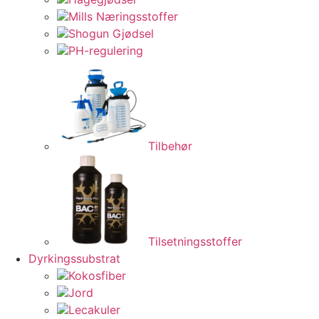
Mills Næringsstoffer
Shogun Gjødsel
PH-regulering
Tilbehør
Tilsetningsstoffer
Dyrkingssubstrat
Kokosfiber
Jord
Lecakuler