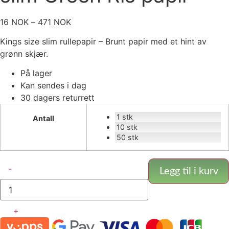
Prisområde:
16
NOK
–
471
NOK
16 NOK
Kings size slim rullepapir – Brunt papir med et hint av
til
grønn skjær.
471 NOK
På lager
Kan sendes i dag
30 dagers returrett
1 stk
Antall
10 stk
50 stk
Elements
-
-
Legg til i kurv
King
size
slim
Green
+
Ris
papir
antall