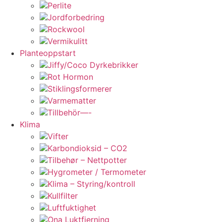
Perlite
Jordforbedring
Rockwool
Vermikulitt
Planteoppstart
Jiffy/Coco Dyrkebrikker
Rot Hormon
Stiklingsformerer
Varmematter
Tillbehör—-
Klima
Vifter
Karbondioksid – CO2
Tilbehør – Nettpotter
Hygrometer / Termometer
Klima – Styring/kontroll
Kullfilter
Luftfuktighet
Ona Luktfjerning