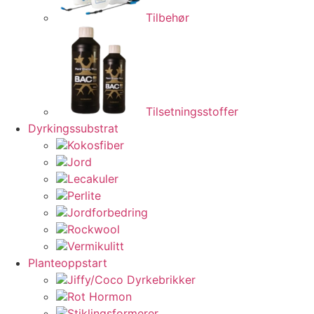
Tilbehør
Tilsetningsstoffer
Dyrkingssubstrat
Kokosfiber
Jord
Lecakuler
Perlite
Jordforbedring
Rockwool
Vermikulitt
Planteoppstart
Jiffy/Coco Dyrkebrikker
Rot Hormon
Stiklingsformerer