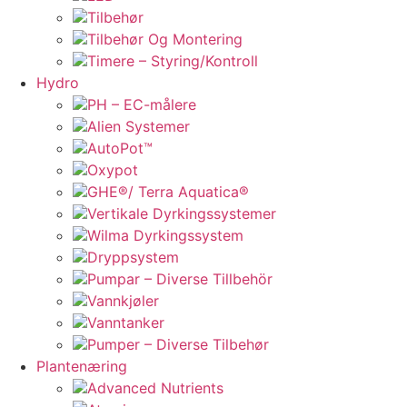
Tilbehør
Tilbehør Og Montering
Timere – Styring/Kontroll
Hydro
PH – EC-målere
Alien Systemer
AutoPot™
Oxypot
GHE®/ Terra Aquatica®
Vertikale Dyrkingssystemer
Wilma Dyrkingssystem
Dryppsystem
Pumpar – Diverse Tillbehör
Vannkjøler
Vanntanker
Pumper – Diverse Tilbehør
Plantenæring
Advanced Nutrients