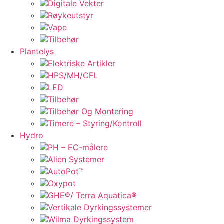
Digitale Vekter
Røykeutstyr
Vape
Tilbehør
Plantelys
Elektriske Artikler
HPS/MH/CFL
LED
Tilbehør
Tilbehør Og Montering
Timere – Styring/Kontroll
Hydro
PH – EC-målere
Alien Systemer
AutoPot™
Oxypot
GHE®/ Terra Aquatica®
Vertikale Dyrkingssystemer
Wilma Dyrkingssystem