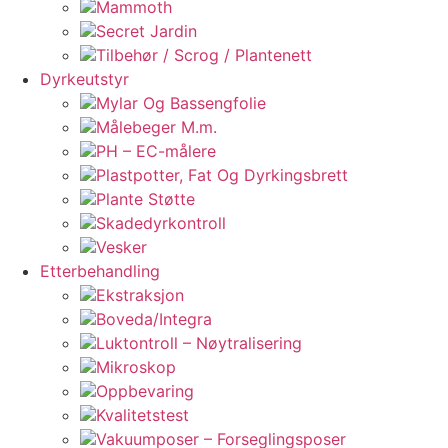
Mammoth
Secret Jardin
Tilbehør / Scrog / Plantenett
Dyrkeutstyr
Mylar Og Bassengfolie
Målebeger M.m.
PH – EC-målere
Plastpotter, Fat Og Dyrkingsbrett
Plante Støtte
Skadedyrkontroll
Vesker
Etterbehandling
Ekstraksjon
Boveda/Integra
Luktontroll – Nøytralisering
Mikroskop
Oppbevaring
Kvalitetstest
Vakuumposer – Forseglingsposer