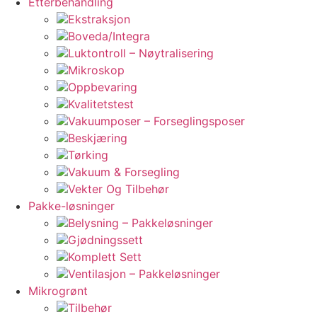
Etterbehandling
Ekstraksjon
Boveda/Integra
Luktontroll – Nøytralisering
Mikroskop
Oppbevaring
Kvalitetstest
Vakuumposer – Forseglingsposer
Beskjæring
Tørking
Vakuum & Forsegling
Vekter Og Tilbehør
Pakke-løsninger
Belysning – Pakkeløsninger
Gjødningssett
Komplett Sett
Ventilasjon – Pakkeløsninger
Mikrogrønt
Tilbehør