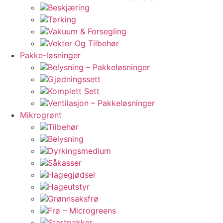
Beskjæring
Tørking
Vakuum & Forsegling
Vekter Og Tilbehør
Pakke-løsninger
Belysning – Pakkeløsninger
Gjødningssett
Komplett Sett
Ventilasjon – Pakkeløsninger
Mikrogrønt
Tilbehør
Belysning
Dyrkingsmedium
Såkasser
Hagegjødsel
Hageutstyr
Grønnsaksfrø
Frø – Microgreens
Startpakker