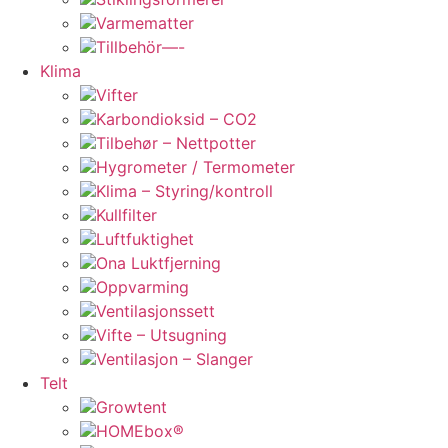
Varmematter
Tillbehör—-
Klima
Vifter
Karbondioksid – CO2
Tilbehør – Nettpotter
Hygrometer / Termometer
Klima – Styring/kontroll
Kullfilter
Luftfuktighet
Ona Luktfjerning
Oppvarming
Ventilasjonssett
Vifte – Utsugning
Ventilasjon – Slanger
Telt
Growtent
HOMEbox®