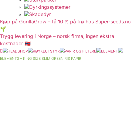
Dyrkingssystemer
Skadedyr
Kjøp på GorillaGrow – få 10 % på frø hos Super-seeds.no
🌱
Trygg levering i Norge – norsk firma, ingen ekstra
kostnader 🇳🇴
HEADSHOP
RØYKEUTSTYR
PAPIR OG FILTERE
ELEMENT
ELEMENTS – KING SIZE SLIM GREEN RIS PAPIR