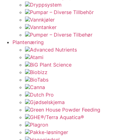
Dryppsystem
Pumpar – Diverse Tillbehör
Vannkjøler
Vanntanker
Pumper – Diverse Tilbehør
Plantenæring
Advanced Nutrients
Atami
BiG Plant Science
Biobizz
BioTabs
Canna
Dutch Pro
Gjødselskjema
Green House Powder Feeding
GHE®/Terra Aquatica®
Plagron
Pakke-løsninger
Hagegjødsel