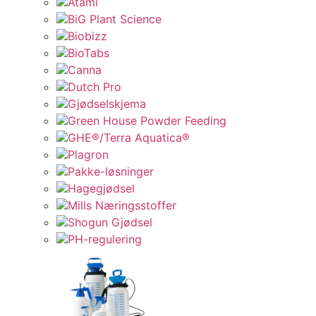
Atami
BiG Plant Science
Biobizz
BioTabs
Canna
Dutch Pro
Gjødselskjema
Green House Powder Feeding
GHE®/Terra Aquatica®
Plagron
Pakke-løsninger
Hagegjødsel
Mills Næringsstoffer
Shogun Gjødsel
PH-regulering