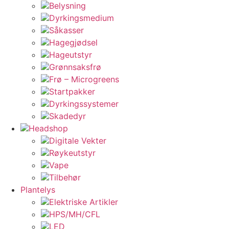
Belysning
Dyrkingsmedium
Såkasser
Hagegjødsel
Hageutstyr
Grønnsaksfrø
Frø – Microgreens
Startpakker
Dyrkingssystemer
Skadedyr
Headshop
Digitale Vekter
Røykeutstyr
Vape
Tilbehør
Plantelys
Elektriske Artikler
HPS/MH/CFL
LED