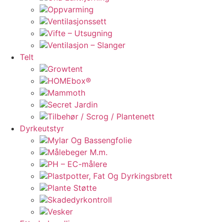
Oppvarming
Ventilasjonssett
Vifte – Utsugning
Ventilasjon – Slanger
Telt
Growtent
HOMEbox®
Mammoth
Secret Jardin
Tilbehør / Scrog / Plantenett
Dyrkeutstyr
Mylar Og Bassengfolie
Målebeger M.m.
PH – EC-målere
Plastpotter, Fat Og Dyrkingsbrett
Plante Støtte
Skadedyrkontroll
Vesker