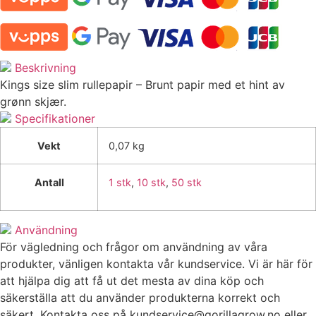
Beskrivning
Kings size slim rullepapir – Brunt papir med et hint av
grønn skjær.
Specifikationer
Vekt
0,07 kg
Antall
1 stk
,
10 stk
,
50 stk
Användning
För vägledning och frågor om användning av våra
produkter, vänligen kontakta vår kundservice. Vi är här för
att hjälpa dig att få ut det mesta av dina köp och
säkerställa att du använder produkterna korrekt och
säkert. Kontakta oss på
kundservice@gorillagrow.no
eller