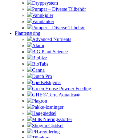
Dryppsystem
Pumpar – Diverse Tillbehör
Vannkjøler
Vanntanker
Pumper – Diverse Tilbehør
Plantenæring
Advanced Nutrients
Atami
BiG Plant Science
Biobizz
BioTabs
Canna
Dutch Pro
Gjødselskjema
Green House Powder Feeding
GHE®/Terra Aquatica®
Plagron
Pakke-løsninger
Hagegjødsel
Mills Næringsstoffer
Shogun Gjødsel
PH-regulering
Tilbehør