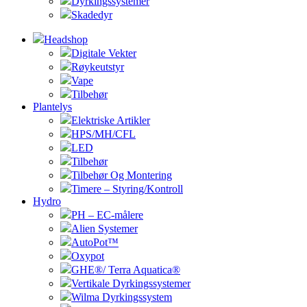
Dyrkingssystemer
Skadedyr
Headshop
Digitale Vekter
Røykeutstyr
Vape
Tilbehør
Plantelys
Elektriske Artikler
HPS/MH/CFL
LED
Tilbehør
Tilbehør Og Montering
Timere – Styring/Kontroll
Hydro
PH – EC-målere
Alien Systemer
AutoPot™
Oxypot
GHE®/ Terra Aquatica®
Vertikale Dyrkingssystemer
Wilma Dyrkingssystem