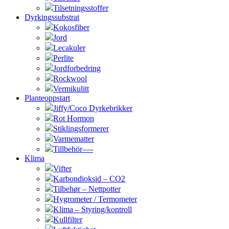
Tilsetningsstoffer
Dyrkingssubstrat
Kokosfiber
Jord
Lecakuler
Perlite
Jordforbedring
Rockwool
Vermikulitt
Planteoppstart
Jiffy/Coco Dyrkebrikker
Rot Hormon
Stiklingsformerer
Varmematter
Tillbehör—-
Klima
Vifter
Karbondioksid – CO2
Tilbehør – Nettpotter
Hygrometer / Termometer
Klima – Styring/kontroll
Kullfilter