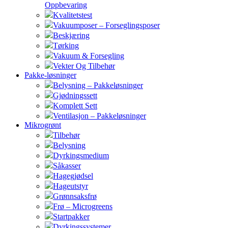
Oppbevaring
Kvalitetstest
Vakuumposer – Forseglingsposer
Beskjæring
Tørking
Vakuum & Forsegling
Vekter Og Tilbehør
Pakke-løsninger
Belysning – Pakkeløsninger
Gjødningssett
Komplett Sett
Ventilasjon – Pakkeløsninger
Mikrogrønt
Tilbehør
Belysning
Dyrkingsmedium
Såkasser
Hagegjødsel
Hageutstyr
Grønnsaksfrø
Frø – Microgreens
Startpakker
Dyrkingssystemer