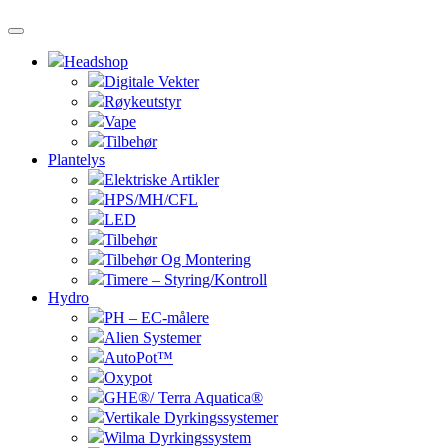
Headshop
Digitale Vekter
Røykeutstyr
Vape
Tilbehør
Plantelys
Elektriske Artikler
HPS/MH/CFL
LED
Tilbehør
Tilbehør Og Montering
Timere – Styring/Kontroll
Hydro
PH – EC-målere
Alien Systemer
AutoPot™
Oxypot
GHE®/ Terra Aquatica®
Vertikale Dyrkingssystemer
Wilma Dyrkingssystem