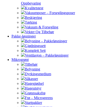
Oppbevaring
Kvalitetstest
Vakuumposer – Forseglingsposer
Beskjæring
Tørking
Vakuum & Forsegling
Vekter Og Tilbehør
Pakke-løsninger
Belysning – Pakkeløsninger
Gjødningssett
Komplett Sett
Ventilasjon – Pakkeløsninger
Mikrogrønt
Tilbehør
Belysning
Dyrkingsmedium
Såkasser
Hagegjødsel
Hageutstyr
Grønnsaksfrø
Frø – Microgreens
Startpakker