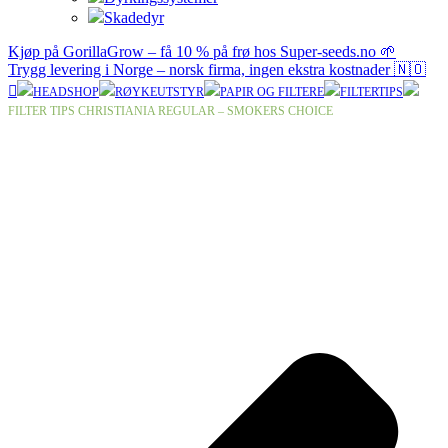
Skadedyr
Kjøp på GorillaGrow – få 10 % på frø hos Super-seeds.no 🌱
Trygg levering i Norge – norsk firma, ingen ekstra kostnader 🇳🇴
HEADSHOP
RØYKEUTSTYR
PAPIR OG FILTERE
FILTERTIPS
FILTER TIPS CHRISTIANIA REGULAR – SMOKERS CHOICE