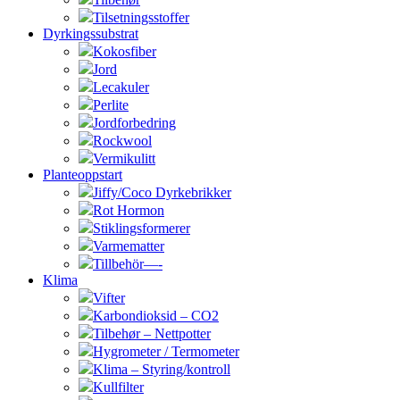
Tilsetningsstoffer
Dyrkingssubstrat
Kokosfiber
Jord
Lecakuler
Perlite
Jordforbedring
Rockwool
Vermikulitt
Planteoppstart
Jiffy/Coco Dyrkebrikker
Rot Hormon
Stiklingsformerer
Varmematter
Tillbehör—-
Klima
Vifter
Karbondioksid – CO2
Tilbehør – Nettpotter
Hygrometer / Termometer
Klima – Styring/kontroll
Kullfilter