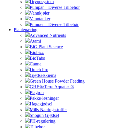
Dryppsystem
Pumpar – Diverse Tillbehör
Vannkjøler
Vanntanker
Pumper – Diverse Tilbehør
Plantenæring
Advanced Nutrients
Atami
BiG Plant Science
Biobizz
BioTabs
Canna
Dutch Pro
Gjødselskjema
Green House Powder Feeding
GHE®/Terra Aquatica®
Plagron
Pakke-løsninger
Hagegjødsel
Mills Næringsstoffer
Shogun Gjødsel
PH-regulering
Tilbehør