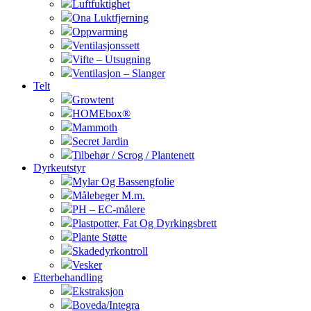
Luftfuktighet
Ona Luktfjerning
Oppvarming
Ventilasjonssett
Vifte – Utsugning
Ventilasjon – Slanger
Telt
Growtent
HOMEbox®
Mammoth
Secret Jardin
Tilbehør / Scrog / Plantenett
Dyrkeutstyr
Mylar Og Bassengfolie
Målebeger M.m.
PH – EC-målere
Plastpotter, Fat Og Dyrkingsbrett
Plante Støtte
Skadedyrkontroll
Vesker
Etterbehandling
Ekstraksjon
Boveda/Integra