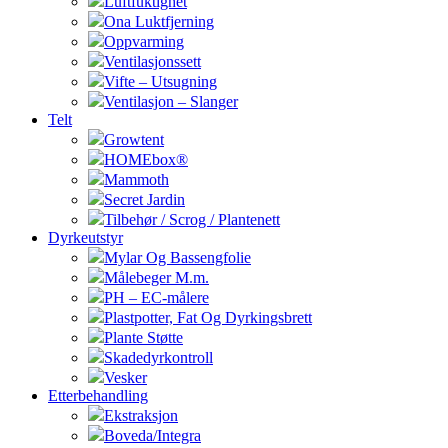
Luftfuktighet
Ona Luktfjerning
Oppvarming
Ventilasjonssett
Vifte – Utsugning
Ventilasjon – Slanger
Telt
Growtent
HOMEbox®
Mammoth
Secret Jardin
Tilbehør / Scrog / Plantenett
Dyrkeutstyr
Mylar Og Bassengfolie
Målebeger M.m.
PH – EC-målere
Plastpotter, Fat Og Dyrkingsbrett
Plante Støtte
Skadedyrkontroll
Vesker
Etterbehandling
Ekstraksjon
Boveda/Integra