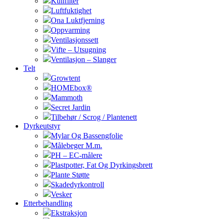
Kullfilter
Luftfuktighet
Ona Luktfjerning
Oppvarming
Ventilasjonssett
Vifte – Utsugning
Ventilasjon – Slanger
Telt
Growtent
HOMEbox®
Mammoth
Secret Jardin
Tilbehør / Scrog / Plantenett
Dyrkeutstyr
Mylar Og Bassengfolie
Målebeger M.m.
PH – EC-målere
Plastpotter, Fat Og Dyrkingsbrett
Plante Støtte
Skadedyrkontroll
Vesker
Etterbehandling
Ekstraksjon