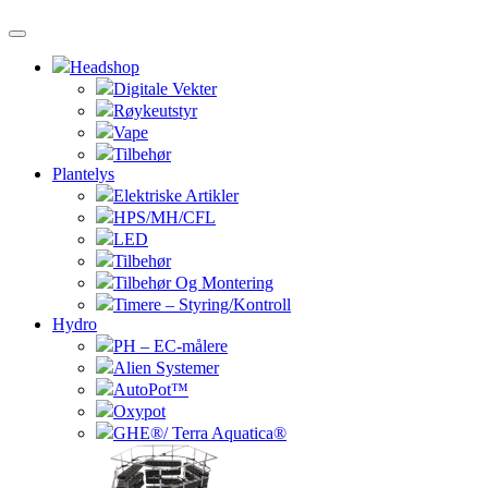
Headshop
Digitale Vekter
Røykeutstyr
Vape
Tilbehør
Plantelys
Elektriske Artikler
HPS/MH/CFL
LED
Tilbehør
Tilbehør Og Montering
Timere – Styring/Kontroll
Hydro
PH – EC-målere
Alien Systemer
AutoPot™
Oxypot
GHE®/ Terra Aquatica®