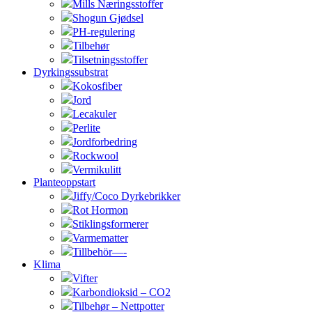
Mills Næringsstoffer
Shogun Gjødsel
PH-regulering
Tilbehør
Tilsetningsstoffer
Dyrkingssubstrat
Kokosfiber
Jord
Lecakuler
Perlite
Jordforbedring
Rockwool
Vermikulitt
Planteoppstart
Jiffy/Coco Dyrkebrikker
Rot Hormon
Stiklingsformerer
Varmematter
Tillbehör—-
Klima
Vifter
Karbondioksid – CO2
Tilbehør – Nettpotter