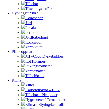
Tilbehør
Tilsetningsstoffer
Dyrkingssubstrat
Kokosfiber
Jord
Lecakuler
Perlite
Jordforbedring
Rockwool
Vermikulitt
Planteoppstart
Jiffy/Coco Dyrkebrikker
Rot Hormon
Stiklingsformerer
Varmematter
Tillbehör—-
Klima
Vifter
Karbondioksid – CO2
Tilbehør – Nettpotter
Hygrometer / Termometer
Klima – Styring/kontroll