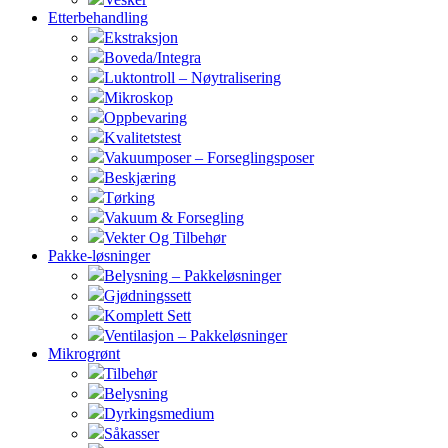
Etterbehandling
Ekstraksjon
Boveda/Integra
Luktontroll – Nøytralisering
Mikroskop
Oppbevaring
Kvalitetstest
Vakuumposer – Forseglingsposer
Beskjæring
Tørking
Vakuum & Forsegling
Vekter Og Tilbehør
Pakke-løsninger
Belysning – Pakkeløsninger
Gjødningssett
Komplett Sett
Ventilasjon – Pakkeløsninger
Mikrogrønt
Tilbehør
Belysning
Dyrkingsmedium
Såkasser