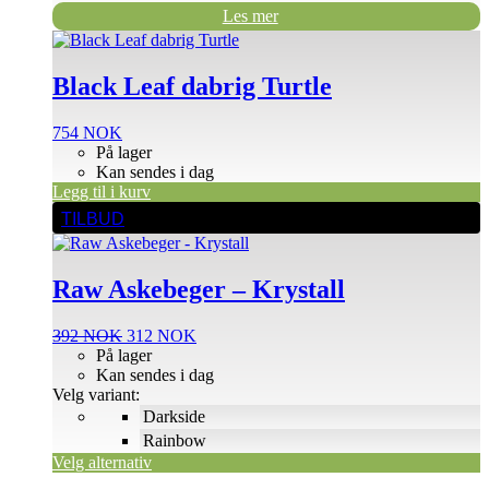
Les mer
Black Leaf dabrig Turtle
754
NOK
På lager
Kan sendes i dag
Legg til i kurv
Dette
TILBUD
produktet
har
flere
Raw Askebeger – Krystall
varianter.
Alternativene
kan
Opprinnelig
Nåværende
392
NOK
312
NOK
velges
pris
pris
På lager
på
var:
er:
Kan sendes i dag
produktsiden
392 NOK.
312 NOK.
Velg variant:
Darkside
Rainbow
Velg alternativ