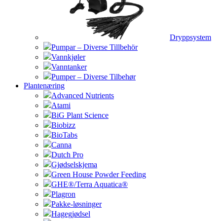
Dryppsystem
Pumpar – Diverse Tillbehör
Vannkjøler
Vanntanker
Pumper – Diverse Tilbehør
Plantenæring
Advanced Nutrients
Atami
BiG Plant Science
Biobizz
BioTabs
Canna
Dutch Pro
Gjødselskjema
Green House Powder Feeding
GHE®/Terra Aquatica®
Plagron
Pakke-løsninger
Hagegjødsel