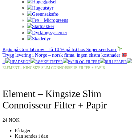
Hagegjødsel
Hageutstyr
Grønnsaksfrø
Frø – Microgreens
Startpakker
Dyrkingssystemer
Skadedyr
Kjøp på GorillaGrow – få 10 % på frø hos Super-seeds.no
Trygg levering i Norge – norsk firma, ingen ekstra kostnader
HEADSHOP
RØYKEUTSTYR
PAPIR OG FILTERE
RULLEPAPIR
ELEMENT – KINGSIZE SLIM CONNOISSEUR FILTER + PAPIR
Element – Kingsize Slim
Connoisseur Filter + Papir
24
NOK
På lager
Kan sendes i dag