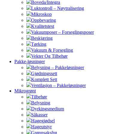
Boveda/Integra
Luktontroll – Nøytralisering
Mikroskop
Oppbevaring
Kvalitetstest
Vakuumposer – Forseglingsposer
Beskjæring
Tørking
Vakuum & Forsegling
Vekter Og Tilbehør
Pakke-løsninger
Belysning – Pakkeløsninger
Gjødningssett
Komplett Sett
Ventilasjon – Pakkeløsninger
Mikrogrønt
Tilbehør
Belysning
Dyrkingsmedium
Såkasser
Hagegjødsel
Hageutstyr
Grønnsaksfrø