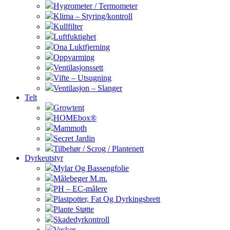
Hygrometer / Termometer
Klima – Styring/kontroll
Kullfilter
Luftfuktighet
Ona Luktfjerning
Oppvarming
Ventilasjonssett
Vifte – Utsugning
Ventilasjon – Slanger
Telt
Growtent
HOMEbox®
Mammoth
Secret Jardin
Tilbehør / Scrog / Plantenett
Dyrkeutstyr
Mylar Og Bassengfolie
Målebeger M.m.
PH – EC-målere
Plastpotter, Fat Og Dyrkingsbrett
Plante Støtte
Skadedyrkontroll
Vesker