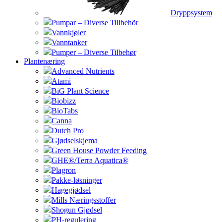
Dryppsystem
Pumpar – Diverse Tillbehör
Vannkjøler
Vanntanker
Pumper – Diverse Tilbehør
Plantenæring
Advanced Nutrients
Atami
BiG Plant Science
Biobizz
BioTabs
Canna
Dutch Pro
Gjødselskjema
Green House Powder Feeding
GHE®/Terra Aquatica®
Plagron
Pakke-løsninger
Hagegjødsel
Mills Næringsstoffer
Shogun Gjødsel
PH-regulering