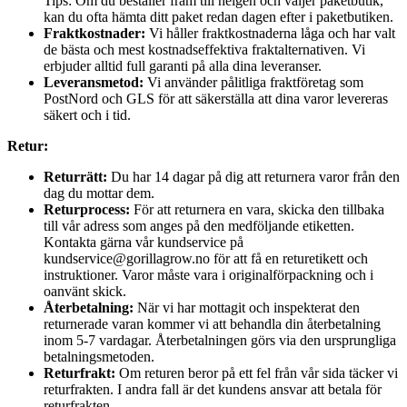
Tips: Om du beställer fram till helgen och väljer paketbutik,
kan du ofta hämta ditt paket redan dagen efter i paketbutiken.
Fraktkostnader:
Vi håller fraktkostnaderna låga och har valt
de bästa och mest kostnadseffektiva fraktalternativen. Vi
erbjuder alltid full garanti på alla dina leveranser.
Leveransmetod:
Vi använder pålitliga fraktföretag som
PostNord och GLS för att säkerställa att dina varor levereras
säkert och i tid.
Retur:
Returrätt:
Du har 14 dagar på dig att returnera varor från den
dag du mottar dem.
Returprocess:
För att returnera en vara, skicka den tillbaka
till vår adress som anges på den medföljande etiketten.
Kontakta gärna vår kundservice på
kundservice@gorillagrow.no för att få en returetikett och
instruktioner. Varor måste vara i originalförpackning och i
oanvänt skick.
Återbetalning:
När vi har mottagit och inspekterat den
returnerade varan kommer vi att behandla din återbetalning
inom 5-7 vardagar. Återbetalningen görs via den ursprungliga
betalningsmetoden.
Returfrakt:
Om returen beror på ett fel från vår sida täcker vi
returfrakten. I andra fall är det kundens ansvar att betala för
returfrakten.