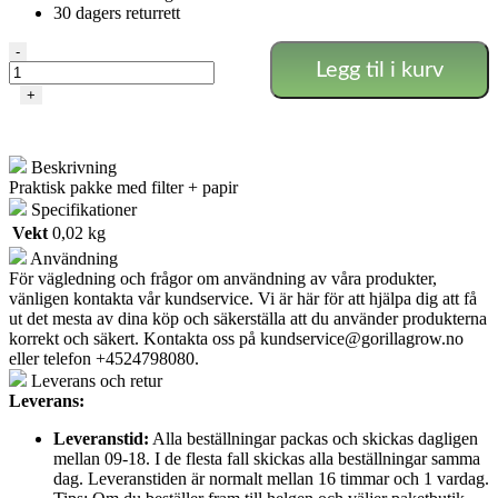
30 dagers returrett
Element
-
Legg til i kurv
-
Kingsize
+
Slim
Connoisseur
Filter
Beskrivning
+
Praktisk pakke med filter + papir
Papir
antall
Specifikationer
Vekt
0,02 kg
Användning
För vägledning och frågor om användning av våra produkter,
vänligen kontakta vår kundservice. Vi är här för att hjälpa dig att få
ut det mesta av dina köp och säkerställa att du använder produkterna
korrekt och säkert. Kontakta oss på
kundservice@gorillagrow.no
eller telefon +4524798080.
Leverans och retur
Leverans:
Leveranstid:
Alla beställningar packas och skickas dagligen
mellan 09-18. I de flesta fall skickas alla beställningar samma
dag. Leveranstiden är normalt mellan 16 timmar och 1 vardag.