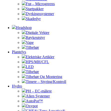
Frø – Microgreens
Startpakker
Dyrkingssystemer
Skadedyr
Headshop
Digitale Vekter
Røykeutstyr
Vape
Tilbehør
Plantelys
Elektriske Artikler
HPS/MH/CFL
LED
Tilbehør
Tilbehør Og Montering
Timere – Styring/Kontroll
Hydro
PH – EC-målere
Alien Systemer
AutoPot™
Oxypot
GHE®/ Terra Aquatica®