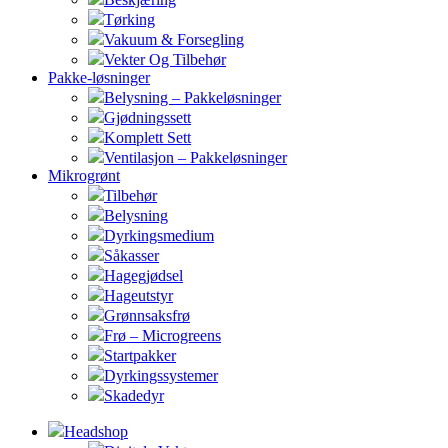
Tørking
Vakuum & Forsegling
Vekter Og Tilbehør
Pakke-løsninger
Belysning – Pakkeløsninger
Gjødningssett
Komplett Sett
Ventilasjon – Pakkeløsninger
Mikrogrønt
Tilbehør
Belysning
Dyrkingsmedium
Såkasser
Hagegjødsel
Hageutstyr
Grønnsaksfrø
Frø – Microgreens
Startpakker
Dyrkingssystemer
Skadedyr
Headshop