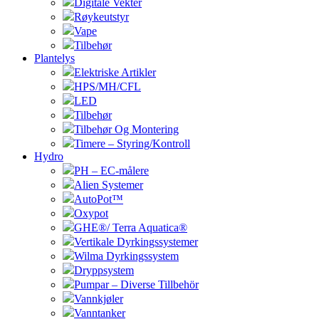
Digitale Vekter
Røykeutstyr
Vape
Tilbehør
Plantelys
Elektriske Artikler
HPS/MH/CFL
LED
Tilbehør
Tilbehør Og Montering
Timere – Styring/Kontroll
Hydro
PH – EC-målere
Alien Systemer
AutoPot™
Oxypot
GHE®/ Terra Aquatica®
Vertikale Dyrkingssystemer
Wilma Dyrkingssystem
Dryppsystem
Pumpar – Diverse Tillbehör
Vannkjøler
Vanntanker