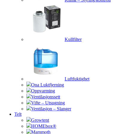
Kullfilter
Luftfuktighet
Ona Luktfjerning
Oppvarming
Ventilasjonssett
Vifte – Utsugning
Ventilasjon – Slanger
Telt
Growtent
HOMEbox®
Mammoth