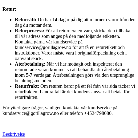
Retur:
Returrätt:
Du har 14 dagar på dig att returnera varor från den
dag du mottar dem.
Returprocess:
För att returnera en vara, skicka den tillbaka
till vår adress som anges på den medföljande etiketten.
Kontakta gärna vår kundservice på
kundservice@gorillagrow.no för att få en returetikett och
instruktioner. Varor måste vara i originalförpackning och i
oanvänt skick.
Återbetalning:
När vi har mottagit och inspekterat den
returnerade varan kommer vi att behandla din återbetalning
inom 5-7 vardagar. Återbetalningen görs via den ursprungliga
betalningsmetoden.
Returfrakt:
Om returen beror på ett fel från vår sida täcker vi
returfrakten. I andra fall är det kundens ansvar att betala för
returfrakten.
För ytterligare frågor, vänligen kontakta vår kundservice på
kundservice@gorillagrow.no eller telefon +4524798080.
Beskrivelse