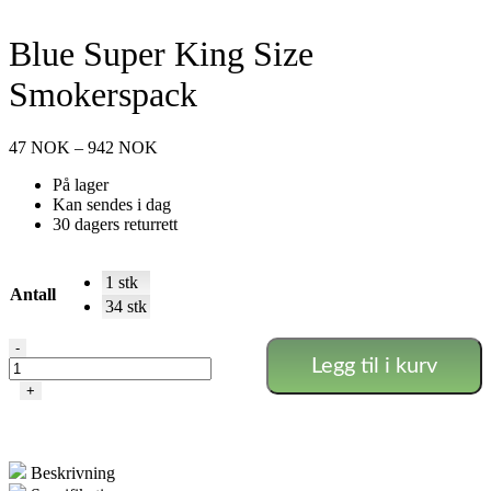
Blue Super King Size
Smokerspack
Prisområde:
47
NOK
–
942
NOK
47 NOK
På lager
til
Kan sendes i dag
942 NOK
30 dagers returrett
1 stk
Antall
34 stk
Blue
-
Legg til i kurv
Super
King
+
Size
Smokerspack
antall
Beskrivning