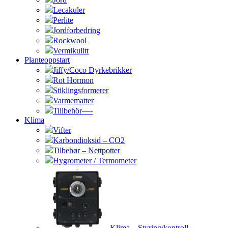
Lecakuler
Perlite
Jordforbedring
Rockwool
Vermikulitt
Planteoppstart
Jiffy/Coco Dyrkebrikker
Rot Hormon
Stiklingsformerer
Varmematter
Tillbehör—-
Klima
Vifter
Karbondioksid – CO2
Tilbehør – Nettpotter
Hygrometer / Termometer
Klima – Styring/kontroll