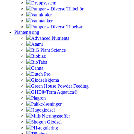
Dryppsystem
Pumpar – Diverse Tillbehör
Vannkjøler
Vanntanker
Pumper – Diverse Tilbehør
Plantenæring
Advanced Nutrients
Atami
BiG Plant Science
Biobizz
BioTabs
Canna
Dutch Pro
Gjødselskjema
Green House Powder Feeding
GHE®/Terra Aquatica®
Plagron
Pakke-løsninger
Hagegjødsel
Mills Næringsstoffer
Shogun Gjødsel
PH-regulering
Tilbehør