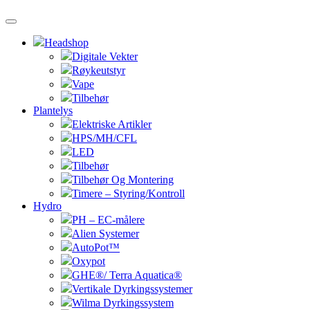
Headshop
Digitale Vekter
Røykeutstyr
Vape
Tilbehør
Plantelys
Elektriske Artikler
HPS/MH/CFL
LED
Tilbehør
Tilbehør Og Montering
Timere – Styring/Kontroll
Hydro
PH – EC-målere
Alien Systemer
AutoPot™
Oxypot
GHE®/ Terra Aquatica®
Vertikale Dyrkingssystemer
Wilma Dyrkingssystem