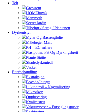
Telt
Growtent
HOMEbox®
Mammoth
Secret Jardin
Tilbehør / Scrog / Plantenett
Dyrkeutstyr
Mylar Og Bassengfolie
Målebeger M.m.
PH – EC-målere
Plastpotter, Fat Og Dyrkingsbrett
Plante Støtte
Skadedyrkontroll
Vesker
Etterbehandling
Ekstraksjon
Boveda/Integra
Luktontroll – Nøytralisering
Mikroskop
Oppbevaring
Kvalitetstest
Vakuumposer – Forseglingsposer
Beskjæring