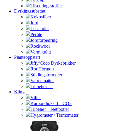
Tilsetningsstoffer
Dyrkingssubstrat
Kokosfiber
Jord
Lecakuler
Perlite
Jordforbedring
Rockwool
Vermikulitt
Planteoppstart
Jiffy/Coco Dyrkebrikker
Rot Hormon
Stiklingsformerer
Varmematter
Tillbehör—-
Klima
Vifter
Karbondioksid – CO2
Tilbehør – Nettpotter
Hygrometer / Termometer