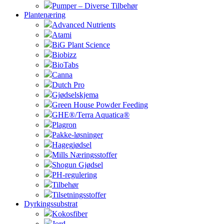
Pumper – Diverse Tilbehør
Plantenæring
Advanced Nutrients
Atami
BiG Plant Science
Biobizz
BioTabs
Canna
Dutch Pro
Gjødselskjema
Green House Powder Feeding
GHE®/Terra Aquatica®
Plagron
Pakke-løsninger
Hagegjødsel
Mills Næringsstoffer
Shogun Gjødsel
PH-regulering
Tilbehør
Tilsetningsstoffer
Dyrkingssubstrat
Kokosfiber
Jord