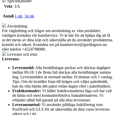
Specifikationer
Vekt
I/A
Antall
1 stk
,
34 stk
Användning
För vägledning och frågor om användning av våra produkter,
vänligen kontakta vår kundservice. Vi är här för att hjälpa dig att få
ut det mesta av dina köp och säkerställa att du använder produkterna
korrekt och säkert. Kontakta oss på
kundservice@gorillagrow.no
eller telefon +4524798080.
Leverans och retur
Leverans:
Leveranstid:
Alla beställningar packas och skickas dagligen
mellan 09-18. I de flesta fall skickas alla beställningar samma
dag. Leveranstiden är normalt mellan 16 timmar och 1 vardag.
Tips: Om du beställer fram till helgen och väljer paketbutik,
kan du ofta hämta ditt paket redan dagen efter i paketbutiken.
Fraktkostnader:
Vi håller fraktkostnaderna låga och har valt
de bästa och mest kostnadseffektiva fraktalternativen. Vi
erbjuder alltid full garanti på alla dina leveranser.
Leveransmetod:
Vi använder pålitliga fraktföretag som
PostNord och GLS för att säkerställa att dina varor levereras
säkert och i tid.