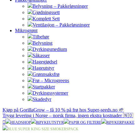
Belysning – Pakkeløsninger
Gjødningssett
Komplett Sett
Ventilasjon – Pakkeløsninger
Mikrogrønt
Tilbehør
Belysning
Dyrkingsmedium
Såkasser
Hagegjødsel
Hageutstyr
Grønnsaksfrø
Frø – Microgreens
Startpakker
Dyrkingssystemer
Skadedyr
Kjøp på GorillaGrow – få 10 % på frø hos Super-seeds.no 🌱
Trygg levering i Norge – norsk firma, ingen ekstra kostnader 🇳🇴
HEADSHOP
RØYKEUTSTYR
PAPIR OG FILTERE
RØYKERPAKKE
BLUE SUPER KING SIZE SMOKERSPACK