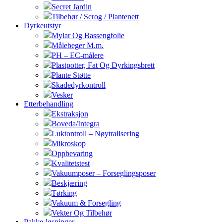
Secret Jardin
Tilbehør / Scrog / Plantenett
Dyrkeutstyr
Mylar Og Bassengfolie
Målebeger M.m.
PH – EC-målere
Plastpotter, Fat Og Dyrkingsbrett
Plante Støtte
Skadedyrkontroll
Vesker
Etterbehandling
Ekstraksjon
Boveda/Integra
Luktontroll – Nøytralisering
Mikroskop
Oppbevaring
Kvalitetstest
Vakuumposer – Forseglingsposer
Beskjæring
Tørking
Vakuum & Forsegling
Vekter Og Tilbehør
Pakke-løsninger