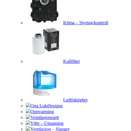
Klima – Styring/kontroll
Kullfilter
Luftfuktighet
Ona Luktfjerning
Oppvarming
Ventilasjonssett
Vifte – Utsugning
Ventilasjon – Slanger