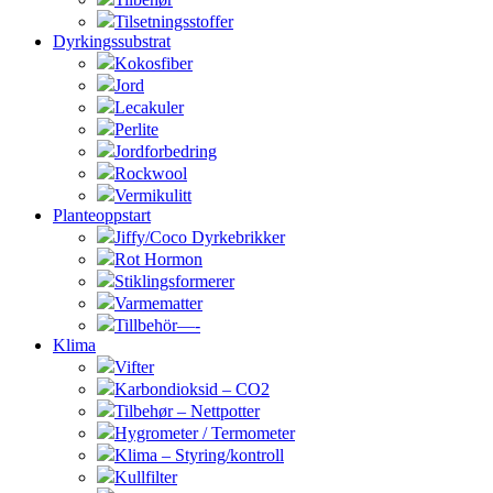
Tilsetningsstoffer
Dyrkingssubstrat
Kokosfiber
Jord
Lecakuler
Perlite
Jordforbedring
Rockwool
Vermikulitt
Planteoppstart
Jiffy/Coco Dyrkebrikker
Rot Hormon
Stiklingsformerer
Varmematter
Tillbehör—-
Klima
Vifter
Karbondioksid – CO2
Tilbehør – Nettpotter
Hygrometer / Termometer
Klima – Styring/kontroll
Kullfilter