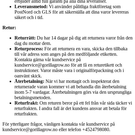
erbjuder alltid full garanti på alla dina leveranser.
Leveransmetod:
Vi använder pålitliga fraktföretag som
PostNord och GLS för att säkerställa att dina varor levereras
säkert och i tid.
Retur:
Returrätt:
Du har 14 dagar på dig att returnera varor från den
dag du mottar dem.
Returprocess:
För att returnera en vara, skicka den tillbaka
till vår adress som anges på den medföljande etiketten.
Kontakta gärna vår kundservice på
kundservice@gorillagrow.no för att få en returetikett och
instruktioner. Varor måste vara i originalförpackning och i
oanvänt skick.
Återbetalning:
När vi har mottagit och inspekterat den
returnerade varan kommer vi att behandla din återbetalning
inom 5-7 vardagar. Återbetalningen görs via den ursprungliga
betalningsmetoden.
Returfrakt:
Om returen beror på ett fel från vår sida täcker vi
returfrakten. I andra fall är det kundens ansvar att betala för
returfrakten.
För ytterligare frågor, vänligen kontakta vår kundservice på
kundservice@gorillagrow.no eller telefon +4524798080.