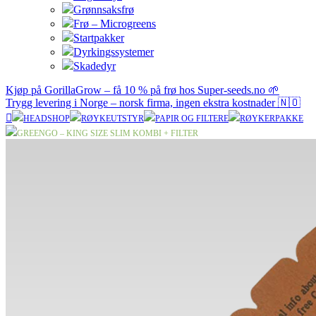
Grønnsaksfrø
Frø – Microgreens
Startpakker
Dyrkingssystemer
Skadedyr
Kjøp på GorillaGrow – få 10 % på frø hos Super-seeds.no 🌱
Trygg levering i Norge – norsk firma, ingen ekstra kostnader 🇳🇴
HEADSHOP
RØYKEUTSTYR
PAPIR OG FILTERE
RØYKERPAKKE
GREENGO – KING SIZE SLIM KOMBI + FILTER