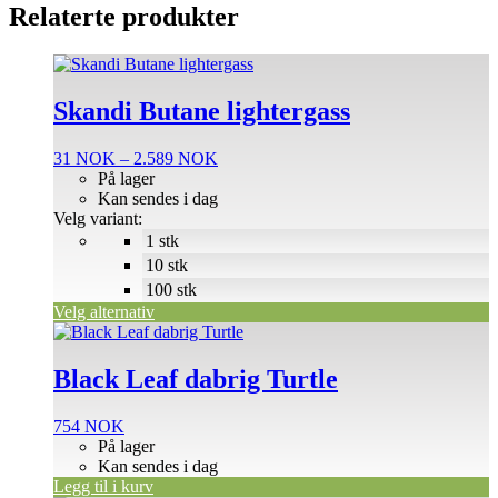
Relaterte produkter
Dette
produktet
har
Skandi Butane lightergass
flere
varianter.
Prisområde:
31
NOK
–
2.589
NOK
Alternativene
31 NOK
På lager
kan
til
Kan sendes i dag
velges
2.589 NOK
Velg variant:
på
1 stk
produktsiden
10 stk
100 stk
Velg alternativ
Black Leaf dabrig Turtle
754
NOK
På lager
Kan sendes i dag
Legg til i kurv