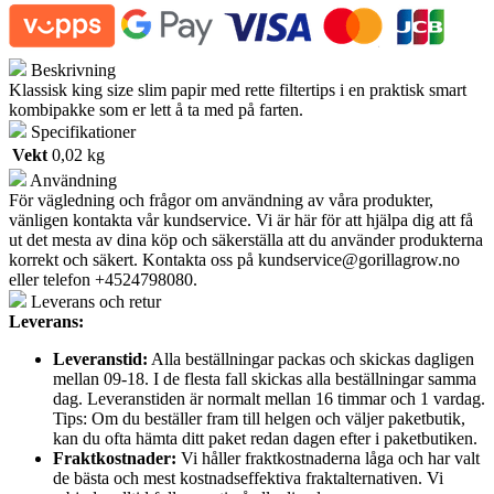
Filter
antall
Beskrivning
Klassisk king size slim papir med rette filtertips i en praktisk smart
kombipakke som er lett å ta med på farten.
Specifikationer
Vekt
0,02 kg
Användning
För vägledning och frågor om användning av våra produkter,
vänligen kontakta vår kundservice. Vi är här för att hjälpa dig att få
ut det mesta av dina köp och säkerställa att du använder produkterna
korrekt och säkert. Kontakta oss på
kundservice@gorillagrow.no
eller telefon +4524798080.
Leverans och retur
Leverans:
Leveranstid:
Alla beställningar packas och skickas dagligen
mellan 09-18. I de flesta fall skickas alla beställningar samma
dag. Leveranstiden är normalt mellan 16 timmar och 1 vardag.
Tips: Om du beställer fram till helgen och väljer paketbutik,
kan du ofta hämta ditt paket redan dagen efter i paketbutiken.
Fraktkostnader:
Vi håller fraktkostnaderna låga och har valt
de bästa och mest kostnadseffektiva fraktalternativen. Vi