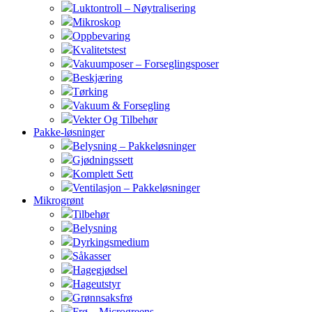
Luktontroll – Nøytralisering
Mikroskop
Oppbevaring
Kvalitetstest
Vakuumposer – Forseglingsposer
Beskjæring
Tørking
Vakuum & Forsegling
Vekter Og Tilbehør
Pakke-løsninger
Belysning – Pakkeløsninger
Gjødningssett
Komplett Sett
Ventilasjon – Pakkeløsninger
Mikrogrønt
Tilbehør
Belysning
Dyrkingsmedium
Såkasser
Hagegjødsel
Hageutstyr
Grønnsaksfrø
Frø – Microgreens