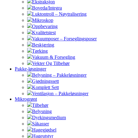
Ekstraksjon
Boveda/Integra
Luktontroll – Nøytralisering
Mikroskop
Oppbevaring
Kvalitetstest
Vakuumposer – Forseglingsposer
Beskjæring
Tørking
Vakuum & Forsegling
Vekter Og Tilbehør
Pakke-løsninger
Belysning – Pakkeløsninger
Gjødningssett
Komplett Sett
Ventilasjon – Pakkeløsninger
Mikrogrønt
Tilbehør
Belysning
Dyrkingsmedium
Såkasser
Hagegjødsel
Hageutstyr