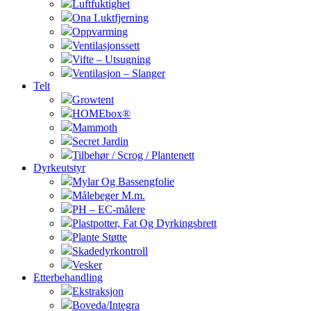
Luftfuktighet
Ona Luktfjerning
Oppvarming
Ventilasjonssett
Vifte – Utsugning
Ventilasjon – Slanger
Telt
Growtent
HOMEbox®
Mammoth
Secret Jardin
Tilbehør / Scrog / Plantenett
Dyrkeutstyr
Mylar Og Bassengfolie
Målebeger M.m.
PH – EC-målere
Plastpotter, Fat Og Dyrkingsbrett
Plante Støtte
Skadedyrkontroll
Vesker
Etterbehandling
Ekstraksjon
Boveda/Integra