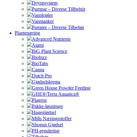
Dryppsystem
Pumpar – Diverse Tillbehör
Vannkjøler
Vanntanker
Pumper – Diverse Tilbehør
Plantenæring
Advanced Nutrients
Atami
BiG Plant Science
Biobizz
BioTabs
Canna
Dutch Pro
Gjødselskjema
Green House Powder Feeding
GHE®/Terra Aquatica®
Plagron
Pakke-løsninger
Hagegjødsel
Mills Næringsstoffer
Shogun Gjødsel
PH-regulering
Tilbehør