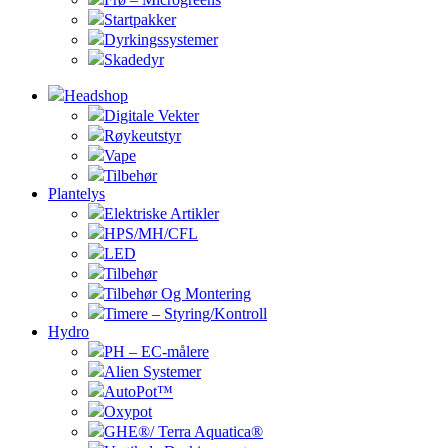
Startpakker
Dyrkingssystemer
Skadedyr
Headshop
Digitale Vekter
Røykeutstyr
Vape
Tilbehør
Plantelys
Elektriske Artikler
HPS/MH/CFL
LED
Tilbehør
Tilbehør Og Montering
Timere – Styring/Kontroll
Hydro
PH – EC-målere
Alien Systemer
AutoPot™
Oxypot
GHE®/ Terra Aquatica®