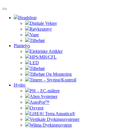
Headshop
Digitale Vekter
Røykeutstyr
Vape
Tilbehør
Plantelys
Elektriske Artikler
HPS/MH/CFL
LED
Tilbehør
Tilbehør Og Montering
Timere – Styring/Kontroll
Hydro
PH – EC-målere
Alien Systemer
AutoPot™
Oxypot
GHE®/ Terra Aquatica®
Vertikale Dyrkingssystemer
Wilma Dyrkingssystem