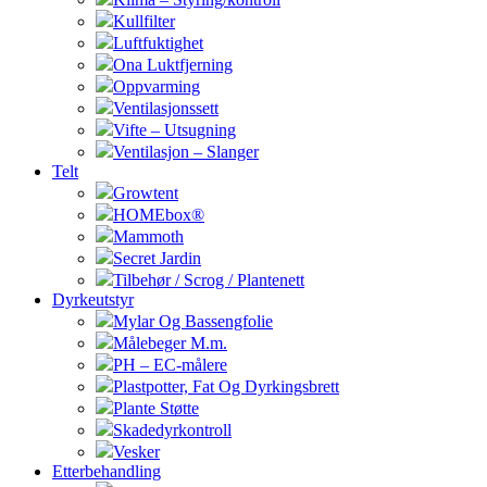
Kullfilter
Luftfuktighet
Ona Luktfjerning
Oppvarming
Ventilasjonssett
Vifte – Utsugning
Ventilasjon – Slanger
Telt
Growtent
HOMEbox®
Mammoth
Secret Jardin
Tilbehør / Scrog / Plantenett
Dyrkeutstyr
Mylar Og Bassengfolie
Målebeger M.m.
PH – EC-målere
Plastpotter, Fat Og Dyrkingsbrett
Plante Støtte
Skadedyrkontroll
Vesker
Etterbehandling