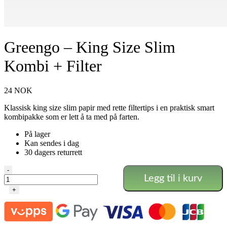
Greengo – King Size Slim
Kombi + Filter
24
NOK
Klassisk king size slim papir med rette filtertips i en praktisk smart
kombipakke som er lett å ta med på farten.
På lager
Kan sendes i dag
30 dagers returrett
Greengo
-
Legg til i kurv
-
King
+
Size
Slim
Kombi
+