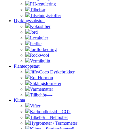
PH-regulering
Tilbehør
Tilsetningsstoffer
Dyrkingssubstrat
Kokosfiber
Jord
Lecakuler
Perlite
Jordforbedring
Rockwool
Vermikulitt
Planteoppstart
Jiffy/Coco Dyrkebrikker
Rot Hormon
Stiklingsformerer
Varmematter
Tillbehör—-
Klima
Vifter
Karbondioksid – CO2
Tilbehør – Nettpotter
Hygrometer / Termometer
Klima – Styring/kontroll