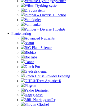
Vertikale Dyrkingssystemer
Wilma Dyrkingssystem
Dryppsystem
Pumpar – Diverse Tillbehör
Vannkjøler
Vanntanker
Pumper – Diverse Tilbehør
Plantenæring
Advanced Nutrients
Atami
BiG Plant Science
Biobizz
BioTabs
Canna
Dutch Pro
Gjødselskjema
Green House Powder Feeding
GHE®/Terra Aquatica®
Plagron
Pakke-løsninger
Hagegjødsel
Mills Næringsstoffer
Shogun Gjødsel