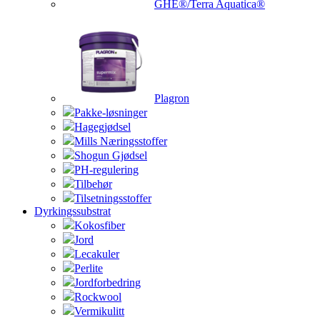
GHE®/Terra Aquatica®
Plagron
Pakke-løsninger
Hagegjødsel
Mills Næringsstoffer
Shogun Gjødsel
PH-regulering
Tilbehør
Tilsetningsstoffer
Dyrkingssubstrat
Kokosfiber
Jord
Lecakuler
Perlite
Jordforbedring
Rockwool
Vermikulitt