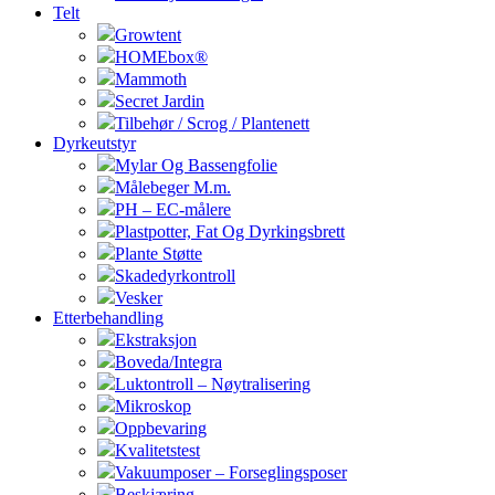
Telt
Growtent
HOMEbox®
Mammoth
Secret Jardin
Tilbehør / Scrog / Plantenett
Dyrkeutstyr
Mylar Og Bassengfolie
Målebeger M.m.
PH – EC-målere
Plastpotter, Fat Og Dyrkingsbrett
Plante Støtte
Skadedyrkontroll
Vesker
Etterbehandling
Ekstraksjon
Boveda/Integra
Luktontroll – Nøytralisering
Mikroskop
Oppbevaring
Kvalitetstest
Vakuumposer – Forseglingsposer
Beskjæring