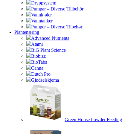
Dryppsystem
Pumpar – Diverse Tillbehör
Vannkjøler
Vanntanker
Pumper – Diverse Tilbehør
Plantenæring
Advanced Nutrients
Atami
BiG Plant Science
Biobizz
BioTabs
Canna
Dutch Pro
Gjødselskjema
Green House Powder Feeding