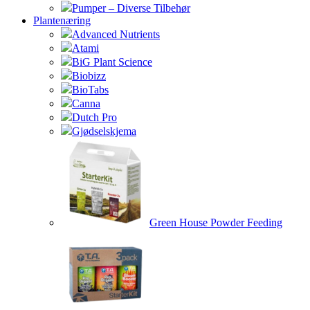
Pumper – Diverse Tilbehør
Plantenæring
Advanced Nutrients
Atami
BiG Plant Science
Biobizz
BioTabs
Canna
Dutch Pro
Gjødselskjema
Green House Powder Feeding