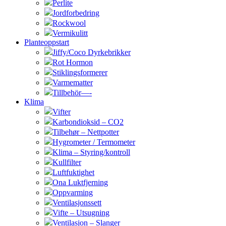
Perlite
Jordforbedring
Rockwool
Vermikulitt
Planteoppstart
Jiffy/Coco Dyrkebrikker
Rot Hormon
Stiklingsformerer
Varmematter
Tillbehör—-
Klima
Vifter
Karbondioksid – CO2
Tilbehør – Nettpotter
Hygrometer / Termometer
Klima – Styring/kontroll
Kullfilter
Luftfuktighet
Ona Luktfjerning
Oppvarming
Ventilasjonssett
Vifte – Utsugning
Ventilasjon – Slanger