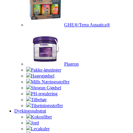
GHE®/Terra Aquatica®
Plagron
Pakke-løsninger
Hagegjødsel
Mills Næringsstoffer
Shogun Gjødsel
PH-regulering
Tilbehør
Tilsetningsstoffer
Dyrkingssubstrat
Kokosfiber
Jord
Lecakuler