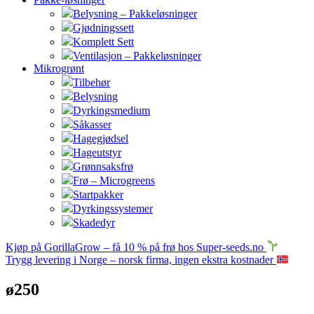
Belysning – Pakkeløsninger
Gjødningssett
Komplett Sett
Ventilasjon – Pakkeløsninger
Mikrogrønt
Tilbehør
Belysning
Dyrkingsmedium
Såkasser
Hagegjødsel
Hageutstyr
Grønnsaksfrø
Frø – Microgreens
Startpakker
Dyrkingssystemer
Skadedyr
Kjøp på GorillaGrow – få 10 % på frø hos Super-seeds.no
Trygg levering i Norge – norsk firma, ingen ekstra kostnader
ø250