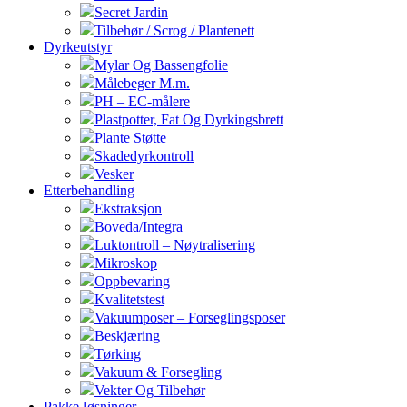
Secret Jardin
Tilbehør / Scrog / Plantenett
Dyrkeutstyr
Mylar Og Bassengfolie
Målebeger M.m.
PH – EC-målere
Plastpotter, Fat Og Dyrkingsbrett
Plante Støtte
Skadedyrkontroll
Vesker
Etterbehandling
Ekstraksjon
Boveda/Integra
Luktontroll – Nøytralisering
Mikroskop
Oppbevaring
Kvalitetstest
Vakuumposer – Forseglingsposer
Beskjæring
Tørking
Vakuum & Forsegling
Vekter Og Tilbehør
Pakke-løsninger