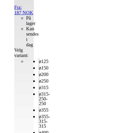
Fra:
187
NOK
På
lager
Kan
sendes
i
dag
Velg
variant:
ø125
ø150
ø200
ø250
ø315
ø315-
250-
250
ø355
ø355-
315-
315
ø400