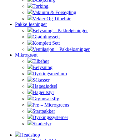
Tørking
Vakuum & Forsegling
Vekter Og Tilbehør
Pakke-løsninger
Belysning – Pakkeløsninger
Gjødningssett
Komplett Sett
Ventilasjon – Pakkeløsninger
Mikrogrønt
Tilbehør
Belysning
Dyrkingsmedium
Såkasser
Hagegjødsel
Hageutstyr
Grønnsaksfrø
Frø – Microgreens
Startpakker
Dyrkingssystemer
Skadedyr
Headshop