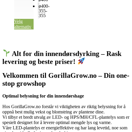
ø400-
355-
355
Velg
alternativ
Alt for din innendørsdyrking – Rask
levering og beste priser!
Velkommen til GorillaGrow.no – Din one-
stop growshop
Optimal belysning for din innendørshage
Hos GorillaGrow.no forstår vi viktigheten av riktig belysning for å
oppnå best mulig vekst og blomstring av plantene dine.
Vi tilbyr et bredt utvalg av LED- og HPS/MH/CFL-plantelys som er
spesielt designet for å levere optimal mengde lys og varme.
Våre LED-plantelys er energieffektive og har lang levetid, noe som