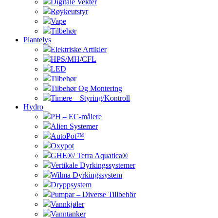
Digitale Vekter
Røykeutstyr
Vape
Tilbehør
Plantelys
Elektriske Artikler
HPS/MH/CFL
LED
Tilbehør
Tilbehør Og Montering
Timere – Styring/Kontroll
Hydro
PH – EC-målere
Alien Systemer
AutoPot™
Oxypot
GHE®/ Terra Aquatica®
Vertikale Dyrkingssystemer
Wilma Dyrkingssystem
Dryppsystem
Pumpar – Diverse Tillbehör
Vannkjøler
Vanntanker