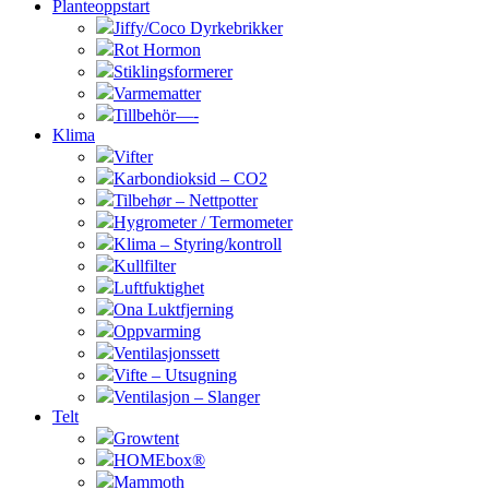
Planteoppstart
Jiffy/Coco Dyrkebrikker
Rot Hormon
Stiklingsformerer
Varmematter
Tillbehör—-
Klima
Vifter
Karbondioksid – CO2
Tilbehør – Nettpotter
Hygrometer / Termometer
Klima – Styring/kontroll
Kullfilter
Luftfuktighet
Ona Luktfjerning
Oppvarming
Ventilasjonssett
Vifte – Utsugning
Ventilasjon – Slanger
Telt
Growtent
HOMEbox®
Mammoth