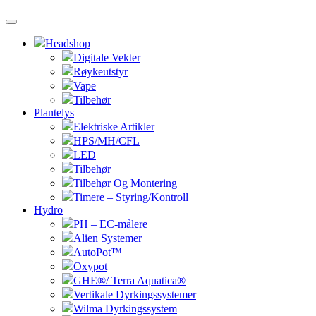
Headshop
Digitale Vekter
Røykeutstyr
Vape
Tilbehør
Plantelys
Elektriske Artikler
HPS/MH/CFL
LED
Tilbehør
Tilbehør Og Montering
Timere – Styring/Kontroll
Hydro
PH – EC-målere
Alien Systemer
AutoPot™
Oxypot
GHE®/ Terra Aquatica®
Vertikale Dyrkingssystemer
Wilma Dyrkingssystem