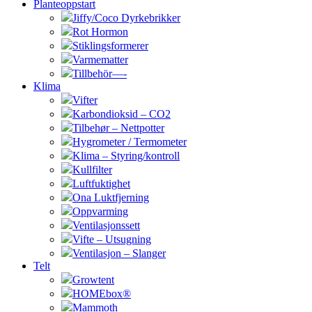
Planteoppstart
Jiffy/Coco Dyrkebrikker
Rot Hormon
Stiklingsformerer
Varmematter
Tillbehör—-
Klima
Vifter
Karbondioksid – CO2
Tilbehør – Nettpotter
Hygrometer / Termometer
Klima – Styring/kontroll
Kullfilter
Luftfuktighet
Ona Luktfjerning
Oppvarming
Ventilasjonssett
Vifte – Utsugning
Ventilasjon – Slanger
Telt
Growtent
HOMEbox®
Mammoth