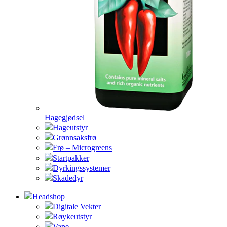
Hagegjødsel
Hageutstyr
Grønnsaksfrø
Frø – Microgreens
Startpakker
Dyrkingssystemer
Skadedyr
Headshop
Digitale Vekter
Røykeutstyr
Vape