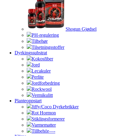
Shogun Gjødsel
PH-regulering
Tilbehør
Tilsetningsstoffer
Dyrkingssubstrat
Kokosfiber
Jord
Lecakuler
Perlite
Jordforbedring
Rockwool
Vermikulitt
Planteoppstart
Jiffy/Coco Dyrkebrikker
Rot Hormon
Stiklingsformerer
Varmematter
Tillbehör—-