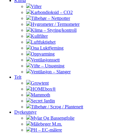
Klima
Vifter
Karbondioksid – CO2
Tilbehør – Nettpotter
Hygrometer / Termometer
Klima – Styring/kontroll
Kullfilter
Luftfuktighet
Ona Luktfjerning
Oppvarming
Ventilasjonssett
Vifte – Utsugning
Ventilasjon – Slanger
Telt
Growtent
HOMEbox®
Mammoth
Secret Jardin
Tilbehør / Scrog / Plantenett
Dyrkeutstyr
Mylar Og Bassengfolie
Målebeger M.m.
PH – EC-målere