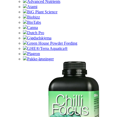
Advanced Nutrients
Atami
BiG Plant Science
Biobizz
BioTabs
Canna
Dutch Pro
Gjødselskjema
Green House Powder Feeding
GHE®/Terra Aquatica®
Plagron
Pakke-løsninger