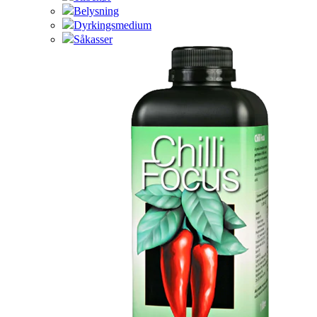
Belysning
Dyrkingsmedium
Såkasser