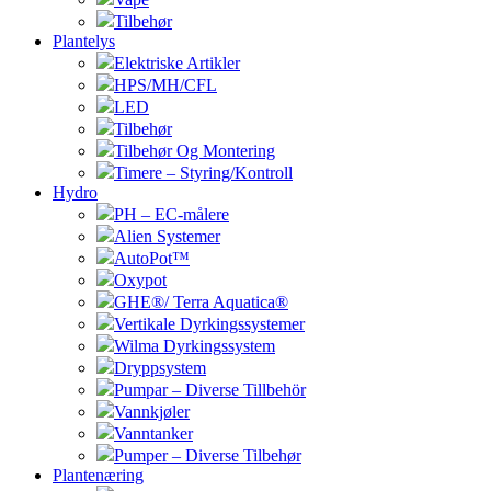
Tilbehør
Plantelys
Elektriske Artikler
HPS/MH/CFL
LED
Tilbehør
Tilbehør Og Montering
Timere – Styring/Kontroll
Hydro
PH – EC-målere
Alien Systemer
AutoPot™
Oxypot
GHE®/ Terra Aquatica®
Vertikale Dyrkingssystemer
Wilma Dyrkingssystem
Dryppsystem
Pumpar – Diverse Tillbehör
Vannkjøler
Vanntanker
Pumper – Diverse Tilbehør
Plantenæring