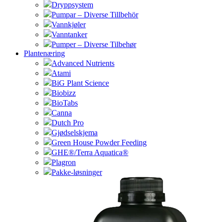
Dryppsystem
Pumpar – Diverse Tillbehör
Vannkjøler
Vanntanker
Pumper – Diverse Tilbehør
Plantenæring
Advanced Nutrients
Atami
BiG Plant Science
Biobizz
BioTabs
Canna
Dutch Pro
Gjødselskjema
Green House Powder Feeding
GHE®/Terra Aquatica®
Plagron
Pakke-løsninger