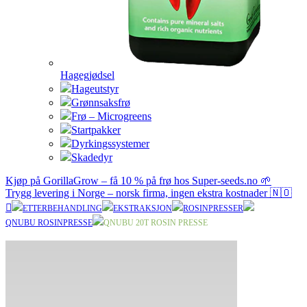
Hagegjødsel
Hageutstyr
Grønnsaksfrø
Frø – Microgreens
Startpakker
Dyrkingssystemer
Skadedyr
Kjøp på GorillaGrow – få 10 % på frø hos Super-seeds.no 🌱
Trygg levering i Norge – norsk firma, ingen ekstra kostnader 🇳🇴
ETTERBEHANDLING
EKSTRAKSJON
ROSINPRESSER
QNUBU ROSINPRESSE
QNUBU 20T ROSIN PRESSE