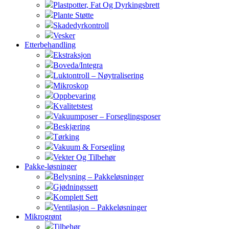
Plastpotter, Fat Og Dyrkingsbrett
Plante Støtte
Skadedyrkontroll
Vesker
Etterbehandling
Ekstraksjon
Boveda/Integra
Luktontroll – Nøytralisering
Mikroskop
Oppbevaring
Kvalitetstest
Vakuumposer – Forseglingsposer
Beskjæring
Tørking
Vakuum & Forsegling
Vekter Og Tilbehør
Pakke-løsninger
Belysning – Pakkeløsninger
Gjødningssett
Komplett Sett
Ventilasjon – Pakkeløsninger
Mikrogrønt
Tilbehør