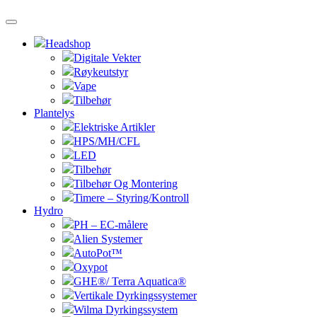
Headshop
Digitale Vekter
Røykeutstyr
Vape
Tilbehør
Plantelys
Elektriske Artikler
HPS/MH/CFL
LED
Tilbehør
Tilbehør Og Montering
Timere – Styring/Kontroll
Hydro
PH – EC-målere
Alien Systemer
AutoPot™
Oxypot
GHE®/ Terra Aquatica®
Vertikale Dyrkingssystemer
Wilma Dyrkingssystem