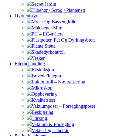
Secret Jardin
Tilbehør / Scrog / Plantenett
Dyrkeutstyr
Mylar Og Bassengfolie
Målebeger M.m.
PH – EC-målere
Plastpotter, Fat Og Dyrkingsbrett
Plante Støtte
Skadedyrkontroll
Vesker
Etterbehandling
Ekstraksjon
Boveda/Integra
Luktontroll – Nøytralisering
Mikroskop
Oppbevaring
Kvalitetstest
Vakuumposer – Forseglingsposer
Beskjæring
Tørking
Vakuum & Forsegling
Vekter Og Tilbehør
Pakke-løsninger