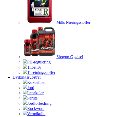
Mills Næringsstoffer
Shogun Gjødsel
PH-regulering
Tilbehør
Tilsetningsstoffer
Dyrkingssubstrat
Kokosfiber
Jord
Lecakuler
Perlite
Jordforbedring
Rockwool
Vermikulitt