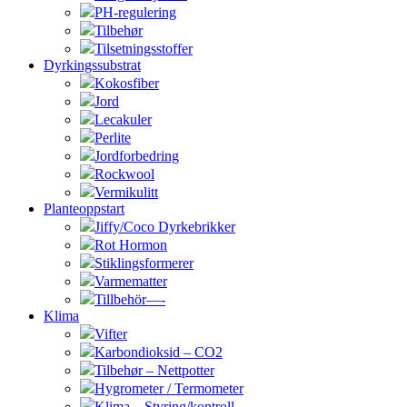
PH-regulering
Tilbehør
Tilsetningsstoffer
Dyrkingssubstrat
Kokosfiber
Jord
Lecakuler
Perlite
Jordforbedring
Rockwool
Vermikulitt
Planteoppstart
Jiffy/Coco Dyrkebrikker
Rot Hormon
Stiklingsformerer
Varmematter
Tillbehör—-
Klima
Vifter
Karbondioksid – CO2
Tilbehør – Nettpotter
Hygrometer / Termometer
Klima – Styring/kontroll