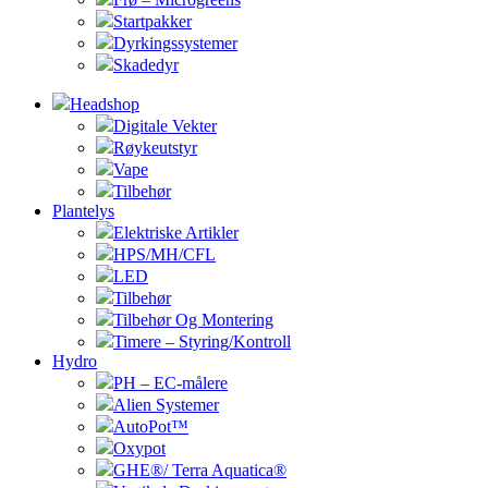
Startpakker
Dyrkingssystemer
Skadedyr
Headshop
Digitale Vekter
Røykeutstyr
Vape
Tilbehør
Plantelys
Elektriske Artikler
HPS/MH/CFL
LED
Tilbehør
Tilbehør Og Montering
Timere – Styring/Kontroll
Hydro
PH – EC-målere
Alien Systemer
AutoPot™
Oxypot
GHE®/ Terra Aquatica®