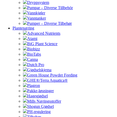
Dryppsystem
Pumpar – Diverse Tillbehör
Vannkjøler
Vanntanker
Pumper – Diverse Tilbehør
Plantenæring
Advanced Nutrients
Atami
BiG Plant Science
Biobizz
BioTabs
Canna
Dutch Pro
Gjødselskjema
Green House Powder Feeding
GHE®/Terra Aquatica®
Plagron
Pakke-løsninger
Hagegjødsel
Mills Næringsstoffer
Shogun Gjødsel
PH-regulering
Tilbehør