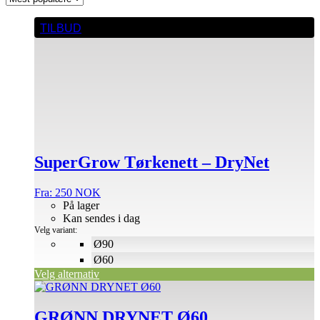
Dette
TILBUD
produktet
har
flere
varianter.
Alternativene
kan
velges
på
produktsiden
SuperGrow Tørkenett – DryNet
Fra:
250
NOK
På lager
Kan sendes i dag
Velg variant:
Ø90
Ø60
Velg alternativ
GRØNN DRYNET Ø60