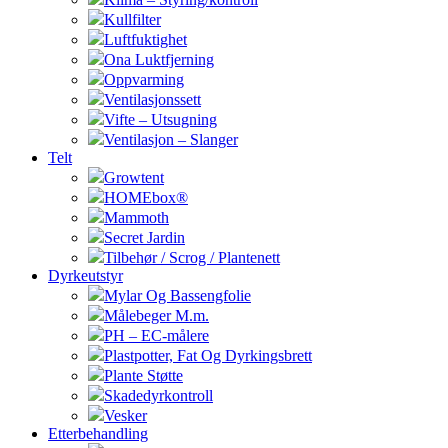
Kullfilter
Luftfuktighet
Ona Luktfjerning
Oppvarming
Ventilasjonssett
Vifte – Utsugning
Ventilasjon – Slanger
Telt
Growtent
HOMEbox®
Mammoth
Secret Jardin
Tilbehør / Scrog / Plantenett
Dyrkeutstyr
Mylar Og Bassengfolie
Målebeger M.m.
PH – EC-målere
Plastpotter, Fat Og Dyrkingsbrett
Plante Støtte
Skadedyrkontroll
Vesker
Etterbehandling