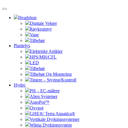
Headshop
Digitale Vekter
Røykeutstyr
Vape
Tilbehør
Plantelys
Elektriske Artikler
HPS/MH/CFL
LED
Tilbehør
Tilbehør Og Montering
Timere – Styring/Kontroll
Hydro
PH – EC-målere
Alien Systemer
AutoPot™
Oxypot
GHE®/ Terra Aquatica®
Vertikale Dyrkingssystemer
Wilma Dyrkingssystem