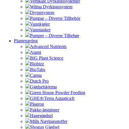
Vertikale Dyrkingssystemer
Wilma Dyrkingssystem
Dryppsystem
Pumpar – Diverse Tillbehör
Vannkjøler
Vanntanker
Pumper – Diverse Tilbehør
Plantenæring
Advanced Nutrients
Atami
BiG Plant Science
Biobizz
BioTabs
Canna
Dutch Pro
Gjødselskjema
Green House Powder Feeding
GHE®/Terra Aquatica®
Plagron
Pakke-løsninger
Hagegjødsel
Mills Næringsstoffer
Shogun Gjødsel