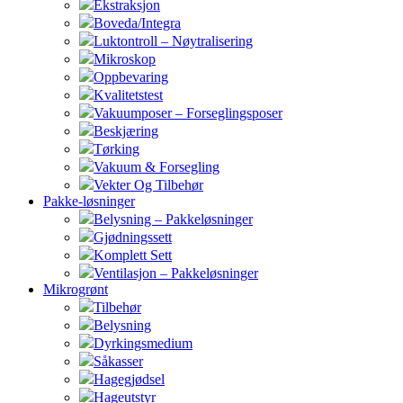
Ekstraksjon
Boveda/Integra
Luktontroll – Nøytralisering
Mikroskop
Oppbevaring
Kvalitetstest
Vakuumposer – Forseglingsposer
Beskjæring
Tørking
Vakuum & Forsegling
Vekter Og Tilbehør
Pakke-løsninger
Belysning – Pakkeløsninger
Gjødningssett
Komplett Sett
Ventilasjon – Pakkeløsninger
Mikrogrønt
Tilbehør
Belysning
Dyrkingsmedium
Såkasser
Hagegjødsel
Hageutstyr