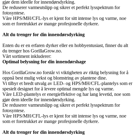
gjør dem ideelle for innendørsdyrking.
De reduserer varmeutslipp og sikrer et perfekt lysspektrum for
fotosyntese.
Våre HPS/MH/CFL-lys er kjent for sitt intense lys og varme, noe
som er foretrukket av mange profesjonelle dyrkere.
Alt du trenger for din innendørsdyrking
Enten du er en erfaren dyrker eller en hobbyentusiast, finner du alt
du trenger hos GorillaGrow.no.
Vårt sortiment inkluderer:
Optimal belysning for din innendørshage
Hos GorillaGrow.no forstår vi viktigheten av riktig belysning for å
oppnå best mulig vekst og blomstring av plantene dine.
Vi tilbyr et bredt utvalg av LED- og HPS/MH/CFL-plantelys som er
spesielt designet for å levere optimal mengde lys og varme.
Våre LED-plantelys er energieffektive og har lang levetid, noe som
gjør dem ideelle for innendørsdyrking.
De reduserer varmeutslipp og sikrer et perfekt lysspektrum for
fotosyntese.
Våre HPS/MH/CFL-lys er kjent for sitt intense lys og varme, noe
som er foretrukket av mange profesjonelle dyrkere.
Alt du trenger for din innendørsdyrking