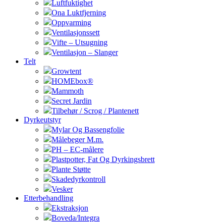
Luftfuktighet
Ona Luktfjerning
Oppvarming
Ventilasjonssett
Vifte – Utsugning
Ventilasjon – Slanger
Telt
Growtent
HOMEbox®
Mammoth
Secret Jardin
Tilbehør / Scrog / Plantenett
Dyrkeutstyr
Mylar Og Bassengfolie
Målebeger M.m.
PH – EC-målere
Plastpotter, Fat Og Dyrkingsbrett
Plante Støtte
Skadedyrkontroll
Vesker
Etterbehandling
Ekstraksjon
Boveda/Integra