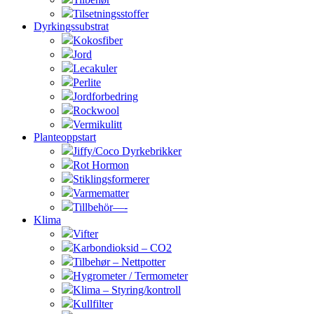
Tilsetningsstoffer
Dyrkingssubstrat
Kokosfiber
Jord
Lecakuler
Perlite
Jordforbedring
Rockwool
Vermikulitt
Planteoppstart
Jiffy/Coco Dyrkebrikker
Rot Hormon
Stiklingsformerer
Varmematter
Tillbehör—-
Klima
Vifter
Karbondioksid – CO2
Tilbehør – Nettpotter
Hygrometer / Termometer
Klima – Styring/kontroll
Kullfilter