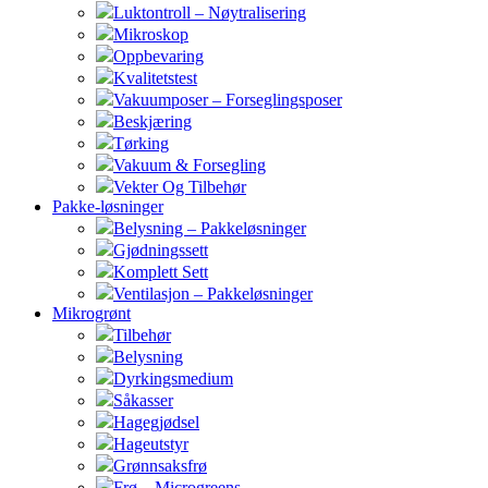
Luktontroll – Nøytralisering
Mikroskop
Oppbevaring
Kvalitetstest
Vakuumposer – Forseglingsposer
Beskjæring
Tørking
Vakuum & Forsegling
Vekter Og Tilbehør
Pakke-løsninger
Belysning – Pakkeløsninger
Gjødningssett
Komplett Sett
Ventilasjon – Pakkeløsninger
Mikrogrønt
Tilbehør
Belysning
Dyrkingsmedium
Såkasser
Hagegjødsel
Hageutstyr
Grønnsaksfrø
Frø – Microgreens