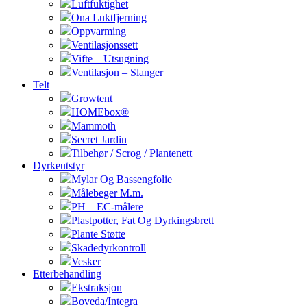
Luftfuktighet
Ona Luktfjerning
Oppvarming
Ventilasjonssett
Vifte – Utsugning
Ventilasjon – Slanger
Telt
Growtent
HOMEbox®
Mammoth
Secret Jardin
Tilbehør / Scrog / Plantenett
Dyrkeutstyr
Mylar Og Bassengfolie
Målebeger M.m.
PH – EC-målere
Plastpotter, Fat Og Dyrkingsbrett
Plante Støtte
Skadedyrkontroll
Vesker
Etterbehandling
Ekstraksjon
Boveda/Integra