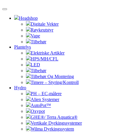
Headshop
Digitale Vekter
Røykeutstyr
Vape
Tilbehør
Plantelys
Elektriske Artikler
HPS/MH/CFL
LED
Tilbehør
Tilbehør Og Montering
Timere – Styring/Kontroll
Hydro
PH – EC-målere
Alien Systemer
AutoPot™
Oxypot
GHE®/ Terra Aquatica®
Vertikale Dyrkingssystemer
Wilma Dyrkingssystem