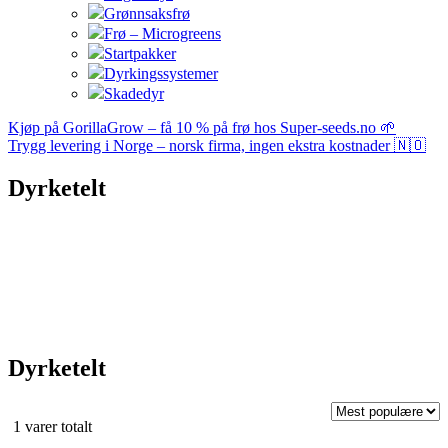
Grønnsaksfrø
Frø – Microgreens
Startpakker
Dyrkingssystemer
Skadedyr
Kjøp på GorillaGrow – få 10 % på frø hos Super-seeds.no 🌱
Trygg levering i Norge – norsk firma, ingen ekstra kostnader 🇳🇴
Dyrketelt
Dyrketelt
Sortert
1 varer totalt
etter