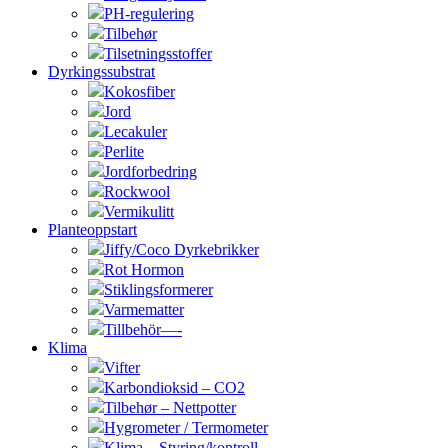
PH-regulering
Tilbehør
Tilsetningsstoffer
Dyrkingssubstrat
Kokosfiber
Jord
Lecakuler
Perlite
Jordforbedring
Rockwool
Vermikulitt
Planteoppstart
Jiffy/Coco Dyrkebrikker
Rot Hormon
Stiklingsformerer
Varmematter
Tillbehör—-
Klima
Vifter
Karbondioksid – CO2
Tilbehør – Nettpotter
Hygrometer / Termometer
Klima – Styring/kontroll