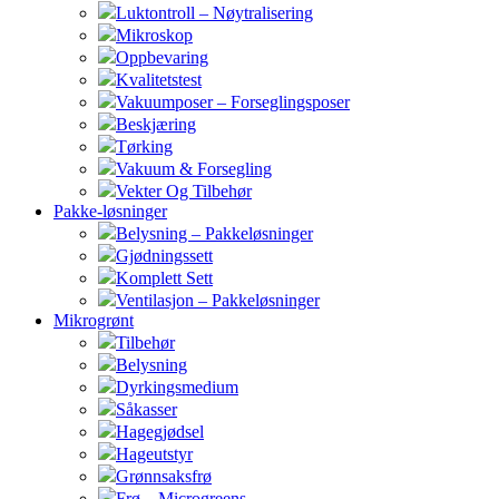
Luktontroll – Nøytralisering
Mikroskop
Oppbevaring
Kvalitetstest
Vakuumposer – Forseglingsposer
Beskjæring
Tørking
Vakuum & Forsegling
Vekter Og Tilbehør
Pakke-løsninger
Belysning – Pakkeløsninger
Gjødningssett
Komplett Sett
Ventilasjon – Pakkeløsninger
Mikrogrønt
Tilbehør
Belysning
Dyrkingsmedium
Såkasser
Hagegjødsel
Hageutstyr
Grønnsaksfrø
Frø – Microgreens