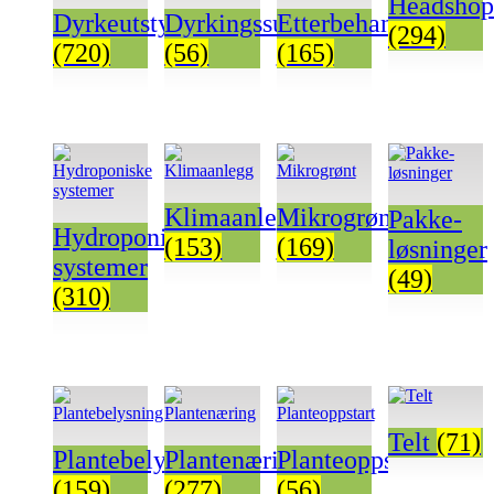
Headshop
Dyrkeutstyr
Dyrkingssubstrat
Etterbehandling
(294)
(720)
(56)
(165)
Klimaanlegg
Mikrogrønt
Pakke-
Hydroponiske
(153)
(169)
løsninger
systemer
(49)
(310)
Telt
(71)
Plantebelysning
Plantenæring
Planteoppstart
(159)
(277)
(56)