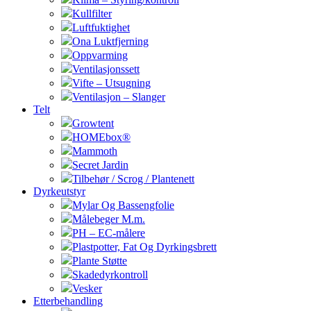
Kullfilter
Luftfuktighet
Ona Luktfjerning
Oppvarming
Ventilasjonssett
Vifte – Utsugning
Ventilasjon – Slanger
Telt
Growtent
HOMEbox®
Mammoth
Secret Jardin
Tilbehør / Scrog / Plantenett
Dyrkeutstyr
Mylar Og Bassengfolie
Målebeger M.m.
PH – EC-målere
Plastpotter, Fat Og Dyrkingsbrett
Plante Støtte
Skadedyrkontroll
Vesker
Etterbehandling