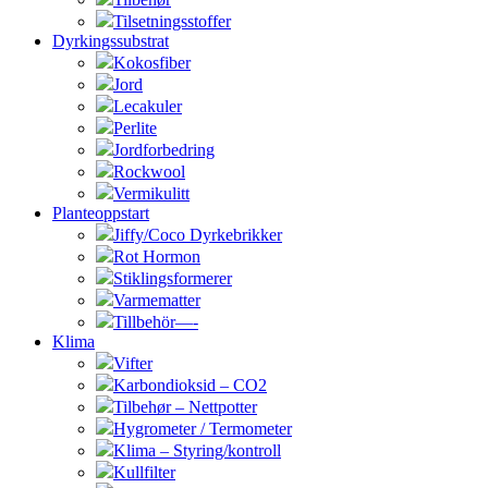
Tilsetningsstoffer
Dyrkingssubstrat
Kokosfiber
Jord
Lecakuler
Perlite
Jordforbedring
Rockwool
Vermikulitt
Planteoppstart
Jiffy/Coco Dyrkebrikker
Rot Hormon
Stiklingsformerer
Varmematter
Tillbehör—-
Klima
Vifter
Karbondioksid – CO2
Tilbehør – Nettpotter
Hygrometer / Termometer
Klima – Styring/kontroll
Kullfilter