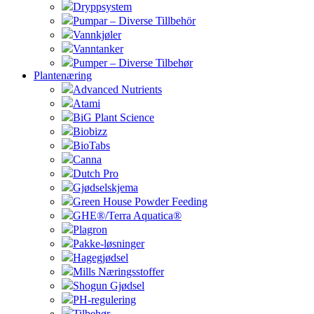
Dryppsystem
Pumpar – Diverse Tillbehör
Vannkjøler
Vanntanker
Pumper – Diverse Tilbehør
Plantenæring
Advanced Nutrients
Atami
BiG Plant Science
Biobizz
BioTabs
Canna
Dutch Pro
Gjødselskjema
Green House Powder Feeding
GHE®/Terra Aquatica®
Plagron
Pakke-løsninger
Hagegjødsel
Mills Næringsstoffer
Shogun Gjødsel
PH-regulering
Tilbehør