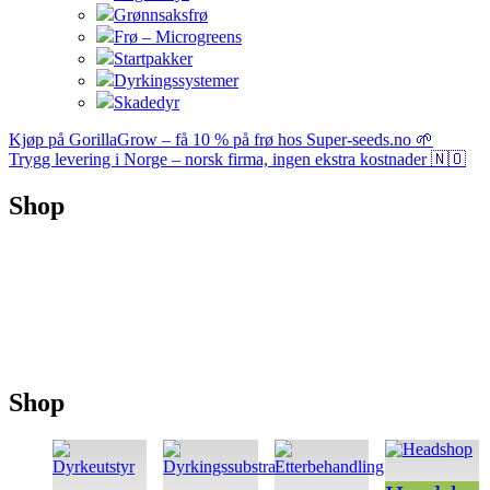
Grønnsaksfrø
Frø – Microgreens
Startpakker
Dyrkingssystemer
Skadedyr
Kjøp på GorillaGrow – få 10 % på frø hos Super-seeds.no 🌱
Trygg levering i Norge – norsk firma, ingen ekstra kostnader 🇳🇴
Shop
Shop