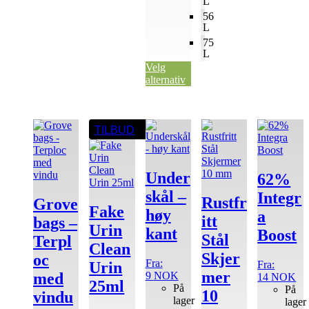
L
56
L
75
L
Velg
alternativ
Dette
Dette
Dette
TILBUD
produktet
produktet
produktet
har
har
har
flere
flere
flere
varianter.
varianter.
varianter.
Under
62%
Alternativene
Alternativene
Alternative
skål –
Integr
kan
kan
kan
Rustfr
Grove
Fake
velges
velges
velges
høy
a
itt
bags –
på
på
på
Urin
kant
Boost
produktsiden
produktsiden
produktside
Stål
Terpl
Clean
Skjer
oc
Fra:
Fra:
Urin
mer
9
NOK
med
14
NOK
25ml
På
På
10
vindu
lager
lager