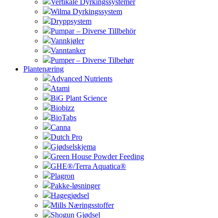
Vertikale Dyrkingssystemer
Wilma Dyrkingssystem
Dryppsystem
Pumpar – Diverse Tillbehör
Vannkjøler
Vanntanker
Pumper – Diverse Tilbehør
Plantenæring
Advanced Nutrients
Atami
BiG Plant Science
Biobizz
BioTabs
Canna
Dutch Pro
Gjødselskjema
Green House Powder Feeding
GHE®/Terra Aquatica®
Plagron
Pakke-løsninger
Hagegjødsel
Mills Næringsstoffer
Shogun Gjødsel