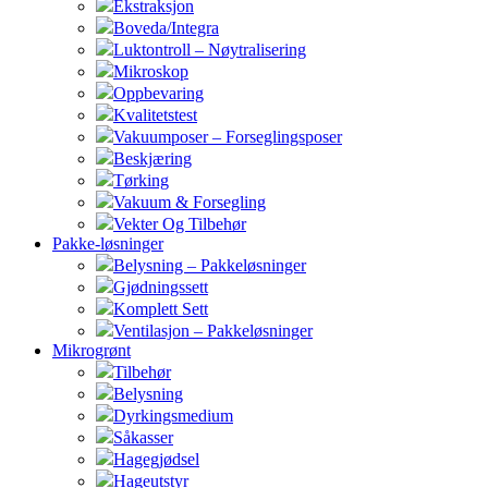
Ekstraksjon
Boveda/Integra
Luktontroll – Nøytralisering
Mikroskop
Oppbevaring
Kvalitetstest
Vakuumposer – Forseglingsposer
Beskjæring
Tørking
Vakuum & Forsegling
Vekter Og Tilbehør
Pakke-løsninger
Belysning – Pakkeløsninger
Gjødningssett
Komplett Sett
Ventilasjon – Pakkeløsninger
Mikrogrønt
Tilbehør
Belysning
Dyrkingsmedium
Såkasser
Hagegjødsel
Hageutstyr