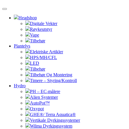
Headshop
Digitale Vekter
Røykeutstyr
Vape
Tilbehør
Plantelys
Elektriske Artikler
HPS/MH/CFL
LED
Tilbehør
Tilbehør Og Montering
Timere – Styring/Kontroll
Hydro
PH – EC-målere
Alien Systemer
AutoPot™
Oxypot
GHE®/ Terra Aquatica®
Vertikale Dyrkingssystemer
Wilma Dyrkingssystem