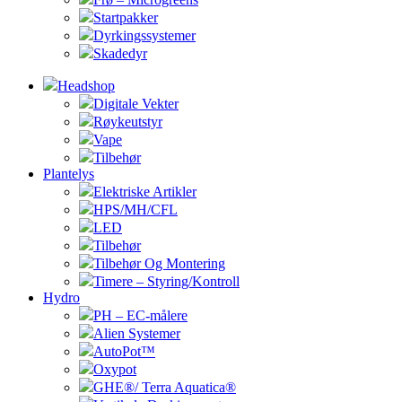
Startpakker
Dyrkingssystemer
Skadedyr
Headshop
Digitale Vekter
Røykeutstyr
Vape
Tilbehør
Plantelys
Elektriske Artikler
HPS/MH/CFL
LED
Tilbehør
Tilbehør Og Montering
Timere – Styring/Kontroll
Hydro
PH – EC-målere
Alien Systemer
AutoPot™
Oxypot
GHE®/ Terra Aquatica®