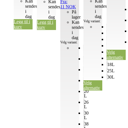
Kan
Kan
Kan
Fra:
sendes
sendes
sendes
11
NOK
i
i
i
På
dag
dag
dag
lager
Legg til i
Velg variant:
Legg til i
Kan
kurv
2L
kurv
sendes
i
5L
dag
6L
Velg variant:
9L
4
11L
Velg
L
alternativ
14L
7
L
18L
10
25L
L
30L
15
Velg
L
alternativ
20
L
26
L
30
L
38