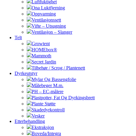
Luftfuktighet
Ona Luktfjerning
Oppvarming
Ventilasjonssett
Vifte – Utsugning
Ventilasjon – Slanger
Telt
Growtent
HOMEbox®
Mammoth
Secret Jardin
Tilbehør / Scrog / Plantenett
Dyrkeutstyr
Mylar Og Bassengfolie
Målebeger M.m.
PH – EC-målere
Plastpotter, Fat Og Dyrkingsbrett
Plante Støtte
Skadedyrkontroll
Vesker
Etterbehandling
Ekstraksjon
Boveda/Integra