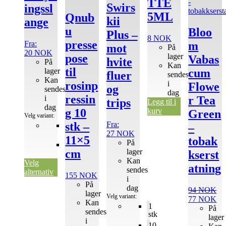
TTE
kan
kan
kan
Swirs
ingssl
velges
velges
velges
5ML
Qnub
kii
ange
på
på
på
u
Bloo
produktsiden
produktsiden
produktsiden
Plus –
8
NOK
presse
Fra:
m
mot
På
20
NOK
lager
pose
Vabas
hvite
På
Kan
til
lager
cum
fluer
sendes
Kan
i
rosinp
Flowe
og
sendes
dag
ressin
i
r Tea
trips
Legg til i
dag
kurv
g 10
Green
Velg variant:
Fra:
stk –
1
–
m
27
NOK
11×5
tobak
På
50
lager
cm
m
kserst
Kan
Velg
atning
sendes
alternativ
155
NOK
i
På
dag
94
NOK
lager
Velg variant:
Opprinneli
Nå
77
NOK
Kan
1
pris
pri
På
sendes
stk
var:
er:
lager
i
10
94 NOK.
77