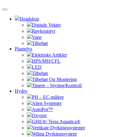
Headshop
Digitale Vekter
Røykeutstyr
Vape
Tilbehør
Plantelys
Elektriske Artikler
HPS/MH/CFL
LED
Tilbehør
Tilbehør Og Montering
Timere – Styring/Kontroll
Hydro
PH – EC-målere
Alien Systemer
AutoPot™
Oxypot
GHE®/ Terra Aquatica®
Vertikale Dyrkingssystemer
Wilma Dyrkingssystem