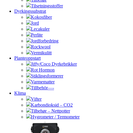
Tilsetningsstoffer
Dyrkingssubstrat
Kokosfiber
Jord
Lecakuler
Perlite
Jordforbedring
Rockwool
Vermikulitt
Planteoppstart
Jiffy/Coco Dyrkebrikker
Rot Hormon
Stiklingsformerer
Varmematter
Tillbehör—-
Klima
Vifter
Karbondioksid – CO2
Tilbehør – Nettpotter
Hygrometer / Termometer