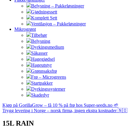
Belysning – Pakkeløsninger
Gjødningssett
Komplett Sett
Ventilasjon – Pakkeløsninger
Mikrogrønt
Tilbehør
Belysning
Dyrkingsmedium
Såkasser
Hagegjødsel
Hageutstyr
Grønnsaksfrø
Frø – Microgreens
Startpakker
Dyrkingssystemer
Skadedyr
Kjøp på GorillaGrow – få 10 % på frø hos Super-seeds.no 🌱
Trygg levering i Norge – norsk firma, ingen ekstra kostnader 🇳🇴
15L RAIN