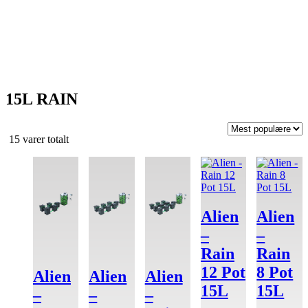
15L RAIN
Sortert
15 varer totalt
etter
propularitet
Alien
Alien
–
–
Rain
Rain
12 Pot
8 Pot
Alien
Alien
Alien
15L
15L
–
–
–