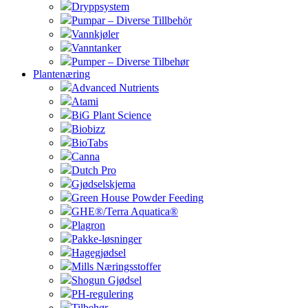
Dryppsystem
Pumpar – Diverse Tillbehör
Vannkjøler
Vanntanker
Pumper – Diverse Tilbehør
Plantenæring
Advanced Nutrients
Atami
BiG Plant Science
Biobizz
BioTabs
Canna
Dutch Pro
Gjødselskjema
Green House Powder Feeding
GHE®/Terra Aquatica®
Plagron
Pakke-løsninger
Hagegjødsel
Mills Næringsstoffer
Shogun Gjødsel
PH-regulering
Tilbehør