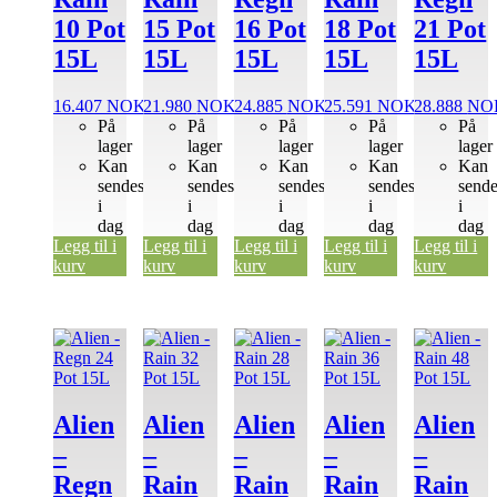
10 Pot
15 Pot
16 Pot
18 Pot
21 Pot
15L
15L
15L
15L
15L
16.407
NOK
21.980
NOK
24.885
NOK
25.591
NOK
28.888
NO
På
På
På
På
På
lager
lager
lager
lager
lager
Kan
Kan
Kan
Kan
Kan
sendes
sendes
sendes
sendes
send
i
i
i
i
i
dag
dag
dag
dag
dag
Legg til i
Legg til i
Legg til i
Legg til i
Legg til i
kurv
kurv
kurv
kurv
kurv
Alien
Alien
Alien
Alien
Alien
–
–
–
–
–
Regn
Rain
Rain
Rain
Rain