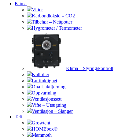
Klima
Vifter
Karbondioksid – CO2
Tilbehør – Nettpotter
Hygrometer / Termometer
Klima – Styring/kontroll
Kullfilter
Luftfuktighet
Ona Luktfjerning
Oppvarming
Ventilasjonssett
Vifte – Utsugning
Ventilasjon – Slanger
Telt
Growtent
HOMEbox®
Mammoth