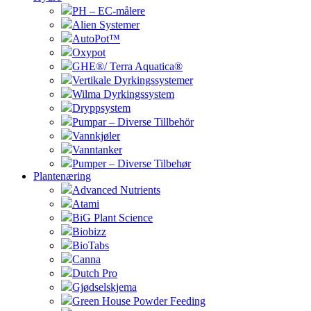
PH – EC-målere
Alien Systemer
AutoPot™
Oxypot
GHE®/ Terra Aquatica®
Vertikale Dyrkingssystemer
Wilma Dyrkingssystem
Dryppsystem
Pumpar – Diverse Tillbehör
Vannkjøler
Vanntanker
Pumper – Diverse Tilbehør
Plantenæring
Advanced Nutrients
Atami
BiG Plant Science
Biobizz
BioTabs
Canna
Dutch Pro
Gjødselskjema
Green House Powder Feeding