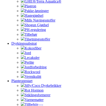
GHE®/Terra Aquatica®
Plagron
Pakke-løsninger
Hagegjødsel
Mills Næringsstoffer
Shogun Gjødsel
PH-regulering
Tilbehør
Tilsetningsstoffer
Dyrkingssubstrat
Kokosfiber
Jord
Lecakuler
Perlite
Jordforbedring
Rockwool
Vermikulitt
Planteoppstart
Jiffy/Coco Dyrkebrikker
Rot Hormon
Stiklingsformerer
Varmematter
Tillbehör—-