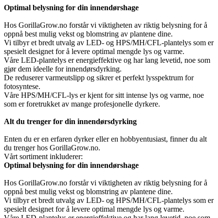
Optimal belysning for din innendørshage
Hos GorillaGrow.no forstår vi viktigheten av riktig belysning for å
oppnå best mulig vekst og blomstring av plantene dine.
Vi tilbyr et bredt utvalg av LED- og HPS/MH/CFL-plantelys som er
spesielt designet for å levere optimal mengde lys og varme.
Våre LED-plantelys er energieffektive og har lang levetid, noe som
gjør dem ideelle for innendørsdyrking.
De reduserer varmeutslipp og sikrer et perfekt lysspektrum for
fotosyntese.
Våre HPS/MH/CFL-lys er kjent for sitt intense lys og varme, noe
som er foretrukket av mange profesjonelle dyrkere.
Alt du trenger for din innendørsdyrking
Enten du er en erfaren dyrker eller en hobbyentusiast, finner du alt
du trenger hos GorillaGrow.no.
Vårt sortiment inkluderer:
Optimal belysning for din innendørshage
Hos GorillaGrow.no forstår vi viktigheten av riktig belysning for å
oppnå best mulig vekst og blomstring av plantene dine.
Vi tilbyr et bredt utvalg av LED- og HPS/MH/CFL-plantelys som er
spesielt designet for å levere optimal mengde lys og varme.
Våre LED-plantelys er energieffektive og har lang levetid, noe som