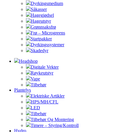
Dyrkingsmedium
Såkasser
Hagegjødsel
Hageutstyr
Grønnsaksfrø
Frø – Microgreens
Startpakker
Dyrkingssystemer
Skadedyr
Headshop
Digitale Vekter
Røykeutstyr
Vape
Tilbehør
Plantelys
Elektriske Artikler
HPS/MH/CFL
LED
Tilbehør
Tilbehør Og Montering
Timere – Styring/Kontroll
Hydro