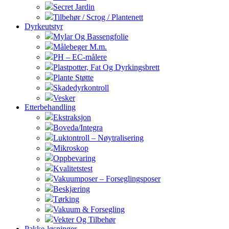
Secret Jardin
Tilbehør / Scrog / Plantenett
Dyrkeutstyr
Mylar Og Bassengfolie
Målebeger M.m.
PH – EC-målere
Plastpotter, Fat Og Dyrkingsbrett
Plante Støtte
Skadedyrkontroll
Vesker
Etterbehandling
Ekstraksjon
Boveda/Integra
Luktontroll – Nøytralisering
Mikroskop
Oppbevaring
Kvalitetstest
Vakuumposer – Forseglingsposer
Beskjæring
Tørking
Vakuum & Forsegling
Vekter Og Tilbehør
Pakke-løsninger