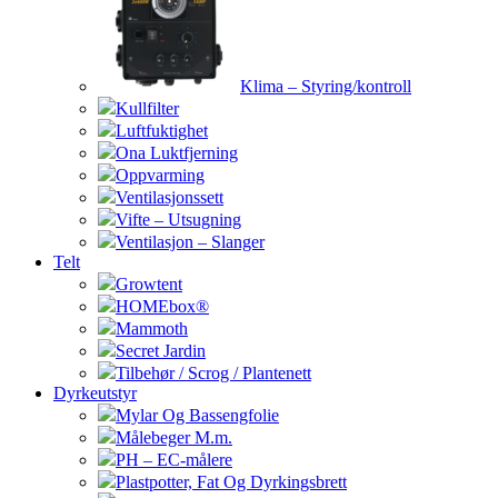
Klima – Styring/kontroll
Kullfilter
Luftfuktighet
Ona Luktfjerning
Oppvarming
Ventilasjonssett
Vifte – Utsugning
Ventilasjon – Slanger
Telt
Growtent
HOMEbox®
Mammoth
Secret Jardin
Tilbehør / Scrog / Plantenett
Dyrkeutstyr
Mylar Og Bassengfolie
Målebeger M.m.
PH – EC-målere
Plastpotter, Fat Og Dyrkingsbrett