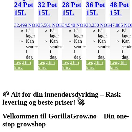
24 Pot
32 Pot
28 Pot
36 Pot
48 Pot
15L
15L
15L
15L
15L
32.499
NOK
35.561
NOK
34.540
NOK
38.230
NOK
47.885
NO
På
På
På
På
På
lager
lager
lager
lager
lager
Kan
Kan
Kan
Kan
Kan
sendes
sendes
sendes
sendes
send
i
i
i
i
i
dag
dag
dag
dag
dag
Legg til i
Legg til i
Legg til i
Legg til i
Legg til i
kurv
kurv
kurv
kurv
kurv
🌱 Alt for din innendørsdyrking – Rask
levering og beste priser! 🚀
Velkommen til GorillaGrow.no – Din one-
stop growshop