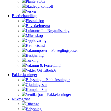
Plante Støtte
Skadedyrkontroll
Vesker
Etterbehandling
Ekstraksjon
Boveda/Integra
Luktontroll – Nøytralisering
Mikroskop
Oppbevaring
Kvalitetstest
Vakuumposer – Forseglingsposer
Beskjæring
Tørking
Vakuum & Forsegling
Vekter Og Tilbehør
Pakke-løsninger
Belysning – Pakkeløsninger
Gjødningssett
Komplett Sett
Ventilasjon – Pakkeløsninger
Mikrogrønt
Tilbehør
Belysning