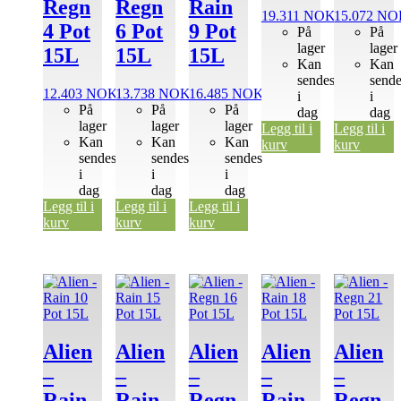
Regn
Regn
Rain
19.311
NOK
15.072
NO
4 Pot
6 Pot
9 Pot
På
På
lager
lager
15L
15L
15L
Kan
Kan
sendes
send
12.403
NOK
13.738
NOK
16.485
NOK
i
i
På
På
På
dag
dag
lager
lager
lager
Legg til i
Legg til i
Kan
Kan
Kan
kurv
kurv
sendes
sendes
sendes
i
i
i
dag
dag
dag
Legg til i
Legg til i
Legg til i
kurv
kurv
kurv
Alien
Alien
Alien
Alien
Alien
–
–
–
–
–
Rain
Rain
Regn
Rain
Regn