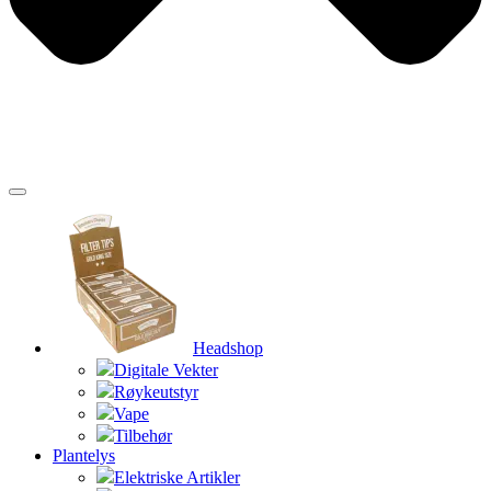
Headshop
Digitale Vekter
Røykeutstyr
Vape
Tilbehør
Plantelys
Elektriske Artikler