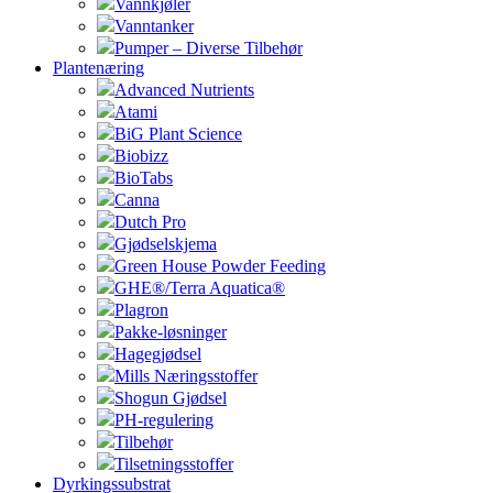
Vannkjøler
Vanntanker
Pumper – Diverse Tilbehør
Plantenæring
Advanced Nutrients
Atami
BiG Plant Science
Biobizz
BioTabs
Canna
Dutch Pro
Gjødselskjema
Green House Powder Feeding
GHE®/Terra Aquatica®
Plagron
Pakke-løsninger
Hagegjødsel
Mills Næringsstoffer
Shogun Gjødsel
PH-regulering
Tilbehør
Tilsetningsstoffer
Dyrkingssubstrat