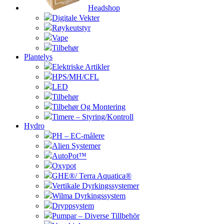
Headshop
Digitale Vekter
Røykeutstyr
Vape
Tilbehør
Plantelys
Elektriske Artikler
HPS/MH/CFL
LED
Tilbehør
Tilbehør Og Montering
Timere – Styring/Kontroll
Hydro
PH – EC-målere
Alien Systemer
AutoPot™
Oxypot
GHE®/ Terra Aquatica®
Vertikale Dyrkingssystemer
Wilma Dyrkingssystem
Dryppsystem
Pumpar – Diverse Tillbehör