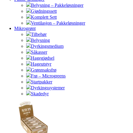
Belysning – Pakkeløsninger
Gjødningssett
Komplett Sett
Ventilasjon – Pakkeløsninger
Mikrogrønt
Tilbehør
Belysning
Dyrkingsmedium
Såkasser
Hagegjødsel
Hageutstyr
Grønnsaksfrø
Frø – Microgreens
Startpakker
Dyrkingssystemer
Skadedyr