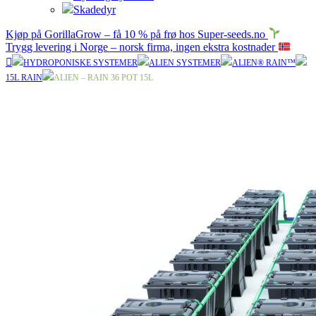
Skadedyr
Kjøp på GorillaGrow – få 10 % på frø hos Super-seeds.no
Trygg levering i Norge – norsk firma, ingen ekstra kostnader
HYDROPONISKE SYSTEMER
ALIEN SYSTEMER
ALIEN® RAIN™
15L RAIN
ALIEN – RAIN 36 POT 15L