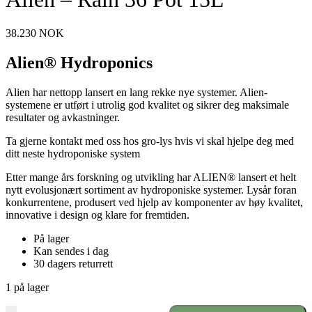
38.230
NOK
Alien® Hydroponics
Alien har nettopp lansert en lang rekke nye systemer. Alien-
systemene er utført i utrolig god kvalitet og sikrer deg maksimale
resultater og avkastninger.
Ta gjerne kontakt med oss hos gro-lys hvis vi skal hjelpe deg med
ditt neste hydroponiske system
Etter mange års forskning og utvikling har ALIEN® lansert et helt
nytt evolusjonært sortiment av hydroponiske systemer. Lysår foran
konkurrentene, produsert ved hjelp av komponenter av høy kvalitet,
innovative i design og klare for fremtiden.
På lager
Kan sendes i dag
30 dagers returrett
1 på lager
Alien
-