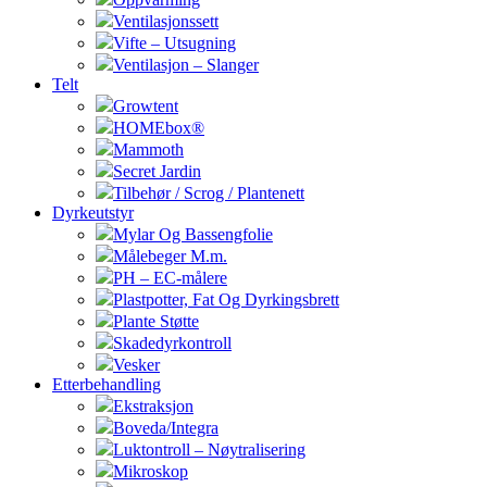
Ventilasjonssett
Vifte – Utsugning
Ventilasjon – Slanger
Telt
Growtent
HOMEbox®
Mammoth
Secret Jardin
Tilbehør / Scrog / Plantenett
Dyrkeutstyr
Mylar Og Bassengfolie
Målebeger M.m.
PH – EC-målere
Plastpotter, Fat Og Dyrkingsbrett
Plante Støtte
Skadedyrkontroll
Vesker
Etterbehandling
Ekstraksjon
Boveda/Integra
Luktontroll – Nøytralisering
Mikroskop