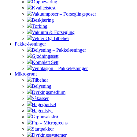
Oppbevaring
Kvalitetstest
Vakuumposer – Forseglingsposer
Beskjæring
Tørking
Vakuum & Forsegling
Vekter Og Tilbehør
Pakke-løsninger
Belysning – Pakkeløsninger
Gjødningssett
Komplett Sett
Ventilasjon – Pakkeløsninger
Mikrogrønt
Tilbehør
Belysning
Dyrkingsmedium
Såkasser
Hagegjødsel
Hageutstyr
Grønnsaksfrø
Frø – Microgreens
Startpakker
Dyrkingssystemer