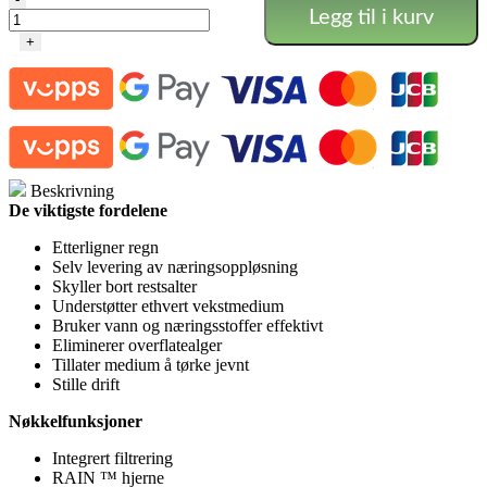
Legg til i kurv
-
Rain
+
36
Pot
15L
antall
Beskrivning
De viktigste fordelene
Etterligner regn
Selv levering av næringsoppløsning
Skyller bort restsalter
Understøtter ethvert vekstmedium
Bruker vann og næringsstoffer effektivt
Eliminerer overflatealger
Tillater medium å tørke jevnt
Stille drift
Nøkkelfunksjoner
Integrert filtrering
RAIN ™ hjerne