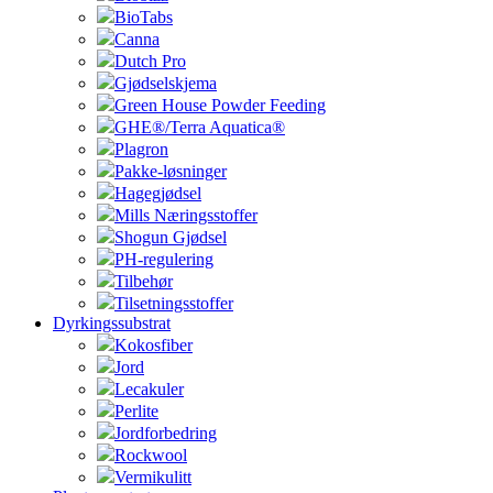
BioTabs
Canna
Dutch Pro
Gjødselskjema
Green House Powder Feeding
GHE®/Terra Aquatica®
Plagron
Pakke-løsninger
Hagegjødsel
Mills Næringsstoffer
Shogun Gjødsel
PH-regulering
Tilbehør
Tilsetningsstoffer
Dyrkingssubstrat
Kokosfiber
Jord
Lecakuler
Perlite
Jordforbedring
Rockwool
Vermikulitt