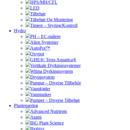
HPS/MH/CFL
LED
Tilbehør
Tilbehør Og Montering
Timere – Styring/Kontroll
Hydro
PH – EC-målere
Alien Systemer
AutoPot™
Oxypot
GHE®/ Terra Aquatica®
Vertikale Dyrkingssystemer
Wilma Dyrkingssystem
Dryppsystem
Pumpar – Diverse Tillbehör
Vannkjøler
Vanntanker
Pumper – Diverse Tilbehør
Plantenæring
Advanced Nutrients
Atami
BiG Plant Science
Biobizz