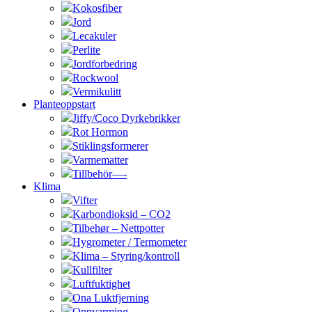
Kokosfiber
Jord
Lecakuler
Perlite
Jordforbedring
Rockwool
Vermikulitt
Planteoppstart
Jiffy/Coco Dyrkebrikker
Rot Hormon
Stiklingsformerer
Varmematter
Tillbehör—-
Klima
Vifter
Karbondioksid – CO2
Tilbehør – Nettpotter
Hygrometer / Termometer
Klima – Styring/kontroll
Kullfilter
Luftfuktighet
Ona Luktfjerning
Oppvarming