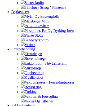
Secret Jardin
Tilbehør / Scrog / Plantenett
Dyrkeutstyr
Mylar Og Bassengfolie
Målebeger M.m.
PH – EC-målere
Plastpotter, Fat Og Dyrkingsbrett
Plante Støtte
Skadedyrkontroll
Vesker
Etterbehandling
Ekstraksjon
Boveda/Integra
Luktontroll – Nøytralisering
Mikroskop
Oppbevaring
Kvalitetstest
Vakuumposer – Forseglingsposer
Beskjæring
Tørking
Vakuum & Forsegling
Vekter Og Tilbehør
Pakke-løsninger