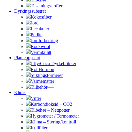
Tilsetningsstoffer
Dyrkingssubstrat
Kokosfiber
Jord
Lecakuler
Perlite
Jordforbedring
Rockwool
Vermikulitt
Planteoppstart
Jiffy/Coco Dyrkebrikker
Rot Hormon
Stiklingsformerer
Varmematter
Tillbehör—-
Klima
Vifter
Karbondioksid – CO2
Tilbehør – Nettpotter
Hygrometer / Termometer
Klima – Styring/kontroll
Kullfilter