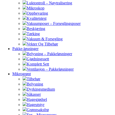
Luktontroll – Nøytralisering
Mikroskop
Oppbevaring
Kvalitetstest
Vakuumposer – Forseglingsposer
Beskjæring
Tørking
Vakuum & Forsegling
Vekter Og Tilbehør
Pakke-løsninger
Belysning – Pakkeløsninger
Gjødningssett
Komplett Sett
Ventilasjon – Pakkeløsninger
Mikrogrønt
Tilbehør
Belysning
Dyrkingsmedium
Såkasser
Hagegjødsel
Hageutstyr
Grønnsaksfrø
Frø – Microgreens