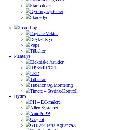
Startpakker
Dyrkingssystemer
Skadedyr
Headshop
Digitale Vekter
Røykeutstyr
Vape
Tilbehør
Plantelys
Elektriske Artikler
HPS/MH/CFL
LED
Tilbehør
Tilbehør Og Montering
Timere – Styring/Kontroll
Hydro
PH – EC-målere
Alien Systemer
AutoPot™
Oxypot
GHE®/ Terra Aquatica®