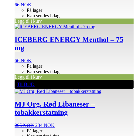
66
NOK
På lager
Kan sendes i dag
Legg til i kurv
ICEBERG ENERGY Menthol – 75
mg
66
NOK
På lager
Kan sendes i dag
Legg til i kurv
TILBUD
MJ Org. Rød Libaneser –
tobakkerstatning
Opprinnelig
Nåværende
265
NOK
234
NOK
pris
pris
På lager
var:
er: