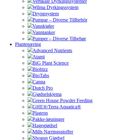
Vertikale Dyrkingssystemer
Wilma Dyrkingssystem
Dryppsystem
Pumpar – Diverse Tillbehör
Vannkjøler
Vanntanker
Pumper – Diverse Tilbehør
Plantenæring
Advanced Nutrients
Atami
BiG Plant Science
Biobizz
BioTabs
Canna
Dutch Pro
Gjødselskjema
Green House Powder Feeding
GHE®/Terra Aquatica®
Plagron
Pakke-løsninger
Hagegjødsel
Mills Næringsstoffer
Shogun Gjødsel