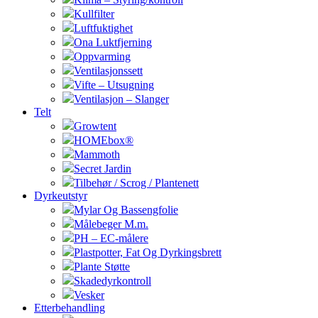
Kullfilter
Luftfuktighet
Ona Luktfjerning
Oppvarming
Ventilasjonssett
Vifte – Utsugning
Ventilasjon – Slanger
Telt
Growtent
HOMEbox®
Mammoth
Secret Jardin
Tilbehør / Scrog / Plantenett
Dyrkeutstyr
Mylar Og Bassengfolie
Målebeger M.m.
PH – EC-målere
Plastpotter, Fat Og Dyrkingsbrett
Plante Støtte
Skadedyrkontroll
Vesker
Etterbehandling