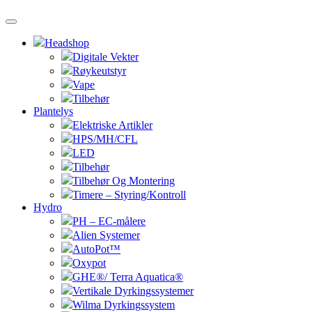
Headshop
Digitale Vekter
Røykeutstyr
Vape
Tilbehør
Plantelys
Elektriske Artikler
HPS/MH/CFL
LED
Tilbehør
Tilbehør Og Montering
Timere – Styring/Kontroll
Hydro
PH – EC-målere
Alien Systemer
AutoPot™
Oxypot
GHE®/ Terra Aquatica®
Vertikale Dyrkingssystemer
Wilma Dyrkingssystem