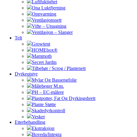
Luftfuktighet
Ona Luktfjerning
Oppvarming
Ventilasjonssett
Vifte – Utsugning
Ventilasjon – Slanger
Telt
Growtent
HOMEbox®
Mammoth
Secret Jardin
Tilbehør / Scrog / Plantenett
Dyrkeutstyr
Mylar Og Bassengfolie
Målebeger M.m.
PH – EC-målere
Plastpotter, Fat Og Dyrkingsbrett
Plante Støtte
Skadedyrkontroll
Vesker
Etterbehandling
Ekstraksjon
Boveda/Integra