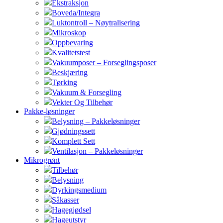
Ekstraksjon
Boveda/Integra
Luktontroll – Nøytralisering
Mikroskop
Oppbevaring
Kvalitetstest
Vakuumposer – Forseglingsposer
Beskjæring
Tørking
Vakuum & Forsegling
Vekter Og Tilbehør
Pakke-løsninger
Belysning – Pakkeløsninger
Gjødningssett
Komplett Sett
Ventilasjon – Pakkeløsninger
Mikrogrønt
Tilbehør
Belysning
Dyrkingsmedium
Såkasser
Hagegjødsel
Hageutstyr