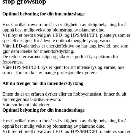
stop growshop
Optimal belysning for din innendørshage
Hos GorillaGrow.no forstår vi viktigheten av riktig belysning for å
oppnå best mulig vekst og blomstring av plantene dine.
Vi tilbyr et bredt utvalg av LED- og HPS/MH/CFL-plantelys som er
spesielt designet for å levere optimal mengde lys og varme.
Våre LED-plantelys er energieffektive og har lang levetid, noe som
gjør dem ideelle for innendørsdyrking.
De reduserer varmeutslipp og sikrer et perfekt lysspektrum for
fotosyntese.
Våre HPS/MH/CFL-lys er kjent for sitt intense lys og varme, noe
som er foretrukket av mange profesjonelle dyrkere.
Alt du trenger for din innendørsdyrking
Enten du er en erfaren dyrker eller en hobbyentusiast, finner du alt
du trenger hos GorillaGrow.no.
Vårt sortiment inkluderer:
Optimal belysning for din innendørshage
Hos GorillaGrow.no forstår vi viktigheten av riktig belysning for å
oppnå best mulig vekst og blomstring av plantene dine.
Vi tilbyr et bredt utvalg av LED- og HPS/MH/CFL-plantelys som er