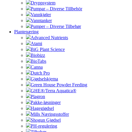
Dryppsystem
Pumpar – Diverse Tillbehör
Vannkjøler
Vanntanker
Pumper – Diverse Tilbehør
Plantenæring
Advanced Nutrients
Atami
BiG Plant Science
Biobizz
BioTabs
Canna
Dutch Pro
Gjødselskjema
Green House Powder Feeding
GHE®/Terra Aquatica®
Plagron
Pakke-løsninger
Hagegjødsel
Mills Næringsstoffer
Shogun Gjødsel
PH-regulering
Tilbehør