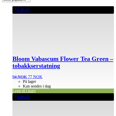
TILBUD
Bloom Vabascum Flower Tea Green –
tobakkserstatning
Opprinnelig
Nåværende
94
NOK
77
NOK
pris
pris
På lager
var:
er:
Kan sendes i dag
94 NOK.
77 NOK.
Legg til i kurv
TILBUD