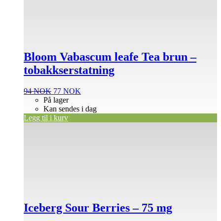
Bloom Vabascum leafe Tea brun –
tobakkserstatning
Opprinnelig
Nåværende
94
NOK
77
NOK
pris
pris
På lager
var:
er:
Kan sendes i dag
94 NOK.
77 NOK.
Legg til i kurv
Iceberg Sour Berries – 75 mg