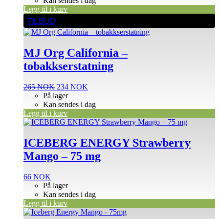
Kan sendes i dag
265 NOK.
234 NOK.
Legg til i kurv
TILBUD
MJ Org California –
tobakkserstatning
Opprinnelig
Nåværende
265
NOK
234
NOK
pris
pris
På lager
var:
er:
Kan sendes i dag
265 NOK.
234 NOK.
Legg til i kurv
ICEBERG ENERGY Strawberry
Mango – 75 mg
66
NOK
På lager
Kan sendes i dag
Legg til i kurv