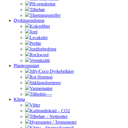
PH-regulering
Tilbehør
Tilsetningsstoffer
Dyrkingssubstrat
Kokosfiber
Jord
Lecakuler
Perlite
Jordforbedring
Rockwool
Vermikulitt
Planteoppstart
Jiffy/Coco Dyrkebrikker
Rot Hormon
Stiklingsformerer
Varmematter
Tillbehör—-
Klima
Vifter
Karbondioksid – CO2
Tilbehør – Nettpotter
Hygrometer / Termometer
Klima – Styring/kontroll