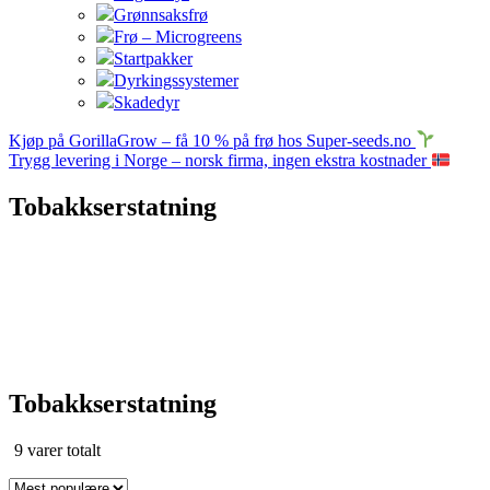
Grønnsaksfrø
Frø – Microgreens
Startpakker
Dyrkingssystemer
Skadedyr
Kjøp på GorillaGrow – få 10 % på frø hos Super-seeds.no
Trygg levering i Norge – norsk firma, ingen ekstra kostnader
Tobakkserstatning
Tobakkserstatning
Sortert
9 varer totalt
etter
propularitet