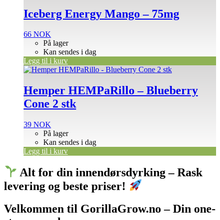
Iceberg Energy Mango – 75mg
66
NOK
På lager
Kan sendes i dag
Legg til i kurv
Hemper HEMPaRillo – Blueberry
Cone 2 stk
39
NOK
På lager
Kan sendes i dag
Legg til i kurv
Alt for din innendørsdyrking – Rask
levering og beste priser!
Velkommen til GorillaGrow.no – Din one-