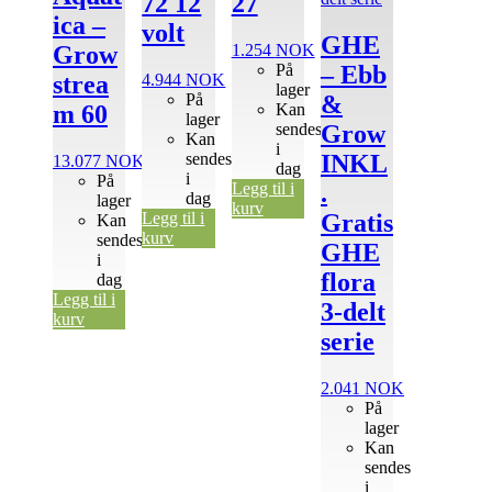
72 12
27
ica –
volt
GHE
1.254
NOK
Grow
På
– Ebb
4.944
NOK
strea
lager
På
&
Kan
m 60
lager
sendes
Grow
Kan
i
sendes
INKL
13.077
NOK
dag
i
På
Legg til i
.
dag
lager
kurv
Legg til i
Gratis
Kan
kurv
sendes
GHE
i
flora
dag
Legg til i
3-delt
kurv
serie
2.041
NOK
På
lager
Kan
sendes
i