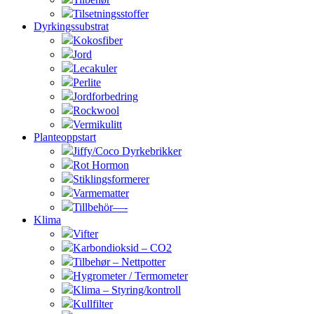
Tilsetningsstoffer
Dyrkingssubstrat
Kokosfiber
Jord
Lecakuler
Perlite
Jordforbedring
Rockwool
Vermikulitt
Planteoppstart
Jiffy/Coco Dyrkebrikker
Rot Hormon
Stiklingsformerer
Varmematter
Tillbehör—-
Klima
Vifter
Karbondioksid – CO2
Tilbehør – Nettpotter
Hygrometer / Termometer
Klima – Styring/kontroll
Kullfilter