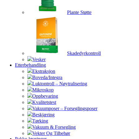
Plante Støtte
Skadedyrkontroll
Vesker
Etterbehandling
Ekstraksjon
Boveda/Integra
Luktontroll – Nøytralisering
Mikroskop
Oppbevaring
Kvalitetstest
Vakuumposer – Forseglingsposer
Beskjæring
Tørking
Vakuum & Forsegling
Vekter Og Tilbehør
Pakke-løsninger