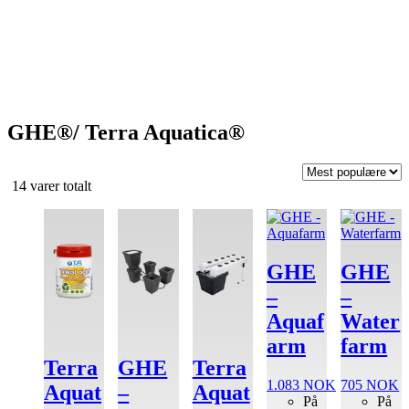
GHE®/ Terra Aquatica®
Sortert
14 varer totalt
etter
Dette
propularitet
produktet
har
flere
GHE
GHE
varianter.
–
–
Alternativene
kan
Aquaf
Water
velges
arm
farm
på
Terra
GHE
Terra
produktsiden
1.083
NOK
705
NOK
Aquat
–
Aquat
På
På