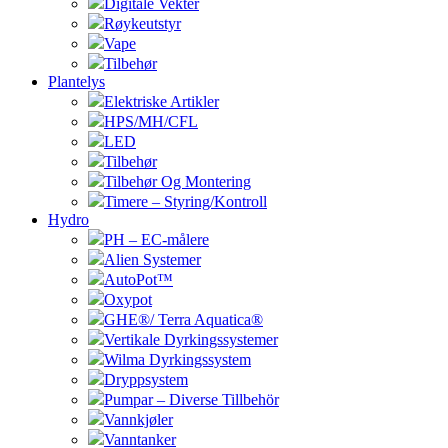
Digitale Vekter
Røykeutstyr
Vape
Tilbehør
Plantelys
Elektriske Artikler
HPS/MH/CFL
LED
Tilbehør
Tilbehør Og Montering
Timere – Styring/Kontroll
Hydro
PH – EC-målere
Alien Systemer
AutoPot™
Oxypot
GHE®/ Terra Aquatica®
Vertikale Dyrkingssystemer
Wilma Dyrkingssystem
Dryppsystem
Pumpar – Diverse Tillbehör
Vannkjøler
Vanntanker