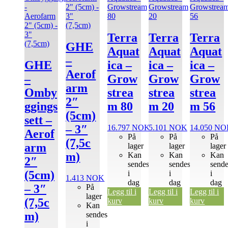
har
har
flere
flere
varianter.
varianter.
Alternativene
Alternativene
Terra
Terra
Terra
kan
kan
GHE
Aquat
Aquat
Aquat
velges
velges
–
på
på
GHE
ica –
ica –
ica –
produktsiden
produktsiden
Aerof
–
Grow
Grow
Grow
arm
Omby
strea
strea
strea
2″
ggings
m 80
m 20
m 56
(5cm)
sett –
– 3″
16.797
NOK
5.101
NOK
14.050
NO
Aerof
På
På
På
(7,5c
arm
lager
lager
lager
m)
Kan
Kan
Kan
2″
sendes
sendes
send
(5cm)
i
i
i
1.413
NOK
dag
dag
dag
– 3″
På
Legg til i
Legg til i
Legg til i
lager
(7,5c
kurv
kurv
kurv
Kan
m)
sendes
i