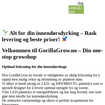
dag
Legg til i
kurv
Alt for din innendørsdyrking – Rask
levering og beste priser!
Velkommen til GorillaGrow.no – Din one-
stop growshop
Optimal belysning for din innendørshage
Hos GorillaGrow.no forstår vi viktigheten av riktig belysning for å
oppnå best mulig vekst og blomstring av plantene dine.
Vi tilbyr et bredt utvalg av LED- og HPS/MH/CFL-plantelys som er
spesielt designet for å levere optimal mengde lys og varme.
Våre LED-plantelys er energieffektive og har lang levetid, noe som
gjør dem ideelle for innendørsdyrking.
De reduserer varmeutslipp og sikrer et perfekt lysspektrum for
fotosyntese.