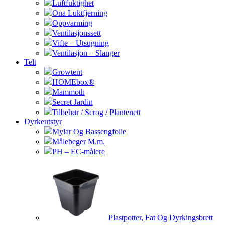
Luftfuktighet
Ona Luktfjerning
Oppvarming
Ventilasjonssett
Vifte – Utsugning
Ventilasjon – Slanger
Telt
Growtent
HOMEbox®
Mammoth
Secret Jardin
Tilbehør / Scrog / Plantenett
Dyrkeutstyr
Mylar Og Bassengfolie
Målebeger M.m.
PH – EC-målere
Plastpotter, Fat Og Dyrkingsbrett