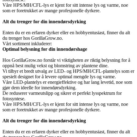
Våre HPS/MH/CFL-lys er kjent for sitt intense lys og varme, noe
som er foretrukket av mange profesjonelle dyrkere.
Alt du trenger for din innendørsdyrking
Enten du er en erfaren dyrker eller en hobbyentusiast, finner du alt
du trenger hos GorillaGrow.no.
Vårt sortiment inkluderer:
Optimal belysning for din innendørshage
Hos GorillaGrow.no forstår vi viktigheten av riktig belysning for å
oppnå best mulig vekst og blomstring av plantene dine.
Vi tilbyr et bredt utvalg av LED- og HPS/MH/CFL-plantelys som er
spesielt designet for å levere optimal mengde lys og varme.
Våre LED-plantelys er energieffektive og har lang levetid, noe som
gjør dem ideelle for innendørsdyrking.
De reduserer varmeutslipp og sikrer et perfekt lysspektrum for
fotosyntese.
Våre HPS/MH/CFL-lys er kjent for sitt intense lys og varme, noe
som er foretrukket av mange profesjonelle dyrkere.
Alt du trenger for din innendørsdyrking
Enten du er en erfaren dyrker eller en hobbyentusiast, finner du alt