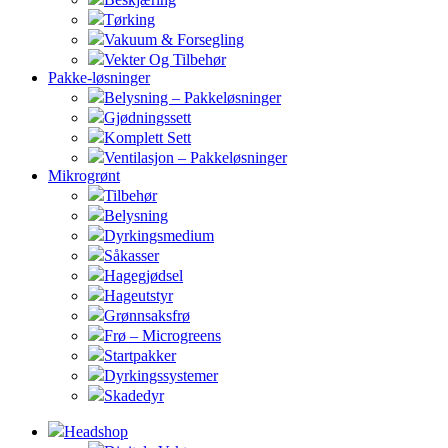
Tørking
Vakuum & Forsegling
Vekter Og Tilbehør
Pakke-løsninger
Belysning – Pakkeløsninger
Gjødningssett
Komplett Sett
Ventilasjon – Pakkeløsninger
Mikrogrønt
Tilbehør
Belysning
Dyrkingsmedium
Såkasser
Hagegjødsel
Hageutstyr
Grønnsaksfrø
Frø – Microgreens
Startpakker
Dyrkingssystemer
Skadedyr
Headshop