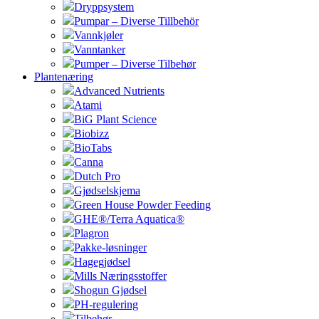
Dryppsystem
Pumpar – Diverse Tillbehör
Vannkjøler
Vanntanker
Pumper – Diverse Tilbehør
Plantenæring
Advanced Nutrients
Atami
BiG Plant Science
Biobizz
BioTabs
Canna
Dutch Pro
Gjødselskjema
Green House Powder Feeding
GHE®/Terra Aquatica®
Plagron
Pakke-løsninger
Hagegjødsel
Mills Næringsstoffer
Shogun Gjødsel
PH-regulering
Tilbehør