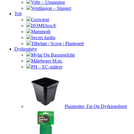
Vifte – Utsugning
Ventilasjon – Slanger
Telt
Growtent
HOMEbox®
Mammoth
Secret Jardin
Tilbehør / Scrog / Plantenett
Dyrkeutstyr
Mylar Og Bassengfolie
Målebeger M.m.
PH – EC-målere
Plastpotter, Fat Og Dyrkingsbrett