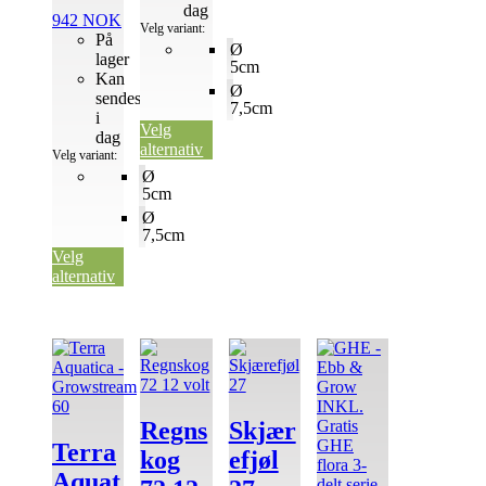
dag
942
NOK
Velg variant:
På
Ø
lager
5cm
Kan
Ø
sendes
7,5cm
i
Velg
dag
alternativ
Velg variant:
Ø
5cm
Ø
7,5cm
Velg
alternativ
Regns
Skjær
Terra
kog
efjøl
Aquat