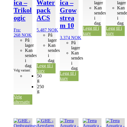
ica –
Water
ica –
lager
lager
Kan
Kan
Trikol
pack
Grow
sendes
send
ogic
ACS
strea
i
i
dag
dag
m 10
Legg til i
Legg til i
Fra:
5.487
NOK
kurv
kurv
268
NOK
På
3.374
NOK
På
lager
På
lager
Kan
lager
Kan
sendes
Kan
sendes
i
sendes
i
dag
i
dag
Legg til i
dag
Velg variant:
kurv
Legg til i
50
kurv
g
250
g
Velg
alternativ
Dette
Dette
produktet
produktet