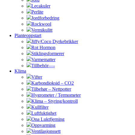
Lecakuler
Perlite
Jordforbedring
Rockwool
Vermikulitt
Planteoppstart
Jiffy/Coco Dyrkebrikker
Rot Hormon
Stiklingsformerer
Varmematter
Tillbehör—-
Klima
Vifter
Karbondioksid – CO2
Tilbehør – Nettpotter
Hygrometer / Termometer
Klima – Styring/kontroll
Kullfilter
Luftfuktighet
Ona Luktfjerning
Oppvarming
Ventilasjonssett