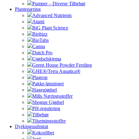
Pumper – Diverse Tilbehør
Plantenæring
Advanced Nutrients
Atami
BiG Plant Science
Biobizz
BioTabs
Canna
Dutch Pro
Gjødselskjema
Green House Powder Feeding
GHE®/Terra Aquatica®
Plagron
Pakke-løsninger
Hagegjødsel
Mills Næringsstoffer
Shogun Gjødsel
PH-regulering
Tilbehør
Tilsetningsstoffer
Dyrkingssubstrat
Kokosfiber
Jord