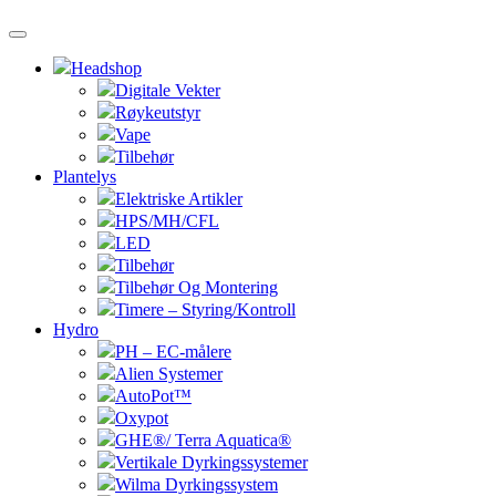
Headshop
Digitale Vekter
Røykeutstyr
Vape
Tilbehør
Plantelys
Elektriske Artikler
HPS/MH/CFL
LED
Tilbehør
Tilbehør Og Montering
Timere – Styring/Kontroll
Hydro
PH – EC-målere
Alien Systemer
AutoPot™
Oxypot
GHE®/ Terra Aquatica®
Vertikale Dyrkingssystemer
Wilma Dyrkingssystem