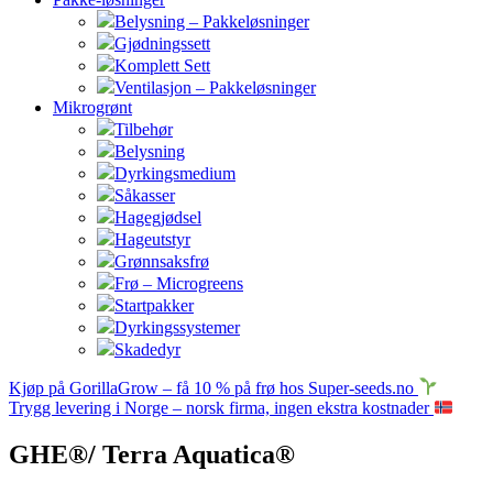
Belysning – Pakkeløsninger
Gjødningssett
Komplett Sett
Ventilasjon – Pakkeløsninger
Mikrogrønt
Tilbehør
Belysning
Dyrkingsmedium
Såkasser
Hagegjødsel
Hageutstyr
Grønnsaksfrø
Frø – Microgreens
Startpakker
Dyrkingssystemer
Skadedyr
Kjøp på GorillaGrow – få 10 % på frø hos Super-seeds.no
Trygg levering i Norge – norsk firma, ingen ekstra kostnader
GHE®/ Terra Aquatica®