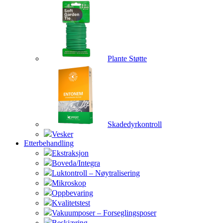
Plante Støtte
Skadedyrkontroll
Vesker
Etterbehandling
Ekstraksjon
Boveda/Integra
Luktontroll – Nøytralisering
Mikroskop
Oppbevaring
Kvalitetstest
Vakuumposer – Forseglingsposer
Beskjæring