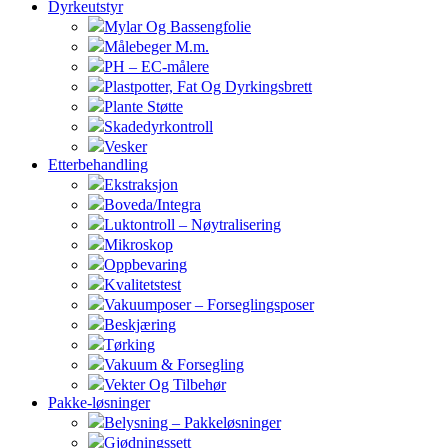
Dyrkeutstyr
Mylar Og Bassengfolie
Målebeger M.m.
PH – EC-målere
Plastpotter, Fat Og Dyrkingsbrett
Plante Støtte
Skadedyrkontroll
Vesker
Etterbehandling
Ekstraksjon
Boveda/Integra
Luktontroll – Nøytralisering
Mikroskop
Oppbevaring
Kvalitetstest
Vakuumposer – Forseglingsposer
Beskjæring
Tørking
Vakuum & Forsegling
Vekter Og Tilbehør
Pakke-løsninger
Belysning – Pakkeløsninger
Gjødningssett