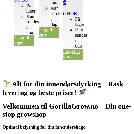
e
0
NOK
lager
På
Kan
lager
sendes
0
NOK
Kan
i
På
sendes
dag
lager
i
Legg til i
Kan
dag
kurv
sendes
Legg til i
i
kurv
dag
Legg til i
kurv
Alt for din innendørsdyrking – Rask
levering og beste priser!
Velkommen til GorillaGrow.no – Din one-
stop growshop
Optimal belysning for din innendørshage