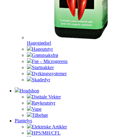
Hagegjødsel
Hageutstyr
Grønnsaksfrø
Frø – Microgreens
Startpakker
Dyrkingssystemer
Skadedyr
Headshop
Digitale Vekter
Røykeutstyr
Vape
Tilbehør
Plantelys
Elektriske Artikler
HPS/MH/CFL