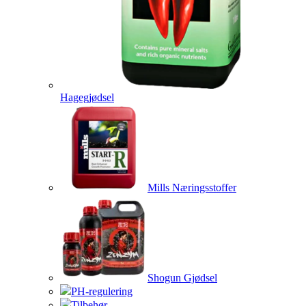
Hagegjødsel
Mills Næringsstoffer
Shogun Gjødsel
PH-regulering
Tilbehør