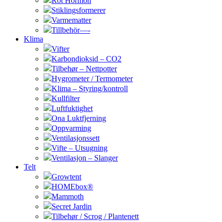
Rot Hormon
Stiklingsformerer
Varmematter
Tillbehör—-
Klima
Vifter
Karbondioksid – CO2
Tilbehør – Nettpotter
Hygrometer / Termometer
Klima – Styring/kontroll
Kullfilter
Luftfuktighet
Ona Luktfjerning
Oppvarming
Ventilasjonssett
Vifte – Utsugning
Ventilasjon – Slanger
Telt
Growtent
HOMEbox®
Mammoth
Secret Jardin
Tilbehør / Scrog / Plantenett