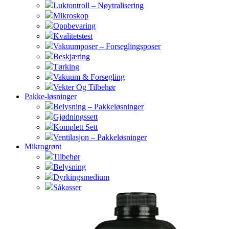
Luktontroll – Nøytralisering
Mikroskop
Oppbevaring
Kvalitetstest
Vakuumposer – Forseglingsposer
Beskjæring
Tørking
Vakuum & Forsegling
Vekter Og Tilbehør
Pakke-løsninger
Belysning – Pakkeløsninger
Gjødningssett
Komplett Sett
Ventilasjon – Pakkeløsninger
Mikrogrønt
Tilbehør
Belysning
Dyrkingsmedium
Såkasser