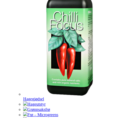
Hagegjødsel
Hageutstyr
Grønnsaksfrø
Frø – Microgreens