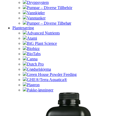
Dryppsystem
Pumpar – Diverse Tillbehör
Vannkjøler
Vanntanker
Pumper – Diverse Tilbehør
Plantenæring
Advanced Nutrients
Atami
BiG Plant Science
Biobizz
BioTabs
Canna
Dutch Pro
Gjødselskjema
Green House Powder Feeding
GHE®/Terra Aquatica®
Plagron
Pakke-løsninger