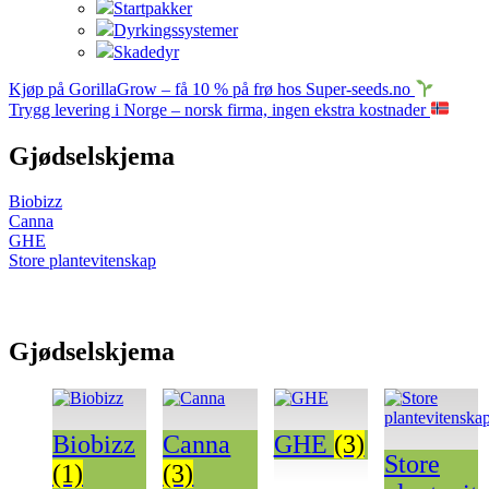
Startpakker
Dyrkingssystemer
Skadedyr
Kjøp på GorillaGrow – få 10 % på frø hos Super-seeds.no
Trygg levering i Norge – norsk firma, ingen ekstra kostnader
Gjødselskjema
Biobizz
Canna
GHE
Store plantevitenskap
Gjødselskjema
Biobizz
Canna
GHE
(3)
Store
(1)
(3)