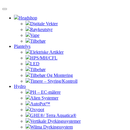
Headshop
Digitale Vekter
Røykeutstyr
Vape
Tilbehør
Plantelys
Elektriske Artikler
HPS/MH/CFL
LED
Tilbehør
Tilbehør Og Montering
Timere – Styring/Kontroll
Hydro
PH – EC-målere
Alien Systemer
AutoPot™
Oxypot
GHE®/ Terra Aquatica®
Vertikale Dyrkingssystemer
Wilma Dyrkingssystem