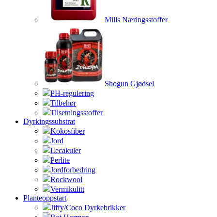
Mills Næringsstoffer
Shogun Gjødsel
PH-regulering
Tilbehør
Tilsetningsstoffer
Dyrkingssubstrat
Kokosfiber
Jord
Lecakuler
Perlite
Jordforbedring
Rockwool
Vermikulitt
Planteoppstart
Jiffy/Coco Dyrkebrikker