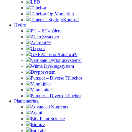
LED
Tilbehør
Tilbehør Og Montering
Timere – Styring/Kontroll
Hydro
PH – EC-målere
Alien Systemer
AutoPot™
Oxypot
GHE®/ Terra Aquatica®
Vertikale Dyrkingssystemer
Wilma Dyrkingssystem
Dryppsystem
Pumpar – Diverse Tillbehör
Vannkjøler
Vanntanker
Pumper – Diverse Tilbehør
Plantenæring
Advanced Nutrients
Atami
BiG Plant Science
Biobizz
BioTabs