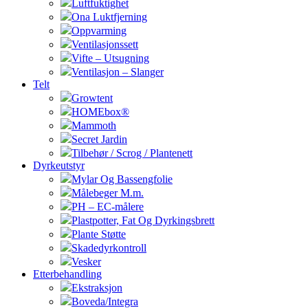
Luftfuktighet
Ona Luktfjerning
Oppvarming
Ventilasjonssett
Vifte – Utsugning
Ventilasjon – Slanger
Telt
Growtent
HOMEbox®
Mammoth
Secret Jardin
Tilbehør / Scrog / Plantenett
Dyrkeutstyr
Mylar Og Bassengfolie
Målebeger M.m.
PH – EC-målere
Plastpotter, Fat Og Dyrkingsbrett
Plante Støtte
Skadedyrkontroll
Vesker
Etterbehandling
Ekstraksjon
Boveda/Integra