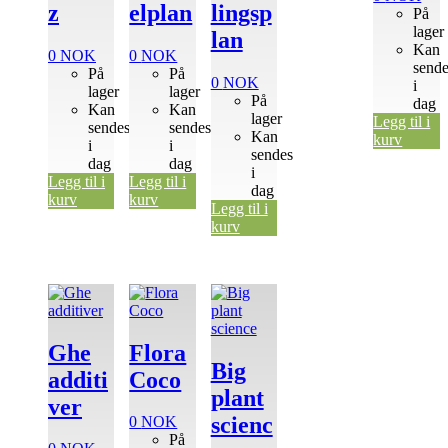
z
elplan
lingsp
På
lager
lan
Kan
0
NOK
0
NOK
send
På
På
0
NOK
i
lager
lager
På
dag
Kan
Kan
lager
Legg til i
sendes
sendes
Kan
kurv
i
i
sendes
dag
dag
i
Legg til i
Legg til i
dag
kurv
kurv
Legg til i
kurv
Ghe
Flora
Big
additi
Coco
plant
ver
scienc
0
NOK
På