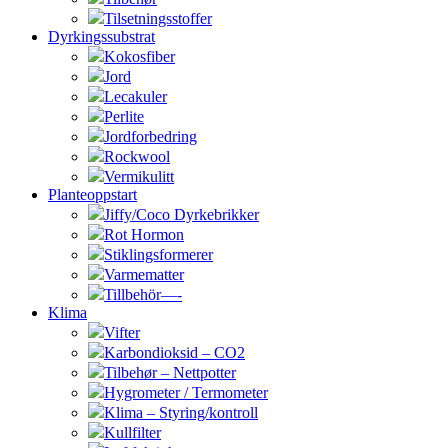
Tilsetningsstoffer
Dyrkingssubstrat
Kokosfiber
Jord
Lecakuler
Perlite
Jordforbedring
Rockwool
Vermikulitt
Planteoppstart
Jiffy/Coco Dyrkebrikker
Rot Hormon
Stiklingsformerer
Varmematter
Tillbehör—-
Klima
Vifter
Karbondioksid – CO2
Tilbehør – Nettpotter
Hygrometer / Termometer
Klima – Styring/kontroll
Kullfilter