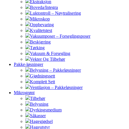
Ekstraksjon
Boveda/Integra
Luktontroll – Nøytralisering
Mikroskop
Oppbevaring
Kvalitetstest
Vakuumposer – Forseglingsposer
Beskjæring
Tørking
Vakuum & Forsegling
Vekter Og Tilbehør
Pakke-løsninger
Belysning – Pakkeløsninger
Gjødningssett
Komplett Sett
Ventilasjon – Pakkeløsninger
Mikrogrønt
Tilbehør
Belysning
Dyrkingsmedium
Såkasser
Hagegjødsel
Hageutstyr