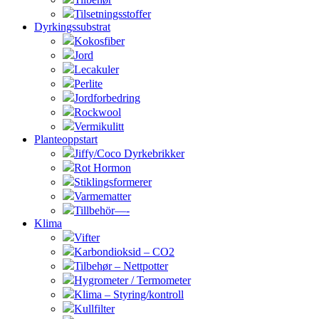
Tilsetningsstoffer
Dyrkingssubstrat
Kokosfiber
Jord
Lecakuler
Perlite
Jordforbedring
Rockwool
Vermikulitt
Planteoppstart
Jiffy/Coco Dyrkebrikker
Rot Hormon
Stiklingsformerer
Varmematter
Tillbehör—-
Klima
Vifter
Karbondioksid – CO2
Tilbehør – Nettpotter
Hygrometer / Termometer
Klima – Styring/kontroll
Kullfilter