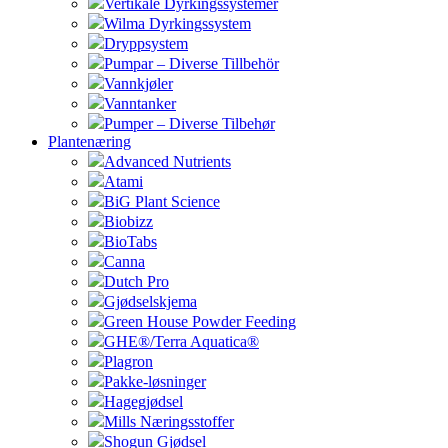
Vertikale Dyrkingssystemer
Wilma Dyrkingssystem
Dryppsystem
Pumpar – Diverse Tillbehör
Vannkjøler
Vanntanker
Pumper – Diverse Tilbehør
Plantenæring
Advanced Nutrients
Atami
BiG Plant Science
Biobizz
BioTabs
Canna
Dutch Pro
Gjødselskjema
Green House Powder Feeding
GHE®/Terra Aquatica®
Plagron
Pakke-løsninger
Hagegjødsel
Mills Næringsstoffer
Shogun Gjødsel