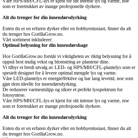
Våre HPS/MH/CFL-lys er kjent for sitt intense lys og varme, noe
som er foretrukket av mange profesjonelle dyrkere.
Alt du trenger for din innendørsdyrking
Enten du er en erfaren dyrker eller en hobbyentusiast, finner du alt
du trenger hos GorillaGrow.no.
Vårt sortiment inkluderer:
Optimal belysning for din innendørshage
Hos GorillaGrow.no forstår vi viktigheten av riktig belysning for å
oppnå best mulig vekst og blomstring av plantene dine.
Vi tilbyr et bredt utvalg av LED- og HPS/MH/CFL-plantelys som er
spesielt designet for å levere optimal mengde lys og varme.
Våre LED-plantelys er energieffektive og har lang levetid, noe som
gjør dem ideelle for innendørsdyrking.
De reduserer varmeutslipp og sikrer et perfekt lysspektrum for
fotosyntese.
Våre HPS/MH/CFL-lys er kjent for sitt intense lys og varme, noe
som er foretrukket av mange profesjonelle dyrkere.
Alt du trenger for din innendørsdyrking
Enten du er en erfaren dyrker eller en hobbyentusiast, finner du alt
du trenger hos GorillaGrow.no.