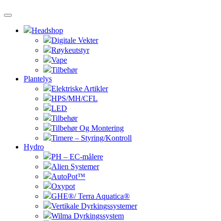
Headshop
Digitale Vekter
Røykeutstyr
Vape
Tilbehør
Plantelys
Elektriske Artikler
HPS/MH/CFL
LED
Tilbehør
Tilbehør Og Montering
Timere – Styring/Kontroll
Hydro
PH – EC-målere
Alien Systemer
AutoPot™
Oxypot
GHE®/ Terra Aquatica®
Vertikale Dyrkingssystemer
Wilma Dyrkingssystem