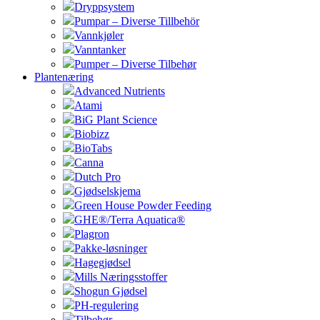
Dryppsystem
Pumpar – Diverse Tillbehör
Vannkjøler
Vanntanker
Pumper – Diverse Tilbehør
Plantenæring
Advanced Nutrients
Atami
BiG Plant Science
Biobizz
BioTabs
Canna
Dutch Pro
Gjødselskjema
Green House Powder Feeding
GHE®/Terra Aquatica®
Plagron
Pakke-løsninger
Hagegjødsel
Mills Næringsstoffer
Shogun Gjødsel
PH-regulering
Tilbehør