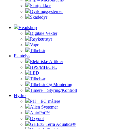
Startpakker
Dyrkingssystemer
Skadedyr
Headshop
Digitale Vekter
Røykeutstyr
Vape
Tilbehør
Plantelys
Elektriske Artikler
HPS/MH/CFL
LED
Tilbehør
Tilbehør Og Montering
Timere – Styring/Kontroll
Hydro
PH – EC-målere
Alien Systemer
AutoPot™
Oxypot
GHE®/ Terra Aquatica®