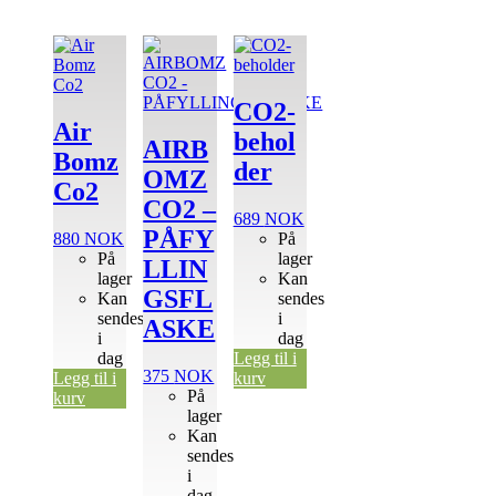
CO2-
Air
behol
AIRB
Bomz
der
OMZ
Co2
CO2 –
689
NOK
PÅFY
880
NOK
På
På
lager
LLIN
lager
Kan
GSFL
Kan
sendes
sendes
i
ASKE
i
dag
dag
Legg til i
375
NOK
Legg til i
kurv
På
kurv
lager
Kan
sendes
i
dag