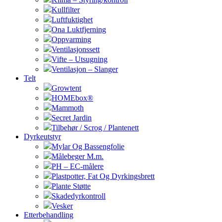
Kullfilter
Luftfuktighet
Ona Luktfjerning
Oppvarming
Ventilasjonssett
Vifte – Utsugning
Ventilasjon – Slanger
Telt
Growtent
HOMEbox®
Mammoth
Secret Jardin
Tilbehør / Scrog / Plantenett
Dyrkeutstyr
Mylar Og Bassengfolie
Målebeger M.m.
PH – EC-målere
Plastpotter, Fat Og Dyrkingsbrett
Plante Støtte
Skadedyrkontroll
Vesker
Etterbehandling