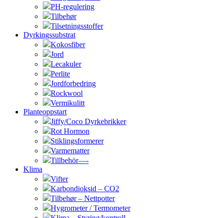
PH-regulering
Tilbehør
Tilsetningsstoffer
Dyrkingssubstrat
Kokosfiber
Jord
Lecakuler
Perlite
Jordforbedring
Rockwool
Vermikulitt
Planteoppstart
Jiffy/Coco Dyrkebrikker
Rot Hormon
Stiklingsformerer
Varmematter
Tillbehör—-
Klima
Vifter
Karbondioksid – CO2
Tilbehør – Nettpotter
Hygrometer / Termometer
Klima – Styring/kontroll