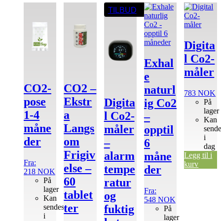
Dette
Dette
propularitet
TILBUD
produktet
produktet
har
har
flere
flere
varianter.
varianter.
Digita
Alternativene
Alternativene
l Co2-
kan
kan
Exhal
velges
velges
måler
e
på
på
CO2-
CO2 –
produktsiden
produktsiden
naturl
783
NOK
pose
Ekstr
Digita
ig Co2
På
lager
1-4
a
l Co2-
–
Kan
måne
Langs
måler
opptil
send
i
der
om
–
6
dag
Frigiv
alarm
måne
Legg til i
Fra:
kurv
else –
tempe
der
218
NOK
60
På
ratur
lager
Fra:
tablet
og
Kan
548
NOK
ter
sendes
fuktig
På
i
lager