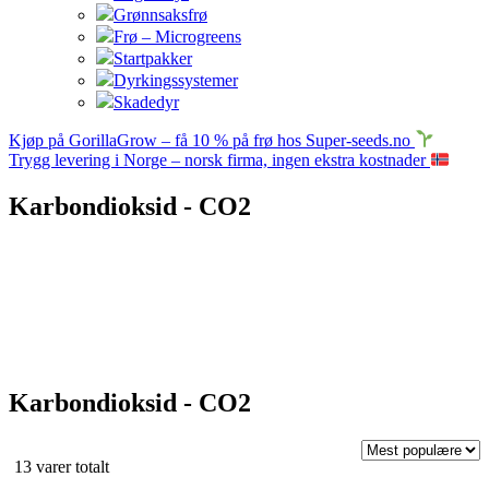
Grønnsaksfrø
Frø – Microgreens
Startpakker
Dyrkingssystemer
Skadedyr
Kjøp på GorillaGrow – få 10 % på frø hos Super-seeds.no
Trygg levering i Norge – norsk firma, ingen ekstra kostnader
Karbondioksid - CO2
Karbondioksid - CO2
Sortert
13 varer totalt
etter