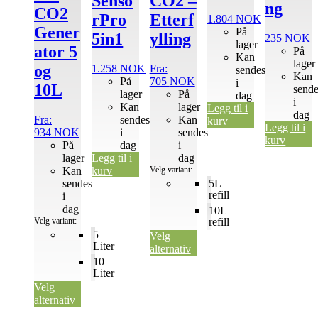
Senso
CO2 –
ng
CO2
rPro
Etterf
1.804
NOK
Gener
På
5in1
ylling
235
NOK
lager
ator 5
På
Kan
lager
og
1.258
NOK
Fra:
sendes
Kan
På
705
NOK
i
10L
send
lager
På
dag
i
Kan
lager
Legg til i
dag
Fra:
sendes
Kan
kurv
Legg til i
934
NOK
i
sendes
kurv
På
dag
i
lager
Legg til i
dag
Kan
kurv
Velg variant:
sendes
5L
refill
i
dag
10L
Velg variant:
refill
5
Velg
Liter
alternativ
10
Liter
Velg
alternativ