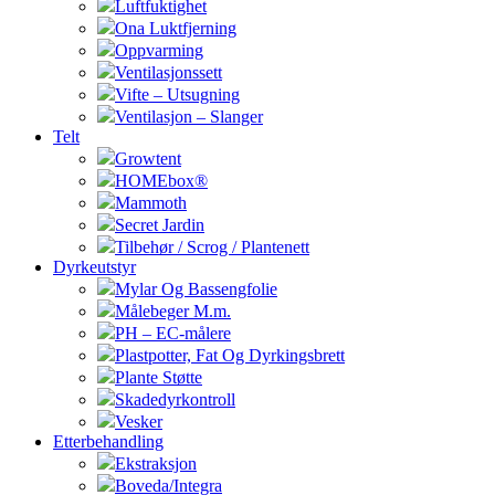
Luftfuktighet
Ona Luktfjerning
Oppvarming
Ventilasjonssett
Vifte – Utsugning
Ventilasjon – Slanger
Telt
Growtent
HOMEbox®
Mammoth
Secret Jardin
Tilbehør / Scrog / Plantenett
Dyrkeutstyr
Mylar Og Bassengfolie
Målebeger M.m.
PH – EC-målere
Plastpotter, Fat Og Dyrkingsbrett
Plante Støtte
Skadedyrkontroll
Vesker
Etterbehandling
Ekstraksjon
Boveda/Integra