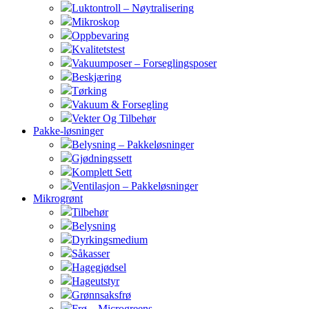
Luktontroll – Nøytralisering
Mikroskop
Oppbevaring
Kvalitetstest
Vakuumposer – Forseglingsposer
Beskjæring
Tørking
Vakuum & Forsegling
Vekter Og Tilbehør
Pakke-løsninger
Belysning – Pakkeløsninger
Gjødningssett
Komplett Sett
Ventilasjon – Pakkeløsninger
Mikrogrønt
Tilbehør
Belysning
Dyrkingsmedium
Såkasser
Hagegjødsel
Hageutstyr
Grønnsaksfrø
Frø – Microgreens