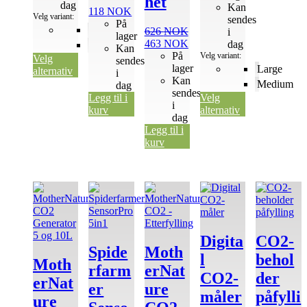
het
dag
Kan
118
NOK
Velg variant:
sendes
På
Large
626
NOK
i
lager
Opprinnelig
Nåværende
463
NOK
dag
Medium
Kan
pris
pris
På
Velg variant:
Velg
sendes
var:
er:
lager
Large
alternativ
i
626 NOK.
463 NOK.
Kan
Medium
dag
sendes
Legg til i
Velg
i
kurv
alternativ
dag
Legg til i
kurv
Dette
Dette
produktet
produktet
har
har
flere
flere
varianter.
varianter.
Digita
CO2-
Alternativene
Alternativene
Spide
Moth
l
behol
kan
kan
Moth
rfarm
erNat
velges
velges
CO2-
der
erNat
på
på
er
ure
måler
påfylli
produktsiden
produktsiden
ure