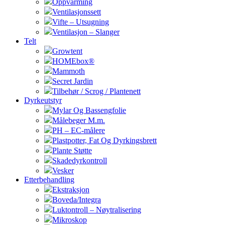
Oppvarming
Ventilasjonssett
Vifte – Utsugning
Ventilasjon – Slanger
Telt
Growtent
HOMEbox®
Mammoth
Secret Jardin
Tilbehør / Scrog / Plantenett
Dyrkeutstyr
Mylar Og Bassengfolie
Målebeger M.m.
PH – EC-målere
Plastpotter, Fat Og Dyrkingsbrett
Plante Støtte
Skadedyrkontroll
Vesker
Etterbehandling
Ekstraksjon
Boveda/Integra
Luktontroll – Nøytralisering
Mikroskop