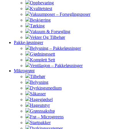
Oppbevaring
Kvalitetstest
Vakuumposer – Forseglingsposer
Beskjæring
Tørking
Vakuum & Forsegling
Vekter Og Tilbehør
Pakke-løsninger
Belysning – Pakkeløsninger
Gjødningssett
Komplett Sett
Ventilasjon – Pakkeløsninger
Mikrogrønt
Tilbehør
Belysning
Dyrkingsmedium
Såkasser
Hagegjødsel
Hageutstyr
Grønnsaksfrø
Frø – Microgreens
Startpakker
Dyrkingssystemer