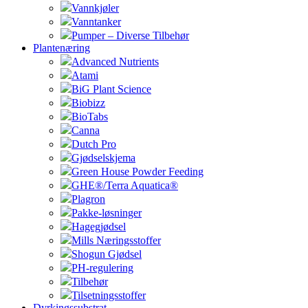
Vannkjøler
Vanntanker
Pumper – Diverse Tilbehør
Plantenæring
Advanced Nutrients
Atami
BiG Plant Science
Biobizz
BioTabs
Canna
Dutch Pro
Gjødselskjema
Green House Powder Feeding
GHE®/Terra Aquatica®
Plagron
Pakke-løsninger
Hagegjødsel
Mills Næringsstoffer
Shogun Gjødsel
PH-regulering
Tilbehør
Tilsetningsstoffer
Dyrkingssubstrat