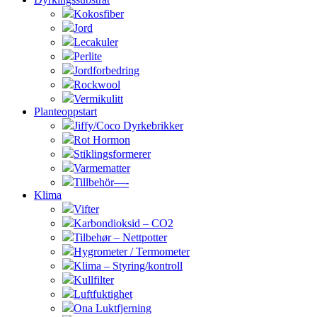
Kokosfiber
Jord
Lecakuler
Perlite
Jordforbedring
Rockwool
Vermikulitt
Planteoppstart
Jiffy/Coco Dyrkebrikker
Rot Hormon
Stiklingsformerer
Varmematter
Tillbehör—-
Klima
Vifter
Karbondioksid – CO2
Tilbehør – Nettpotter
Hygrometer / Termometer
Klima – Styring/kontroll
Kullfilter
Luftfuktighet
Ona Luktfjerning