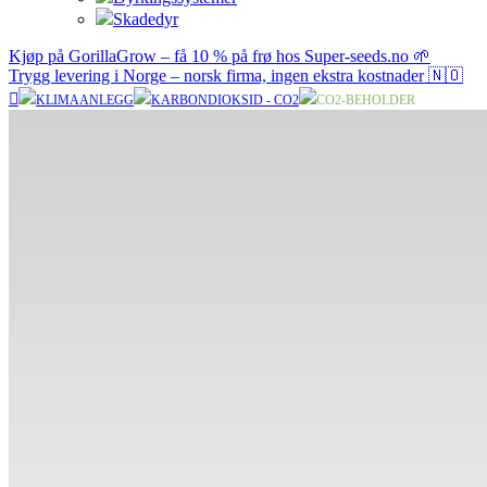
Skadedyr
Kjøp på GorillaGrow – få 10 % på frø hos Super-seeds.no 🌱
Trygg levering i Norge – norsk firma, ingen ekstra kostnader 🇳🇴
KLIMAANLEGG
KARBONDIOKSID - CO2
CO2-BEHOLDER