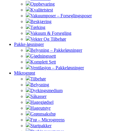
Oppbevaring
Kvalitetstest
Vakuumposer – Forseglingsposer
Beskjæring
Tørking
Vakuum & Forsegling
Vekter Og Tilbehør
Pakke-løsninger
Belysning – Pakkeløsninger
Gjødningssett
Komplett Sett
Ventilasjon – Pakkeløsninger
Mikrogrønt
Tilbehør
Belysning
Dyrkingsmedium
Såkasser
Hagegjødsel
Hageutstyr
Grønnsaksfrø
Frø – Microgreens
Startpakker