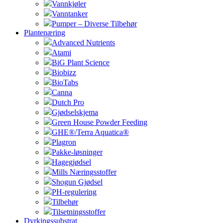
Vannkjøler
Vanntanker
Pumper – Diverse Tilbehør
Plantenæring
Advanced Nutrients
Atami
BiG Plant Science
Biobizz
BioTabs
Canna
Dutch Pro
Gjødselskjema
Green House Powder Feeding
GHE®/Terra Aquatica®
Plagron
Pakke-løsninger
Hagegjødsel
Mills Næringsstoffer
Shogun Gjødsel
PH-regulering
Tilbehør
Tilsetningsstoffer
Dyrkingssubstrat