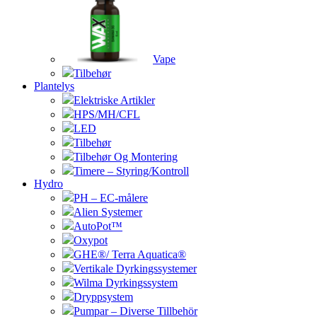
Vape
Tilbehør
Plantelys
Elektriske Artikler
HPS/MH/CFL
LED
Tilbehør
Tilbehør Og Montering
Timere – Styring/Kontroll
Hydro
PH – EC-målere
Alien Systemer
AutoPot™
Oxypot
GHE®/ Terra Aquatica®
Vertikale Dyrkingssystemer
Wilma Dyrkingssystem
Dryppsystem
Pumpar – Diverse Tillbehör