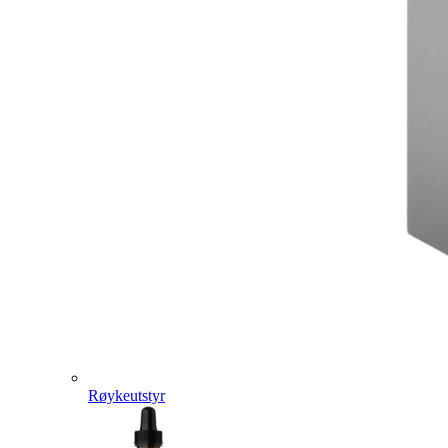
Røykeutstyr