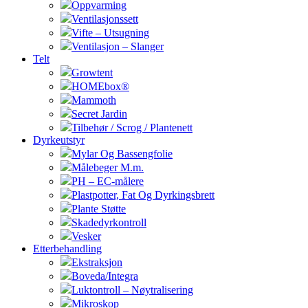
Oppvarming
Ventilasjonssett
Vifte – Utsugning
Ventilasjon – Slanger
Telt
Growtent
HOMEbox®
Mammoth
Secret Jardin
Tilbehør / Scrog / Plantenett
Dyrkeutstyr
Mylar Og Bassengfolie
Målebeger M.m.
PH – EC-målere
Plastpotter, Fat Og Dyrkingsbrett
Plante Støtte
Skadedyrkontroll
Vesker
Etterbehandling
Ekstraksjon
Boveda/Integra
Luktontroll – Nøytralisering
Mikroskop