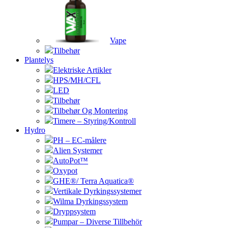
Vape
Tilbehør
Plantelys
Elektriske Artikler
HPS/MH/CFL
LED
Tilbehør
Tilbehør Og Montering
Timere – Styring/Kontroll
Hydro
PH – EC-målere
Alien Systemer
AutoPot™
Oxypot
GHE®/ Terra Aquatica®
Vertikale Dyrkingssystemer
Wilma Dyrkingssystem
Dryppsystem
Pumpar – Diverse Tillbehör