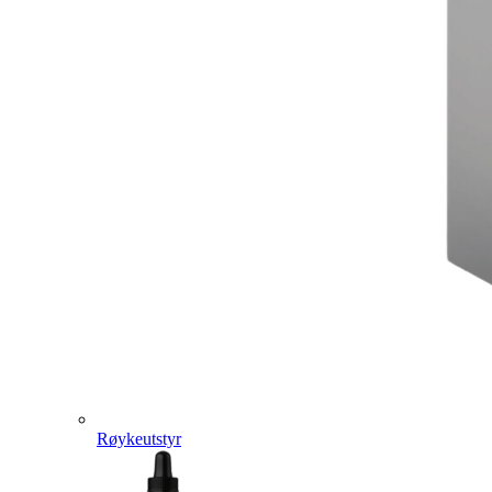
Røykeutstyr