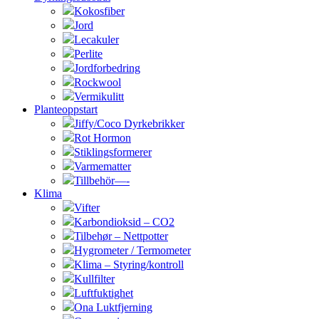
Kokosfiber
Jord
Lecakuler
Perlite
Jordforbedring
Rockwool
Vermikulitt
Planteoppstart
Jiffy/Coco Dyrkebrikker
Rot Hormon
Stiklingsformerer
Varmematter
Tillbehör—-
Klima
Vifter
Karbondioksid – CO2
Tilbehør – Nettpotter
Hygrometer / Termometer
Klima – Styring/kontroll
Kullfilter
Luftfuktighet
Ona Luktfjerning