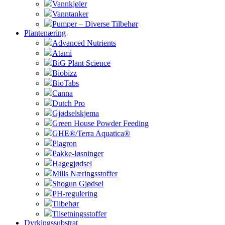
Vannkjøler
Vanntanker
Pumper – Diverse Tilbehør
Plantenæring
Advanced Nutrients
Atami
BiG Plant Science
Biobizz
BioTabs
Canna
Dutch Pro
Gjødselskjema
Green House Powder Feeding
GHE®/Terra Aquatica®
Plagron
Pakke-løsninger
Hagegjødsel
Mills Næringsstoffer
Shogun Gjødsel
PH-regulering
Tilbehør
Tilsetningsstoffer
Dyrkingssubstrat