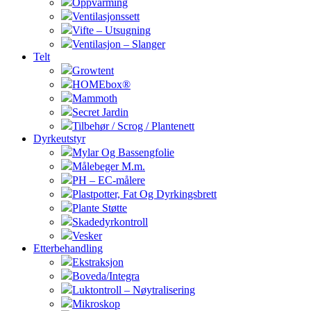
Oppvarming
Ventilasjonssett
Vifte – Utsugning
Ventilasjon – Slanger
Telt
Growtent
HOMEbox®
Mammoth
Secret Jardin
Tilbehør / Scrog / Plantenett
Dyrkeutstyr
Mylar Og Bassengfolie
Målebeger M.m.
PH – EC-målere
Plastpotter, Fat Og Dyrkingsbrett
Plante Støtte
Skadedyrkontroll
Vesker
Etterbehandling
Ekstraksjon
Boveda/Integra
Luktontroll – Nøytralisering
Mikroskop