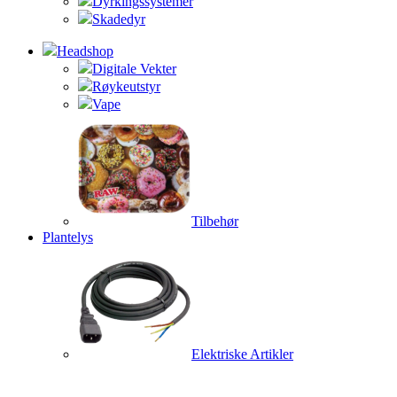
Dyrkingssystemer
Skadedyr
Headshop
Digitale Vekter
Røykeutstyr
Vape
Tilbehør
Plantelys
Elektriske Artikler