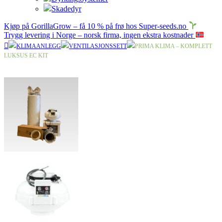
Skadedyr
Kjøp på GorillaGrow – få 10 % på frø hos Super-seeds.no
Trygg levering i Norge – norsk firma, ingen ekstra kostnader
KLIMAANLEGG
VENTILASJONSSETT
PRIMA KLIMA – KOMPLETT
LUKSUS EC KIT