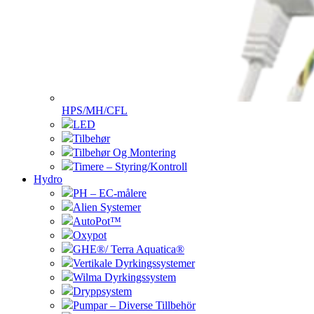
HPS/MH/CFL
LED
Tilbehør
Tilbehør Og Montering
Timere – Styring/Kontroll
Hydro
PH – EC-målere
Alien Systemer
AutoPot™
Oxypot
GHE®/ Terra Aquatica®
Vertikale Dyrkingssystemer
Wilma Dyrkingssystem
Dryppsystem
Pumpar – Diverse Tillbehör