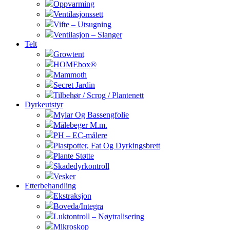
Oppvarming
Ventilasjonssett
Vifte – Utsugning
Ventilasjon – Slanger
Telt
Growtent
HOMEbox®
Mammoth
Secret Jardin
Tilbehør / Scrog / Plantenett
Dyrkeutstyr
Mylar Og Bassengfolie
Målebeger M.m.
PH – EC-målere
Plastpotter, Fat Og Dyrkingsbrett
Plante Støtte
Skadedyrkontroll
Vesker
Etterbehandling
Ekstraksjon
Boveda/Integra
Luktontroll – Nøytralisering
Mikroskop