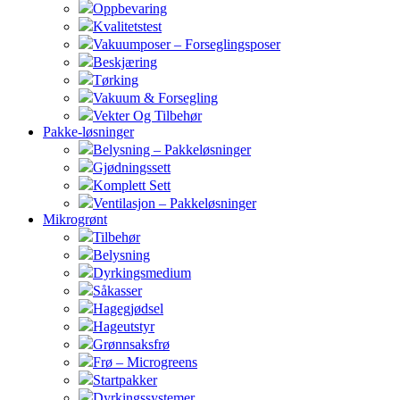
Oppbevaring
Kvalitetstest
Vakuumposer – Forseglingsposer
Beskjæring
Tørking
Vakuum & Forsegling
Vekter Og Tilbehør
Pakke-løsninger
Belysning – Pakkeløsninger
Gjødningssett
Komplett Sett
Ventilasjon – Pakkeløsninger
Mikrogrønt
Tilbehør
Belysning
Dyrkingsmedium
Såkasser
Hagegjødsel
Hageutstyr
Grønnsaksfrø
Frø – Microgreens
Startpakker
Dyrkingssystemer