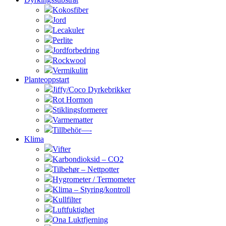
Kokosfiber
Jord
Lecakuler
Perlite
Jordforbedring
Rockwool
Vermikulitt
Planteoppstart
Jiffy/Coco Dyrkebrikker
Rot Hormon
Stiklingsformerer
Varmematter
Tillbehör—-
Klima
Vifter
Karbondioksid – CO2
Tilbehør – Nettpotter
Hygrometer / Termometer
Klima – Styring/kontroll
Kullfilter
Luftfuktighet
Ona Luktfjerning