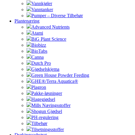
Vannkjøler
Vanntanker
Pumper – Diverse Tilbehør
Plantenæring
Advanced Nutrients
Atami
BiG Plant Science
Biobizz
BioTabs
Canna
Dutch Pro
Gjødselskjema
Green House Powder Feeding
GHE®/Terra Aquatica®
Plagron
Pakke-løsninger
Hagegjødsel
Mills Næringsstoffer
Shogun Gjødsel
PH-regulering
Tilbehør
Tilsetningsstoffer
Dyrkingssubstrat