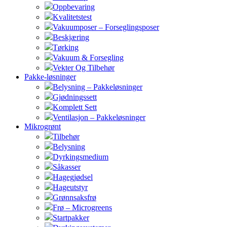
Oppbevaring
Kvalitetstest
Vakuumposer – Forseglingsposer
Beskjæring
Tørking
Vakuum & Forsegling
Vekter Og Tilbehør
Pakke-løsninger
Belysning – Pakkeløsninger
Gjødningssett
Komplett Sett
Ventilasjon – Pakkeløsninger
Mikrogrønt
Tilbehør
Belysning
Dyrkingsmedium
Såkasser
Hagegjødsel
Hageutstyr
Grønnsaksfrø
Frø – Microgreens
Startpakker