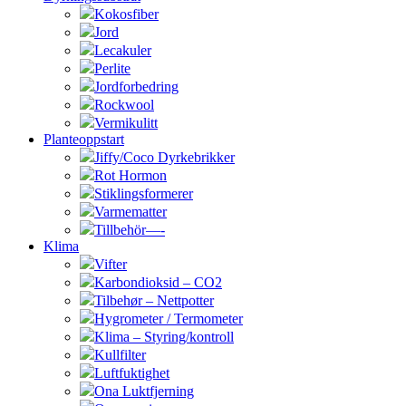
Kokosfiber
Jord
Lecakuler
Perlite
Jordforbedring
Rockwool
Vermikulitt
Planteoppstart
Jiffy/Coco Dyrkebrikker
Rot Hormon
Stiklingsformerer
Varmematter
Tillbehör—-
Klima
Vifter
Karbondioksid – CO2
Tilbehør – Nettpotter
Hygrometer / Termometer
Klima – Styring/kontroll
Kullfilter
Luftfuktighet
Ona Luktfjerning