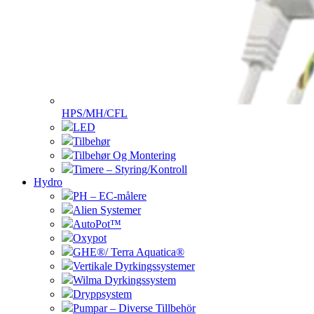
HPS/MH/CFL
LED
Tilbehør
Tilbehør Og Montering
Timere – Styring/Kontroll
Hydro
PH – EC-målere
Alien Systemer
AutoPot™
Oxypot
GHE®/ Terra Aquatica®
Vertikale Dyrkingssystemer
Wilma Dyrkingssystem
Dryppsystem
Pumpar – Diverse Tillbehör