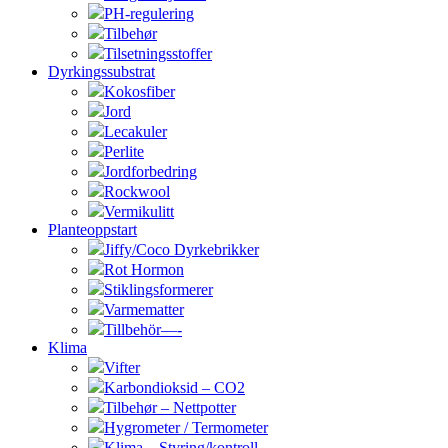
PH-regulering
Tilbehør
Tilsetningsstoffer
Dyrkingssubstrat
Kokosfiber
Jord
Lecakuler
Perlite
Jordforbedring
Rockwool
Vermikulitt
Planteoppstart
Jiffy/Coco Dyrkebrikker
Rot Hormon
Stiklingsformerer
Varmematter
Tillbehör—-
Klima
Vifter
Karbondioksid – CO2
Tilbehør – Nettpotter
Hygrometer / Termometer
Klima – Styring/kontroll