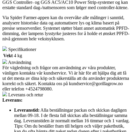
GGS Controller- og GGS AC5/AC10 Power Strip-systemer og kan
erstatte standard dag-/nattsensoren som følger med controller-kitene.
Via Spider Farmer-appen kan du overvåke alle målinger i sanntid,
analysere historiske data og automatisere lys og klima basert på
presise sensorverdier. Systemet støtter blant annet automatisk PPFD-
dimming, der lampens lysstyrke justeres for å holde et ønsket PPFD-
nivå gjennom hele vekstsyklusen.
Specifikationer
Vekt
4 kg
Användning
För vägledning och frågor om användning av våra produkter,
vänligen kontakta vår kundservice. Vi är här för att hjälpa dig att få
ut det mesta av dina köp och säkerställa att du använder produkterna
korrekt och säkert. Kontakta oss på
kundservice@gorillagrow.no
eller telefon +4524798080.
Leverans och retur
Leverans:
Leveranstid:
Alla beställningar packas och skickas dagligen
mellan 09-18. I de flesta fall skickas alla beställningar samma
dag. Leveranstiden är normalt mellan 16 timmar och 1 vardag.
Tips: Om du beställer fram till helgen och väljer paketbutik,
kan du ofta hämta ditt paket redan dagen efter i paketbutiken.