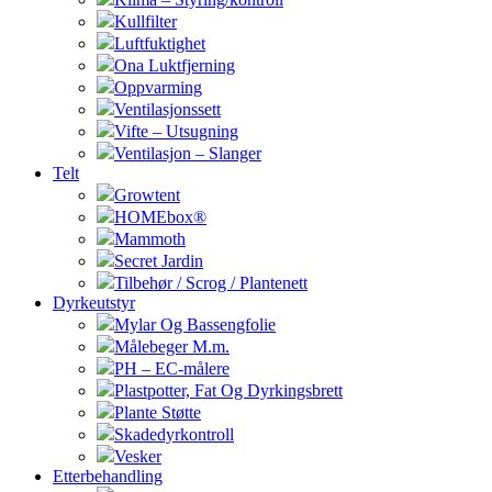
Kullfilter
Luftfuktighet
Ona Luktfjerning
Oppvarming
Ventilasjonssett
Vifte – Utsugning
Ventilasjon – Slanger
Telt
Growtent
HOMEbox®
Mammoth
Secret Jardin
Tilbehør / Scrog / Plantenett
Dyrkeutstyr
Mylar Og Bassengfolie
Målebeger M.m.
PH – EC-målere
Plastpotter, Fat Og Dyrkingsbrett
Plante Støtte
Skadedyrkontroll
Vesker
Etterbehandling