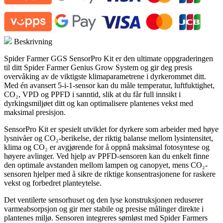
Beskrivning
Spider Farmer GGS SensorPro Kit er den ultimate oppgraderingen
til ditt Spider Farmer Genius Grow System og gir deg presis
overvåking av de viktigste klimaparametrene i dyrkerommet ditt.
Med én avansert 5-i-1-sensor kan du måle temperatur, luftfuktighet,
CO₂, VPD og PPFD i sanntid, slik at du får full innsikt i
dyrkingsmiljøet ditt og kan optimalisere plantenes vekst med
maksimal presisjon.
SensorPro Kit er spesielt utviklet for dyrkere som arbeider med høye
lysnivåer og CO₂-berikelse, der riktig balanse mellom lysintensitet,
klima og CO₂ er avgjørende for å oppnå maksimal fotosyntese og
høyere avlinger. Ved hjelp av PPFD-sensoren kan du enkelt finne
den optimale avstanden mellom lampen og canopyet, mens CO₂-
sensoren hjelper med å sikre de riktige konsentrasjonene for raskere
vekst og forbedret planteytelse.
Det ventilerte sensorhuset og den lyse konstruksjonen reduserer
varmeabsorpsjon og gir mer stabile og presise målinger direkte i
plantenes miljø. Sensoren integreres sømløst med Spider Farmers