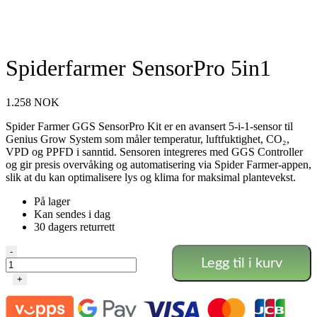
Spiderfarmer SensorPro 5in1
1.258
NOK
Spider Farmer GGS SensorPro Kit er en avansert 5-i-1-sensor til
Genius Grow System som måler temperatur, luftfuktighet, CO₂,
VPD og PPFD i sanntid. Sensoren integreres med GGS Controller
og gir presis overvåking og automatisering via Spider Farmer-appen,
slik at du kan optimalisere lys og klima for maksimal plantevekst.
På lager
Kan sendes i dag
30 dagers returrett
Spiderfarmer
-
Legg til i kurv
SensorPro
5in1
+
antall