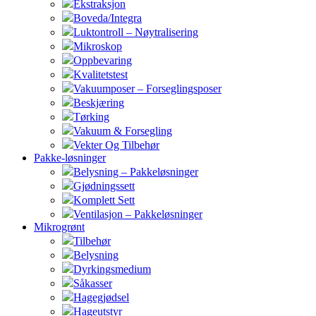
Ekstraksjon
Boveda/Integra
Luktontroll – Nøytralisering
Mikroskop
Oppbevaring
Kvalitetstest
Vakuumposer – Forseglingsposer
Beskjæring
Tørking
Vakuum & Forsegling
Vekter Og Tilbehør
Pakke-løsninger
Belysning – Pakkeløsninger
Gjødningssett
Komplett Sett
Ventilasjon – Pakkeløsninger
Mikrogrønt
Tilbehør
Belysning
Dyrkingsmedium
Såkasser
Hagegjødsel
Hageutstyr