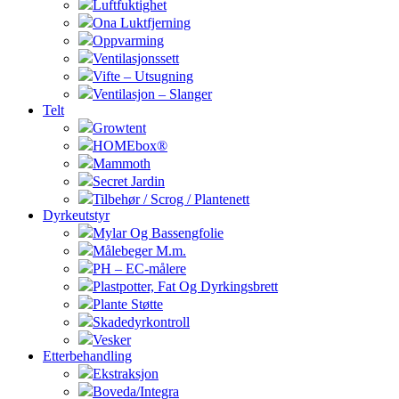
Luftfuktighet
Ona Luktfjerning
Oppvarming
Ventilasjonssett
Vifte – Utsugning
Ventilasjon – Slanger
Telt
Growtent
HOMEbox®
Mammoth
Secret Jardin
Tilbehør / Scrog / Plantenett
Dyrkeutstyr
Mylar Og Bassengfolie
Målebeger M.m.
PH – EC-målere
Plastpotter, Fat Og Dyrkingsbrett
Plante Støtte
Skadedyrkontroll
Vesker
Etterbehandling
Ekstraksjon
Boveda/Integra