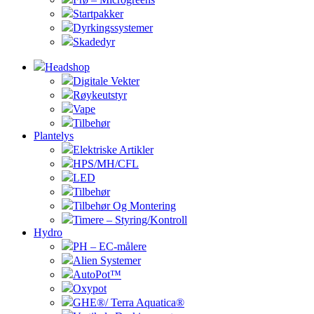
Startpakker
Dyrkingssystemer
Skadedyr
Headshop
Digitale Vekter
Røykeutstyr
Vape
Tilbehør
Plantelys
Elektriske Artikler
HPS/MH/CFL
LED
Tilbehør
Tilbehør Og Montering
Timere – Styring/Kontroll
Hydro
PH – EC-målere
Alien Systemer
AutoPot™
Oxypot
GHE®/ Terra Aquatica®