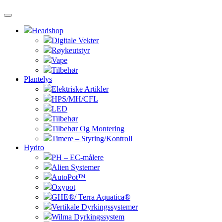
Headshop
Digitale Vekter
Røykeutstyr
Vape
Tilbehør
Plantelys
Elektriske Artikler
HPS/MH/CFL
LED
Tilbehør
Tilbehør Og Montering
Timere – Styring/Kontroll
Hydro
PH – EC-målere
Alien Systemer
AutoPot™
Oxypot
GHE®/ Terra Aquatica®
Vertikale Dyrkingssystemer
Wilma Dyrkingssystem