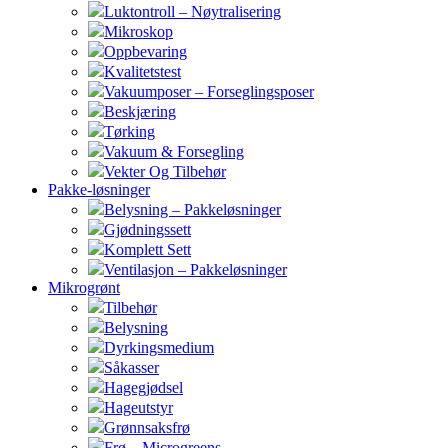
Luktontroll – Nøytralisering
Mikroskop
Oppbevaring
Kvalitetstest
Vakuumposer – Forseglingsposer
Beskjæring
Tørking
Vakuum & Forsegling
Vekter Og Tilbehør
Pakke-løsninger
Belysning – Pakkeløsninger
Gjødningssett
Komplett Sett
Ventilasjon – Pakkeløsninger
Mikrogrønt
Tilbehør
Belysning
Dyrkingsmedium
Såkasser
Hagegjødsel
Hageutstyr
Grønnsaksfrø
Frø – Microgreens