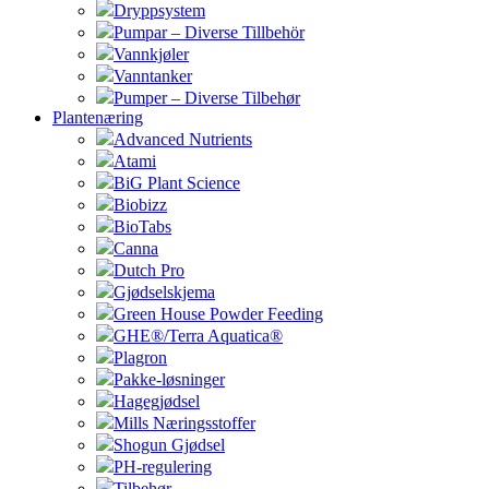
Dryppsystem
Pumpar – Diverse Tillbehör
Vannkjøler
Vanntanker
Pumper – Diverse Tilbehør
Plantenæring
Advanced Nutrients
Atami
BiG Plant Science
Biobizz
BioTabs
Canna
Dutch Pro
Gjødselskjema
Green House Powder Feeding
GHE®/Terra Aquatica®
Plagron
Pakke-løsninger
Hagegjødsel
Mills Næringsstoffer
Shogun Gjødsel
PH-regulering
Tilbehør