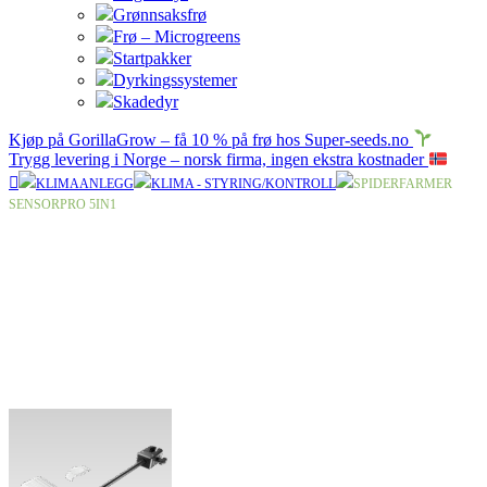
Grønnsaksfrø
Frø – Microgreens
Startpakker
Dyrkingssystemer
Skadedyr
Kjøp på GorillaGrow – få 10 % på frø hos Super-seeds.no
Trygg levering i Norge – norsk firma, ingen ekstra kostnader
KLIMAANLEGG
KLIMA - STYRING/KONTROLL
SPIDERFARMER
SENSORPRO 5IN1