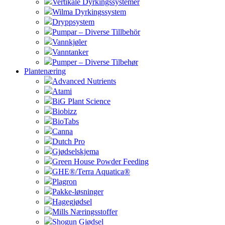
Vertikale Dyrkingssystemer
Wilma Dyrkingssystem
Dryppsystem
Pumpar – Diverse Tillbehör
Vannkjøler
Vanntanker
Pumper – Diverse Tilbehør
Plantenæring
Advanced Nutrients
Atami
BiG Plant Science
Biobizz
BioTabs
Canna
Dutch Pro
Gjødselskjema
Green House Powder Feeding
GHE®/Terra Aquatica®
Plagron
Pakke-løsninger
Hagegjødsel
Mills Næringsstoffer
Shogun Gjødsel