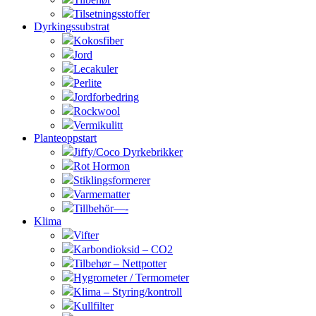
Tilsetningsstoffer
Dyrkingssubstrat
Kokosfiber
Jord
Lecakuler
Perlite
Jordforbedring
Rockwool
Vermikulitt
Planteoppstart
Jiffy/Coco Dyrkebrikker
Rot Hormon
Stiklingsformerer
Varmematter
Tillbehör—-
Klima
Vifter
Karbondioksid – CO2
Tilbehør – Nettpotter
Hygrometer / Termometer
Klima – Styring/kontroll
Kullfilter