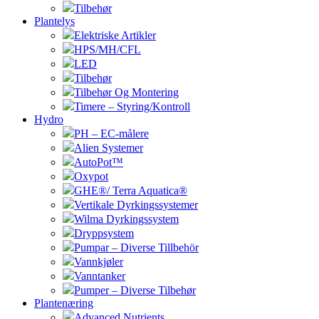
Tilbehør
Plantelys
Elektriske Artikler
HPS/MH/CFL
LED
Tilbehør
Tilbehør Og Montering
Timere – Styring/Kontroll
Hydro
PH – EC-målere
Alien Systemer
AutoPot™
Oxypot
GHE®/ Terra Aquatica®
Vertikale Dyrkingssystemer
Wilma Dyrkingssystem
Dryppsystem
Pumpar – Diverse Tillbehör
Vannkjøler
Vanntanker
Pumper – Diverse Tilbehør
Plantenæring
Advanced Nutrients