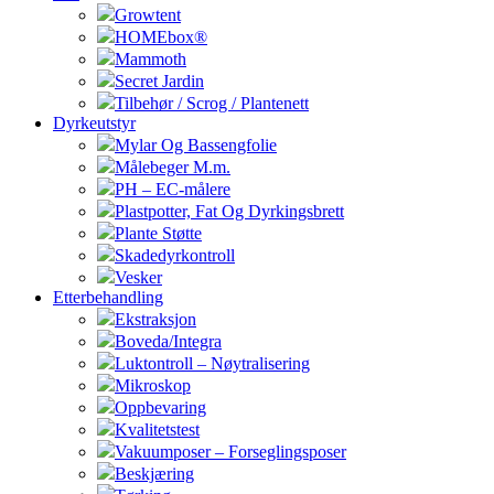
Growtent
HOMEbox®
Mammoth
Secret Jardin
Tilbehør / Scrog / Plantenett
Dyrkeutstyr
Mylar Og Bassengfolie
Målebeger M.m.
PH – EC-målere
Plastpotter, Fat Og Dyrkingsbrett
Plante Støtte
Skadedyrkontroll
Vesker
Etterbehandling
Ekstraksjon
Boveda/Integra
Luktontroll – Nøytralisering
Mikroskop
Oppbevaring
Kvalitetstest
Vakuumposer – Forseglingsposer
Beskjæring