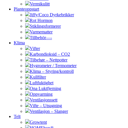
Vermikulitt
Planteoppstart
Jiffy/Coco Dyrkebrikker
Rot Hormon
Stiklingsformerer
Varmematter
Tillbehör—-
Klima
Vifter
Karbondioksid – CO2
Tilbehør – Nettpotter
Hygrometer / Termometer
Klima – Styring/kontroll
Kullfilter
Luftfuktighet
Ona Luktfjerning
Oppvarming
Ventilasjonssett
Vifte – Utsugning
Ventilasjon – Slanger
Telt
Growtent
HOMEbox®