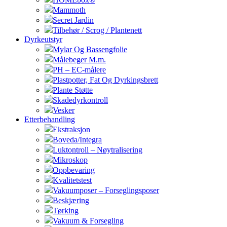
Mammoth
Secret Jardin
Tilbehør / Scrog / Plantenett
Dyrkeutstyr
Mylar Og Bassengfolie
Målebeger M.m.
PH – EC-målere
Plastpotter, Fat Og Dyrkingsbrett
Plante Støtte
Skadedyrkontroll
Vesker
Etterbehandling
Ekstraksjon
Boveda/Integra
Luktontroll – Nøytralisering
Mikroskop
Oppbevaring
Kvalitetstest
Vakuumposer – Forseglingsposer
Beskjæring
Tørking
Vakuum & Forsegling