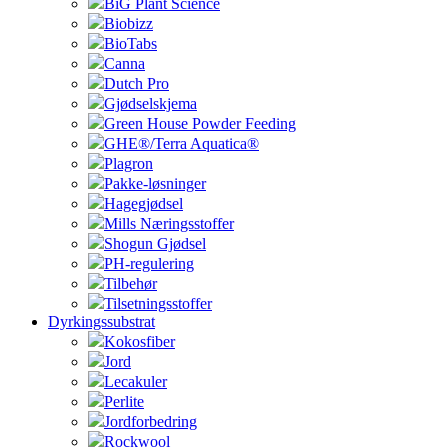
BiG Plant Science
Biobizz
BioTabs
Canna
Dutch Pro
Gjødselskjema
Green House Powder Feeding
GHE®/Terra Aquatica®
Plagron
Pakke-løsninger
Hagegjødsel
Mills Næringsstoffer
Shogun Gjødsel
PH-regulering
Tilbehør
Tilsetningsstoffer
Dyrkingssubstrat
Kokosfiber
Jord
Lecakuler
Perlite
Jordforbedring
Rockwool