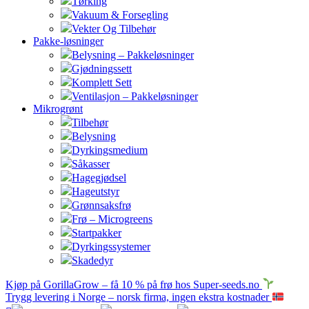
Tørking
Vakuum & Forsegling
Vekter Og Tilbehør
Pakke-løsninger
Belysning – Pakkeløsninger
Gjødningssett
Komplett Sett
Ventilasjon – Pakkeløsninger
Mikrogrønt
Tilbehør
Belysning
Dyrkingsmedium
Såkasser
Hagegjødsel
Hageutstyr
Grønnsaksfrø
Frø – Microgreens
Startpakker
Dyrkingssystemer
Skadedyr
Kjøp på GorillaGrow – få 10 % på frø hos Super-seeds.no
Trygg levering i Norge – norsk firma, ingen ekstra kostnader