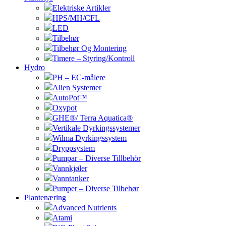
Elektriske Artikler
HPS/MH/CFL
LED
Tilbehør
Tilbehør Og Montering
Timere – Styring/Kontroll
Hydro
PH – EC-målere
Alien Systemer
AutoPot™
Oxypot
GHE®/ Terra Aquatica®
Vertikale Dyrkingssystemer
Wilma Dyrkingssystem
Dryppsystem
Pumpar – Diverse Tillbehör
Vannkjøler
Vanntanker
Pumper – Diverse Tilbehør
Plantenæring
Advanced Nutrients
Atami