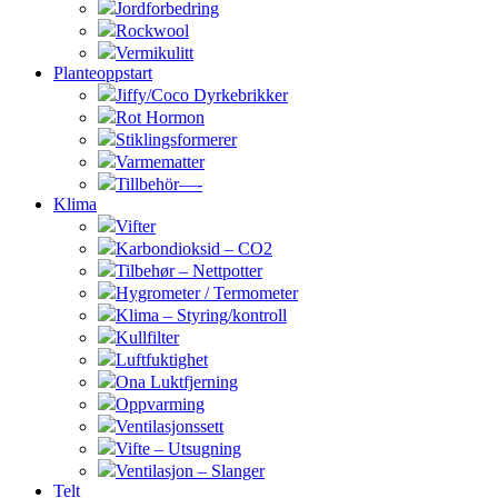
Jordforbedring
Rockwool
Vermikulitt
Planteoppstart
Jiffy/Coco Dyrkebrikker
Rot Hormon
Stiklingsformerer
Varmematter
Tillbehör—-
Klima
Vifter
Karbondioksid – CO2
Tilbehør – Nettpotter
Hygrometer / Termometer
Klima – Styring/kontroll
Kullfilter
Luftfuktighet
Ona Luktfjerning
Oppvarming
Ventilasjonssett
Vifte – Utsugning
Ventilasjon – Slanger
Telt