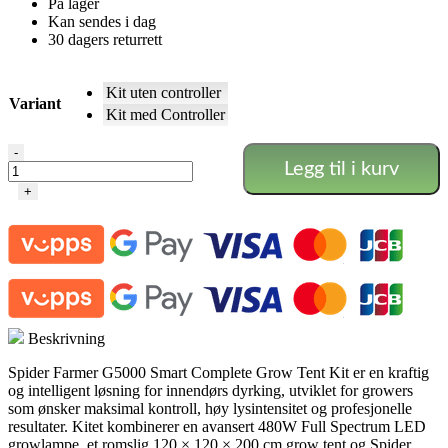
På lager
Kan sendes i dag
30 dagers returrett
Kit uten controller
Variant
Kit med Controller
Spider
-
Legg til i kurv
Farmer
Komplett
+
Kit
-
G5000
-
120*120*200
antall
Beskrivning
Spider Farmer G5000 Smart Complete Grow Tent Kit er en kraftig
og intelligent løsning for innendørs dyrking, utviklet for growers
som ønsker maksimal kontroll, høy lysintensitet og profesjonelle
resultater. Kitet kombinerer en avansert 480W Full Spectrum LED
growlampe, et romslig 120 × 120 × 200 cm grow tent og Spider