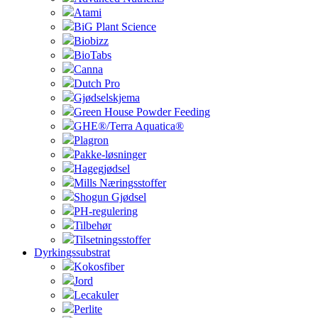
Atami
BiG Plant Science
Biobizz
BioTabs
Canna
Dutch Pro
Gjødselskjema
Green House Powder Feeding
GHE®/Terra Aquatica®
Plagron
Pakke-løsninger
Hagegjødsel
Mills Næringsstoffer
Shogun Gjødsel
PH-regulering
Tilbehør
Tilsetningsstoffer
Dyrkingssubstrat
Kokosfiber
Jord
Lecakuler
Perlite