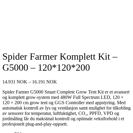
Spider Farmer Komplett Kit –
G5000 – 120*120*200
Prisområde:
14.931
NOK
–
16.191
NOK
14.931 NOK
Spider Farmer G5000 Smart Complete Grow Tent Kit er et avansert
til
og komplett grow-system med 480W Full Spectrum LED, 120 ×
16.191 NOK
120 × 200 cm grow tent og GGS Controller med appstyring. Med
automatisk kontroll av lys og ventilasjon samt mulighet for tilkobling
av sensorer for temperatur, luftfuktighet, CO₂, PPFD, VPD og
jordmåling får du maksimal kontroll og optimale vekstforhold i et
profesjonelt plug-and-play-oppsett.