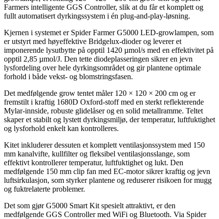
Farmers intelligente GGS Controller, slik at du får et komplett og
fullt automatisert dyrkingssystem i én plug-and-play-løsning.
Kjernen i systemet er Spider Farmer G5000 LED-growlampen, som
er utstyrt med høyeffektive Bridgelux-dioder og leverer et
imponerende lysutbytte på opptil 1420 µmol/s med en effektivitet på
opptil 2,85 µmol/J. Den tette diodeplasseringen sikrer en jevn
lysfordeling over hele dyrkingsområdet og gir plantene optimale
forhold i både vekst- og blomstringsfasen.
Det medfølgende grow tentet måler 120 × 120 × 200 cm og er
fremstilt i kraftig 1680D Oxford-stoff med en sterkt reflekterende
Mylar-innside, robuste glidelåser og en solid metallramme. Teltet
skaper et stabilt og lystett dyrkingsmiljø, der temperatur, luftfuktighet
og lysforhold enkelt kan kontrolleres.
Kitet inkluderer dessuten et komplett ventilasjonssystem med 150
mm kanalvifte, kullfilter og fleksibel ventilasjonsslange, som
effektivt kontrollerer temperatur, luftfuktighet og lukt. Den
medfølgende 150 mm clip fan med EC-motor sikrer kraftig og jevn
luftsirkulasjon, som styrker plantene og reduserer risikoen for mugg
og fuktrelaterte problemer.
Det som gjør G5000 Smart Kit spesielt attraktivt, er den
medfølgende GGS Controller med WiFi og Bluetooth. Via Spider