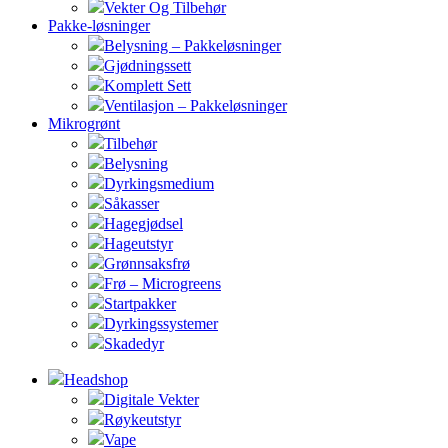
Vekter Og Tilbehør
Pakke-løsninger
Belysning – Pakkeløsninger
Gjødningssett
Komplett Sett
Ventilasjon – Pakkeløsninger
Mikrogrønt
Tilbehør
Belysning
Dyrkingsmedium
Såkasser
Hagegjødsel
Hageutstyr
Grønnsaksfrø
Frø – Microgreens
Startpakker
Dyrkingssystemer
Skadedyr
Headshop
Digitale Vekter
Røykeutstyr
Vape