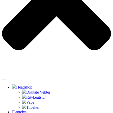
Headshop
Digitale Vekter
Røykeutstyr
Vape
Tilbehør
Plantelys