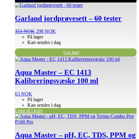
Garland jordprøvesett – 60 tester
Opprinnelig
Nåværende
353
NOK
298
NOK
pris
pris
På lager
var:
er:
Kan sendes i dag
353 NOK.
298 NOK.
Les mer
Aqua Master – EC 1413
Kalibreringsvæske 100 ml
63
NOK
På lager
Kan sendes i dag
Legg til i kurv
Aqua Master – pH, EC, TDS, PPM og