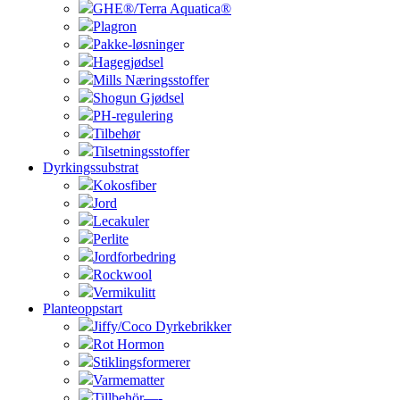
GHE®/Terra Aquatica®
Plagron
Pakke-løsninger
Hagegjødsel
Mills Næringsstoffer
Shogun Gjødsel
PH-regulering
Tilbehør
Tilsetningsstoffer
Dyrkingssubstrat
Kokosfiber
Jord
Lecakuler
Perlite
Jordforbedring
Rockwool
Vermikulitt
Planteoppstart
Jiffy/Coco Dyrkebrikker
Rot Hormon
Stiklingsformerer
Varmematter
Tillbehör—-