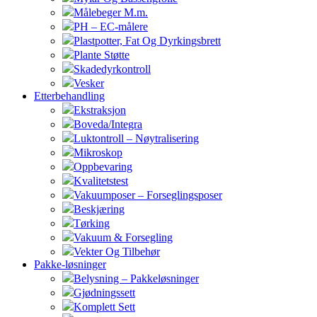
Målebeger M.m.
PH – EC-målere
Plastpotter, Fat Og Dyrkingsbrett
Plante Støtte
Skadedyrkontroll
Vesker
Etterbehandling
Ekstraksjon
Boveda/Integra
Luktontroll – Nøytralisering
Mikroskop
Oppbevaring
Kvalitetstest
Vakuumposer – Forseglingsposer
Beskjæring
Tørking
Vakuum & Forsegling
Vekter Og Tilbehør
Pakke-løsninger
Belysning – Pakkeløsninger
Gjødningssett
Komplett Sett