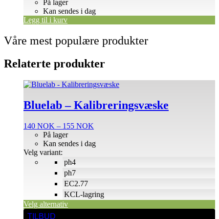
På lager
Kan sendes i dag
Legg til i kurv
Våre mest populære produkter
Relaterte produkter
Dette
produktet
har
Bluelab – Kalibreringsvæske
flere
varianter.
Prisområde:
140
NOK
–
155
NOK
Alternativene
140 NOK
På lager
kan
til
Kan sendes i dag
velges
155 NOK
Velg variant:
på
ph4
produktsiden
ph7
EC2.77
KCL-lagring
Velg alternativ
TILBUD