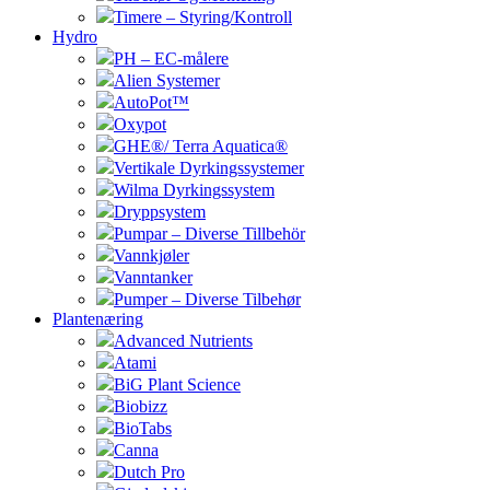
Timere – Styring/Kontroll
Hydro
PH – EC-målere
Alien Systemer
AutoPot™
Oxypot
GHE®/ Terra Aquatica®
Vertikale Dyrkingssystemer
Wilma Dyrkingssystem
Dryppsystem
Pumpar – Diverse Tillbehör
Vannkjøler
Vanntanker
Pumper – Diverse Tilbehør
Plantenæring
Advanced Nutrients
Atami
BiG Plant Science
Biobizz
BioTabs
Canna
Dutch Pro