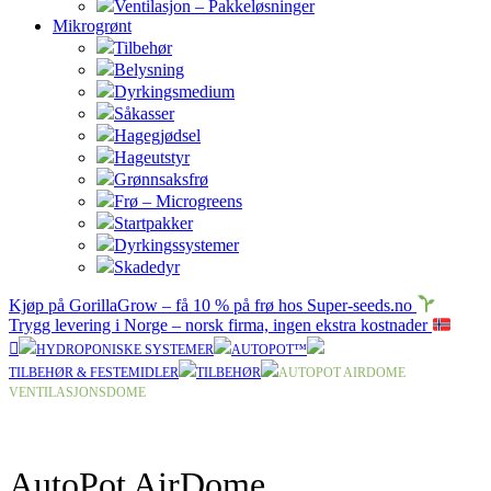
Ventilasjon – Pakkeløsninger
Mikrogrønt
Tilbehør
Belysning
Dyrkingsmedium
Såkasser
Hagegjødsel
Hageutstyr
Grønnsaksfrø
Frø – Microgreens
Startpakker
Dyrkingssystemer
Skadedyr
Kjøp på GorillaGrow – få 10 % på frø hos Super-seeds.no
Trygg levering i Norge – norsk firma, ingen ekstra kostnader
HYDROPONISKE SYSTEMER
AUTOPOT™
TILBEHØR & FESTEMIDLER
TILBEHØR
AUTOPOT AIRDOME
VENTILASJONSDOME
AutoPot AirDome