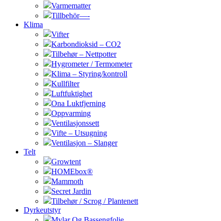
Varmematter
Tillbehör—-
Klima
Vifter
Karbondioksid – CO2
Tilbehør – Nettpotter
Hygrometer / Termometer
Klima – Styring/kontroll
Kullfilter
Luftfuktighet
Ona Luktfjerning
Oppvarming
Ventilasjonssett
Vifte – Utsugning
Ventilasjon – Slanger
Telt
Growtent
HOMEbox®
Mammoth
Secret Jardin
Tilbehør / Scrog / Plantenett
Dyrkeutstyr
Mylar Og Bassengfolie