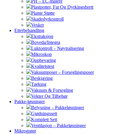
PH – EC-målere
Plastpotter, Fat Og Dyrkingsbrett
Plante Støtte
Skadedyrkontroll
Vesker
Etterbehandling
Ekstraksjon
Boveda/Integra
Luktontroll – Nøytralisering
Mikroskop
Oppbevaring
Kvalitetstest
Vakuumposer – Forseglingsposer
Beskjæring
Tørking
Vakuum & Forsegling
Vekter Og Tilbehør
Pakke-løsninger
Belysning – Pakkeløsninger
Gjødningssett
Komplett Sett
Ventilasjon – Pakkeløsninger
Mikrogrønt