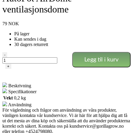
ventilasjonsdome
79
NOK
På lager
Kan sendes i dag
30 dagers returrett
AutoPot
-
Legg til i kurv
AirDome
ventilasjonsdome
+
antall
Beskrivning
Specifikationer
Vekt
0,2 kg
Användning
För vägledning och frågor om användning av våra produkter,
vänligen kontakta vår kundservice. Vi är här för att hjälpa dig att få
ut det mesta av dina köp och säkerställa att du använder produkterna
korrekt och säkert. Kontakta oss på
kundservice@gorillagrow.no
eller telefon +4524798080.