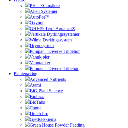
PH – EC-målere
Alien Systemer
AutoPot™
Oxypot
GHE®/ Terra Aquatica®
Vertikale Dyrkingssystemer
Wilma Dyrkingssystem
Dryppsystem
Pumpar – Diverse Tillbehör
Vannkjøler
Vanntanker
Pumper – Diverse Tilbehør
Plantenæring
Advanced Nutrients
Atami
BiG Plant Science
Biobizz
BioTabs
Canna
Dutch Pro
Gjødselskjema
Green House Powder Feeding