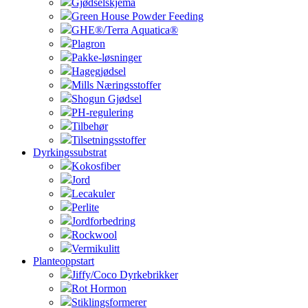
Gjødselskjema
Green House Powder Feeding
GHE®/Terra Aquatica®
Plagron
Pakke-løsninger
Hagegjødsel
Mills Næringsstoffer
Shogun Gjødsel
PH-regulering
Tilbehør
Tilsetningsstoffer
Dyrkingssubstrat
Kokosfiber
Jord
Lecakuler
Perlite
Jordforbedring
Rockwool
Vermikulitt
Planteoppstart
Jiffy/Coco Dyrkebrikker
Rot Hormon
Stiklingsformerer