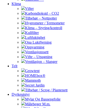
Klima
Vifter
Karbondioksid – CO2
Tilbehør – Nettpotter
Hygrometer / Termometer
Klima – Styring/kontroll
Kullfilter
Luftfuktighet
Ona Luktfjerning
Oppvarming
Ventilasjonssett
Vifte – Utsugning
Ventilasjon – Slanger
Telt
Growtent
HOMEbox®
Mammoth
Secret Jardin
Tilbehør / Scrog / Plantenett
Dyrkeutstyr
Mylar Og Bassengfolie
Målebeger M.m.