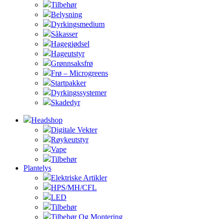
Tilbehør
Belysning
Dyrkingsmedium
Såkasser
Hagegjødsel
Hageutstyr
Grønnsaksfrø
Frø – Microgreens
Startpakker
Dyrkingssystemer
Skadedyr
Headshop
Digitale Vekter
Røykeutstyr
Vape
Tilbehør
Plantelys
Elektriske Artikler
HPS/MH/CFL
LED
Tilbehør
Tilbehør Og Montering