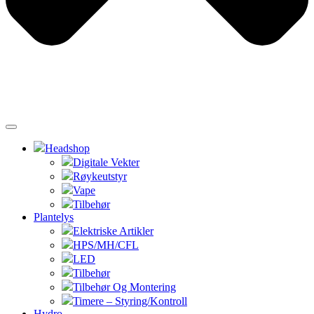
Headshop
Digitale Vekter
Røykeutstyr
Vape
Tilbehør
Plantelys
Elektriske Artikler
HPS/MH/CFL
LED
Tilbehør
Tilbehør Og Montering
Timere – Styring/Kontroll
Hydro