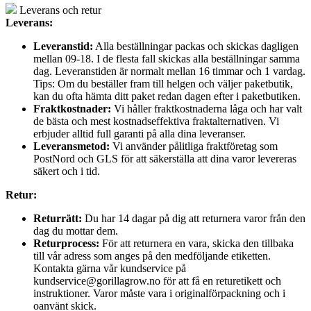
Leverans och retur
Leverans:
Leveranstid:
Alla beställningar packas och skickas dagligen
mellan 09-18. I de flesta fall skickas alla beställningar samma
dag. Leveranstiden är normalt mellan 16 timmar och 1 vardag.
Tips: Om du beställer fram till helgen och väljer paketbutik,
kan du ofta hämta ditt paket redan dagen efter i paketbutiken.
Fraktkostnader:
Vi håller fraktkostnaderna låga och har valt
de bästa och mest kostnadseffektiva fraktalternativen. Vi
erbjuder alltid full garanti på alla dina leveranser.
Leveransmetod:
Vi använder pålitliga fraktföretag som
PostNord och GLS för att säkerställa att dina varor levereras
säkert och i tid.
Retur:
Returrätt:
Du har 14 dagar på dig att returnera varor från den
dag du mottar dem.
Returprocess:
För att returnera en vara, skicka den tillbaka
till vår adress som anges på den medföljande etiketten.
Kontakta gärna vår kundservice på
kundservice@gorillagrow.no för att få en returetikett och
instruktioner. Varor måste vara i originalförpackning och i
oanvänt skick.