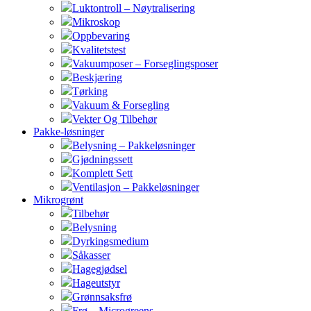
Luktontroll – Nøytralisering
Mikroskop
Oppbevaring
Kvalitetstest
Vakuumposer – Forseglingsposer
Beskjæring
Tørking
Vakuum & Forsegling
Vekter Og Tilbehør
Pakke-løsninger
Belysning – Pakkeløsninger
Gjødningssett
Komplett Sett
Ventilasjon – Pakkeløsninger
Mikrogrønt
Tilbehør
Belysning
Dyrkingsmedium
Såkasser
Hagegjødsel
Hageutstyr
Grønnsaksfrø
Frø – Microgreens