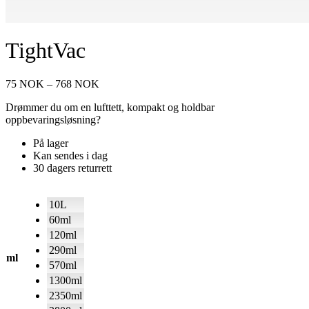
TightVac
Prisområde:
75
NOK
–
768
NOK
75 NOK
Drømmer du om en lufttett, kompakt og holdbar
til
oppbevaringsløsning?
768 NOK
På lager
Kan sendes i dag
30 dagers returrett
10L
60ml
120ml
290ml
ml
570ml
1300ml
2350ml