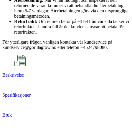
Återbetalning:
När vi har mottagit och inspekterat den
returnerade varan kommer vi att behandla din återbetalning
inom 5-7 vardagar. Återbetalningen görs via den ursprungliga
betalningsmetoden.
Returfrakt:
Om returen beror på ett fel från vår sida täcker vi
returfrakten. I andra fall är det kundens ansvar att betala för
returfrakten.
För ytterligare frågor, vänligen kontakta vår kundservice på
kundservice@gorillagrow.no eller telefon +4524798080.
Beskrivelse
Spesifikasjoner
Bruk