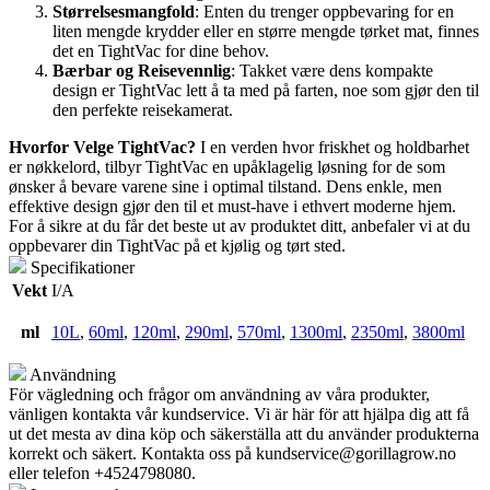
Størrelsesmangfold
: Enten du trenger oppbevaring for en
liten mengde krydder eller en større mengde tørket mat, finnes
det en TightVac for dine behov.
Bærbar og Reisevennlig
: Takket være dens kompakte
design er TightVac lett å ta med på farten, noe som gjør den til
den perfekte reisekamerat.
Hvorfor Velge TightVac?
I en verden hvor friskhet og holdbarhet
er nøkkelord, tilbyr TightVac en upåklagelig løsning for de som
ønsker å bevare varene sine i optimal tilstand. Dens enkle, men
effektive design gjør den til et must-have i ethvert moderne hjem.
For å sikre at du får det beste ut av produktet ditt, anbefaler vi at du
oppbevarer din TightVac på et kjølig og tørt sted.
Specifikationer
Vekt
I/A
ml
10L
,
60ml
,
120ml
,
290ml
,
570ml
,
1300ml
,
2350ml
,
3800ml
Användning
För vägledning och frågor om användning av våra produkter,
vänligen kontakta vår kundservice. Vi är här för att hjälpa dig att få
ut det mesta av dina köp och säkerställa att du använder produkterna
korrekt och säkert. Kontakta oss på
kundservice@gorillagrow.no
eller telefon +4524798080.