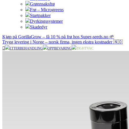
Grønnsaksfrø
Frø – Microgreens
Startpakker
Dyrkingssystemer
Skadedyr
Kjøp på GorillaGrow – få 10 % på frø hos Super-seeds.no 🌱
Trygg levering i Norge – norsk firma, ingen ekstra kostnader 🇳🇴
ETTERBEHANDLING
OPPBEVARING
TIGHTVAC