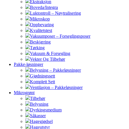
Ekstraksjon
Boveda/Integra
Luktontroll – Nøytralisering
Mikroskop
Oppbevaring
Kvalitetstest
Vakuumposer – Forseglingsposer
Beskjæring
Tørking
Vakuum & Forsegling
Vekter Og Tilbehør
Pakke-løsninger
Belysning – Pakkeløsninger
Gjødningssett
Komplett Sett
Ventilasjon – Pakkeløsninger
Mikrogrønt
Tilbehør
Belysning
Dyrkingsmedium
Såkasser
Hagegjødsel
Hageutstyr