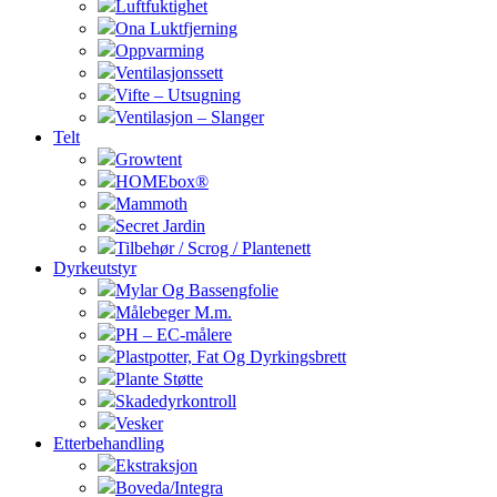
Luftfuktighet
Ona Luktfjerning
Oppvarming
Ventilasjonssett
Vifte – Utsugning
Ventilasjon – Slanger
Telt
Growtent
HOMEbox®
Mammoth
Secret Jardin
Tilbehør / Scrog / Plantenett
Dyrkeutstyr
Mylar Og Bassengfolie
Målebeger M.m.
PH – EC-målere
Plastpotter, Fat Og Dyrkingsbrett
Plante Støtte
Skadedyrkontroll
Vesker
Etterbehandling
Ekstraksjon
Boveda/Integra