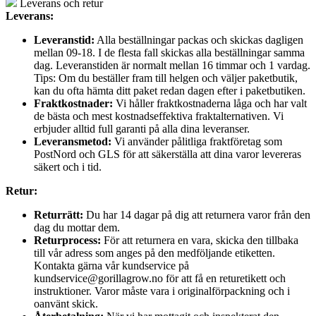
Leverans och retur
Leverans:
Leveranstid:
Alla beställningar packas och skickas dagligen
mellan 09-18. I de flesta fall skickas alla beställningar samma
dag. Leveranstiden är normalt mellan 16 timmar och 1 vardag.
Tips: Om du beställer fram till helgen och väljer paketbutik,
kan du ofta hämta ditt paket redan dagen efter i paketbutiken.
Fraktkostnader:
Vi håller fraktkostnaderna låga och har valt
de bästa och mest kostnadseffektiva fraktalternativen. Vi
erbjuder alltid full garanti på alla dina leveranser.
Leveransmetod:
Vi använder pålitliga fraktföretag som
PostNord och GLS för att säkerställa att dina varor levereras
säkert och i tid.
Retur:
Returrätt:
Du har 14 dagar på dig att returnera varor från den
dag du mottar dem.
Returprocess:
För att returnera en vara, skicka den tillbaka
till vår adress som anges på den medföljande etiketten.
Kontakta gärna vår kundservice på
kundservice@gorillagrow.no för att få en returetikett och
instruktioner. Varor måste vara i originalförpackning och i
oanvänt skick.