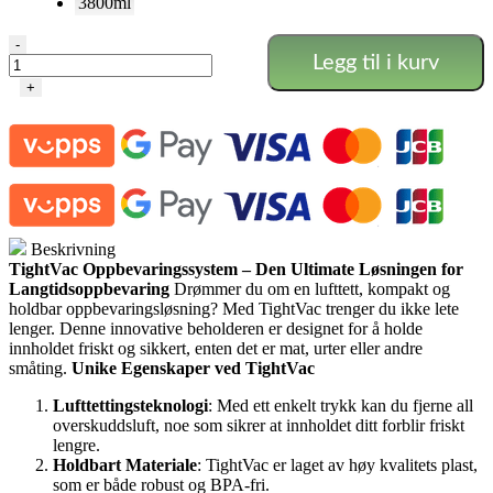
3800ml
TightVac
-
Legg til i kurv
antall
+
Beskrivning
TightVac Oppbevaringssystem – Den Ultimate Løsningen for
Langtidsoppbevaring
Drømmer du om en lufttett, kompakt og
holdbar oppbevaringsløsning? Med TightVac trenger du ikke lete
lenger. Denne innovative beholderen er designet for å holde
innholdet friskt og sikkert, enten det er mat, urter eller andre
småting.
Unike Egenskaper ved TightVac
Lufttettingsteknologi
: Med ett enkelt trykk kan du fjerne all
overskuddsluft, noe som sikrer at innholdet ditt forblir friskt
lengre.
Holdbart Materiale
: TightVac er laget av høy kvalitets plast,
som er både robust og BPA-fri.