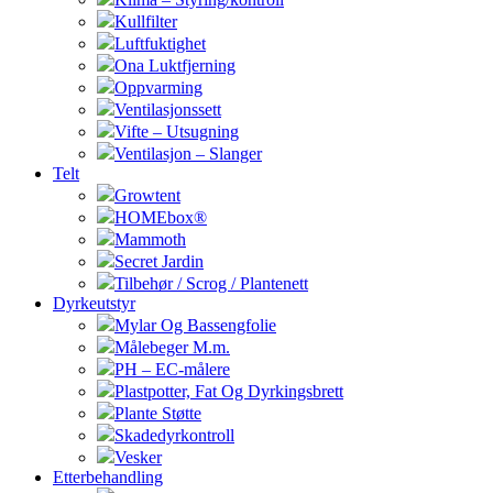
Kullfilter
Luftfuktighet
Ona Luktfjerning
Oppvarming
Ventilasjonssett
Vifte – Utsugning
Ventilasjon – Slanger
Telt
Growtent
HOMEbox®
Mammoth
Secret Jardin
Tilbehør / Scrog / Plantenett
Dyrkeutstyr
Mylar Og Bassengfolie
Målebeger M.m.
PH – EC-målere
Plastpotter, Fat Og Dyrkingsbrett
Plante Støtte
Skadedyrkontroll
Vesker
Etterbehandling