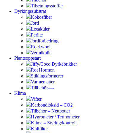
Tilsetningsstoffer
Dyrkingssubstrat
Kokosfiber
Jord
Lecakuler
Perlite
Jordforbedring
Rockwool
Vermikulitt
Planteoppstart
Jiffy/Coco Dyrkebrikker
Rot Hormon
Stiklingsformerer
Varmematter
Tillbehör—-
Klima
Vifter
Karbondioksid – CO2
Tilbehør – Nettpotter
Hygrometer / Termometer
Klima – Styring/kontroll
Kullfilter