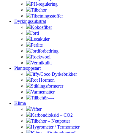
PH-regulering
Tilbehør
Tilsetningsstoffer
Dyrkingssubstrat
Kokosfiber
Jord
Lecakuler
Perlite
Jordforbedring
Rockwool
Vermikulitt
Planteoppstart
Jiffy/Coco Dyrkebrikker
Rot Hormon
Stiklingsformerer
Varmematter
Tillbehör—-
Klima
Vifter
Karbondioksid – CO2
Tilbehør – Nettpotter
Hygrometer / Termometer
Klima – Styring/kontroll