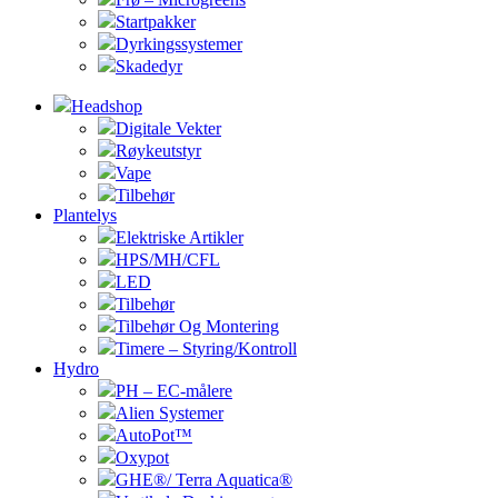
Startpakker
Dyrkingssystemer
Skadedyr
Headshop
Digitale Vekter
Røykeutstyr
Vape
Tilbehør
Plantelys
Elektriske Artikler
HPS/MH/CFL
LED
Tilbehør
Tilbehør Og Montering
Timere – Styring/Kontroll
Hydro
PH – EC-målere
Alien Systemer
AutoPot™
Oxypot
GHE®/ Terra Aquatica®