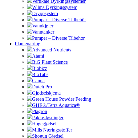
Vertikale Dyrkingssystemer
Wilma Dyrkingssystem
Dryppsystem
Pumpar – Diverse Tillbehör
Vannkjøler
Vanntanker
Pumper – Diverse Tilbehør
Plantenæring
Advanced Nutrients
Atami
BiG Plant Science
Biobizz
BioTabs
Canna
Dutch Pro
Gjødselskjema
Green House Powder Feeding
GHE®/Terra Aquatica®
Plagron
Pakke-løsninger
Hagegjødsel
Mills Næringsstoffer
Shogun Gjødsel