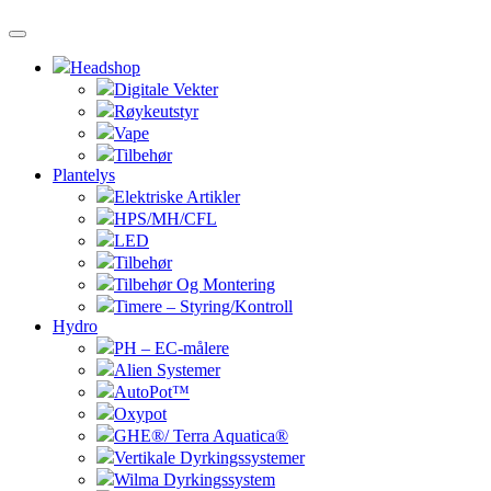
Headshop
Digitale Vekter
Røykeutstyr
Vape
Tilbehør
Plantelys
Elektriske Artikler
HPS/MH/CFL
LED
Tilbehør
Tilbehør Og Montering
Timere – Styring/Kontroll
Hydro
PH – EC-målere
Alien Systemer
AutoPot™
Oxypot
GHE®/ Terra Aquatica®
Vertikale Dyrkingssystemer
Wilma Dyrkingssystem