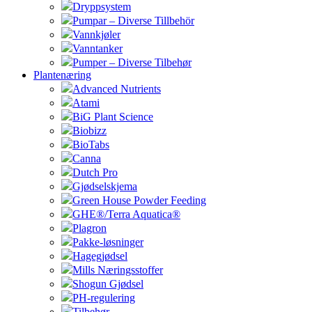
Dryppsystem
Pumpar – Diverse Tillbehör
Vannkjøler
Vanntanker
Pumper – Diverse Tilbehør
Plantenæring
Advanced Nutrients
Atami
BiG Plant Science
Biobizz
BioTabs
Canna
Dutch Pro
Gjødselskjema
Green House Powder Feeding
GHE®/Terra Aquatica®
Plagron
Pakke-løsninger
Hagegjødsel
Mills Næringsstoffer
Shogun Gjødsel
PH-regulering
Tilbehør