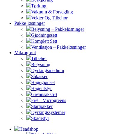
Tørking
Vakuum & Forsegling
Vekter Og Tilbehør
Pakke-løsninger
Belysning – Pakkeløsninger
Gjødningssett
Komplett Sett
Ventilasjon – Pakkeløsninger
Mikrogrønt
Tilbehør
Belysning
Dyrkingsmedium
Såkasser
Hagegjødsel
Hageutstyr
Grønnsaksfrø
Frø – Microgreens
Startpakker
Dyrkingssystemer
Skadedyr
Headshop