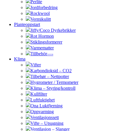
Perlite
Jordforbedring
Rockwool
Vermikulitt
Planteoppstart
Jiffy/Coco Dyrkebrikker
Rot Hormon
Stiklingsformerer
Varmematter
Tillbehör—-
Klima
Vifter
Karbondioksid – CO2
Tilbehør – Nettpotter
Hygrometer / Termometer
Klima – Styring/kontroll
Kullfilter
Luftfuktighet
Ona Luktfjerning
Oppvarming
Ventilasjonssett
Vifte – Utsugning
Ventilasjon – Slanger