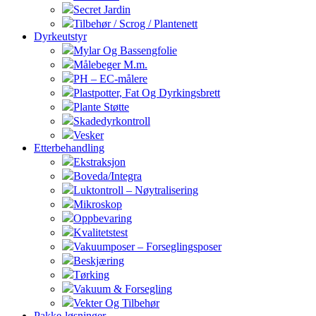
Secret Jardin
Tilbehør / Scrog / Plantenett
Dyrkeutstyr
Mylar Og Bassengfolie
Målebeger M.m.
PH – EC-målere
Plastpotter, Fat Og Dyrkingsbrett
Plante Støtte
Skadedyrkontroll
Vesker
Etterbehandling
Ekstraksjon
Boveda/Integra
Luktontroll – Nøytralisering
Mikroskop
Oppbevaring
Kvalitetstest
Vakuumposer – Forseglingsposer
Beskjæring
Tørking
Vakuum & Forsegling
Vekter Og Tilbehør
Pakke-løsninger