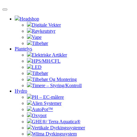
Headshop
Digitale Vekter
Røykeutstyr
Vape
Tilbehør
Plantelys
Elektriske Artikler
HPS/MH/CFL
LED
Tilbehør
Tilbehør Og Montering
Timere – Styring/Kontroll
Hydro
PH – EC-målere
Alien Systemer
AutoPot™
Oxypot
GHE®/ Terra Aquatica®
Vertikale Dyrkingssystemer
Wilma Dyrkingssystem