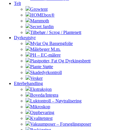
Telt
Growtent
HOMEbox®
Mammoth
Secret Jardin
Tilbehør / Scrog / Plantenett
Dyrkeutstyr
Mylar Og Bassengfolie
Målebeger M.m.
PH – EC-målere
Plastpotter, Fat Og Dyrkingsbrett
Plante Støtte
Skadedyrkontroll
Vesker
Etterbehandling
Ekstraksjon
Boveda/Integra
Luktontroll – Nøytralisering
Mikroskop
Oppbevaring
Kvalitetstest
Vakuumposer – Forseglingsposer
Beskjæring