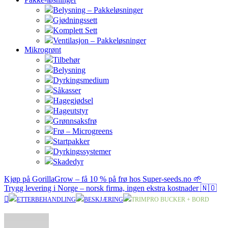
Belysning – Pakkeløsninger
Gjødningssett
Komplett Sett
Ventilasjon – Pakkeløsninger
Mikrogrønt
Tilbehør
Belysning
Dyrkingsmedium
Såkasser
Hagegjødsel
Hageutstyr
Grønnsaksfrø
Frø – Microgreens
Startpakker
Dyrkingssystemer
Skadedyr
Kjøp på GorillaGrow – få 10 % på frø hos Super-seeds.no 🌱
Trygg levering i Norge – norsk firma, ingen ekstra kostnader 🇳🇴
ETTERBEHANDLING
BESKJÆRING
TRIMPRO BUCKER + BORD