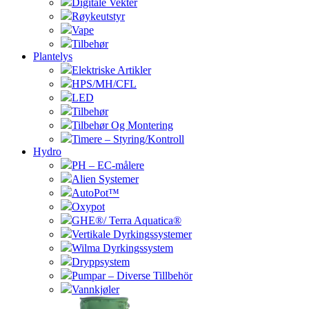
Digitale Vekter
Røykeutstyr
Vape
Tilbehør
Plantelys
Elektriske Artikler
HPS/MH/CFL
LED
Tilbehør
Tilbehør Og Montering
Timere – Styring/Kontroll
Hydro
PH – EC-målere
Alien Systemer
AutoPot™
Oxypot
GHE®/ Terra Aquatica®
Vertikale Dyrkingssystemer
Wilma Dyrkingssystem
Dryppsystem
Pumpar – Diverse Tillbehör
Vannkjøler