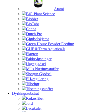
Atami
BiG Plant Science
Biobizz
BioTabs
Canna
Dutch Pro
Gjødselskjema
Green House Powder Feeding
GHE®/Terra Aquatica®
Plagron
Pakke-løsninger
Hagegjødsel
Mills Næringsstoffer
Shogun Gjødsel
PH-regulering
Tilbehør
Tilsetningsstoffer
Dyrkingssubstrat
Kokosfiber
Jord
Lecakuler