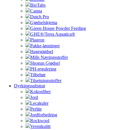
BioTabs
Canna
Dutch Pro
Gjødselskjema
Green House Powder Feeding
GHE®/Terra Aquatica®
Plagron
Pakke-løsninger
Hagegjødsel
Mills Næringsstoffer
Shogun Gjødsel
PH-regulering
Tilbehør
Tilsetningsstoffer
Dyrkingssubstrat
Kokosfiber
Jord
Lecakuler
Perlite
Jordforbedring
Rockwool
Vermikulitt