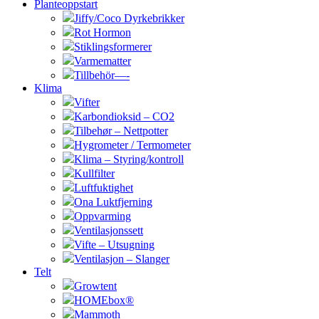
Planteoppstart
Jiffy/Coco Dyrkebrikker
Rot Hormon
Stiklingsformerer
Varmematter
Tillbehör—-
Klima
Vifter
Karbondioksid – CO2
Tilbehør – Nettpotter
Hygrometer / Termometer
Klima – Styring/kontroll
Kullfilter
Luftfuktighet
Ona Luktfjerning
Oppvarming
Ventilasjonssett
Vifte – Utsugning
Ventilasjon – Slanger
Telt
Growtent
HOMEbox®
Mammoth