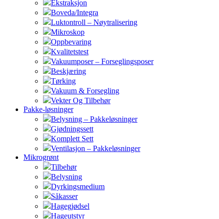
Ekstraksjon
Boveda/Integra
Luktontroll – Nøytralisering
Mikroskop
Oppbevaring
Kvalitetstest
Vakuumposer – Forseglingsposer
Beskjæring
Tørking
Vakuum & Forsegling
Vekter Og Tilbehør
Pakke-løsninger
Belysning – Pakkeløsninger
Gjødningssett
Komplett Sett
Ventilasjon – Pakkeløsninger
Mikrogrønt
Tilbehør
Belysning
Dyrkingsmedium
Såkasser
Hagegjødsel
Hageutstyr