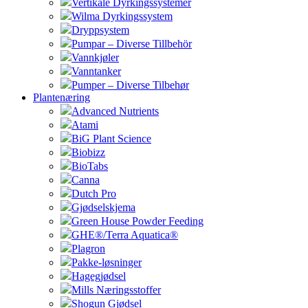
Vertikale Dyrkingssystemer
Wilma Dyrkingssystem
Dryppsystem
Pumpar – Diverse Tillbehör
Vannkjøler
Vanntanker
Pumper – Diverse Tilbehør
Plantenæring
Advanced Nutrients
Atami
BiG Plant Science
Biobizz
BioTabs
Canna
Dutch Pro
Gjødselskjema
Green House Powder Feeding
GHE®/Terra Aquatica®
Plagron
Pakke-løsninger
Hagegjødsel
Mills Næringsstoffer
Shogun Gjødsel