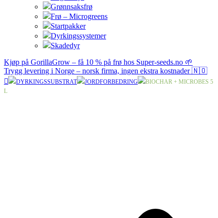
Grønnsaksfrø
Frø – Microgreens
Startpakker
Dyrkingssystemer
Skadedyr
Kjøp på GorillaGrow – få 10 % på frø hos Super-seeds.no 🌱
Trygg levering i Norge – norsk firma, ingen ekstra kostnader 🇳🇴
DYRKINGSSUBSTRAT
JORDFORBEDRING
BIOCHAR + MICROBES 5
L