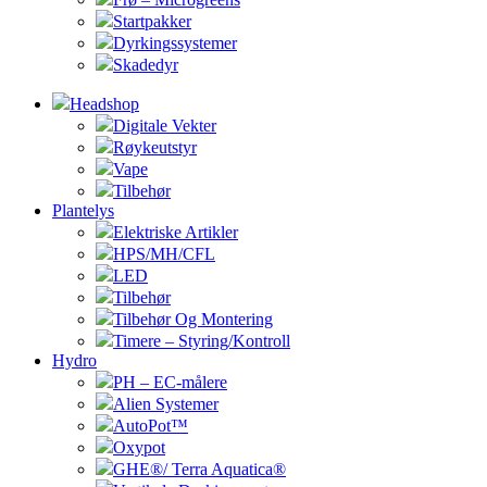
Startpakker
Dyrkingssystemer
Skadedyr
Headshop
Digitale Vekter
Røykeutstyr
Vape
Tilbehør
Plantelys
Elektriske Artikler
HPS/MH/CFL
LED
Tilbehør
Tilbehør Og Montering
Timere – Styring/Kontroll
Hydro
PH – EC-målere
Alien Systemer
AutoPot™
Oxypot
GHE®/ Terra Aquatica®