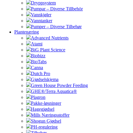
Dryppsystem
Pumpar – Diverse Tillbehör
Vannkjøler
Vanntanker
Pumper – Diverse Tilbehør
Plantenæring
Advanced Nutrients
Atami
BiG Plant Science
Biobizz
BioTabs
Canna
Dutch Pro
Gjødselskjema
Green House Powder Feeding
GHE®/Terra Aquatica®
Plagron
Pakke-løsninger
Hagegjødsel
Mills Næringsstoffer
Shogun Gjødsel
PH-regulering
Tilbehør