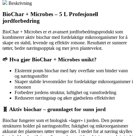
Beskrivning
BioChar + Microbes – 5 L Profesjonell
jordforbedring
BioChar + Microbes er et avansert jordforbedringsprodukt som
kombinerer aktiv biochar med fordelaktige mikroorganismer for å
skape en stabil, levende og effektiv rotsone. Resultatet er sunnere
røtter, bedre næringsopptak og mer jevn plantevekst.
🌱 Hva gjør BioChar + Microbes unikt?
Ekstremt porøs biochar med høy overflate som binder vann
og næringsstoffer
Skaper stabile leveområder for fordelaktige mikroorganismer i
rotsonen
Forbedrer jordens struktur, luftighet og vannfordeling
Reduserer næringstap og øker gjødselens effektivitet
🧬 Aktiv biochar – grunnlaget for sunn jord
Biochar fungerer som et biologisk «lager» i jorden. Den porøse
strukturen holder på næringsstoffer, fuktighet og mikroorganismer
akkurat der plantenes røtter trenger det. I stedet for at næring skylles