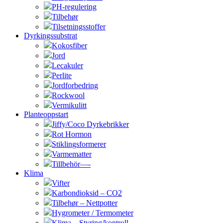
PH-regulering
Tilbehør
Tilsetningsstoffer
Dyrkingssubstrat
Kokosfiber
Jord
Lecakuler
Perlite
Jordforbedring
Rockwool
Vermikulitt
Planteoppstart
Jiffy/Coco Dyrkebrikker
Rot Hormon
Stiklingsformerer
Varmematter
Tillbehör—-
Klima
Vifter
Karbondioksid – CO2
Tilbehør – Nettpotter
Hygrometer / Termometer
Klima – Styring/kontroll