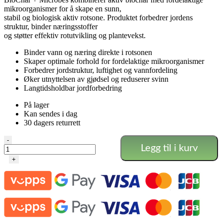
mikroorganismer for å skape en sunn,
stabil og biologisk aktiv rotsone. Produktet forbedrer jordens
struktur, binder næringsstoffer
og støtter effektiv rotutvikling og plantevekst.
Binder vann og næring direkte i rotsonen
Skaper optimale forhold for fordelaktige mikroorganismer
Forbedrer jordstruktur, luftighet og vannfordeling
Øker utnyttelsen av gjødsel og reduserer svinn
Langtidsholdbar jordforbedring
På lager
Kan sendes i dag
30 dagers returrett
BioChar
-
Legg til i kurv
+
Microbes
+
5
L
antall