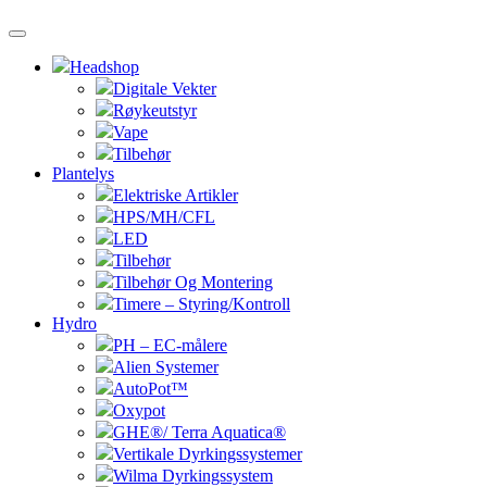
Headshop
Digitale Vekter
Røykeutstyr
Vape
Tilbehør
Plantelys
Elektriske Artikler
HPS/MH/CFL
LED
Tilbehør
Tilbehør Og Montering
Timere – Styring/Kontroll
Hydro
PH – EC-målere
Alien Systemer
AutoPot™
Oxypot
GHE®/ Terra Aquatica®
Vertikale Dyrkingssystemer
Wilma Dyrkingssystem