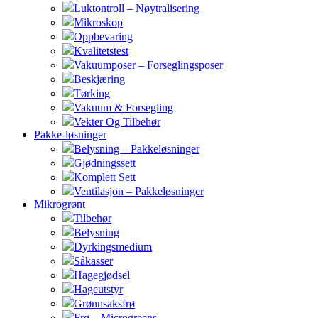
Luktontroll – Nøytralisering
Mikroskop
Oppbevaring
Kvalitetstest
Vakuumposer – Forseglingsposer
Beskjæring
Tørking
Vakuum & Forsegling
Vekter Og Tilbehør
Pakke-løsninger
Belysning – Pakkeløsninger
Gjødningssett
Komplett Sett
Ventilasjon – Pakkeløsninger
Mikrogrønt
Tilbehør
Belysning
Dyrkingsmedium
Såkasser
Hagegjødsel
Hageutstyr
Grønnsaksfrø
Frø – Microgreens