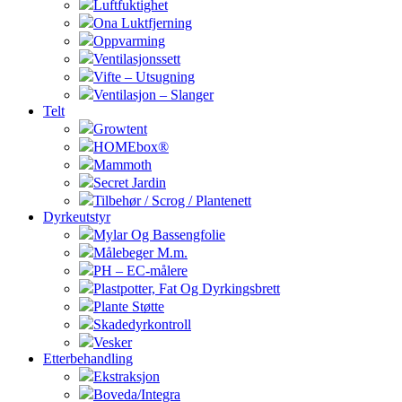
Luftfuktighet
Ona Luktfjerning
Oppvarming
Ventilasjonssett
Vifte – Utsugning
Ventilasjon – Slanger
Telt
Growtent
HOMEbox®
Mammoth
Secret Jardin
Tilbehør / Scrog / Plantenett
Dyrkeutstyr
Mylar Og Bassengfolie
Målebeger M.m.
PH – EC-målere
Plastpotter, Fat Og Dyrkingsbrett
Plante Støtte
Skadedyrkontroll
Vesker
Etterbehandling
Ekstraksjon
Boveda/Integra