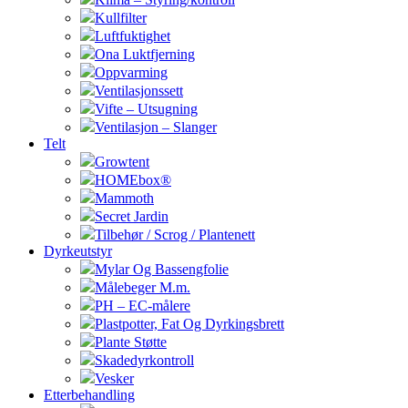
Kullfilter
Luftfuktighet
Ona Luktfjerning
Oppvarming
Ventilasjonssett
Vifte – Utsugning
Ventilasjon – Slanger
Telt
Growtent
HOMEbox®
Mammoth
Secret Jardin
Tilbehør / Scrog / Plantenett
Dyrkeutstyr
Mylar Og Bassengfolie
Målebeger M.m.
PH – EC-målere
Plastpotter, Fat Og Dyrkingsbrett
Plante Støtte
Skadedyrkontroll
Vesker
Etterbehandling