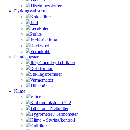
Tilsetningsstoffer
Dyrkingssubstrat
Kokosfiber
Jord
Lecakuler
Perlite
Jordforbedring
Rockwool
Vermikulitt
Planteoppstart
Jiffy/Coco Dyrkebrikker
Rot Hormon
Stiklingsformerer
Varmematter
Tillbehör—-
Klima
Vifter
Karbondioksid – CO2
Tilbehør – Nettpotter
Hygrometer / Termometer
Klima – Styring/kontroll
Kullfilter