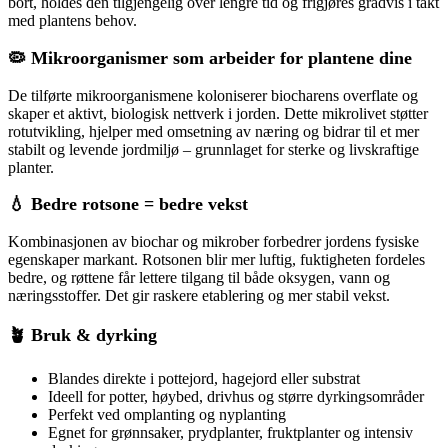
bort, holdes den tilgjengelig over lengre tid og frigjøres gradvis i takt
med plantens behov.
🦠 Mikroorganismer som arbeider for plantene dine
De tilførte mikroorganismene koloniserer biocharens overflate og
skaper et aktivt, biologisk nettverk i jorden. Dette mikrolivet støtter
rotutvikling, hjelper med omsetning av næring og bidrar til et mer
stabilt og levende jordmiljø – grunnlaget for sterke og livskraftige
planter.
💧 Bedre rotsone = bedre vekst
Kombinasjonen av biochar og mikrober forbedrer jordens fysiske
egenskaper markant. Rotsonen blir mer luftig, fuktigheten fordeles
bedre, og røttene får lettere tilgang til både oksygen, vann og
næringsstoffer. Det gir raskere etablering og mer stabil vekst.
🪴 Bruk & dyrking
Blandes direkte i pottejord, hagejord eller substrat
Ideell for potter, høybed, drivhus og større dyrkingsområder
Perfekt ved omplanting og nyplanting
Egnet for grønnsaker, prydplanter, fruktplanter og intensiv