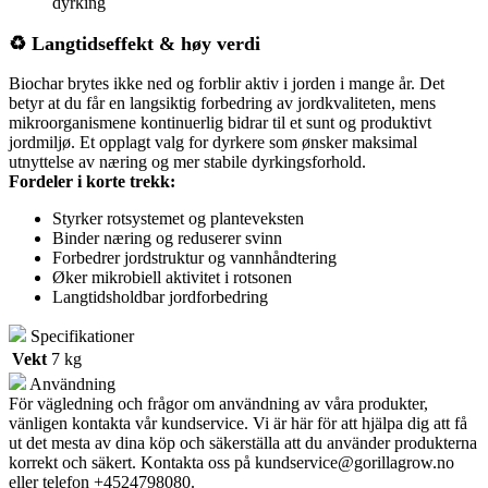
dyrking
♻️ Langtidseffekt & høy verdi
Biochar brytes ikke ned og forblir aktiv i jorden i mange år. Det
betyr at du får en langsiktig forbedring av jordkvaliteten, mens
mikroorganismene kontinuerlig bidrar til et sunt og produktivt
jordmiljø. Et opplagt valg for dyrkere som ønsker maksimal
utnyttelse av næring og mer stabile dyrkingsforhold.
Fordeler i korte trekk:
Styrker rotsystemet og planteveksten
Binder næring og reduserer svinn
Forbedrer jordstruktur og vannhåndtering
Øker mikrobiell aktivitet i rotsonen
Langtidsholdbar jordforbedring
Specifikationer
Vekt
7 kg
Användning
För vägledning och frågor om användning av våra produkter,
vänligen kontakta vår kundservice. Vi är här för att hjälpa dig att få
ut det mesta av dina köp och säkerställa att du använder produkterna
korrekt och säkert. Kontakta oss på
kundservice@gorillagrow.no
eller telefon +4524798080.