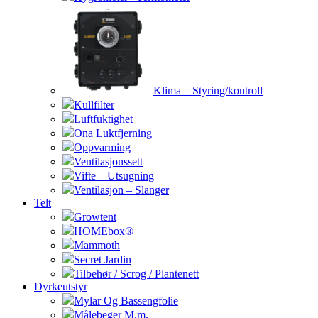
Klima – Styring/kontroll
Kullfilter
Luftfuktighet
Ona Luktfjerning
Oppvarming
Ventilasjonssett
Vifte – Utsugning
Ventilasjon – Slanger
Telt
Growtent
HOMEbox®
Mammoth
Secret Jardin
Tilbehør / Scrog / Plantenett
Dyrkeutstyr
Mylar Og Bassengfolie
Målebeger M.m.