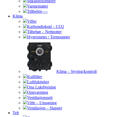
Stiklingsformerer
Varmematter
Tillbehör—-
Klima
Vifter
Karbondioksid – CO2
Tilbehør – Nettpotter
Hygrometer / Termometer
Klima – Styring/kontroll
Kullfilter
Luftfuktighet
Ona Luktfjerning
Oppvarming
Ventilasjonssett
Vifte – Utsugning
Ventilasjon – Slanger
Telt