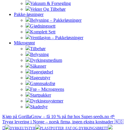
Vakuum & Forsegling
Vekter Og Tilbehør
Pakke-løsninger
Belysning – Pakkeløsninger
Gjødningssett
Komplett Sett
Ventilasjon – Pakkeløsninger
Mikrogrønt
Tilbehør
Belysning
Dyrkingsmedium
Såkasser
Hagegjødsel
Hageutstyr
Grønnsaksfrø
Frø – Microgreens
Startpakker
Dyrkingssystemer
Skadedyr
Kjøp på GorillaGrow – få 10 % på frø hos Super-seeds.no 🌱
Trygg levering i Norge – norsk firma, ingen ekstra kostnader 🇳🇴
DYRKEUTSTYR
PLASTPOTTER, FAT OG DYRKINGSBRETT