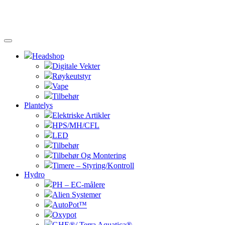
Headshop
Digitale Vekter
Røykeutstyr
Vape
Tilbehør
Plantelys
Elektriske Artikler
HPS/MH/CFL
LED
Tilbehør
Tilbehør Og Montering
Timere – Styring/Kontroll
Hydro
PH – EC-målere
Alien Systemer
AutoPot™
Oxypot
GHE®/ Terra Aquatica®