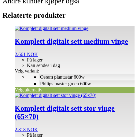
Andre kunder kjøper også
Relaterte produkter
Dette
produktet
har
Komplett digitalt sett medium vinge
flere
varianter.
2.661
NOK
Alternativene
På lager
kan
Kan sendes i dag
velges
Velg variant:
på
Osram plantastar 600w
produktsiden
Philips master green 600w
Velg alternativ
Dette
produktet
har
Komplett digitalt sett stor vinge
flere
(65×70)
varianter.
Alternativene
kan
2.818
NOK
velges
På lager