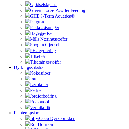
Gjødselskjema
Green House Powder Feeding
GHE®/Terra Aquatica®
Plagron
Pakke-løsninger
Hagegjødsel
Mills Næringsstoffer
Shogun Gjødsel
PH-regulering
Tilbehør
Tilsetningsstoffer
Dyrkingssubstrat
Kokosfiber
Jord
Lecakuler
Perlite
Jordforbedring
Rockwool
Vermikulitt
Planteoppstart
Jiffy/Coco Dyrkebrikker
Rot Hormon