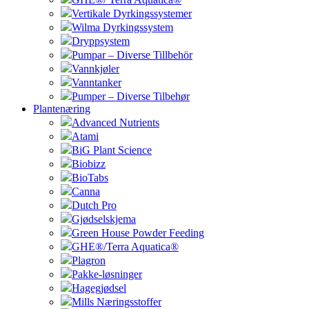
Vertikale Dyrkingssystemer
Wilma Dyrkingssystem
Dryppsystem
Pumpar – Diverse Tillbehör
Vannkjøler
Vanntanker
Pumper – Diverse Tilbehør
Plantenæring
Advanced Nutrients
Atami
BiG Plant Science
Biobizz
BioTabs
Canna
Dutch Pro
Gjødselskjema
Green House Powder Feeding
GHE®/Terra Aquatica®
Plagron
Pakke-løsninger
Hagegjødsel
Mills Næringsstoffer