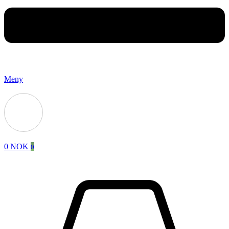
Meny
0
NOK
0