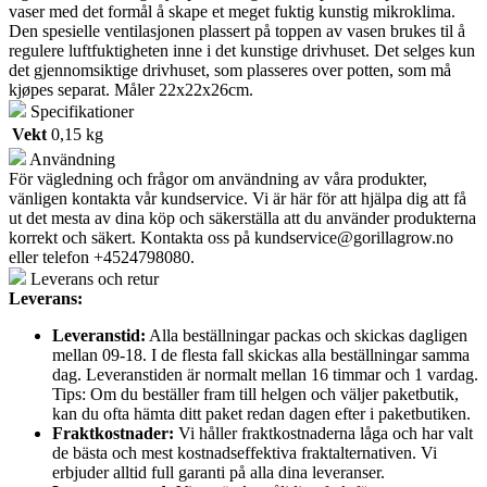
vaser med det formål å skape et meget fuktig kunstig mikroklima.
Den spesielle ventilasjonen plassert på toppen av vasen brukes til å
regulere luftfuktigheten inne i det kunstige drivhuset. Det selges kun
det gjennomsiktige drivhuset, som plasseres over potten, som må
kjøpes separat. Måler 22x22x26cm.
Specifikationer
Vekt
0,15 kg
Användning
För vägledning och frågor om användning av våra produkter,
vänligen kontakta vår kundservice. Vi är här för att hjälpa dig att få
ut det mesta av dina köp och säkerställa att du använder produkterna
korrekt och säkert. Kontakta oss på
kundservice@gorillagrow.no
eller telefon +4524798080.
Leverans och retur
Leverans:
Leveranstid:
Alla beställningar packas och skickas dagligen
mellan 09-18. I de flesta fall skickas alla beställningar samma
dag. Leveranstiden är normalt mellan 16 timmar och 1 vardag.
Tips: Om du beställer fram till helgen och väljer paketbutik,
kan du ofta hämta ditt paket redan dagen efter i paketbutiken.
Fraktkostnader:
Vi håller fraktkostnaderna låga och har valt
de bästa och mest kostnadseffektiva fraktalternativen. Vi
erbjuder alltid full garanti på alla dina leveranser.