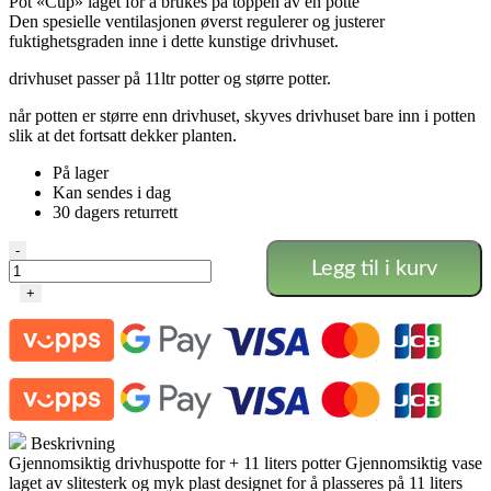
Pot «Cup» laget for å brukes på toppen av en potte
Den spesielle ventilasjonen øverst regulerer og justerer
fuktighetsgraden inne i dette kunstige drivhuset.
drivhuset passer på 11ltr potter og større potter.
når potten er større enn drivhuset, skyves drivhuset bare inn i potten
slik at det fortsatt dekker planten.
På lager
Kan sendes i dag
30 dagers returrett
Drivhus
-
Legg til i kurv
for
Potter
+
antall
Beskrivning
Gjennomsiktig drivhuspotte for + 11 liters potter Gjennomsiktig vase
laget av slitesterk og myk plast designet for å plasseres på 11 liters