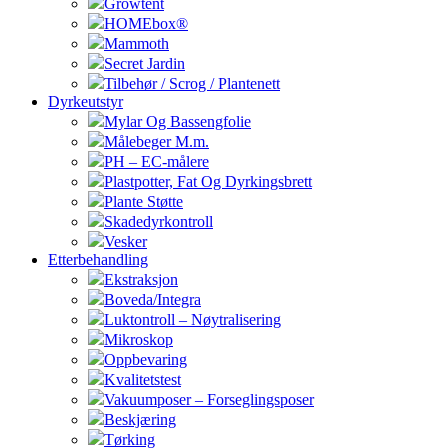
Growtent
HOMEbox®
Mammoth
Secret Jardin
Tilbehør / Scrog / Plantenett
Dyrkeutstyr
Mylar Og Bassengfolie
Målebeger M.m.
PH – EC-målere
Plastpotter, Fat Og Dyrkingsbrett
Plante Støtte
Skadedyrkontroll
Vesker
Etterbehandling
Ekstraksjon
Boveda/Integra
Luktontroll – Nøytralisering
Mikroskop
Oppbevaring
Kvalitetstest
Vakuumposer – Forseglingsposer
Beskjæring
Tørking