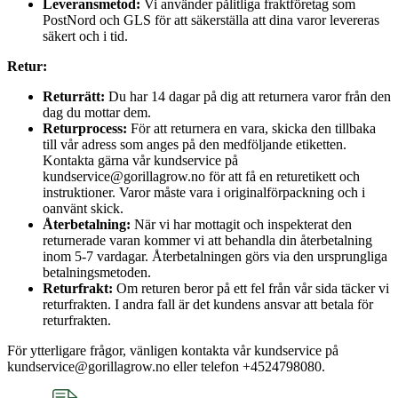
Leveransmetod:
Vi använder pålitliga fraktföretag som
PostNord och GLS för att säkerställa att dina varor levereras
säkert och i tid.
Retur:
Returrätt:
Du har 14 dagar på dig att returnera varor från den
dag du mottar dem.
Returprocess:
För att returnera en vara, skicka den tillbaka
till vår adress som anges på den medföljande etiketten.
Kontakta gärna vår kundservice på
kundservice@gorillagrow.no för att få en returetikett och
instruktioner. Varor måste vara i originalförpackning och i
oanvänt skick.
Återbetalning:
När vi har mottagit och inspekterat den
returnerade varan kommer vi att behandla din återbetalning
inom 5-7 vardagar. Återbetalningen görs via den ursprungliga
betalningsmetoden.
Returfrakt:
Om returen beror på ett fel från vår sida täcker vi
returfrakten. I andra fall är det kundens ansvar att betala för
returfrakten.
För ytterligare frågor, vänligen kontakta vår kundservice på
kundservice@gorillagrow.no eller telefon +4524798080.