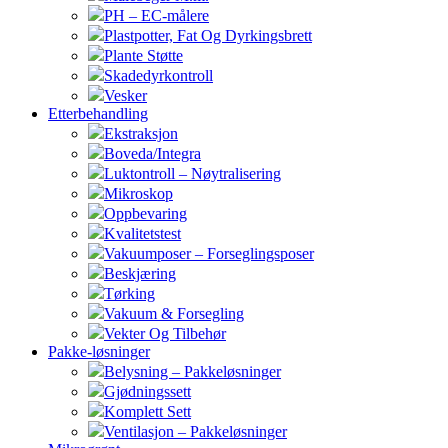
PH – EC-målere
Plastpotter, Fat Og Dyrkingsbrett
Plante Støtte
Skadedyrkontroll
Vesker
Etterbehandling
Ekstraksjon
Boveda/Integra
Luktontroll – Nøytralisering
Mikroskop
Oppbevaring
Kvalitetstest
Vakuumposer – Forseglingsposer
Beskjæring
Tørking
Vakuum & Forsegling
Vekter Og Tilbehør
Pakke-løsninger
Belysning – Pakkeløsninger
Gjødningssett
Komplett Sett
Ventilasjon – Pakkeløsninger