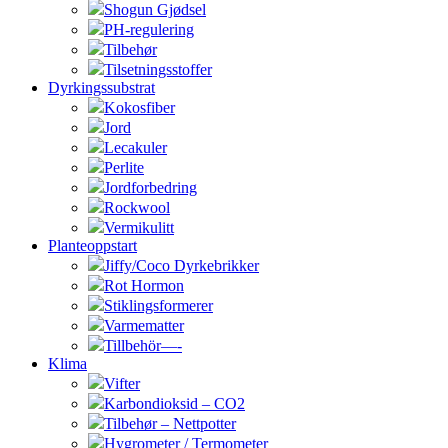
Shogun Gjødsel
PH-regulering
Tilbehør
Tilsetningsstoffer
Dyrkingssubstrat
Kokosfiber
Jord
Lecakuler
Perlite
Jordforbedring
Rockwool
Vermikulitt
Planteoppstart
Jiffy/Coco Dyrkebrikker
Rot Hormon
Stiklingsformerer
Varmematter
Tillbehör—-
Klima
Vifter
Karbondioksid – CO2
Tilbehør – Nettpotter
Hygrometer / Termometer