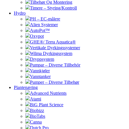
Tilbehør Og Montering
Timere – Styring/Kontroll
Hydro
PH – EC-målere
Alien Systemer
AutoPot™
Oxypot
GHE®/ Terra Aquatica®
Vertikale Dyrkingssystemer
Wilma Dyrkingssystem
Dryppsystem
Pumpar – Diverse Tillbehör
Vannkjøler
Vanntanker
Pumper – Diverse Tilbehør
Plantenæring
Advanced Nutrients
Atami
BiG Plant Science
Biobizz
BioTabs
Canna
Dutch Pro