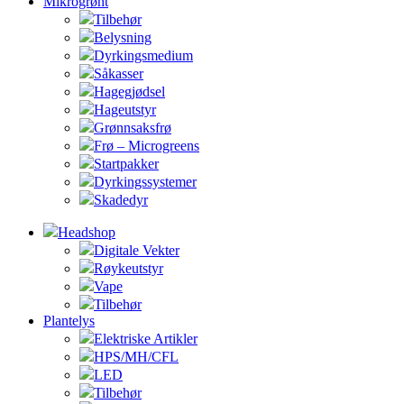
Mikrogrønt
Tilbehør
Belysning
Dyrkingsmedium
Såkasser
Hagegjødsel
Hageutstyr
Grønnsaksfrø
Frø – Microgreens
Startpakker
Dyrkingssystemer
Skadedyr
Headshop
Digitale Vekter
Røykeutstyr
Vape
Tilbehør
Plantelys
Elektriske Artikler
HPS/MH/CFL
LED
Tilbehør