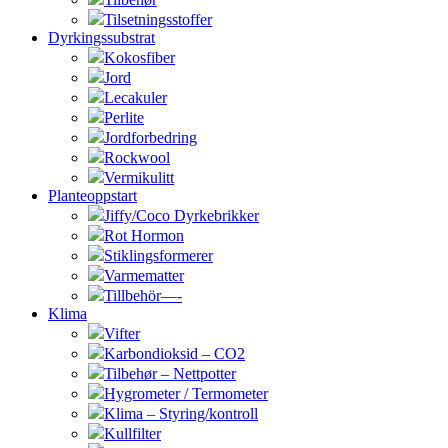
Tilsetningsstoffer
Dyrkingssubstrat
Kokosfiber
Jord
Lecakuler
Perlite
Jordforbedring
Rockwool
Vermikulitt
Planteoppstart
Jiffy/Coco Dyrkebrikker
Rot Hormon
Stiklingsformerer
Varmematter
Tillbehör—-
Klima
Vifter
Karbondioksid – CO2
Tilbehør – Nettpotter
Hygrometer / Termometer
Klima – Styring/kontroll
Kullfilter