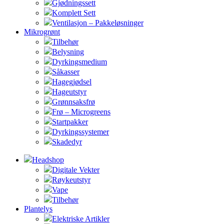
Gjødningssett
Komplett Sett
Ventilasjon – Pakkeløsninger
Mikrogrønt
Tilbehør
Belysning
Dyrkingsmedium
Såkasser
Hagegjødsel
Hageutstyr
Grønnsaksfrø
Frø – Microgreens
Startpakker
Dyrkingssystemer
Skadedyr
Headshop
Digitale Vekter
Røykeutstyr
Vape
Tilbehør
Plantelys
Elektriske Artikler