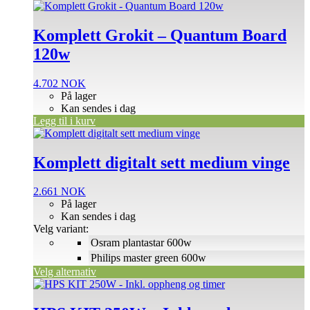
Komplett Grokit – Quantum Board
120w
4.702
NOK
På lager
Kan sendes i dag
Legg til i kurv
Dette
produktet
har
Komplett digitalt sett medium vinge
flere
varianter.
2.661
NOK
Alternativene
På lager
kan
Kan sendes i dag
velges
Velg variant:
på
Osram plantastar 600w
produktsiden
Philips master green 600w
Velg alternativ