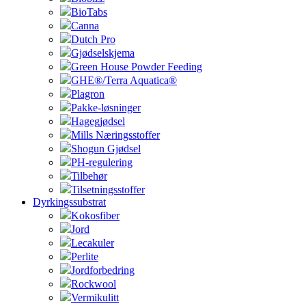
BioTabs
Canna
Dutch Pro
Gjødselskjema
Green House Powder Feeding
GHE®/Terra Aquatica®
Plagron
Pakke-løsninger
Hagegjødsel
Mills Næringsstoffer
Shogun Gjødsel
PH-regulering
Tilbehør
Tilsetningsstoffer
Dyrkingssubstrat
Kokosfiber
Jord
Lecakuler
Perlite
Jordforbedring
Rockwool
Vermikulitt