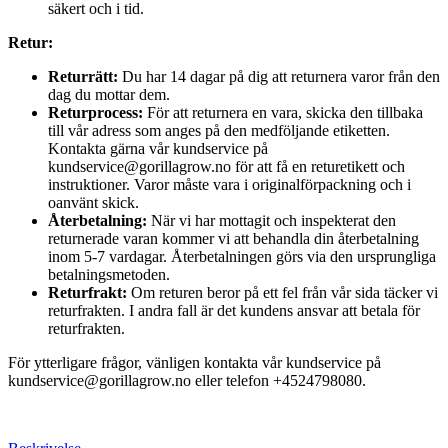
säkert och i tid.
Retur:
Returrätt:
Du har 14 dagar på dig att returnera varor från den
dag du mottar dem.
Returprocess:
För att returnera en vara, skicka den tillbaka
till vår adress som anges på den medföljande etiketten.
Kontakta gärna vår kundservice på
kundservice@gorillagrow.no för att få en returetikett och
instruktioner. Varor måste vara i originalförpackning och i
oanvänt skick.
Återbetalning:
När vi har mottagit och inspekterat den
returnerade varan kommer vi att behandla din återbetalning
inom 5-7 vardagar. Återbetalningen görs via den ursprungliga
betalningsmetoden.
Returfrakt:
Om returen beror på ett fel från vår sida täcker vi
returfrakten. I andra fall är det kundens ansvar att betala för
returfrakten.
För ytterligare frågor, vänligen kontakta vår kundservice på
kundservice@gorillagrow.no eller telefon +4524798080.