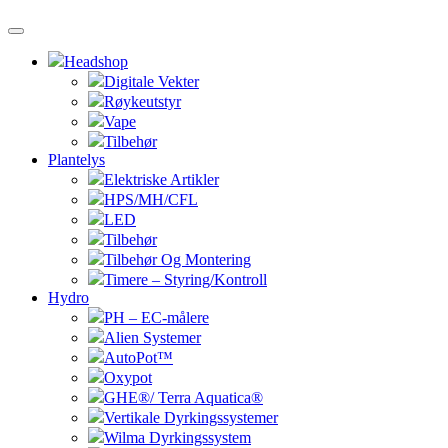
Headshop
Digitale Vekter
Røykeutstyr
Vape
Tilbehør
Plantelys
Elektriske Artikler
HPS/MH/CFL
LED
Tilbehør
Tilbehør Og Montering
Timere – Styring/Kontroll
Hydro
PH – EC-målere
Alien Systemer
AutoPot™
Oxypot
GHE®/ Terra Aquatica®
Vertikale Dyrkingssystemer
Wilma Dyrkingssystem