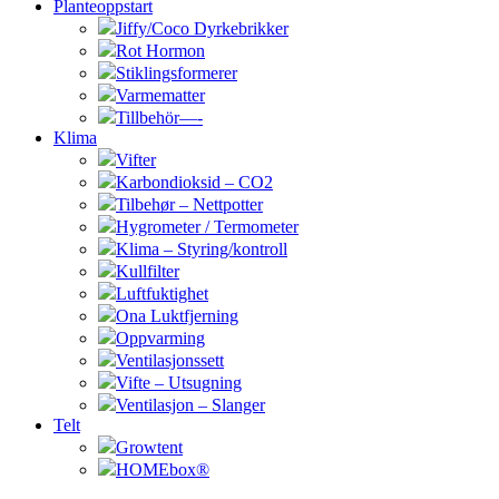
Planteoppstart
Jiffy/Coco Dyrkebrikker
Rot Hormon
Stiklingsformerer
Varmematter
Tillbehör—-
Klima
Vifter
Karbondioksid – CO2
Tilbehør – Nettpotter
Hygrometer / Termometer
Klima – Styring/kontroll
Kullfilter
Luftfuktighet
Ona Luktfjerning
Oppvarming
Ventilasjonssett
Vifte – Utsugning
Ventilasjon – Slanger
Telt
Growtent
HOMEbox®