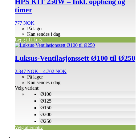
HPS KIT 250W – Inkl. oppheng og
timer
777
NOK
På lager
Kan sendes i dag
Legg til i kurv
Dette
produktet
har
Luksus-Ventilasjonssett Ø100 til Ø250
flere
varianter.
Prisområde:
2.347
NOK
–
4.702
NOK
Alternativene
2.347 NOK
På lager
kan
til
Kan sendes i dag
velges
4.702 NOK
Velg variant:
på
Ø100
produktsiden
Ø125
Ø150
Ø200
Ø250
Velg alternativ