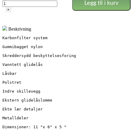
Legg til i kurv
antall
+
Beskrivning
Karbonfilter system

Gummibagget nylon

Skreddersydd beskyttelsesforing

Vanntett glidelås

Låsbar

Polstret

Indre skillevegg

Ekstern glidelåslomme

Ekte lær detaljer

Metalldeler

Dimensjoner: 11 "x 6" x 5 "
