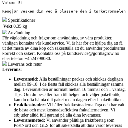
Volum: 5L

Rengjør vesken din ved å plassere den i tørketrommelen 
Specifikationer
Vekt
0,35 kg
Användning
För vägledning och frågor om användning av våra produkter,
vänligen kontakta vår kundservice. Vi är här för att hjälpa dig att få
ut det mesta av dina köp och säkerställa att du använder produkterna
korrekt och säkert. Kontakta oss på
kundservice@gorillagrow.no
eller telefon +4524798080.
Leverans och retur
Leverans:
Leveranstid:
Alla beställningar packas och skickas dagligen
mellan 09-18. I de flesta fall skickas alla beställningar samma
dag. Leveranstiden är normalt mellan 16 timmar och 1 vardag.
Tips: Om du beställer fram till helgen och väljer paketbutik,
kan du ofta hämta ditt paket redan dagen efter i paketbutiken.
Fraktkostnader:
Vi håller fraktkostnaderna låga och har valt
de bästa och mest kostnadseffektiva fraktalternativen. Vi
erbjuder alltid full garanti på alla dina leveranser.
Leveransmetod:
Vi använder pålitliga fraktföretag som
PostNord och GLS för att säkerställa att dina varor levereras