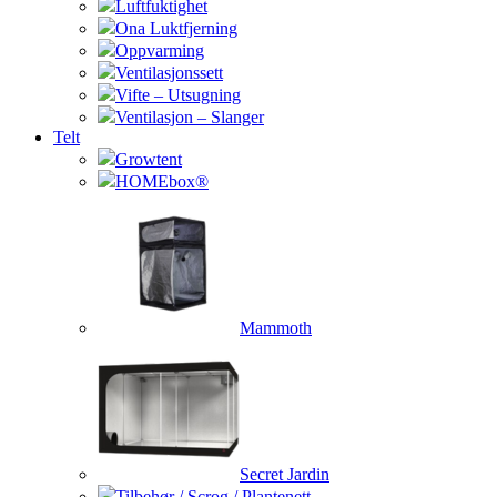
Luftfuktighet
Ona Luktfjerning
Oppvarming
Ventilasjonssett
Vifte – Utsugning
Ventilasjon – Slanger
Telt
Growtent
HOMEbox®
Mammoth
Secret Jardin
Tilbehør / Scrog / Plantenett