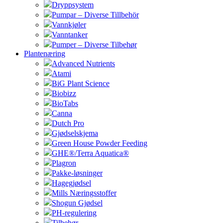
Dryppsystem
Pumpar – Diverse Tillbehör
Vannkjøler
Vanntanker
Pumper – Diverse Tilbehør
Plantenæring
Advanced Nutrients
Atami
BiG Plant Science
Biobizz
BioTabs
Canna
Dutch Pro
Gjødselskjema
Green House Powder Feeding
GHE®/Terra Aquatica®
Plagron
Pakke-løsninger
Hagegjødsel
Mills Næringsstoffer
Shogun Gjødsel
PH-regulering
Tilbehør