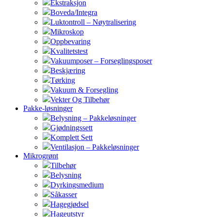
Ekstraksjon
Boveda/Integra
Luktontroll – Nøytralisering
Mikroskop
Oppbevaring
Kvalitetstest
Vakuumposer – Forseglingsposer
Beskjæring
Tørking
Vakuum & Forsegling
Vekter Og Tilbehør
Pakke-løsninger
Belysning – Pakkeløsninger
Gjødningssett
Komplett Sett
Ventilasjon – Pakkeløsninger
Mikrogrønt
Tilbehør
Belysning
Dyrkingsmedium
Såkasser
Hagegjødsel
Hageutstyr