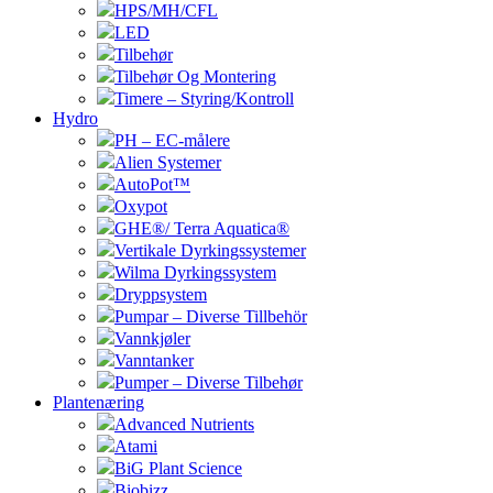
HPS/MH/CFL
LED
Tilbehør
Tilbehør Og Montering
Timere – Styring/Kontroll
Hydro
PH – EC-målere
Alien Systemer
AutoPot™
Oxypot
GHE®/ Terra Aquatica®
Vertikale Dyrkingssystemer
Wilma Dyrkingssystem
Dryppsystem
Pumpar – Diverse Tillbehör
Vannkjøler
Vanntanker
Pumper – Diverse Tilbehør
Plantenæring
Advanced Nutrients
Atami
BiG Plant Science
Biobizz