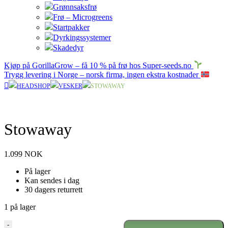
Grønnsaksfrø
Frø – Microgreens
Startpakker
Dyrkingssystemer
Skadedyr
Kjøp på GorillaGrow – få 10 % på frø hos Super-seeds.no
Trygg levering i Norge – norsk firma, ingen ekstra kostnader
HEADSHOP
VESKER
STOWAWAY
Stowaway
1.099
NOK
På lager
Kan sendes i dag
30 dagers returrett
1 på lager
Stowaway
-