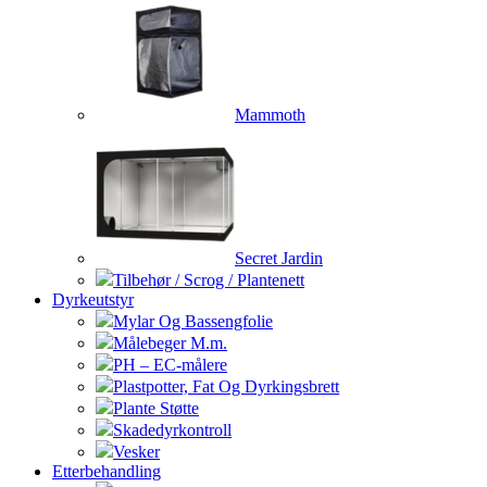
Mammoth
Secret Jardin
Tilbehør / Scrog / Plantenett
Dyrkeutstyr
Mylar Og Bassengfolie
Målebeger M.m.
PH – EC-målere
Plastpotter, Fat Og Dyrkingsbrett
Plante Støtte
Skadedyrkontroll
Vesker
Etterbehandling