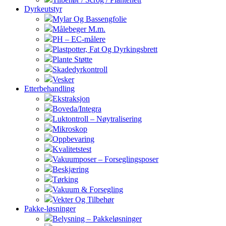
Dyrkeutstyr
Mylar Og Bassengfolie
Målebeger M.m.
PH – EC-målere
Plastpotter, Fat Og Dyrkingsbrett
Plante Støtte
Skadedyrkontroll
Vesker
Etterbehandling
Ekstraksjon
Boveda/Integra
Luktontroll – Nøytralisering
Mikroskop
Oppbevaring
Kvalitetstest
Vakuumposer – Forseglingsposer
Beskjæring
Tørking
Vakuum & Forsegling
Vekter Og Tilbehør
Pakke-løsninger
Belysning – Pakkeløsninger