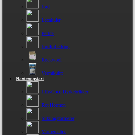
Jord
Lecakuler
Perlite
Jordforbedring
Rockwool
Vermikulitt
Planteoppstart
Jiffy/Coco Dyrkebrikker
Rot Hormon
Stiklingsformerer
Varmematter