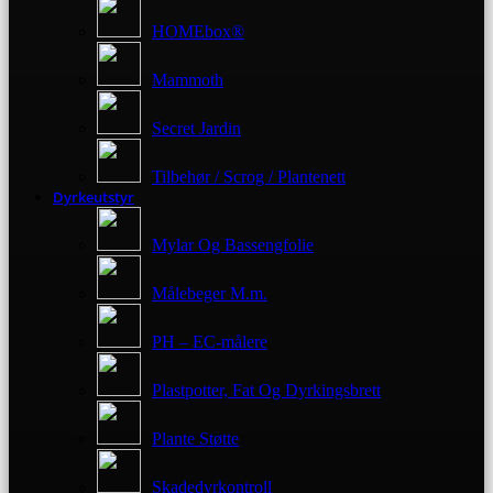
HOMEbox®
Mammoth
Secret Jardin
Tilbehør / Scrog / Plantenett
Dyrkeutstyr
Mylar Og Bassengfolie
Målebeger M.m.
PH – EC-målere
Plastpotter, Fat Og Dyrkingsbrett
Plante Støtte
Skadedyrkontroll