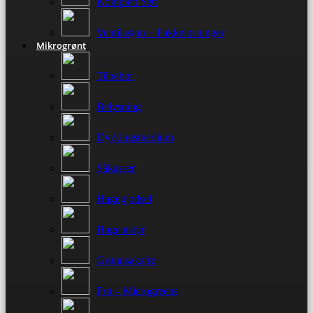
Komplett Sett
Ventilasjon – Pakkeløsninger
Mikrogrønt
Tilbehør
Belysning
Dyrkingsmedium
Såkasser
Hagegjødsel
Hageutstyr
Grønnsaksfrø
Frø – Microgreens