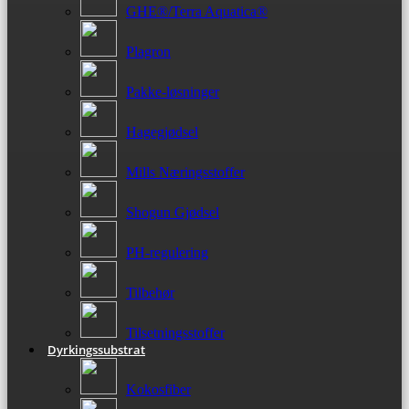
GHE®/Terra Aquatica®
Plagron
Pakke-løsninger
Hagegjødsel
Mills Næringsstoffer
Shogun Gjødsel
PH-regulering
Tilbehør
Tilsetningsstoffer
Dyrkingssubstrat
Kokosfiber