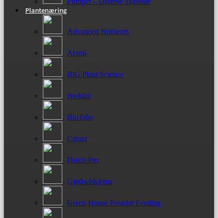
Pumper – Diverse Tilbehør
Plantenæring
Advanced Nutrients
Atami
BiG Plant Science
Biobizz
BioTabs
Canna
Dutch Pro
Gjødselskjema
Green House Powder Feeding