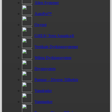
Alien Systemer
AutoPot™
Oxypot
GHE®/ Terra Aquatica®
Vertikale Dyrkingssystemer
Wilma Dyrkingssystem
Dryppsystem
Pumpar – Diverse Tillbehör
Vannkjøler
Vanntanker