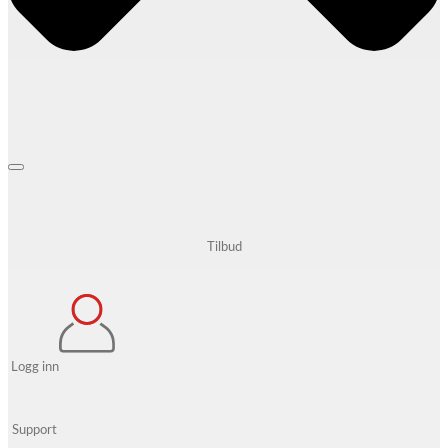
Tilbud
Logg inn
Support