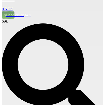
0
NOK
Handlekurv
0
Søk