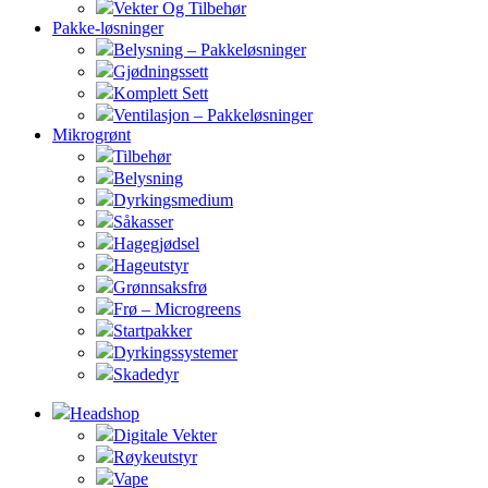
Vekter Og Tilbehør
Pakke-løsninger
Belysning – Pakkeløsninger
Gjødningssett
Komplett Sett
Ventilasjon – Pakkeløsninger
Mikrogrønt
Tilbehør
Belysning
Dyrkingsmedium
Såkasser
Hagegjødsel
Hageutstyr
Grønnsaksfrø
Frø – Microgreens
Startpakker
Dyrkingssystemer
Skadedyr
Headshop
Digitale Vekter
Røykeutstyr
Vape