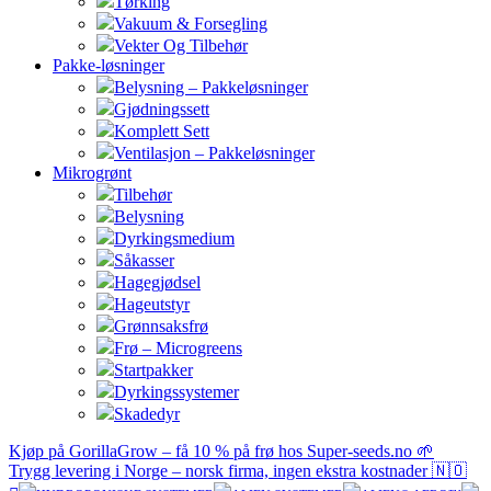
Tørking
Vakuum & Forsegling
Vekter Og Tilbehør
Pakke-løsninger
Belysning – Pakkeløsninger
Gjødningssett
Komplett Sett
Ventilasjon – Pakkeløsninger
Mikrogrønt
Tilbehør
Belysning
Dyrkingsmedium
Såkasser
Hagegjødsel
Hageutstyr
Grønnsaksfrø
Frø – Microgreens
Startpakker
Dyrkingssystemer
Skadedyr
Kjøp på GorillaGrow – få 10 % på frø hos Super-seeds.no 🌱
Trygg levering i Norge – norsk firma, ingen ekstra kostnader 🇳🇴