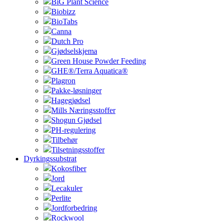
BiG Plant Science
Biobizz
BioTabs
Canna
Dutch Pro
Gjødselskjema
Green House Powder Feeding
GHE®/Terra Aquatica®
Plagron
Pakke-løsninger
Hagegjødsel
Mills Næringsstoffer
Shogun Gjødsel
PH-regulering
Tilbehør
Tilsetningsstoffer
Dyrkingssubstrat
Kokosfiber
Jord
Lecakuler
Perlite
Jordforbedring
Rockwool