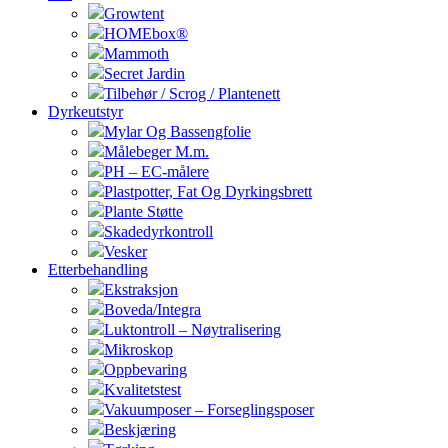
Growtent
HOMEbox®
Mammoth
Secret Jardin
Tilbehør / Scrog / Plantenett
Dyrkeutstyr
Mylar Og Bassengfolie
Målebeger M.m.
PH – EC-målere
Plastpotter, Fat Og Dyrkingsbrett
Plante Støtte
Skadedyrkontroll
Vesker
Etterbehandling
Ekstraksjon
Boveda/Integra
Luktontroll – Nøytralisering
Mikroskop
Oppbevaring
Kvalitetstest
Vakuumposer – Forseglingsposer
Beskjæring