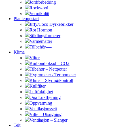
Jordforbedring
Rockwool
Vermikulitt
Planteoppstart
Jiffy/Coco Dyrkebrikker
Rot Hormon
Stiklingsformerer
Varmematter
Tillbehör—-
Klima
Vifter
Karbondioksid – CO2
Tilbehør – Nettpotter
Hygrometer / Termometer
Klima – Styring/kontroll
Kullfilter
Luftfuktighet
Ona Luktfjerning
Oppvarming
Ventilasjonssett
Vifte – Utsugning
Ventilasjon – Slanger
Telt