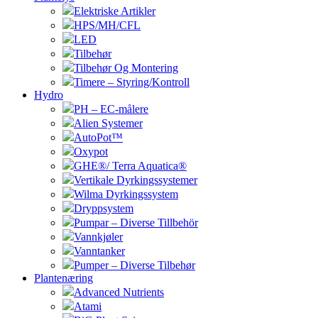
Elektriske Artikler
HPS/MH/CFL
LED
Tilbehør
Tilbehør Og Montering
Timere – Styring/Kontroll
Hydro
PH – EC-målere
Alien Systemer
AutoPot™
Oxypot
GHE®/ Terra Aquatica®
Vertikale Dyrkingssystemer
Wilma Dyrkingssystem
Dryppsystem
Pumpar – Diverse Tillbehör
Vannkjøler
Vanntanker
Pumper – Diverse Tilbehør
Plantenæring
Advanced Nutrients
Atami