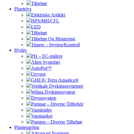
Tilbehør
Plantelys
Elektriske Artikler
HPS/MH/CFL
LED
Tilbehør
Tilbehør Og Montering
Timere – Styring/Kontroll
Hydro
PH – EC-målere
Alien Systemer
AutoPot™
Oxypot
GHE®/ Terra Aquatica®
Vertikale Dyrkingssystemer
Wilma Dyrkingssystem
Dryppsystem
Pumpar – Diverse Tillbehör
Vannkjøler
Vanntanker
Pumper – Diverse Tilbehør
Plantenæring
Advanced Nutrients