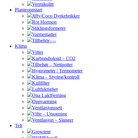
Vermikulitt
Planteoppstart
Jiffy/Coco Dyrkebrikker
Rot Hormon
Stiklingsformerer
Varmematter
Tillbehör—-
Klima
Vifter
Karbondioksid – CO2
Tilbehør – Nettpotter
Hygrometer / Termometer
Klima – Styring/kontroll
Kullfilter
Luftfuktighet
Ona Luktfjerning
Oppvarming
Ventilasjonssett
Vifte – Utsugning
Ventilasjon – Slanger
Telt
Growtent
HOMEbox®