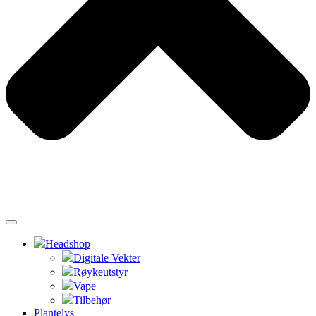
Headshop
Digitale Vekter
Røykeutstyr
Vape
Tilbehør
Plantelys