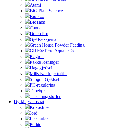
Atami
BiG Plant Science
Biobizz
BioTabs
Canna
Dutch Pro
Gjødselskjema
Green House Powder Feeding
GHE®/Terra Aquatica®
Plagron
Pakke-løsninger
Hagegjødsel
Mills Næringsstoffer
Shogun Gjødsel
PH-regulering
Tilbehør
Tilsetningsstoffer
Dyrkingssubstrat
Kokosfiber
Jord
Lecakuler
Perlite