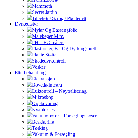
Mammoth
Secret Jardin
Tilbehør / Scrog / Plantenett
Dyrkeutstyr
Mylar Og Bassengfolie
Målebeger M.m.
PH – EC-målere
Plastpotter, Fat Og Dyrkingsbrett
Plante Støtte
Skadedyrkontroll
Vesker
Etterbehandling
Ekstraksjon
Boveda/Integra
Luktontroll – Nøytralisering
Mikroskop
Oppbevaring
Kvalitetstest
Vakuumposer – Forseglingsposer
Beskjæring
Tørking
Vakuum & Forsegling