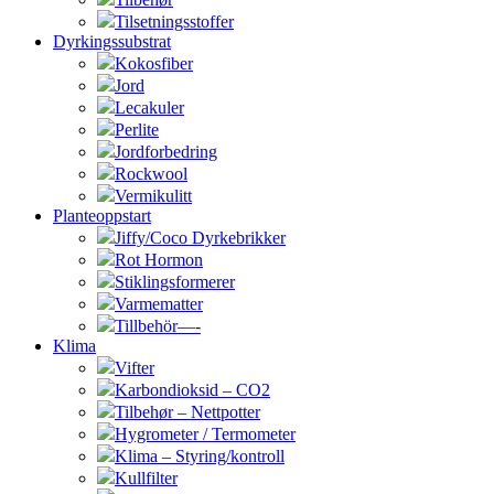
Tilsetningsstoffer
Dyrkingssubstrat
Kokosfiber
Jord
Lecakuler
Perlite
Jordforbedring
Rockwool
Vermikulitt
Planteoppstart
Jiffy/Coco Dyrkebrikker
Rot Hormon
Stiklingsformerer
Varmematter
Tillbehör—-
Klima
Vifter
Karbondioksid – CO2
Tilbehør – Nettpotter
Hygrometer / Termometer
Klima – Styring/kontroll
Kullfilter