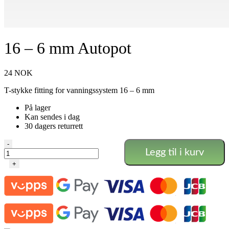
16 – 6 mm Autopot
24
NOK
T-stykke fitting for vanningssystem 16 – 6 mm
På lager
Kan sendes i dag
30 dagers returrett
16
-
Legg til i kurv
-
6
+
mm
Autopot
antall