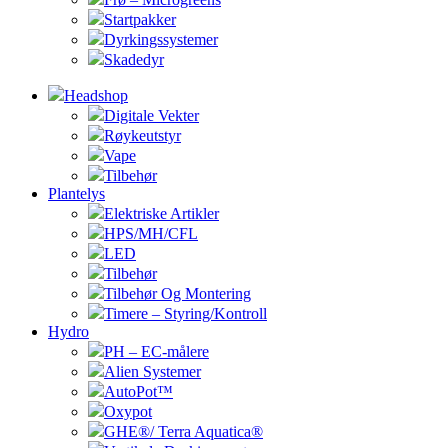
Startpakker
Dyrkingssystemer
Skadedyr
Headshop
Digitale Vekter
Røykeutstyr
Vape
Tilbehør
Plantelys
Elektriske Artikler
HPS/MH/CFL
LED
Tilbehør
Tilbehør Og Montering
Timere – Styring/Kontroll
Hydro
PH – EC-målere
Alien Systemer
AutoPot™
Oxypot
GHE®/ Terra Aquatica®