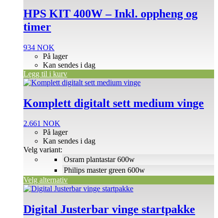
HPS KIT 400W – Inkl. oppheng og
timer
934
NOK
På lager
Kan sendes i dag
Legg til i kurv
Dette
produktet
har
Komplett digitalt sett medium vinge
flere
varianter.
2.661
NOK
Alternativene
På lager
kan
Kan sendes i dag
velges
Velg variant:
på
Osram plantastar 600w
produktsiden
Philips master green 600w
Velg alternativ
Digital Justerbar vinge startpakke