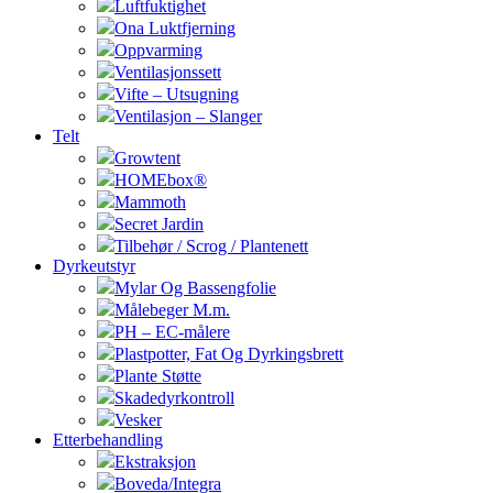
Luftfuktighet
Ona Luktfjerning
Oppvarming
Ventilasjonssett
Vifte – Utsugning
Ventilasjon – Slanger
Telt
Growtent
HOMEbox®
Mammoth
Secret Jardin
Tilbehør / Scrog / Plantenett
Dyrkeutstyr
Mylar Og Bassengfolie
Målebeger M.m.
PH – EC-målere
Plastpotter, Fat Og Dyrkingsbrett
Plante Støtte
Skadedyrkontroll
Vesker
Etterbehandling
Ekstraksjon
Boveda/Integra