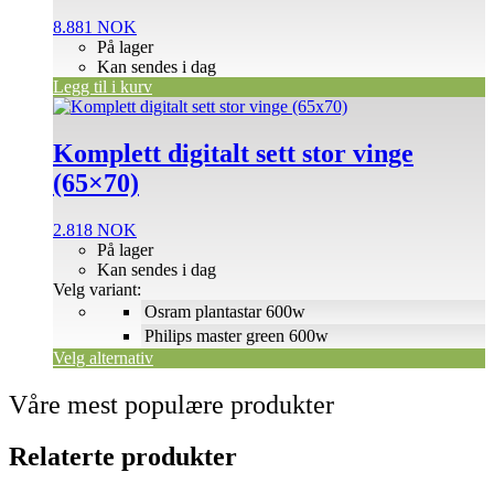
8.881
NOK
På lager
Kan sendes i dag
Legg til i kurv
Dette
produktet
har
Komplett digitalt sett stor vinge
flere
(65×70)
varianter.
Alternativene
kan
2.818
NOK
velges
På lager
på
Kan sendes i dag
produktsiden
Velg variant:
Osram plantastar 600w
Philips master green 600w
Velg alternativ
Våre mest populære produkter
Relaterte produkter