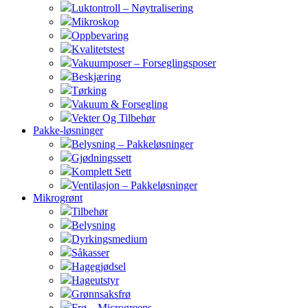
Luktontroll – Nøytralisering
Mikroskop
Oppbevaring
Kvalitetstest
Vakuumposer – Forseglingsposer
Beskjæring
Tørking
Vakuum & Forsegling
Vekter Og Tilbehør
Pakke-løsninger
Belysning – Pakkeløsninger
Gjødningssett
Komplett Sett
Ventilasjon – Pakkeløsninger
Mikrogrønt
Tilbehør
Belysning
Dyrkingsmedium
Såkasser
Hagegjødsel
Hageutstyr
Grønnsaksfrø
Frø – Microgreens