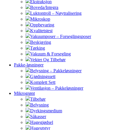
Ekstraksjon
Boveda/Integra
Luktontroll – Nøytralisering
Mikroskop
Oppbevaring
Kvalitetstest
Vakuumposer – Forseglingsposer
Beskjæring
Tørking
Vakuum & Forsegling
Vekter Og Tilbehør
Pakke-løsninger
Belysning – Pakkeløsninger
Gjødningssett
Komplett Sett
Ventilasjon – Pakkeløsninger
Mikrogrønt
Tilbehør
Belysning
Dyrkingsmedium
Såkasser
Hagegjødsel
Hageutstyr