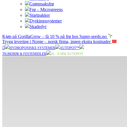
Grønnsaksfrø
Frø – Microgreens
Startpakker
Dyrkingssystemer
Skadedyr
Kjøp på GorillaGrow – få 10 % på frø hos Super-seeds.no
Trygg levering i Norge – norsk firma, ingen ekstra kostnader
HYDROPONISKE SYSTEMER
AUTOPOT™
TILBEHØR & FESTEMIDLER
16 – 6 MM AUTOPOT