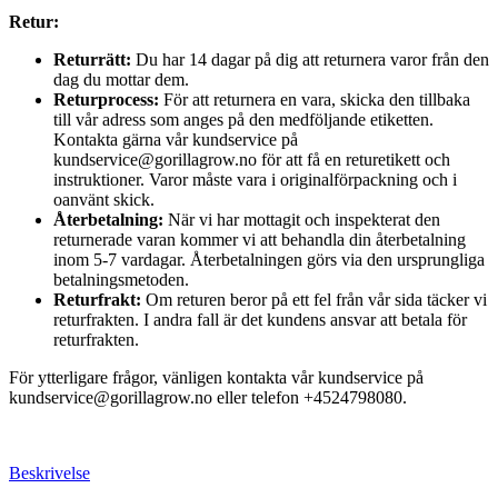
Retur:
Returrätt:
Du har 14 dagar på dig att returnera varor från den
dag du mottar dem.
Returprocess:
För att returnera en vara, skicka den tillbaka
till vår adress som anges på den medföljande etiketten.
Kontakta gärna vår kundservice på
kundservice@gorillagrow.no för att få en returetikett och
instruktioner. Varor måste vara i originalförpackning och i
oanvänt skick.
Återbetalning:
När vi har mottagit och inspekterat den
returnerade varan kommer vi att behandla din återbetalning
inom 5-7 vardagar. Återbetalningen görs via den ursprungliga
betalningsmetoden.
Returfrakt:
Om returen beror på ett fel från vår sida täcker vi
returfrakten. I andra fall är det kundens ansvar att betala för
returfrakten.
För ytterligare frågor, vänligen kontakta vår kundservice på
kundservice@gorillagrow.no eller telefon +4524798080.
Beskrivelse