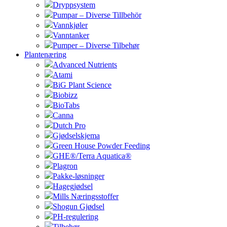
Dryppsystem
Pumpar – Diverse Tillbehör
Vannkjøler
Vanntanker
Pumper – Diverse Tilbehør
Plantenæring
Advanced Nutrients
Atami
BiG Plant Science
Biobizz
BioTabs
Canna
Dutch Pro
Gjødselskjema
Green House Powder Feeding
GHE®/Terra Aquatica®
Plagron
Pakke-løsninger
Hagegjødsel
Mills Næringsstoffer
Shogun Gjødsel
PH-regulering
Tilbehør