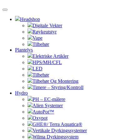
Headshop
Digitale Vekter
Røykeutstyr
Vape
Tilbehør
Plantelys
Elektriske Artikler
HPS/MH/CFL
LED
Tilbehør
Tilbehør Og Montering
Timere – Styring/Kontroll
Hydro
PH – EC-målere
Alien Systemer
AutoPot™
Oxypot
GHE®/ Terra Aquatica®
Vertikale Dyrkingssystemer
Wilma Dyrkingssystem