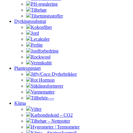
PH-regulering
Tilbehør
Tilsetningsstoffer
Dyrkingssubstrat
Kokosfiber
Jord
Lecakuler
Perlite
Jordforbedring
Rockwool
Vermikulitt
Planteoppstart
Jiffy/Coco Dyrkebrikker
Rot Hormon
Stiklingsformerer
Varmematter
Tillbehör—-
Klima
Vifter
Karbondioksid – CO2
Tilbehør – Nettpotter
Hygrometer / Termometer
Klima – Styring/kontroll