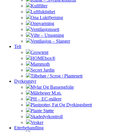
Kullfilter
Luftfuktighet
Ona Luktfjerning
Oppvarming
Ventilasjonssett
Vifte – Utsugning
Ventilasjon – Slanger
Telt
Growtent
HOMEbox®
Mammoth
Secret Jardin
Tilbehør / Scrog / Plantenett
Dyrkeutstyr
Mylar Og Bassengfolie
Målebeger M.m.
PH – EC-målere
Plastpotter, Fat Og Dyrkingsbrett
Plante Støtte
Skadedyrkontroll
Vesker
Etterbehandling