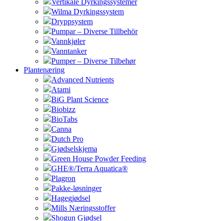
Vertikale Dyrkingssystemer
Wilma Dyrkingssystem
Dryppsystem
Pumpar – Diverse Tillbehör
Vannkjøler
Vanntanker
Pumper – Diverse Tilbehør
Plantenæring
Advanced Nutrients
Atami
BiG Plant Science
Biobizz
BioTabs
Canna
Dutch Pro
Gjødselskjema
Green House Powder Feeding
GHE®/Terra Aquatica®
Plagron
Pakke-løsninger
Hagegjødsel
Mills Næringsstoffer
Shogun Gjødsel