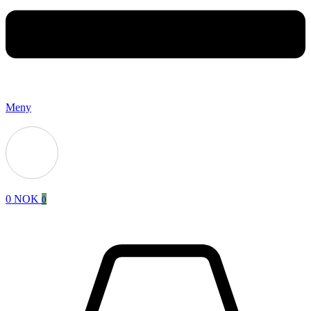
Meny
0
NOK
0