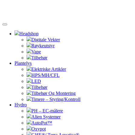
Headshop
Digitale Vekter
Røykeutstyr
Vape
Tilbehør
Plantelys
Elektriske Artikler
HPS/MH/CFL
LED
Tilbehør
Tilbehør Og Montering
Timere – Styring/Kontroll
Hydro
PH – EC-målere
Alien Systemer
AutoPot™
Oxypot
GHE®/ Terra Aquatica®