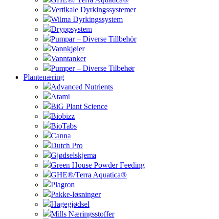
Vertikale Dyrkingssystemer
Wilma Dyrkingssystem
Dryppsystem
Pumpar – Diverse Tillbehör
Vannkjøler
Vanntanker
Pumper – Diverse Tilbehør
Plantenæring
Advanced Nutrients
Atami
BiG Plant Science
Biobizz
BioTabs
Canna
Dutch Pro
Gjødselskjema
Green House Powder Feeding
GHE®/Terra Aquatica®
Plagron
Pakke-løsninger
Hagegjødsel
Mills Næringsstoffer