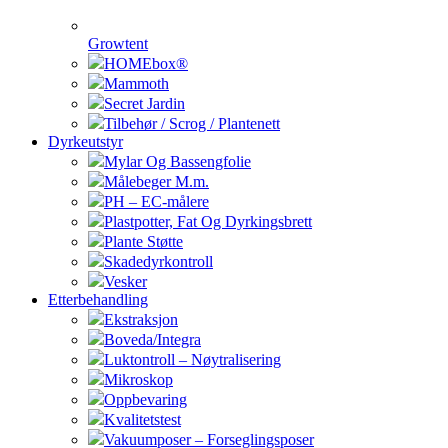
Growtent
HOMEbox®
Mammoth
Secret Jardin
Tilbehør / Scrog / Plantenett
Dyrkeutstyr
Mylar Og Bassengfolie
Målebeger M.m.
PH – EC-målere
Plastpotter, Fat Og Dyrkingsbrett
Plante Støtte
Skadedyrkontroll
Vesker
Etterbehandling
Ekstraksjon
Boveda/Integra
Luktontroll – Nøytralisering
Mikroskop
Oppbevaring
Kvalitetstest
Vakuumposer – Forseglingsposer