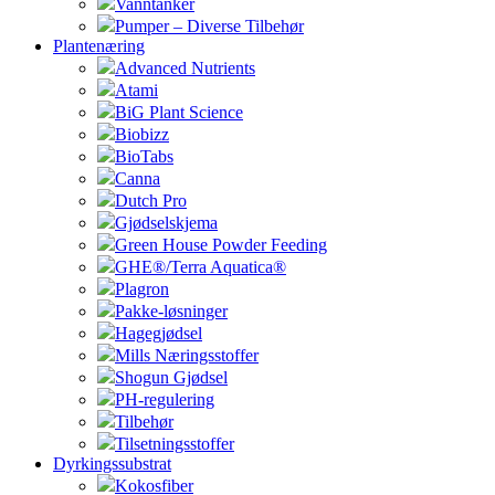
Vanntanker
Pumper – Diverse Tilbehør
Plantenæring
Advanced Nutrients
Atami
BiG Plant Science
Biobizz
BioTabs
Canna
Dutch Pro
Gjødselskjema
Green House Powder Feeding
GHE®/Terra Aquatica®
Plagron
Pakke-løsninger
Hagegjødsel
Mills Næringsstoffer
Shogun Gjødsel
PH-regulering
Tilbehør
Tilsetningsstoffer
Dyrkingssubstrat
Kokosfiber