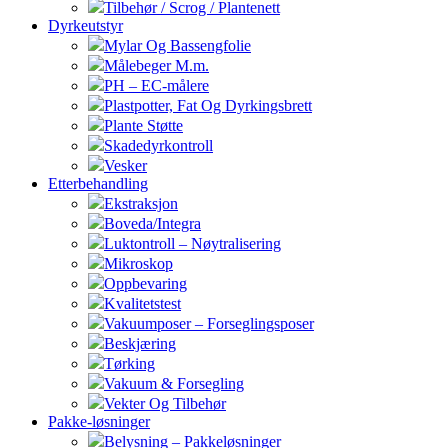
Tilbehør / Scrog / Plantenett
Dyrkeutstyr
Mylar Og Bassengfolie
Målebeger M.m.
PH – EC-målere
Plastpotter, Fat Og Dyrkingsbrett
Plante Støtte
Skadedyrkontroll
Vesker
Etterbehandling
Ekstraksjon
Boveda/Integra
Luktontroll – Nøytralisering
Mikroskop
Oppbevaring
Kvalitetstest
Vakuumposer – Forseglingsposer
Beskjæring
Tørking
Vakuum & Forsegling
Vekter Og Tilbehør
Pakke-løsninger
Belysning – Pakkeløsninger