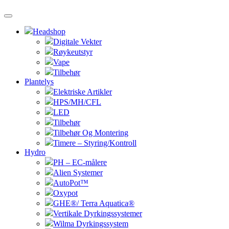
Headshop
Digitale Vekter
Røykeutstyr
Vape
Tilbehør
Plantelys
Elektriske Artikler
HPS/MH/CFL
LED
Tilbehør
Tilbehør Og Montering
Timere – Styring/Kontroll
Hydro
PH – EC-målere
Alien Systemer
AutoPot™
Oxypot
GHE®/ Terra Aquatica®
Vertikale Dyrkingssystemer
Wilma Dyrkingssystem