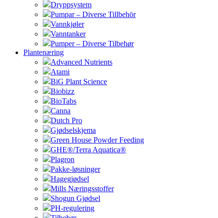
Dryppsystem
Pumpar – Diverse Tillbehör
Vannkjøler
Vanntanker
Pumper – Diverse Tilbehør
Plantenæring
Advanced Nutrients
Atami
BiG Plant Science
Biobizz
BioTabs
Canna
Dutch Pro
Gjødselskjema
Green House Powder Feeding
GHE®/Terra Aquatica®
Plagron
Pakke-løsninger
Hagegjødsel
Mills Næringsstoffer
Shogun Gjødsel
PH-regulering
Tilbehør