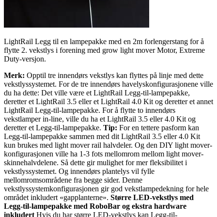
LightRail Legg til en lampepakke med en 2m forlengerstang for å
flytte 2. vekstlys i forening med grow light mover Motor, Extreme
Duty-versjon.
Merk:
Opptil tre innendørs vekstlys kan flyttes på linje med dette
vekstlyssystemet. For de tre innendørs havelyskonfigurasjonene ville
du ha dette: Det ville være et LightRail Legg-til-lampepakke,
deretter et LightRail 3.5 eller et LightRail 4.0 Kit og deretter et annet
LightRail Legg-til-lampepakke. For å flytte to innendørs
vekstlamper in-line, ville du ha et LightRail 3.5 eller 4.0 Kit og
deretter et Legg-til-lampepakke.
Tip:
For en tettere pasform kan
Legg-til-lampepakke sammen med dit LightRail 3.5 eller 4.0 Kit
kun brukes med light mover rail halvdeler. Og den DIY light mover-
konfigurasjonen ville ha 1-3 fots mellomrom mellom light mover-
skinnehalvdelene. Så dette gir mulighet for mer fleksibilitet i
vekstlyssystemet. Og innendørs plantelys vil fylle
mellomromsområdene fra begge sider. Denne
vekstlyssystemkonfigurasjonen gir god vekstlampedekning for hele
området inkludert «gapplanterne».
Større LED-vekstlys med
Legg-til-lampepakke med RoboBar og ekstra hardware
inkludert
Hvis du har større LED-vekstlys kan Legg-til-