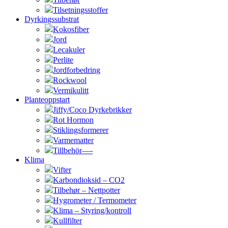
Tilsetningsstoffer
Dyrkingssubstrat
Kokosfiber
Jord
Lecakuler
Perlite
Jordforbedring
Rockwool
Vermikulitt
Planteoppstart
Jiffy/Coco Dyrkebrikker
Rot Hormon
Stiklingsformerer
Varmematter
Tillbehör—-
Klima
Vifter
Karbondioksid – CO2
Tilbehør – Nettpotter
Hygrometer / Termometer
Klima – Styring/kontroll
Kullfilter