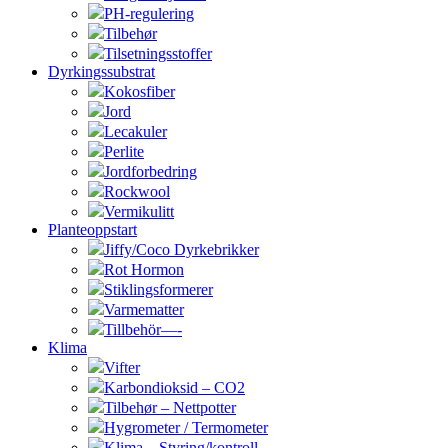
PH-regulering
Tilbehør
Tilsetningsstoffer
Dyrkingssubstrat
Kokosfiber
Jord
Lecakuler
Perlite
Jordforbedring
Rockwool
Vermikulitt
Planteoppstart
Jiffy/Coco Dyrkebrikker
Rot Hormon
Stiklingsformerer
Varmematter
Tillbehör—-
Klima
Vifter
Karbondioksid – CO2
Tilbehør – Nettpotter
Hygrometer / Termometer
Klima – Styring/kontroll