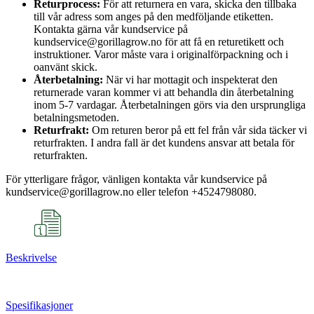
Returprocess:
För att returnera en vara, skicka den tillbaka
till vår adress som anges på den medföljande etiketten.
Kontakta gärna vår kundservice på
kundservice@gorillagrow.no för att få en returetikett och
instruktioner. Varor måste vara i originalförpackning och i
oanvänt skick.
Återbetalning:
När vi har mottagit och inspekterat den
returnerade varan kommer vi att behandla din återbetalning
inom 5-7 vardagar. Återbetalningen görs via den ursprungliga
betalningsmetoden.
Returfrakt:
Om returen beror på ett fel från vår sida täcker vi
returfrakten. I andra fall är det kundens ansvar att betala för
returfrakten.
För ytterligare frågor, vänligen kontakta vår kundservice på
kundservice@gorillagrow.no eller telefon +4524798080.
Beskrivelse
Spesifikasjoner