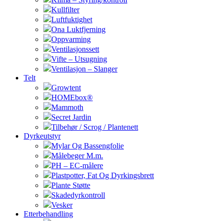
Kullfilter
Luftfuktighet
Ona Luktfjerning
Oppvarming
Ventilasjonssett
Vifte – Utsugning
Ventilasjon – Slanger
Telt
Growtent
HOMEbox®
Mammoth
Secret Jardin
Tilbehør / Scrog / Plantenett
Dyrkeutstyr
Mylar Og Bassengfolie
Målebeger M.m.
PH – EC-målere
Plastpotter, Fat Og Dyrkingsbrett
Plante Støtte
Skadedyrkontroll
Vesker
Etterbehandling