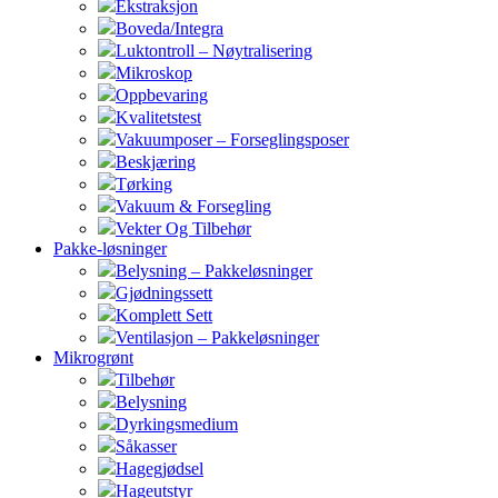
Ekstraksjon
Boveda/Integra
Luktontroll – Nøytralisering
Mikroskop
Oppbevaring
Kvalitetstest
Vakuumposer – Forseglingsposer
Beskjæring
Tørking
Vakuum & Forsegling
Vekter Og Tilbehør
Pakke-løsninger
Belysning – Pakkeløsninger
Gjødningssett
Komplett Sett
Ventilasjon – Pakkeløsninger
Mikrogrønt
Tilbehør
Belysning
Dyrkingsmedium
Såkasser
Hagegjødsel
Hageutstyr