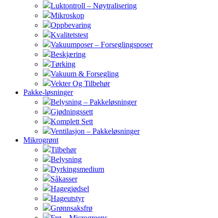
Luktontroll – Nøytralisering
Mikroskop
Oppbevaring
Kvalitetstest
Vakuumposer – Forseglingsposer
Beskjæring
Tørking
Vakuum & Forsegling
Vekter Og Tilbehør
Pakke-løsninger
Belysning – Pakkeløsninger
Gjødningssett
Komplett Sett
Ventilasjon – Pakkeløsninger
Mikrogrønt
Tilbehør
Belysning
Dyrkingsmedium
Såkasser
Hagegjødsel
Hageutstyr
Grønnsaksfrø
Frø – Microgreens