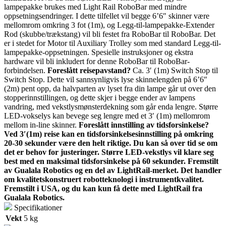
lampepakke brukes med Light Rail RoboBar med mindre
oppsetningsendringer. I dette tilfellet vil begge 6’6″ skinner være
mellomrom omkring 3 fot (1m), og Legg-til-lampepakke-Extender
Rod (skubbe/trækstang) vil bli festet fra RoboBar til RoboBar. Det
er i stedet for Motor til Auxiliary Trolley som med standard Legg-til-
lampepakke-oppsetningen. Spesielle instruksjoner og ekstra
hardware vil bli inkludert for denne RoboBar til RoboBar-
forbindelsen.
Foreslått reisepavstand?
Ca. 3′ (1m) Switch Stop til
Switch Stop. Dette vil sannsynligvis lyse skinnelengden på 6’6″
(2m) pent opp, da halvparten av lyset fra din lampe går ut over den
stopperinnstillingen, og dette skjer i begge ender av lampens
vandring, med vekstlysmønsterdekning som går enda lengre. Større
LED-vokselys kan bevege seg lengre med et 3′ (1m) mellomrom
mellom in-line skinner.
Foreslått innstilling av tidsforsinkelse?
Ved 3′(1m) reise kan en tidsforsinkelsesinnstilling på omkring
20-30 sekunder være den helt riktige. Du kan så over tid se om
det er behov for justeringer. Større LED-vekstlys vil klare seg
best med en maksimal tidsforsinkelse på 60 sekunder.
Fremstilt
av Gualala Robotics og en del av LightRail-merket. Det handler
om kvalitetskonstruert robotteknologi i instrumentkvalitet.
Fremstilt i USA, og du kan kun få dette med LightRail fra
Gualala Robotics.
Specifikationer
Vekt
5 kg