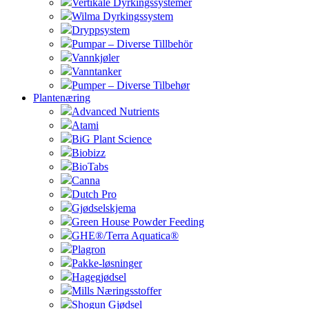
Vertikale Dyrkingssystemer
Wilma Dyrkingssystem
Dryppsystem
Pumpar – Diverse Tillbehör
Vannkjøler
Vanntanker
Pumper – Diverse Tilbehør
Plantenæring
Advanced Nutrients
Atami
BiG Plant Science
Biobizz
BioTabs
Canna
Dutch Pro
Gjødselskjema
Green House Powder Feeding
GHE®/Terra Aquatica®
Plagron
Pakke-løsninger
Hagegjødsel
Mills Næringsstoffer
Shogun Gjødsel