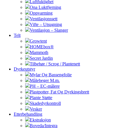
Luftfuktighet
Ona Luktfjerning
Oppvarming
Ventilasjonssett
Vifte – Utsugning
Ventilasjon – Slanger
Telt
Growtent
HOMEbox®
Mammoth
Secret Jardin
Tilbehør / Scrog / Plantenett
Dyrkeutstyr
Mylar Og Bassengfolie
Målebeger M.m.
PH – EC-målere
Plastpotter, Fat Og Dyrkingsbrett
Plante Støtte
Skadedyrkontroll
Vesker
Etterbehandling
Ekstraksjon
Boveda/Integra