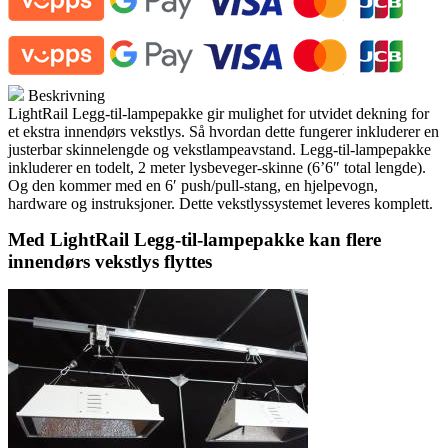
lampepakke
antall
Beskrivning
LightRail Legg-til-lampepakke gir mulighet for utvidet dekning for
et ekstra innendørs vekstlys. Så hvordan dette fungerer inkluderer en
justerbar skinnelengde og vekstlampeavstand. Legg-til-lampepakke
inkluderer en todelt, 2 meter lysbeveger-skinne (6’6″ total lengde).
Og den kommer med en 6′ push/pull-stang, en hjelpevogn,
hardware og instruksjoner. Dette vekstlyssystemet leveres komplett.
Med LightRail Legg-til-lampepakke kan flere
innendørs vekstlys flyttes