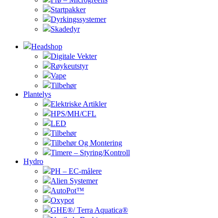
Startpakker
Dyrkingssystemer
Skadedyr
Headshop
Digitale Vekter
Røykeutstyr
Vape
Tilbehør
Plantelys
Elektriske Artikler
HPS/MH/CFL
LED
Tilbehør
Tilbehør Og Montering
Timere – Styring/Kontroll
Hydro
PH – EC-målere
Alien Systemer
AutoPot™
Oxypot
GHE®/ Terra Aquatica®