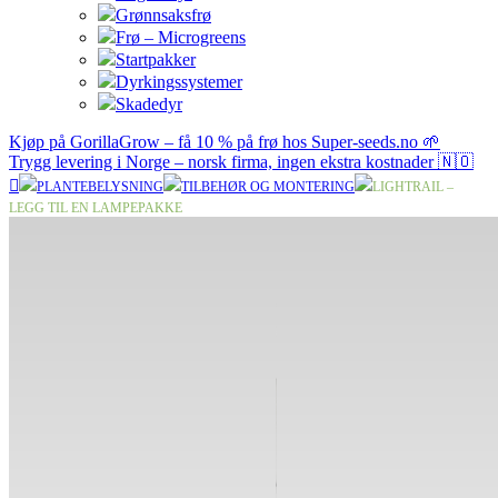
Grønnsaksfrø
Frø – Microgreens
Startpakker
Dyrkingssystemer
Skadedyr
Kjøp på GorillaGrow – få 10 % på frø hos Super-seeds.no 🌱
Trygg levering i Norge – norsk firma, ingen ekstra kostnader 🇳🇴
PLANTEBELYSNING
TILBEHØR OG MONTERING
LIGHTRAIL –
LEGG TIL EN LAMPEPAKKE