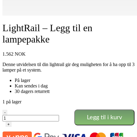
LightRail – Legg til en
lampepakke
1.562
NOK
Denne utvidelsen til din lightrail gir deg muligheten for å ha opp til 3
lamper på et system.
På lager
Kan sendes i dag
30 dagers returrett
1 på lager
LightRail
-
Legg til i kurv
-
Legg
+
til
en