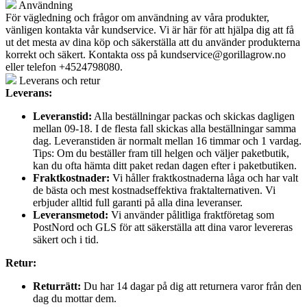
Användning
För vägledning och frågor om användning av våra produkter,
vänligen kontakta vår kundservice. Vi är här för att hjälpa dig att få
ut det mesta av dina köp och säkerställa att du använder produkterna
korrekt och säkert. Kontakta oss på
kundservice@gorillagrow.no
eller telefon +4524798080.
Leverans och retur
Leverans:
Leveranstid:
Alla beställningar packas och skickas dagligen
mellan 09-18. I de flesta fall skickas alla beställningar samma
dag. Leveranstiden är normalt mellan 16 timmar och 1 vardag.
Tips: Om du beställer fram till helgen och väljer paketbutik,
kan du ofta hämta ditt paket redan dagen efter i paketbutiken.
Fraktkostnader:
Vi håller fraktkostnaderna låga och har valt
de bästa och mest kostnadseffektiva fraktalternativen. Vi
erbjuder alltid full garanti på alla dina leveranser.
Leveransmetod:
Vi använder pålitliga fraktföretag som
PostNord och GLS för att säkerställa att dina varor levereras
säkert och i tid.
Retur:
Returrätt:
Du har 14 dagar på dig att returnera varor från den
dag du mottar dem.