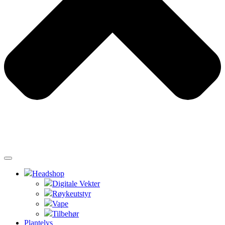
Headshop
Digitale Vekter
Røykeutstyr
Vape
Tilbehør
Plantelys