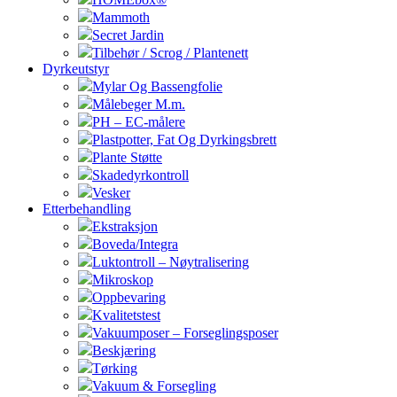
Mammoth
Secret Jardin
Tilbehør / Scrog / Plantenett
Dyrkeutstyr
Mylar Og Bassengfolie
Målebeger M.m.
PH – EC-målere
Plastpotter, Fat Og Dyrkingsbrett
Plante Støtte
Skadedyrkontroll
Vesker
Etterbehandling
Ekstraksjon
Boveda/Integra
Luktontroll – Nøytralisering
Mikroskop
Oppbevaring
Kvalitetstest
Vakuumposer – Forseglingsposer
Beskjæring
Tørking
Vakuum & Forsegling