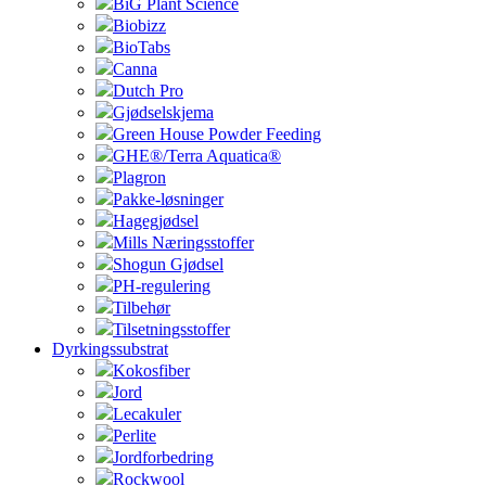
BiG Plant Science
Biobizz
BioTabs
Canna
Dutch Pro
Gjødselskjema
Green House Powder Feeding
GHE®/Terra Aquatica®
Plagron
Pakke-løsninger
Hagegjødsel
Mills Næringsstoffer
Shogun Gjødsel
PH-regulering
Tilbehør
Tilsetningsstoffer
Dyrkingssubstrat
Kokosfiber
Jord
Lecakuler
Perlite
Jordforbedring
Rockwool