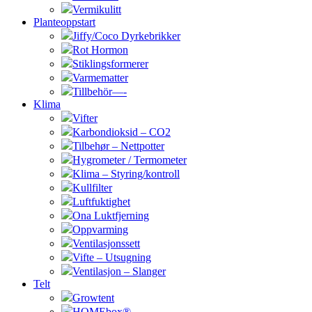
Vermikulitt
Planteoppstart
Jiffy/Coco Dyrkebrikker
Rot Hormon
Stiklingsformerer
Varmematter
Tillbehör—-
Klima
Vifter
Karbondioksid – CO2
Tilbehør – Nettpotter
Hygrometer / Termometer
Klima – Styring/kontroll
Kullfilter
Luftfuktighet
Ona Luktfjerning
Oppvarming
Ventilasjonssett
Vifte – Utsugning
Ventilasjon – Slanger
Telt
Growtent
HOMEbox®