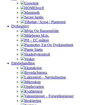
Growtent
HOMEbox®
Mammoth
Secret Jardin
Tilbehør / Scrog / Plantenett
Dyrkeutstyr
Mylar Og Bassengfolie
Målebeger M.m.
PH – EC-målere
Plastpotter, Fat Og Dyrkingsbrett
Plante Støtte
Skadedyrkontroll
Vesker
Etterbehandling
Ekstraksjon
Boveda/Integra
Luktontroll – Nøytralisering
Mikroskop
Oppbevaring
Kvalitetstest
Vakuumposer – Forseglingsposer
Beskjæring