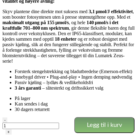
vitalitet og høyere avling!
Skyv plantene dine direkte mot suksess med
3,1 µmol/J effektivitet
,
som booster fotosyntesen uten å presse strømutgiftene opp. Med et
maksimalt utgang på 155 µmol/s
, og hele
140 µmol/s i det
kraftfulle 701–800 nm spektrum
, gir denne fleksible baren deg full
kontroll over vekstsyklusen. Den er IP65-klassifisert, modulær, kan
kjedes sammen med opptil
18 enheter
og er robust designet med
passiv kjøling, slik at den fungerer stillegående og stabilt. Perfekt for
å forlenge strekkhastigheten, fylling av vekstvolum og fremme
blomsterutvikling – det suverene tillegget til din Lumatek Zeus-
serie!
Forsterk stengelstrekking og bladutbredelse (Emerson-effekt)
Innebygd driver • Plug-and-play • Ingen demping nødvendig
Passiv kjøling – lydløs & vedlikeholdsfri
3 års garanti
– slitesterkt og driftssikkert valg
På lager
Kan sendes i dag
30 dagers returrett
Lumatek
-
Legg til i kurv
50W
FAR-
+
RED