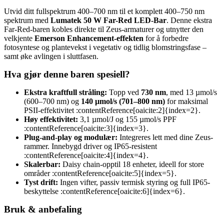
Utvid ditt fullspektrum 400–700 nm til et komplett 400–750 nm
spektrum med
Lumatek 50 W Far-Red LED-Bar
. Denne ekstra
Far-Red-baren kobles direkte til Zeus-armaturer og utnytter den
velkjente
Emerson Enhancement-effekten
for å forbedre
fotosyntese og plantevekst i vegetativ og tidlig blomstringsfase –
samt øke avlingen i sluttfasen.
Hva gjør denne baren spesiell?
Ekstra kraftfull stråling:
Topp ved
730 nm
, med 13 µmol/s
(600–700 nm) og
140 µmol/s (701–800 nm)
for maksimal
PSII-effektivitet :contentReference[oaicite:2]{index=2}.
Høy effektivitet:
3,1 µmol/J og 155 µmol/s PPF
:contentReference[oaicite:3]{index=3}.
Plug-and-play og modulær:
Integreres lett med dine Zeus-
rammer. Innebygd driver og IP65-resistent
:contentReference[oaicite:4]{index=4}.
Skalerbar:
Daisy chain-opptil 18 enheter, ideell for store
områder :contentReference[oaicite:5]{index=5}.
Tyst drift:
Ingen vifter, passiv termisk styring og full IP65-
beskyttelse :contentReference[oaicite:6]{index=6}.
Bruk & anbefaling