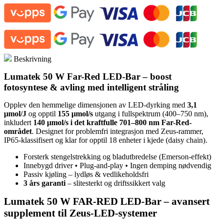
LED
BAR
antall
Beskrivning
Lumatek 50 W Far-Red LED-Bar – boost
fotosyntese & avling med intelligent stråling
Opplev den hemmelige dimensjonen av LED-dyrking med
3,1
µmol/J
og opptil
155 µmol/s
utgang i fullspektrum (400–750 nm),
inkludert
140 µmol/s i det kraftfulle 701–800 nm Far-Red-
området
. Designet for problemfri integrasjon med Zeus-rammer,
IP65-klassifisert og klar for opptil 18 enheter i kjede (daisy chain).
Forsterk stengelstrekking og bladutbredelse (Emerson-effekt)
Innebygd driver • Plug-and-play • Ingen demping nødvendig
Passiv kjøling – lydløs & vedlikeholdsfri
3 års garanti
– slitesterkt og driftssikkert valg
Lumatek 50 W FAR-RED LED-Bar – avansert
supplement til Zeus-LED-systemer