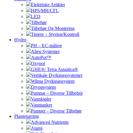
Elektriske Artikler
HPS/MH/CFL
LED
Tilbehør
Tilbehør Og Montering
Timere – Styring/Kontroll
Hydro
PH – EC-målere
Alien Systemer
AutoPot™
Oxypot
GHE®/ Terra Aquatica®
Vertikale Dyrkingssystemer
Wilma Dyrkingssystem
Dryppsystem
Pumpar – Diverse Tillbehör
Vannkjøler
Vanntanker
Pumper – Diverse Tilbehør
Plantenæring
Advanced Nutrients
Atami