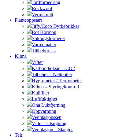
Jordforbedring
Rockwool
Vermikulitt
Planteoppstart
Jiffy/Coco Dyrkebrikker
Rot Hormon
Stiklingsformerer
Varmematter
Tillbehör—-
Klima
Vifter
Karbondioksid – CO2
Tilbehør – Nettpotter
Hygrometer / Termometer
Klima – Styring/kontroll
Kullfilter
Luftfuktighet
Ona Luktfjerning
Oppvarming
Ventilasjonssett
Vifte – Utsugning
Ventilasjon – Slanger
Telt