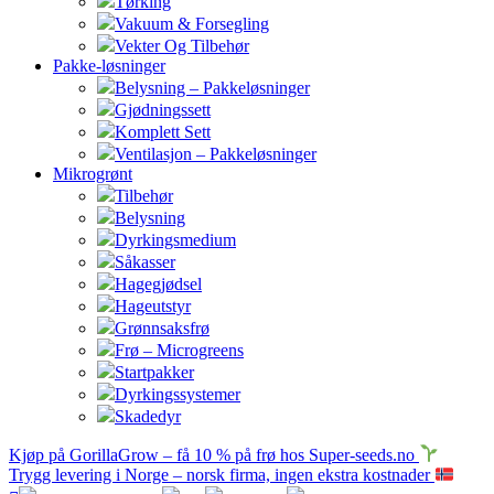
Tørking
Vakuum & Forsegling
Vekter Og Tilbehør
Pakke-løsninger
Belysning – Pakkeløsninger
Gjødningssett
Komplett Sett
Ventilasjon – Pakkeløsninger
Mikrogrønt
Tilbehør
Belysning
Dyrkingsmedium
Såkasser
Hagegjødsel
Hageutstyr
Grønnsaksfrø
Frø – Microgreens
Startpakker
Dyrkingssystemer
Skadedyr
Kjøp på GorillaGrow – få 10 % på frø hos Super-seeds.no
Trygg levering i Norge – norsk firma, ingen ekstra kostnader