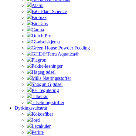
Atami
BiG Plant Science
Biobizz
BioTabs
Canna
Dutch Pro
Gjødselskjema
Green House Powder Feeding
GHE®/Terra Aquatica®
Plagron
Pakke-løsninger
Hagegjødsel
Mills Næringsstoffer
Shogun Gjødsel
PH-regulering
Tilbehør
Tilsetningsstoffer
Dyrkingssubstrat
Kokosfiber
Jord
Lecakuler
Perlite