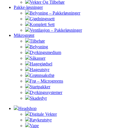
Vekter Og Tilbehør
Pakke-løsninger
Belysning – Pakkeløsninger
Gjødningssett
Komplett Sett
Ventilasjon – Pakkeløsninger
Mikrogrønt
Tilbehør
Belysning
Dyrkingsmedium
Såkasser
Hagegjødsel
Hageutstyr
Grønnsaksfrø
Frø – Microgreens
Startpakker
Dyrkingssystemer
Skadedyr
Headshop
Digitale Vekter
Røykeutstyr
Vape