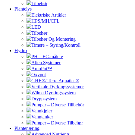
Tilbehør
Plantelys
Elektriske Artikler
HPS/MH/CFL
LED
Tilbehør
Tilbehør Og Montering
Timere – Styring/Kontroll
Hydro
PH – EC-målere
Alien Systemer
AutoPot™
Oxypot
GHE®/ Terra Aquatica®
Vertikale Dyrkingssystemer
Wilma Dyrkingssystem
Dryppsystem
Pumpar – Diverse Tillbehör
Vannkjøler
Vanntanker
Pumper – Diverse Tilbehør
Plantenæring
Advanced Nutrients