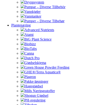
Dryppsystem
Pumpar – Diverse Tillbehör
Vannkjøler
Vanntanker
Pumper – Diverse Tilbehør
Plantenæring
Advanced Nutrients
Atami
BiG Plant Science
Biobizz
BioTabs
Canna
Dutch Pro
Gjødselskjema
Green House Powder Feeding
GHE®/Terra Aquatica®
Plagron
Pakke-løsninger
Hagegjødsel
Mills Næringsstoffer
Shogun Gjødsel
PH-regulering
Tilbehør