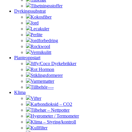
Tilsetningsstoffer
Dyrkingssubstrat
Kokosfiber
Jord
Lecakuler
Perlite
Jordforbedring
Rockwool
Vermikulitt
Planteoppstart
Jiffy/Coco Dyrkebrikker
Rot Hormon
Stiklingsformerer
Varmematter
Tillbehör—-
Klima
Vifter
Karbondioksid – CO2
Tilbehør – Nettpotter
Hygrometer / Termometer
Klima – Styring/kontroll
Kullfilter