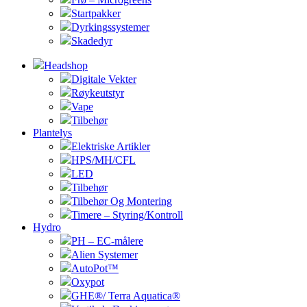
Startpakker
Dyrkingssystemer
Skadedyr
Headshop
Digitale Vekter
Røykeutstyr
Vape
Tilbehør
Plantelys
Elektriske Artikler
HPS/MH/CFL
LED
Tilbehør
Tilbehør Og Montering
Timere – Styring/Kontroll
Hydro
PH – EC-målere
Alien Systemer
AutoPot™
Oxypot
GHE®/ Terra Aquatica®