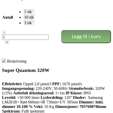
1 stk
Antall
10 stk
3 stk
Samsung
-
Legg til i kurv
SuperGrow
–
+
Pro
320W
antall
Beskrivning
Super Quantum 320W
Effektivitet:
Opptil 2,8 µmol/J
PPF:
1670 µmol/s
Inngangsspenning:
220-240V, 50-60Hz
Strømforbruk:
320W
(±5%)
Anbefalt dekningsareal:
1×1m
IP Klasse:
IP65
Levetid:
+50 000 timer
Lysfordeling:
120°
Dioder:
Samsung
LM281B+ Rød 660nm+IR 730nm+UV 395nm
Dimmer: Inkl.
dimmer 10-100 %
Vekt:
10 Kg
Dimensjoner: 795*690*86mm
Spektrum:
Fullt spektrum