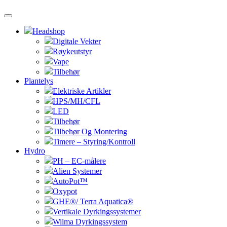
Headshop
Digitale Vekter
Røykeutstyr
Vape
Tilbehør
Plantelys
Elektriske Artikler
HPS/MH/CFL
LED
Tilbehør
Tilbehør Og Montering
Timere – Styring/Kontroll
Hydro
PH – EC-målere
Alien Systemer
AutoPot™
Oxypot
GHE®/ Terra Aquatica®
Vertikale Dyrkingssystemer
Wilma Dyrkingssystem