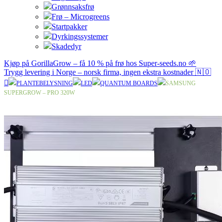
Grønnsaksfrø
Frø – Microgreens
Startpakker
Dyrkingssystemer
Skadedyr
Kjøp på GorillaGrow – få 10 % på frø hos Super-seeds.no 🌱
Trygg levering i Norge – norsk firma, ingen ekstra kostnader 🇳🇴
PLANTEBELYSNING
LED
QUANTUM BOARDS
SAMSUNG
SUPERGROW – PRO 320W