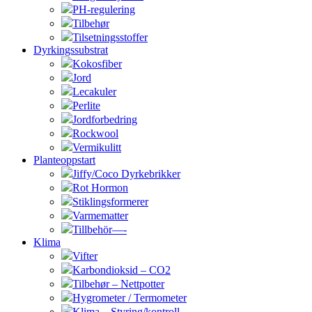
PH-regulering
Tilbehør
Tilsetningsstoffer
Dyrkingssubstrat
Kokosfiber
Jord
Lecakuler
Perlite
Jordforbedring
Rockwool
Vermikulitt
Planteoppstart
Jiffy/Coco Dyrkebrikker
Rot Hormon
Stiklingsformerer
Varmematter
Tillbehör—-
Klima
Vifter
Karbondioksid – CO2
Tilbehør – Nettpotter
Hygrometer / Termometer
Klima – Styring/kontroll