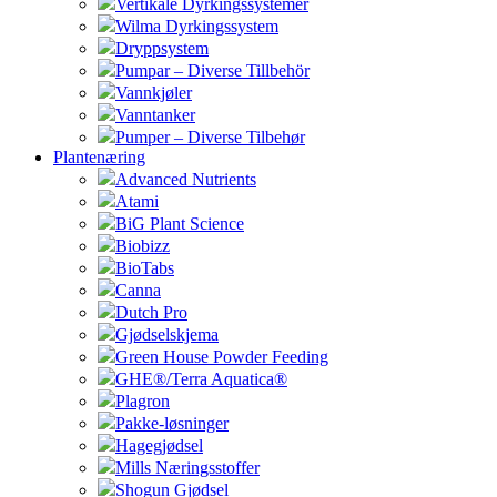
Vertikale Dyrkingssystemer
Wilma Dyrkingssystem
Dryppsystem
Pumpar – Diverse Tillbehör
Vannkjøler
Vanntanker
Pumper – Diverse Tilbehør
Plantenæring
Advanced Nutrients
Atami
BiG Plant Science
Biobizz
BioTabs
Canna
Dutch Pro
Gjødselskjema
Green House Powder Feeding
GHE®/Terra Aquatica®
Plagron
Pakke-løsninger
Hagegjødsel
Mills Næringsstoffer
Shogun Gjødsel