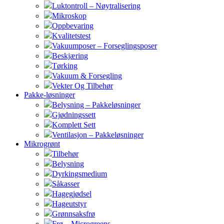
Luktontroll – Nøytralisering
Mikroskop
Oppbevaring
Kvalitetstest
Vakuumposer – Forseglingsposer
Beskjæring
Tørking
Vakuum & Forsegling
Vekter Og Tilbehør
Pakke-løsninger
Belysning – Pakkeløsninger
Gjødningssett
Komplett Sett
Ventilasjon – Pakkeløsninger
Mikrogrønt
Tilbehør
Belysning
Dyrkingsmedium
Såkasser
Hagegjødsel
Hageutstyr
Grønnsaksfrø
Frø – Microgreens