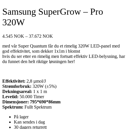
Samsung SuperGrow – Pro
320W
Prisområde:
4.545
NOK
–
37.672
NOK
4.545 NOK
med vår Super Quantum får du et rimelig 320W LED-panel med
til
god effektivitet, som dekker 1x1m i blomst
37.672 NOK
hvis du ser etter en rimelig men fortsatt effektiv LED-belysning, har
du funnet den helt riktige løsningen her!
Effektivitet:
2,8 µmol/J
Strømforbruk:
320W (±5%)
Dekningsareal:
1 x 1 m
Levetid:
50.000 Timer
Dimensjoner: 795*690*86mm
Spektrum
:
Fullt
Spektrum
På lager
Kan sendes i dag
30 dagers returrett