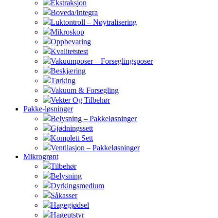
Ekstraksjon
Boveda/Integra
Luktontroll – Nøytralisering
Mikroskop
Oppbevaring
Kvalitetstest
Vakuumposer – Forseglingsposer
Beskjæring
Tørking
Vakuum & Forsegling
Vekter Og Tilbehør
Pakke-løsninger
Belysning – Pakkeløsninger
Gjødningssett
Komplett Sett
Ventilasjon – Pakkeløsninger
Mikrogrønt
Tilbehør
Belysning
Dyrkingsmedium
Såkasser
Hagegjødsel
Hageutstyr