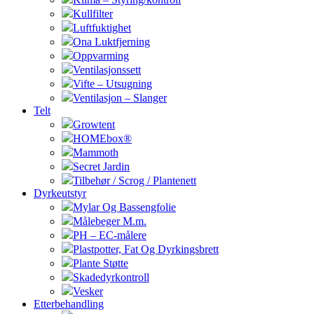
Kullfilter
Luftfuktighet
Ona Luktfjerning
Oppvarming
Ventilasjonssett
Vifte – Utsugning
Ventilasjon – Slanger
Telt
Growtent
HOMEbox®
Mammoth
Secret Jardin
Tilbehør / Scrog / Plantenett
Dyrkeutstyr
Mylar Og Bassengfolie
Målebeger M.m.
PH – EC-målere
Plastpotter, Fat Og Dyrkingsbrett
Plante Støtte
Skadedyrkontroll
Vesker
Etterbehandling