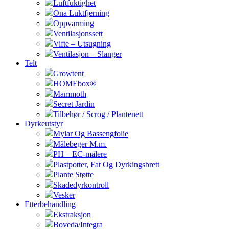
Luftfuktighet
Ona Luktfjerning
Oppvarming
Ventilasjonssett
Vifte – Utsugning
Ventilasjon – Slanger
Telt
Growtent
HOMEbox®
Mammoth
Secret Jardin
Tilbehør / Scrog / Plantenett
Dyrkeutstyr
Mylar Og Bassengfolie
Målebeger M.m.
PH – EC-målere
Plastpotter, Fat Og Dyrkingsbrett
Plante Støtte
Skadedyrkontroll
Vesker
Etterbehandling
Ekstraksjon
Boveda/Integra