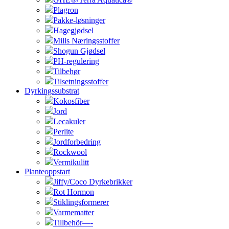
Plagron
Pakke-løsninger
Hagegjødsel
Mills Næringsstoffer
Shogun Gjødsel
PH-regulering
Tilbehør
Tilsetningsstoffer
Dyrkingssubstrat
Kokosfiber
Jord
Lecakuler
Perlite
Jordforbedring
Rockwool
Vermikulitt
Planteoppstart
Jiffy/Coco Dyrkebrikker
Rot Hormon
Stiklingsformerer
Varmematter
Tillbehör—-