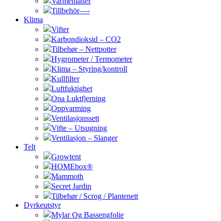
Varmematter
Tillbehör—-
Klima
Vifter
Karbondioksid – CO2
Tilbehør – Nettpotter
Hygrometer / Termometer
Klima – Styring/kontroll
Kullfilter
Luftfuktighet
Ona Luktfjerning
Oppvarming
Ventilasjonssett
Vifte – Utsugning
Ventilasjon – Slanger
Telt
Growtent
HOMEbox®
Mammoth
Secret Jardin
Tilbehør / Scrog / Plantenett
Dyrkeutstyr
Mylar Og Bassengfolie