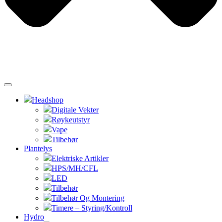
Headshop
Digitale Vekter
Røykeutstyr
Vape
Tilbehør
Plantelys
Elektriske Artikler
HPS/MH/CFL
LED
Tilbehør
Tilbehør Og Montering
Timere – Styring/Kontroll
Hydro