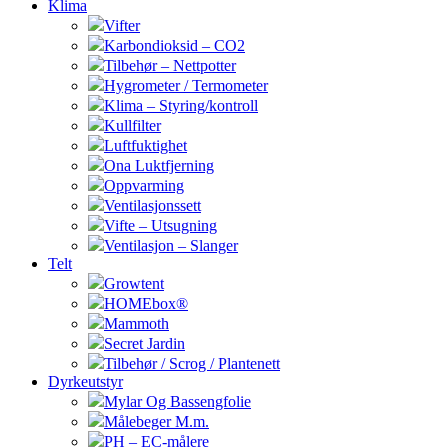
Klima
Vifter
Karbondioksid – CO2
Tilbehør – Nettpotter
Hygrometer / Termometer
Klima – Styring/kontroll
Kullfilter
Luftfuktighet
Ona Luktfjerning
Oppvarming
Ventilasjonssett
Vifte – Utsugning
Ventilasjon – Slanger
Telt
Growtent
HOMEbox®
Mammoth
Secret Jardin
Tilbehør / Scrog / Plantenett
Dyrkeutstyr
Mylar Og Bassengfolie
Målebeger M.m.
PH – EC-målere