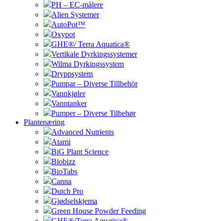
PH – EC-målere
Alien Systemer
AutoPot™
Oxypot
GHE®/ Terra Aquatica®
Vertikale Dyrkingssystemer
Wilma Dyrkingssystem
Dryppsystem
Pumpar – Diverse Tillbehör
Vannkjøler
Vanntanker
Pumper – Diverse Tilbehør
Plantenæring
Advanced Nutrients
Atami
BiG Plant Science
Biobizz
BioTabs
Canna
Dutch Pro
Gjødselskjema
Green House Powder Feeding
GHE®/Terra Aquatica®