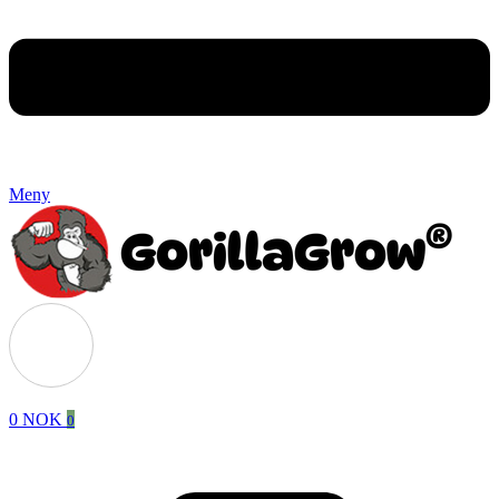
Meny
0
NOK
0