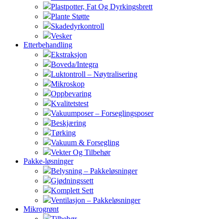
Plastpotter, Fat Og Dyrkingsbrett
Plante Støtte
Skadedyrkontroll
Vesker
Etterbehandling
Ekstraksjon
Boveda/Integra
Luktontroll – Nøytralisering
Mikroskop
Oppbevaring
Kvalitetstest
Vakuumposer – Forseglingsposer
Beskjæring
Tørking
Vakuum & Forsegling
Vekter Og Tilbehør
Pakke-løsninger
Belysning – Pakkeløsninger
Gjødningssett
Komplett Sett
Ventilasjon – Pakkeløsninger
Mikrogrønt
Tilbehør