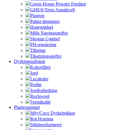
Green House Powder Feeding
GHE®/Terra Aquatica®
Plagron
Pakke-løsninger
Hagegjødsel
Mills Næringsstoffer
Shogun Gjødsel
PH-regulering
Tilbehør
Tilsetningsstoffer
Dyrkingssubstrat
Kokosfiber
Jord
Lecakuler
Perlite
Jordforbedring
Rockwool
Vermikulitt
Planteoppstart
Jiffy/Coco Dyrkebrikker
Rot Hormon
Stiklingsformerer