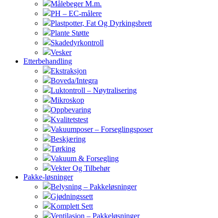
Målebeger M.m.
PH – EC-målere
Plastpotter, Fat Og Dyrkingsbrett
Plante Støtte
Skadedyrkontroll
Vesker
Etterbehandling
Ekstraksjon
Boveda/Integra
Luktontroll – Nøytralisering
Mikroskop
Oppbevaring
Kvalitetstest
Vakuumposer – Forseglingsposer
Beskjæring
Tørking
Vakuum & Forsegling
Vekter Og Tilbehør
Pakke-løsninger
Belysning – Pakkeløsninger
Gjødningssett
Komplett Sett
Ventilasjon – Pakkeløsninger