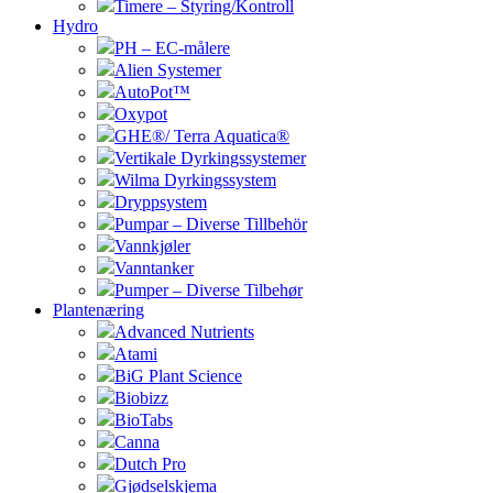
Timere – Styring/Kontroll
Hydro
PH – EC-målere
Alien Systemer
AutoPot™
Oxypot
GHE®/ Terra Aquatica®
Vertikale Dyrkingssystemer
Wilma Dyrkingssystem
Dryppsystem
Pumpar – Diverse Tillbehör
Vannkjøler
Vanntanker
Pumper – Diverse Tilbehør
Plantenæring
Advanced Nutrients
Atami
BiG Plant Science
Biobizz
BioTabs
Canna
Dutch Pro
Gjødselskjema