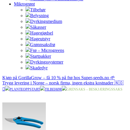
Mikrogrønt
Tilbehør
Belysning
Dyrkingsmedium
Såkasser
Hagegjødsel
Hageutstyr
Grønnsaksfrø
Frø – Microgreens
Startpakker
Dyrkingssystemer
Skadedyr
Kjøp på GorillaGrow – få 10 % på frø hos Super-seeds.no 🌱
Trygg levering i Norge – norsk firma, ingen ekstra kostnader 🇳🇴
PLANTEOPPSTART
TILBEHØR
GRENSAKS – BESKJÆRINGSSAKS