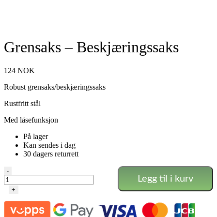
Grensaks – Beskjæringssaks
124
NOK
Robust grensaks/beskjæringssaks
Rustfritt stål
Med låsefunksjon
På lager
Kan sendes i dag
30 dagers returrett
Grensaks
-
Legg til i kurv
-
Beskjæringssaks
+
antall