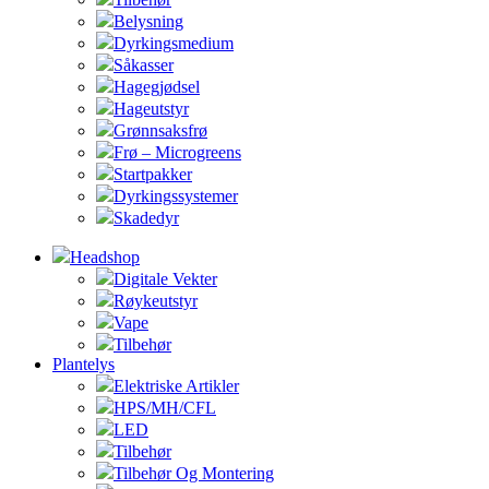
Belysning
Dyrkingsmedium
Såkasser
Hagegjødsel
Hageutstyr
Grønnsaksfrø
Frø – Microgreens
Startpakker
Dyrkingssystemer
Skadedyr
Headshop
Digitale Vekter
Røykeutstyr
Vape
Tilbehør
Plantelys
Elektriske Artikler
HPS/MH/CFL
LED
Tilbehør
Tilbehør Og Montering