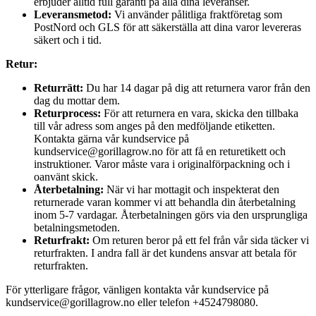
erbjuder alltid full garanti på alla dina leveranser.
Leveransmetod:
Vi använder pålitliga fraktföretag som
PostNord och GLS för att säkerställa att dina varor levereras
säkert och i tid.
Retur:
Returrätt:
Du har 14 dagar på dig att returnera varor från den
dag du mottar dem.
Returprocess:
För att returnera en vara, skicka den tillbaka
till vår adress som anges på den medföljande etiketten.
Kontakta gärna vår kundservice på
kundservice@gorillagrow.no för att få en returetikett och
instruktioner. Varor måste vara i originalförpackning och i
oanvänt skick.
Återbetalning:
När vi har mottagit och inspekterat den
returnerade varan kommer vi att behandla din återbetalning
inom 5-7 vardagar. Återbetalningen görs via den ursprungliga
betalningsmetoden.
Returfrakt:
Om returen beror på ett fel från vår sida täcker vi
returfrakten. I andra fall är det kundens ansvar att betala för
returfrakten.
För ytterligare frågor, vänligen kontakta vår kundservice på
kundservice@gorillagrow.no eller telefon +4524798080.