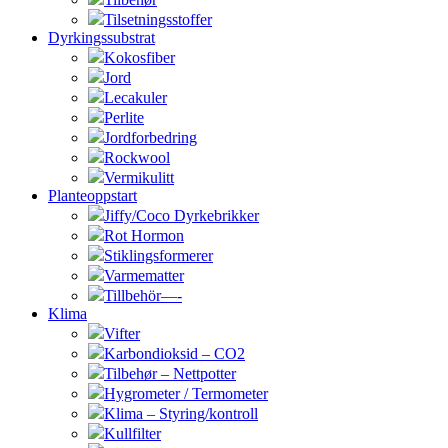
Tilsetningsstoffer
Dyrkingssubstrat
Kokosfiber
Jord
Lecakuler
Perlite
Jordforbedring
Rockwool
Vermikulitt
Planteoppstart
Jiffy/Coco Dyrkebrikker
Rot Hormon
Stiklingsformerer
Varmematter
Tillbehör—-
Klima
Vifter
Karbondioksid – CO2
Tilbehør – Nettpotter
Hygrometer / Termometer
Klima – Styring/kontroll
Kullfilter