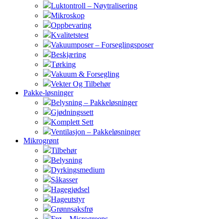
Luktontroll – Nøytralisering
Mikroskop
Oppbevaring
Kvalitetstest
Vakuumposer – Forseglingsposer
Beskjæring
Tørking
Vakuum & Forsegling
Vekter Og Tilbehør
Pakke-løsninger
Belysning – Pakkeløsninger
Gjødningssett
Komplett Sett
Ventilasjon – Pakkeløsninger
Mikrogrønt
Tilbehør
Belysning
Dyrkingsmedium
Såkasser
Hagegjødsel
Hageutstyr
Grønnsaksfrø
Frø – Microgreens