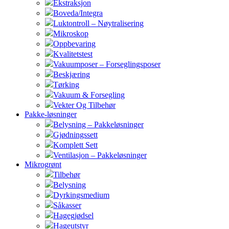
Ekstraksjon
Boveda/Integra
Luktontroll – Nøytralisering
Mikroskop
Oppbevaring
Kvalitetstest
Vakuumposer – Forseglingsposer
Beskjæring
Tørking
Vakuum & Forsegling
Vekter Og Tilbehør
Pakke-løsninger
Belysning – Pakkeløsninger
Gjødningssett
Komplett Sett
Ventilasjon – Pakkeløsninger
Mikrogrønt
Tilbehør
Belysning
Dyrkingsmedium
Såkasser
Hagegjødsel
Hageutstyr