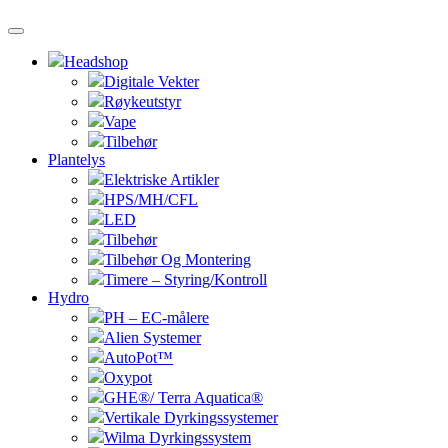
Headshop
Digitale Vekter
Røykeutstyr
Vape
Tilbehør
Plantelys
Elektriske Artikler
HPS/MH/CFL
LED
Tilbehør
Tilbehør Og Montering
Timere – Styring/Kontroll
Hydro
PH – EC-målere
Alien Systemer
AutoPot™
Oxypot
GHE®/ Terra Aquatica®
Vertikale Dyrkingssystemer
Wilma Dyrkingssystem