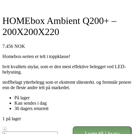
HOMEbox Ambient Q200+ –
200X200X220
7.456
NOK
Homebox-serien er telt i toppklasse!
hvit kvalitets mylar, som er den mest effektive belegget ved LED-
belysning.
stoffbelagt ytterbelegg som er ekstremt slitesterkt. og fremstår penere
enn de fleste andre telt på markedet.
På lager
Kan sendes i dag
30 dagers returrett
1 på lager
HOMEbox
-
Ambient