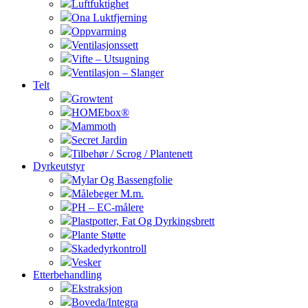
Luftfuktighet
Ona Luktfjerning
Oppvarming
Ventilasjonssett
Vifte – Utsugning
Ventilasjon – Slanger
Telt
Growtent
HOMEbox®
Mammoth
Secret Jardin
Tilbehør / Scrog / Plantenett
Dyrkeutstyr
Mylar Og Bassengfolie
Målebeger M.m.
PH – EC-målere
Plastpotter, Fat Og Dyrkingsbrett
Plante Støtte
Skadedyrkontroll
Vesker
Etterbehandling
Ekstraksjon
Boveda/Integra