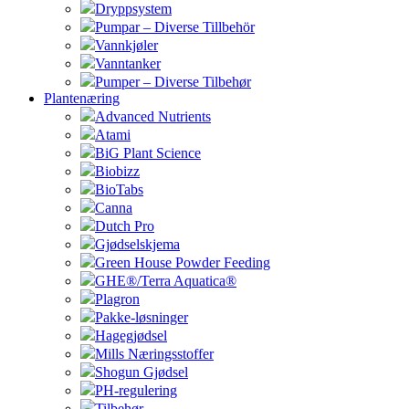
Dryppsystem
Pumpar – Diverse Tillbehör
Vannkjøler
Vanntanker
Pumper – Diverse Tilbehør
Plantenæring
Advanced Nutrients
Atami
BiG Plant Science
Biobizz
BioTabs
Canna
Dutch Pro
Gjødselskjema
Green House Powder Feeding
GHE®/Terra Aquatica®
Plagron
Pakke-løsninger
Hagegjødsel
Mills Næringsstoffer
Shogun Gjødsel
PH-regulering
Tilbehør