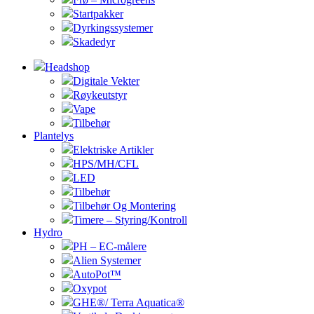
Startpakker
Dyrkingssystemer
Skadedyr
Headshop
Digitale Vekter
Røykeutstyr
Vape
Tilbehør
Plantelys
Elektriske Artikler
HPS/MH/CFL
LED
Tilbehør
Tilbehør Og Montering
Timere – Styring/Kontroll
Hydro
PH – EC-målere
Alien Systemer
AutoPot™
Oxypot
GHE®/ Terra Aquatica®