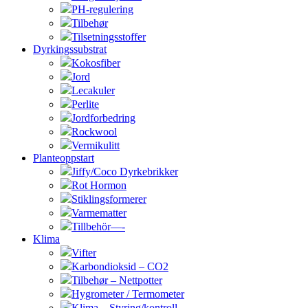
PH-regulering
Tilbehør
Tilsetningsstoffer
Dyrkingssubstrat
Kokosfiber
Jord
Lecakuler
Perlite
Jordforbedring
Rockwool
Vermikulitt
Planteoppstart
Jiffy/Coco Dyrkebrikker
Rot Hormon
Stiklingsformerer
Varmematter
Tillbehör—-
Klima
Vifter
Karbondioksid – CO2
Tilbehør – Nettpotter
Hygrometer / Termometer
Klima – Styring/kontroll