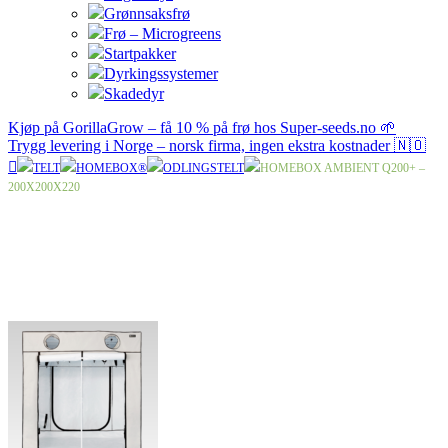
Grønnsaksfrø
Frø – Microgreens
Startpakker
Dyrkingssystemer
Skadedyr
Kjøp på GorillaGrow – få 10 % på frø hos Super-seeds.no 🌱
Trygg levering i Norge – norsk firma, ingen ekstra kostnader 🇳🇴
TELT
HOMEBOX®
ODLINGS­TELT
HOMEBOX AMBIENT Q200+ –
200X200X220