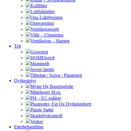
Kullfilter
Luftfuktighet
Ona Luktfjerning
Oppvarming
Ventilasjonssett
Vifte – Utsugning
Ventilasjon – Slanger
Telt
Growtent
HOMEbox®
Mammoth
Secret Jardin
Tilbehør / Scrog / Plantenett
Dyrkeutstyr
Mylar Og Bassengfolie
Målebeger M.m.
PH – EC-målere
Plastpotter, Fat Og Dyrkingsbrett
Plante Støtte
Skadedyrkontroll
Vesker
Etterbehandling