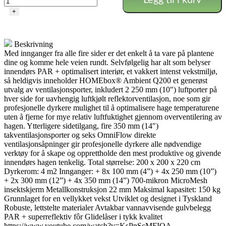
Legg til i kurv
Q200+
+
-
200X200X220
antall
Beskrivning
Med innganger fra alle fire sider er det enkelt å ta vare på plantene
dine og komme hele veien rundt. Selvfølgelig har alt som belyser
innendørs PAR + optimalisert interiør, et vakkert intenst vekstmiljø,
så heldigvis inneholder HOMEbox® Ambient Q200 et generøst
utvalg av ventilasjonsporter, inkludert 2 250 mm (10″) luftporter på
hver side for uavhengig luftkjølt reflektorventilasjon, noe som gir
profesjonelle dyrkere mulighet til å optimalisere hage temperaturene
uten å fjerne for mye relativ luftfuktighet gjennom overventilering av
hagen. Ytterligere sidetilgang, fire 350 mm (14″)
takventilasjonsporter og seks OmniFlow direkte
ventilasjonsåpninger gir profesjonelle dyrkere alle nødvendige
verktøy for å skape og opprettholde den mest produktive og givende
innendørs hagen tenkelig.
Total størrelse: 200 x 200 x 220 cm
Dyrkerom: 4 m2
Innganger
:
+ 8x 100 mm (4”)
+ 4x 250 mm (10”)
+ 2x 300 mm (12”)
+ 4x 350 mm (14”)
700-mikron MicroMesh
insektskjerm
Metallkonstruksjon 22 mm
Maksimal kapasitet: 150 kg
Grunnlaget for en vellykket vekst
Utviklet og designet i Tyskland
Robuste, lettstelte materialer
Avtakbar vannavvisende gulvbelegg
PAR + superreflektiv fôr
Glidelåser i
tykk kvalitet
https://www.youtube.com/watch?v=KsPnScMFIQA