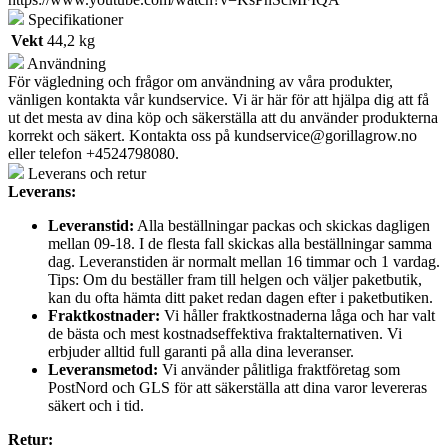
Specifikationer
Vekt
44,2 kg
Användning
För vägledning och frågor om användning av våra produkter,
vänligen kontakta vår kundservice. Vi är här för att hjälpa dig att få
ut det mesta av dina köp och säkerställa att du använder produkterna
korrekt och säkert. Kontakta oss på
kundservice@gorillagrow.no
eller telefon +4524798080.
Leverans och retur
Leverans:
Leveranstid:
Alla beställningar packas och skickas dagligen
mellan 09-18. I de flesta fall skickas alla beställningar samma
dag. Leveranstiden är normalt mellan 16 timmar och 1 vardag.
Tips: Om du beställer fram till helgen och väljer paketbutik,
kan du ofta hämta ditt paket redan dagen efter i paketbutiken.
Fraktkostnader:
Vi håller fraktkostnaderna låga och har valt
de bästa och mest kostnadseffektiva fraktalternativen. Vi
erbjuder alltid full garanti på alla dina leveranser.
Leveransmetod:
Vi använder pålitliga fraktföretag som
PostNord och GLS för att säkerställa att dina varor levereras
säkert och i tid.
Retur: