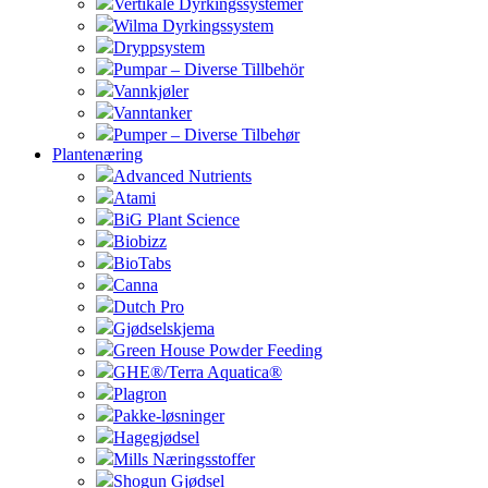
Vertikale Dyrkingssystemer
Wilma Dyrkingssystem
Dryppsystem
Pumpar – Diverse Tillbehör
Vannkjøler
Vanntanker
Pumper – Diverse Tilbehør
Plantenæring
Advanced Nutrients
Atami
BiG Plant Science
Biobizz
BioTabs
Canna
Dutch Pro
Gjødselskjema
Green House Powder Feeding
GHE®/Terra Aquatica®
Plagron
Pakke-løsninger
Hagegjødsel
Mills Næringsstoffer
Shogun Gjødsel