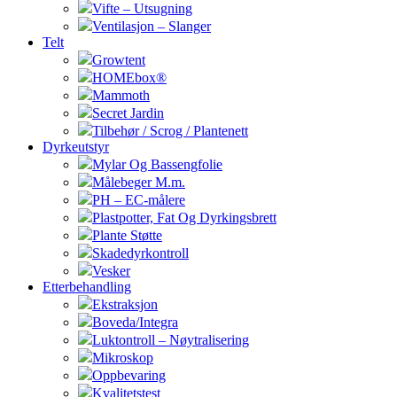
Vifte – Utsugning
Ventilasjon – Slanger
Telt
Growtent
HOMEbox®
Mammoth
Secret Jardin
Tilbehør / Scrog / Plantenett
Dyrkeutstyr
Mylar Og Bassengfolie
Målebeger M.m.
PH – EC-målere
Plastpotter, Fat Og Dyrkingsbrett
Plante Støtte
Skadedyrkontroll
Vesker
Etterbehandling
Ekstraksjon
Boveda/Integra
Luktontroll – Nøytralisering
Mikroskop
Oppbevaring
Kvalitetstest