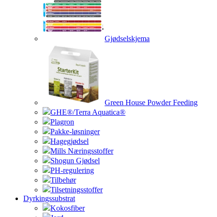
Gjødselskjema
Green House Powder Feeding
GHE®/Terra Aquatica®
Plagron
Pakke-løsninger
Hagegjødsel
Mills Næringsstoffer
Shogun Gjødsel
PH-regulering
Tilbehør
Tilsetningsstoffer
Dyrkingssubstrat
Kokosfiber