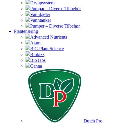
Dryppsystem
Pumpar – Diverse Tillbehör
Vannkjøler
Vanntanker
Pumper – Diverse Tilbehør
Plantenæring
Advanced Nutrients
Atami
BiG Plant Science
Biobizz
BioTabs
Canna
Dutch Pro