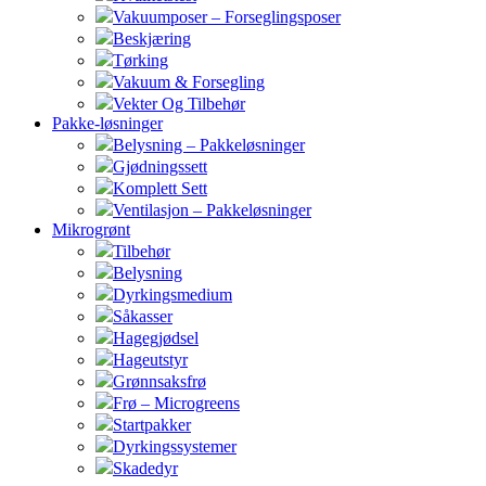
Vakuumposer – Forseglingsposer
Beskjæring
Tørking
Vakuum & Forsegling
Vekter Og Tilbehør
Pakke-løsninger
Belysning – Pakkeløsninger
Gjødningssett
Komplett Sett
Ventilasjon – Pakkeløsninger
Mikrogrønt
Tilbehør
Belysning
Dyrkingsmedium
Såkasser
Hagegjødsel
Hageutstyr
Grønnsaksfrø
Frø – Microgreens
Startpakker
Dyrkingssystemer
Skadedyr