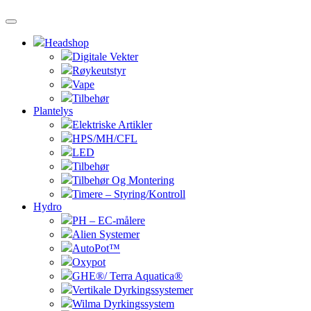
Headshop
Digitale Vekter
Røykeutstyr
Vape
Tilbehør
Plantelys
Elektriske Artikler
HPS/MH/CFL
LED
Tilbehør
Tilbehør Og Montering
Timere – Styring/Kontroll
Hydro
PH – EC-målere
Alien Systemer
AutoPot™
Oxypot
GHE®/ Terra Aquatica®
Vertikale Dyrkingssystemer
Wilma Dyrkingssystem