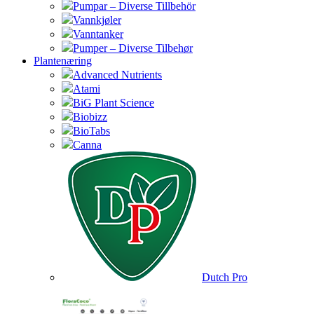
Pumpar – Diverse Tillbehör
Vannkjøler
Vanntanker
Pumper – Diverse Tilbehør
Plantenæring
Advanced Nutrients
Atami
BiG Plant Science
Biobizz
BioTabs
Canna
Dutch Pro