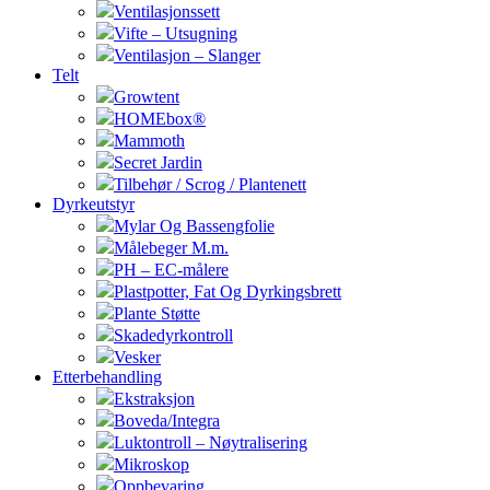
Ventilasjonssett
Vifte – Utsugning
Ventilasjon – Slanger
Telt
Growtent
HOMEbox®
Mammoth
Secret Jardin
Tilbehør / Scrog / Plantenett
Dyrkeutstyr
Mylar Og Bassengfolie
Målebeger M.m.
PH – EC-målere
Plastpotter, Fat Og Dyrkingsbrett
Plante Støtte
Skadedyrkontroll
Vesker
Etterbehandling
Ekstraksjon
Boveda/Integra
Luktontroll – Nøytralisering
Mikroskop
Oppbevaring