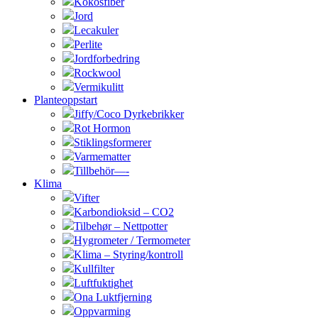
Kokosfiber
Jord
Lecakuler
Perlite
Jordforbedring
Rockwool
Vermikulitt
Planteoppstart
Jiffy/Coco Dyrkebrikker
Rot Hormon
Stiklingsformerer
Varmematter
Tillbehör—-
Klima
Vifter
Karbondioksid – CO2
Tilbehør – Nettpotter
Hygrometer / Termometer
Klima – Styring/kontroll
Kullfilter
Luftfuktighet
Ona Luktfjerning
Oppvarming