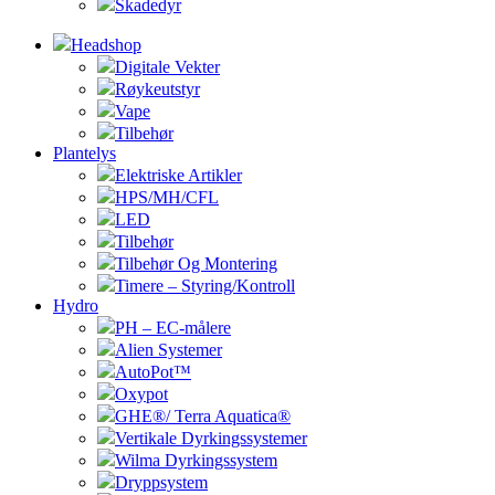
Skadedyr
Headshop
Digitale Vekter
Røykeutstyr
Vape
Tilbehør
Plantelys
Elektriske Artikler
HPS/MH/CFL
LED
Tilbehør
Tilbehør Og Montering
Timere – Styring/Kontroll
Hydro
PH – EC-målere
Alien Systemer
AutoPot™
Oxypot
GHE®/ Terra Aquatica®
Vertikale Dyrkingssystemer
Wilma Dyrkingssystem
Dryppsystem