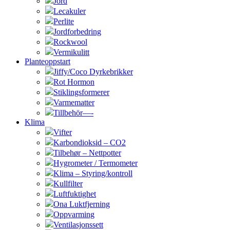
Jord
Lecakuler
Perlite
Jordforbedring
Rockwool
Vermikulitt
Planteoppstart
Jiffy/Coco Dyrkebrikker
Rot Hormon
Stiklingsformerer
Varmematter
Tillbehör—-
Klima
Vifter
Karbondioksid – CO2
Tilbehør – Nettpotter
Hygrometer / Termometer
Klima – Styring/kontroll
Kullfilter
Luftfuktighet
Ona Luktfjerning
Oppvarming
Ventilasjonssett