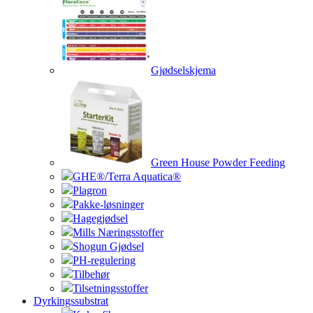
Gjødselskjema
Green House Powder Feeding
GHE®/Terra Aquatica®
Plagron
Pakke-løsninger
Hagegjødsel
Mills Næringsstoffer
Shogun Gjødsel
PH-regulering
Tilbehør
Tilsetningsstoffer
Dyrkingssubstrat