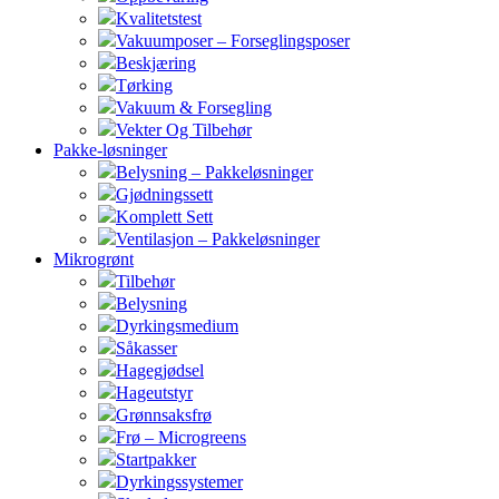
Kvalitetstest
Vakuumposer – Forseglingsposer
Beskjæring
Tørking
Vakuum & Forsegling
Vekter Og Tilbehør
Pakke-løsninger
Belysning – Pakkeløsninger
Gjødningssett
Komplett Sett
Ventilasjon – Pakkeløsninger
Mikrogrønt
Tilbehør
Belysning
Dyrkingsmedium
Såkasser
Hagegjødsel
Hageutstyr
Grønnsaksfrø
Frø – Microgreens
Startpakker
Dyrkingssystemer