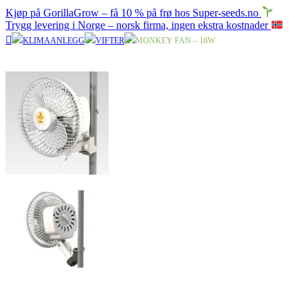
Kjøp på GorillaGrow – få 10 % på frø hos Super-seeds.no
Trygg levering i Norge – norsk firma, ingen ekstra kostnader
KLIMAANLEGG
VIFTER
MONKEY FAN – 16W