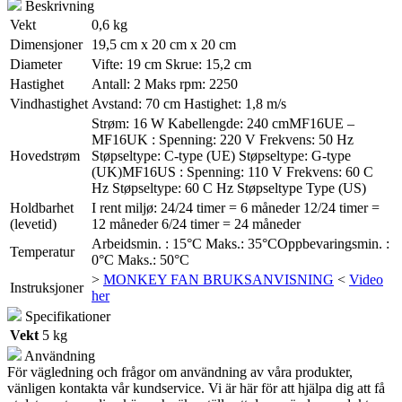
Beskrivning
Vekt
0,6 kg
Dimensjoner
19,5 cm x 20 cm x 20 cm
Diameter
Vifte: 19 cm Skrue: 15,2 cm
Hastighet
Antall: 2 Maks rpm: 2250
Vindhastighet
Avstand: 70 cm Hastighet: 1,8 m/s
Strøm: 16 W Kabellengde: 240 cmMF16UE –
MF16UK : Spenning: 220 V Frekvens: 50 Hz
Hovedstrøm
Støpseltype: C-type (UE) Støpseltype: G-type
(UK)MF16US : Spenning: 110 V Frekvens: 60 C
Hz Støpseltype: 60 C Hz Støpseltype Type (US)
Holdbarhet
I rent miljø: 24/24 timer = 6 måneder 12/24 timer =
(levetid)
12 måneder 6/24 timer = 24 måneder
Arbeidsmin. : 15°C Maks.: 35°COppbevaringsmin. :
Temperatur
0°C Maks.: 50°C
>
MONKEY FAN BRUKSANVISNING
<
Video
Instruksjoner
her
Specifikationer
Vekt
5 kg
Användning
För vägledning och frågor om användning av våra produkter,
vänligen kontakta vår kundservice. Vi är här för att hjälpa dig att få