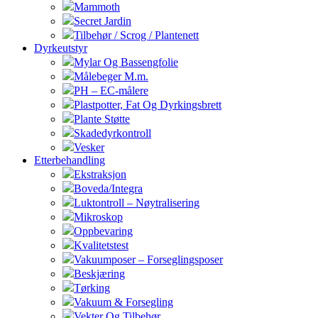
Mammoth
Secret Jardin
Tilbehør / Scrog / Plantenett
Dyrkeutstyr
Mylar Og Bassengfolie
Målebeger M.m.
PH – EC-målere
Plastpotter, Fat Og Dyrkingsbrett
Plante Støtte
Skadedyrkontroll
Vesker
Etterbehandling
Ekstraksjon
Boveda/Integra
Luktontroll – Nøytralisering
Mikroskop
Oppbevaring
Kvalitetstest
Vakuumposer – Forseglingsposer
Beskjæring
Tørking
Vakuum & Forsegling
Vekter Og Tilbehør