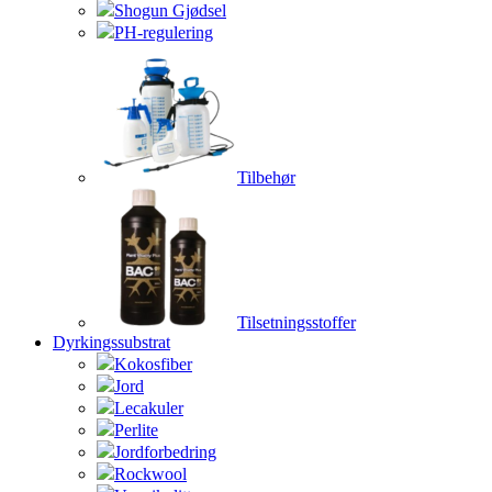
Shogun Gjødsel
PH-regulering
Tilbehør
Tilsetningsstoffer
Dyrkingssubstrat
Kokosfiber
Jord
Lecakuler
Perlite
Jordforbedring
Rockwool