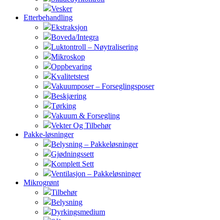
Vesker
Etterbehandling
Ekstraksjon
Boveda/Integra
Luktontroll – Nøytralisering
Mikroskop
Oppbevaring
Kvalitetstest
Vakuumposer – Forseglingsposer
Beskjæring
Tørking
Vakuum & Forsegling
Vekter Og Tilbehør
Pakke-løsninger
Belysning – Pakkeløsninger
Gjødningssett
Komplett Sett
Ventilasjon – Pakkeløsninger
Mikrogrønt
Tilbehør
Belysning
Dyrkingsmedium