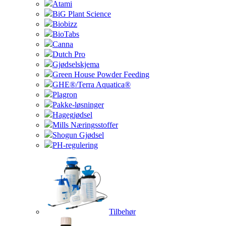
Atami
BiG Plant Science
Biobizz
BioTabs
Canna
Dutch Pro
Gjødselskjema
Green House Powder Feeding
GHE®/Terra Aquatica®
Plagron
Pakke-løsninger
Hagegjødsel
Mills Næringsstoffer
Shogun Gjødsel
PH-regulering
Tilbehør