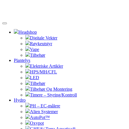
Headshop
Digitale Vekter
Røykeutstyr
Vape
Tilbehør
Plantelys
Elektriske Artikler
HPS/MH/CFL
LED
Tilbehør
Tilbehør Og Montering
Timere – Styring/Kontroll
Hydro
PH – EC-målere
Alien Systemer
AutoPot™
Oxypot
GHE®/ Terra Aquatica®