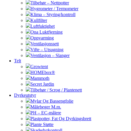
Tilbehør – Nettpotter
Hygrometer / Termometer
Klima – Styring/kontroll
Kullfilter
Luftfuktighet
Ona Luktfjerning
Oppvarming
Ventilasjonssett
Vifte – Utsugning
Ventilasjon – Slanger
Telt
Growtent
HOMEbox®
Mammoth
Secret Jardin
Tilbehør / Scrog / Plantenett
Dyrkeutstyr
Mylar Og Bassengfolie
Målebeger M.m.
PH – EC-målere
Plastpotter, Fat Og Dyrkingsbrett
Plante Støtte
Skadedyrkontroll