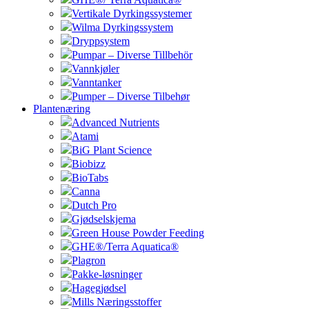
Vertikale Dyrkingssystemer
Wilma Dyrkingssystem
Dryppsystem
Pumpar – Diverse Tillbehör
Vannkjøler
Vanntanker
Pumper – Diverse Tilbehør
Plantenæring
Advanced Nutrients
Atami
BiG Plant Science
Biobizz
BioTabs
Canna
Dutch Pro
Gjødselskjema
Green House Powder Feeding
GHE®/Terra Aquatica®
Plagron
Pakke-løsninger
Hagegjødsel
Mills Næringsstoffer