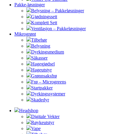
Pakke-løsninger
Belysning – Pakkeløsninger
Gjødningssett
Komplett Sett
Ventilasjon – Pakkeløsninger
Mikrogrønt
Tilbehør
Belysning
Dyrkingsmedium
Såkasser
Hagegjødsel
Hageutstyr
Grønnsaksfrø
Frø – Microgreens
Startpakker
Dyrkingssystemer
Skadedyr
Headshop
Digitale Vekter
Røykeutstyr
Vape