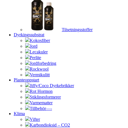
Tilsetningsstoffer
Dyrkingssubstrat
Kokosfiber
Jord
Lecakuler
Perlite
Jordforbedring
Rockwool
Vermikulitt
Planteoppstart
Jiffy/Coco Dyrkebrikker
Rot Hormon
Stiklingsformerer
Varmematter
Tillbehör—-
Klima
Vifter
Karbondioksid – CO2