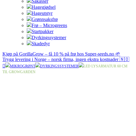
Såkasser
Hagegjødsel
Hageutstyr
Grønnsaksfrø
Frø – Microgreens
Startpakker
Dyrkingssystemer
Skadedyr
Kjøp på GorillaGrow – få 10 % på frø hos Super-seeds.no 🌱
Trygg levering i Norge – norsk firma, ingen ekstra kostnader 🇳🇴
MIKROGRØNT
DYRKINGSSYSTEMER
LED LYSARMATUR 60 CM
TIL GROWGARDEN