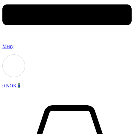
Meny
0
NOK
0