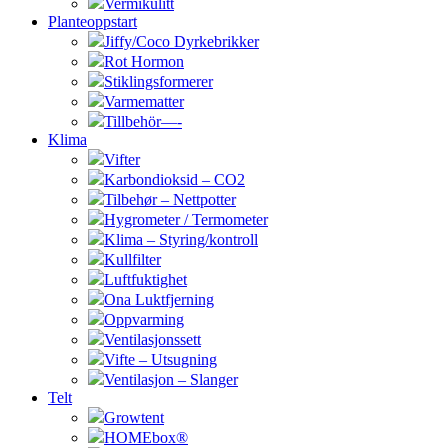
Vermikulitt
Planteoppstart
Jiffy/Coco Dyrkebrikker
Rot Hormon
Stiklingsformerer
Varmematter
Tillbehör—-
Klima
Vifter
Karbondioksid – CO2
Tilbehør – Nettpotter
Hygrometer / Termometer
Klima – Styring/kontroll
Kullfilter
Luftfuktighet
Ona Luktfjerning
Oppvarming
Ventilasjonssett
Vifte – Utsugning
Ventilasjon – Slanger
Telt
Growtent
HOMEbox®