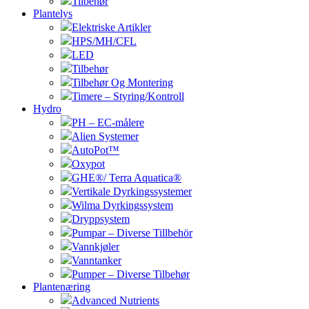
Tilbehør
Plantelys
Elektriske Artikler
HPS/MH/CFL
LED
Tilbehør
Tilbehør Og Montering
Timere – Styring/Kontroll
Hydro
PH – EC-målere
Alien Systemer
AutoPot™
Oxypot
GHE®/ Terra Aquatica®
Vertikale Dyrkingssystemer
Wilma Dyrkingssystem
Dryppsystem
Pumpar – Diverse Tillbehör
Vannkjøler
Vanntanker
Pumper – Diverse Tilbehør
Plantenæring
Advanced Nutrients