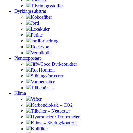
Tilsetningsstoffer
Dyrkingssubstrat
Kokosfiber
Jord
Lecakuler
Perlite
Jordforbedring
Rockwool
Vermikulitt
Planteoppstart
Jiffy/Coco Dyrkebrikker
Rot Hormon
Stiklingsformerer
Varmematter
Tillbehör—-
Klima
Vifter
Karbondioksid – CO2
Tilbehør – Nettpotter
Hygrometer / Termometer
Klima – Styring/kontroll
Kullfilter