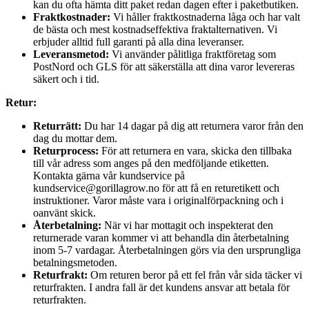
kan du ofta hämta ditt paket redan dagen efter i paketbutiken.
Fraktkostnader:
Vi håller fraktkostnaderna låga och har valt
de bästa och mest kostnadseffektiva fraktalternativen. Vi
erbjuder alltid full garanti på alla dina leveranser.
Leveransmetod:
Vi använder pålitliga fraktföretag som
PostNord och GLS för att säkerställa att dina varor levereras
säkert och i tid.
Retur:
Returrätt:
Du har 14 dagar på dig att returnera varor från den
dag du mottar dem.
Returprocess:
För att returnera en vara, skicka den tillbaka
till vår adress som anges på den medföljande etiketten.
Kontakta gärna vår kundservice på
kundservice@gorillagrow.no för att få en returetikett och
instruktioner. Varor måste vara i originalförpackning och i
oanvänt skick.
Återbetalning:
När vi har mottagit och inspekterat den
returnerade varan kommer vi att behandla din återbetalning
inom 5-7 vardagar. Återbetalningen görs via den ursprungliga
betalningsmetoden.
Returfrakt:
Om returen beror på ett fel från vår sida täcker vi
returfrakten. I andra fall är det kundens ansvar att betala för
returfrakten.