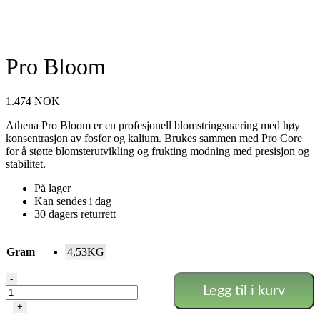
Pro Bloom
1.474
NOK
Athena Pro Bloom er en profesjonell blomstringsnæring med høy
konsentrasjon av fosfor og kalium. Brukes sammen med Pro Core
for å støtte blomsterutvikling og frukting modning med presisjon og
stabilitet.
På lager
Kan sendes i dag
30 dagers returrett
Gram
4,53KG
Pro
-
Legg til i kurv
Bloom
antall
+