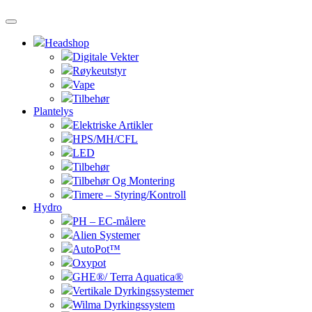
Headshop
Digitale Vekter
Røykeutstyr
Vape
Tilbehør
Plantelys
Elektriske Artikler
HPS/MH/CFL
LED
Tilbehør
Tilbehør Og Montering
Timere – Styring/Kontroll
Hydro
PH – EC-målere
Alien Systemer
AutoPot™
Oxypot
GHE®/ Terra Aquatica®
Vertikale Dyrkingssystemer
Wilma Dyrkingssystem