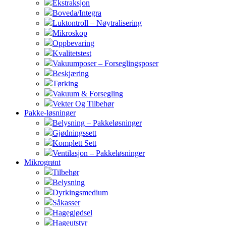
Ekstraksjon
Boveda/Integra
Luktontroll – Nøytralisering
Mikroskop
Oppbevaring
Kvalitetstest
Vakuumposer – Forseglingsposer
Beskjæring
Tørking
Vakuum & Forsegling
Vekter Og Tilbehør
Pakke-løsninger
Belysning – Pakkeløsninger
Gjødningssett
Komplett Sett
Ventilasjon – Pakkeløsninger
Mikrogrønt
Tilbehør
Belysning
Dyrkingsmedium
Såkasser
Hagegjødsel
Hageutstyr