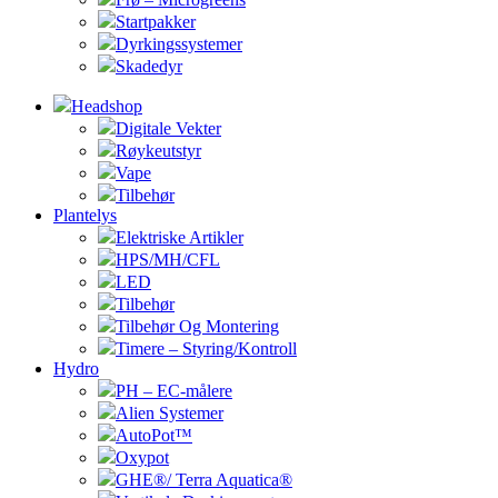
Startpakker
Dyrkingssystemer
Skadedyr
Headshop
Digitale Vekter
Røykeutstyr
Vape
Tilbehør
Plantelys
Elektriske Artikler
HPS/MH/CFL
LED
Tilbehør
Tilbehør Og Montering
Timere – Styring/Kontroll
Hydro
PH – EC-målere
Alien Systemer
AutoPot™
Oxypot
GHE®/ Terra Aquatica®