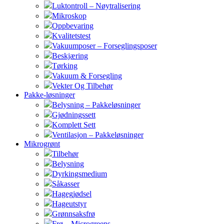
Luktontroll – Nøytralisering
Mikroskop
Oppbevaring
Kvalitetstest
Vakuumposer – Forseglingsposer
Beskjæring
Tørking
Vakuum & Forsegling
Vekter Og Tilbehør
Pakke-løsninger
Belysning – Pakkeløsninger
Gjødningssett
Komplett Sett
Ventilasjon – Pakkeløsninger
Mikrogrønt
Tilbehør
Belysning
Dyrkingsmedium
Såkasser
Hagegjødsel
Hageutstyr
Grønnsaksfrø
Frø – Microgreens