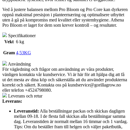
Ved å justere balansen mellom Pro Bloom og Pro Core kan dyrkeren
oppnå maksimal presisjon i planteernæring og optimalisere utbyttet
uten å gå på kompromiss med kvalitet eller systemhygiene. Athena
Pro Bloom er laget for dem som krever kontroll – og resultater.
Specifikationer
Vekt
6 kg
Gram
4,53KG
Användning
För vägledning och frågor om användning av våra produkter,
vänligen kontakta vår kundservice. Vi är här för att hjälpa dig att få
ut det mesta av dina köp och säkerställa att du använder produkterna
korrekt och säkert. Kontakta oss på
kundservice@gorillagrow.no
eller telefon +4524798080.
Leverans och retur
Leverans:
Leveranstid:
Alla beställningar packas och skickas dagligen
mellan 09-18. I de flesta fall skickas alla beställningar samma
dag. Leveranstiden är normalt mellan 16 timmar och 1 vardag.
Tips: Om du beställer fram till helgen och väljer paketbutik,