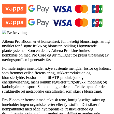
Beskrivning
Athena Pro Bloom er et konsentrert, fullt løselig blomstringsnæring
utviklet for å støtte frukt- og blomsterutvikling i høytytende
plantesystemer. Som en del av Athena Pro Line brukes den i
kombinasjon med Pro Core og gir mulighet for presis tilpasning av
næringsprofilen i generativ fase.
Formuleringen inneholder nøye avstemte mengder fosfor og kalium,
som fremmer celledifferensiering, sukkerproduksjon og
blomsterfylde. Fosfor bidrar til ATP-produksjon og
energioverføring, mens kalium regulerer turgortrykk, modning og
karbohydrattransport. Sammen utgjør de en effektiv støtte for den
strukturelle og metabolske omstillingen som skjer i blomstring.
Pro Bloom er fremstilt med teknisk rene, hurtig løselige salter og
inneholder ingen organiske rester eller fyllstoffer. Det sikrer full
kompatibilitet med både hydroponiske, resirkulerende og
dryppbaserte systemer, hvor renhet og stabilitet er avgjørende.