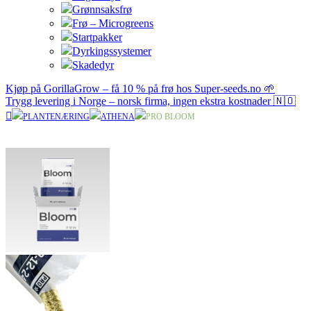
Grønnsaksfrø
Frø – Microgreens
Startpakker
Dyrkingssystemer
Skadedyr
Kjøp på GorillaGrow – få 10 % på frø hos Super-seeds.no 🌱
Trygg levering i Norge – norsk firma, ingen ekstra kostnader 🇳🇴
PLANTENÆRING
ATHENA
PRO BLOOM