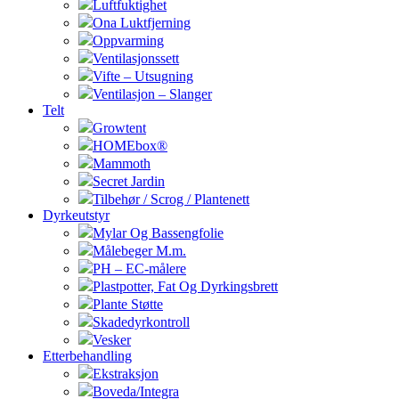
Luftfuktighet
Ona Luktfjerning
Oppvarming
Ventilasjonssett
Vifte – Utsugning
Ventilasjon – Slanger
Telt
Growtent
HOMEbox®
Mammoth
Secret Jardin
Tilbehør / Scrog / Plantenett
Dyrkeutstyr
Mylar Og Bassengfolie
Målebeger M.m.
PH – EC-målere
Plastpotter, Fat Og Dyrkingsbrett
Plante Støtte
Skadedyrkontroll
Vesker
Etterbehandling
Ekstraksjon
Boveda/Integra