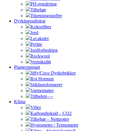
PH-regulering
Tilbehør
Tilsetningsstoffer
Dyrkingssubstrat
Kokosfiber
Jord
Lecakuler
Perlite
Jordforbedring
Rockwool
Vermikulitt
Planteoppstart
Jiffy/Coco Dyrkebrikker
Rot Hormon
Stiklingsformerer
Varmematter
Tillbehör—-
Klima
Vifter
Karbondioksid – CO2
Tilbehør – Nettpotter
Hygrometer / Termometer
Klima – Styring/kontroll