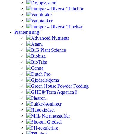
Dryppsystem
Pumpar – Diverse Tillbehör
Vannkjøler
Vanntanker
Pumper – Diverse Tilbehør
Plantenæring
Advanced Nutrients
Atami
BiG Plant Science
Biobizz
BioTabs
Canna
Dutch Pro
Gjødselskjema
Green House Powder Feeding
GHE®/Terra Aquatica®
Plagron
Pakke-løsninger
Hagegjødsel
Mills Næringsstoffer
Shogun Gjødsel
PH-regulering
Tilbehør