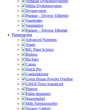
Vertikale Dyrkingssystemer
Wilma Dyrkingssystem
Dryppsystem
Pumpar – Diverse Tillbehör
Vannkjøler
Vanntanker
Pumper – Diverse Tilbehør
Plantenæring
Advanced Nutrients
Atami
BiG Plant Science
Biobizz
BioTabs
Canna
Dutch Pro
Gjødselskjema
Green House Powder Feeding
GHE®/Terra Aquatica®
Plagron
Pakke-løsninger
Hagegjødsel
Mills Næringsstoffer
Shogun Gjødsel