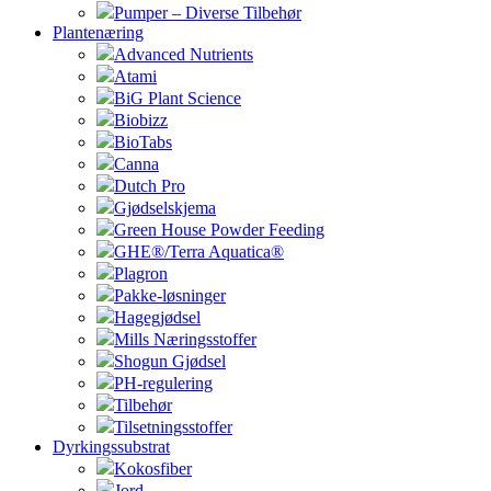
Pumper – Diverse Tilbehør
Plantenæring
Advanced Nutrients
Atami
BiG Plant Science
Biobizz
BioTabs
Canna
Dutch Pro
Gjødselskjema
Green House Powder Feeding
GHE®/Terra Aquatica®
Plagron
Pakke-løsninger
Hagegjødsel
Mills Næringsstoffer
Shogun Gjødsel
PH-regulering
Tilbehør
Tilsetningsstoffer
Dyrkingssubstrat
Kokosfiber
Jord