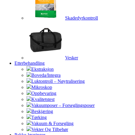
Skadedyrkontroll
Vesker
Etterbehandling
Ekstraksjon
Boveda/Integra
Luktontroll – Nøytralisering
Mikroskop
Oppbevaring
Kvalitetstest
Vakuumposer – Forseglingsposer
Beskjæring
Tørking
Vakuum & Forsegling
Vekter Og Tilbehør
Pakke-løsninger