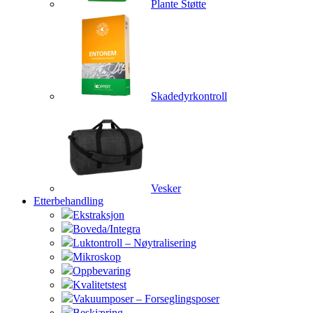
Plante Støtte
Skadedyrkontroll
Vesker
Etterbehandling
Ekstraksjon
Boveda/Integra
Luktontroll – Nøytralisering
Mikroskop
Oppbevaring
Kvalitetstest
Vakuumposer – Forseglingsposer
Beskjæring