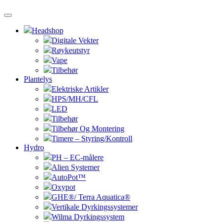
Headshop
Digitale Vekter
Røykeutstyr
Vape
Tilbehør
Plantelys
Elektriske Artikler
HPS/MH/CFL
LED
Tilbehør
Tilbehør Og Montering
Timere – Styring/Kontroll
Hydro
PH – EC-målere
Alien Systemer
AutoPot™
Oxypot
GHE®/ Terra Aquatica®
Vertikale Dyrkingssystemer
Wilma Dyrkingssystem