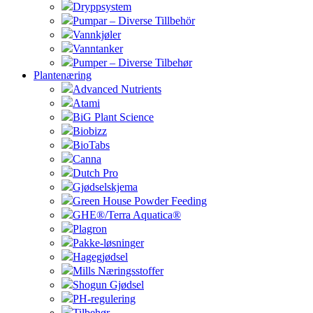
Dryppsystem
Pumpar – Diverse Tillbehör
Vannkjøler
Vanntanker
Pumper – Diverse Tilbehør
Plantenæring
Advanced Nutrients
Atami
BiG Plant Science
Biobizz
BioTabs
Canna
Dutch Pro
Gjødselskjema
Green House Powder Feeding
GHE®/Terra Aquatica®
Plagron
Pakke-løsninger
Hagegjødsel
Mills Næringsstoffer
Shogun Gjødsel
PH-regulering
Tilbehør