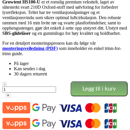
Growtent HS100-U
er et romslig premium veksttelt, laget av
slitesterkt svart 210D Oxford-stoff med sølvforing for forbedret
lysrefleksjon. Teltet har tre ventilasjonsåpninger og et
ventilasjonsvindu som sikrer optimal luftcirkulasjon. Den robuste
rammen med 16 mm hvite rør og svarte plastforbindelser, samt to
opphengsstenger, gjør det enkelt å sette opp utstyret ditt. Utstyrt med
SBS-glidelåser
og en gummilogo for høy kvalitet og holdbarhet.
For en detaljert monteringsprosess kan du følge vår
monteringsveiledning (PDF)
som inneholder en enkel trinn-for-
trinn guide.
På lager
Kan sendes i dag
30 dagers returrett
Growtent
-
Legg til i kurv
Black
–
+
Veksttelt
(100x100x200
cm)
antall