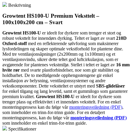
Beskrivning
Growtent HS100-U Premium Veksttelt –
100x100x200 cm – Svart
Growtent HS100-U
er ideelt for dyrkere som trenger et stort og
robust veksttelt for innendørs dyrking. Teltet er laget av svart
210D
Oxford-stoff
med en reflekterende sølvforing som maksimerer
lysfordelingen og skaper optimale vekstforhold for plantene dine.
Med tre ventilasjonsåpninger (2x200mm og 1x100mm) og et
ventilasjonsvindu, sikrer dette teltet god luftcirkulasjon, som er
avgjørende for plantenes vekstmiljø. Stellet i teltet er laget av
16 mm
hvite rør
med svarte plastforbindelser, noe som gir stabilitet og
holdbarhet. De to medfølgende opphengsstengene gir enkel
installasjon av belysning, ventilasjonssystemer og andre
vekstkomponenter. Dette vekstteltet er utstyrt med
SBS-glidelåser
for enkel tilgang og lang levetid, samt et gummilogo som garanterer
premium kvalitet.
Growtent HS100-U
er ideelt for dyrkere som
trenger plass og effektivitet i et innendørs veksttelt. For en enkel
monteringsprosess kan du følge vår
monteringsveiledning (PDF)
,
som inneholder en trinn-for-trinn guide. For en detaljert
monteringsprosess, kan du følge vår
monteringsveiledning (PDF)
som inneholder en enkel trinn-for-trinn guide.
Specifikationer