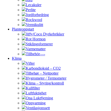
Lecakuler
Perlite
Jordforbedring
Rockwool
Vermikulitt
Planteoppstart
Jiffy/Coco Dyrkebrikker
Rot Hormon
Stiklingsformerer
Varmematter
Tillbehör—-
Klima
Vifter
Karbondioksid – CO2
Tilbehør – Nettpotter
Hygrometer / Termometer
Klima – Styring/kontroll
Kullfilter
Luftfuktighet
Ona Luktfjerning
Oppvarming
Ventilasjonssett