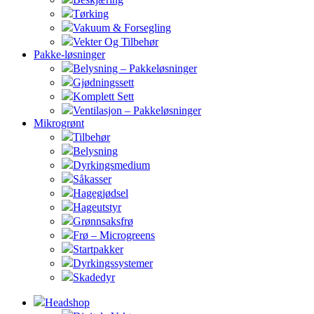
Tørking
Vakuum & Forsegling
Vekter Og Tilbehør
Pakke-løsninger
Belysning – Pakkeløsninger
Gjødningssett
Komplett Sett
Ventilasjon – Pakkeløsninger
Mikrogrønt
Tilbehør
Belysning
Dyrkingsmedium
Såkasser
Hagegjødsel
Hageutstyr
Grønnsaksfrø
Frø – Microgreens
Startpakker
Dyrkingssystemer
Skadedyr
Headshop