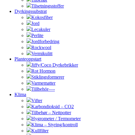
Tilsetningsstoffer
Dyrkingssubstrat
Kokosfiber
Jord
Lecakuler
Perlite
Jordforbedring
Rockwool
Vermikulitt
Planteoppstart
Jiffy/Coco Dyrkebrikker
Rot Hormon
Stiklingsformerer
Varmematter
Tillbehör—-
Klima
Vifter
Karbondioksid – CO2
Tilbehør – Nettpotter
Hygrometer / Termometer
Klima – Styring/kontroll
Kullfilter