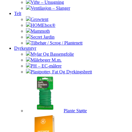
Vifte – Utsugning
Ventilasjon – Slanger
Telt
Growtent
HOMEbox®
Mammoth
Secret Jardin
Tilbehør / Scrog / Plantenett
Dyrkeutstyr
Mylar Og Bassengfolie
Målebeger M.m.
PH – EC-målere
Plastpotter, Fat Og Dyrkingsbrett
Plante Støtte