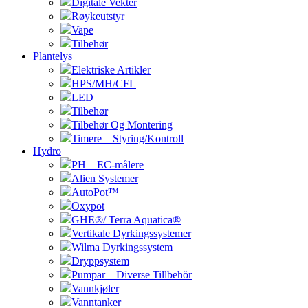
Digitale Vekter
Røykeutstyr
Vape
Tilbehør
Plantelys
Elektriske Artikler
HPS/MH/CFL
LED
Tilbehør
Tilbehør Og Montering
Timere – Styring/Kontroll
Hydro
PH – EC-målere
Alien Systemer
AutoPot™
Oxypot
GHE®/ Terra Aquatica®
Vertikale Dyrkingssystemer
Wilma Dyrkingssystem
Dryppsystem
Pumpar – Diverse Tillbehör
Vannkjøler
Vanntanker