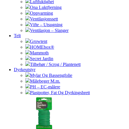
Luftfuktighet
Ona Luktfjerning
Oppvarming
Ventilasjonssett
Vifte – Utsugning
Ventilasjon – Slanger
Telt
Growtent
HOMEbox®
Mammoth
Secret Jardin
Tilbehør / Scrog / Plantenett
Dyrkeutstyr
Mylar Og Bassengfolie
Målebeger M.m.
PH – EC-målere
Plastpotter, Fat Og Dyrkingsbrett