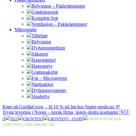
Belysning – Pakkeløsninger
Gjødningssett
Komplett Sett
Ventilasjon – Pakkeløsninger
Mikrogrønt
Tilbehør
Belysning
Dyrkingsmedium
Såkasser
Hagegjødsel
Hageutstyr
Grønnsaksfrø
Frø – Microgreens
Startpakker
Dyrkingssystemer
Skadedyr
Kjøp på GorillaGrow – få 10 % på frø hos Super-seeds.no 🌱
Trygg levering i Norge – norsk firma, ingen ekstra kostnader 🇳🇴
TELT
GROWTENT
GROWTENT - SVART
GROWTENT BLACK –
VEKSTTELT (100X100X200 CM)