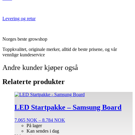
Levering og retur
Norges beste growshop
Toppkvalitet, originale merker, alltid de beste prisene, og vår
vennlige kundeservice
Andre kunder kjøper også
Relaterte produkter
Dette
produktet
har
LED Startpakke – Samsung Board
flere
varianter.
Prisområde:
7.065
NOK
–
8.784
NOK
Alternativene
7.065 NOK
På lager
kan
til
Kan sendes i dag
velges