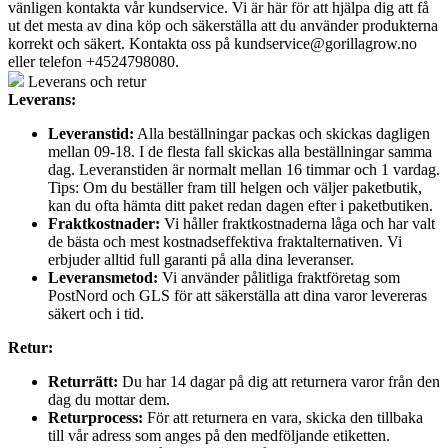
vänligen kontakta vår kundservice. Vi är här för att hjälpa dig att få
ut det mesta av dina köp och säkerställa att du använder produkterna
korrekt och säkert. Kontakta oss på
kundservice@gorillagrow.no
eller telefon +4524798080.
Leverans och retur
Leverans:
Leveranstid:
Alla beställningar packas och skickas dagligen
mellan 09-18. I de flesta fall skickas alla beställningar samma
dag. Leveranstiden är normalt mellan 16 timmar och 1 vardag.
Tips: Om du beställer fram till helgen och väljer paketbutik,
kan du ofta hämta ditt paket redan dagen efter i paketbutiken.
Fraktkostnader:
Vi håller fraktkostnaderna låga och har valt
de bästa och mest kostnadseffektiva fraktalternativen. Vi
erbjuder alltid full garanti på alla dina leveranser.
Leveransmetod:
Vi använder pålitliga fraktföretag som
PostNord och GLS för att säkerställa att dina varor levereras
säkert och i tid.
Retur:
Returrätt:
Du har 14 dagar på dig att returnera varor från den
dag du mottar dem.
Returprocess:
För att returnera en vara, skicka den tillbaka
till vår adress som anges på den medföljande etiketten.