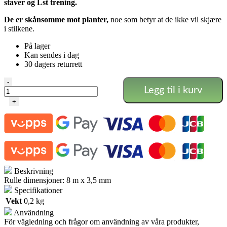
staver og Lst trening
.
De er skånsomme mot planter,
noe som betyr at de ikke vil skjære
i stilkene.
På lager
Kan sendes i dag
30 dagers returrett
Luksus
-
Legg til i kurv
plantebånd
-
+
Lst
og
nedbinding
antall
Beskrivning
Rulle dimensjoner: 8 m x 3,5 mm
Specifikationer
Vekt
0,2 kg
Användning
För vägledning och frågor om användning av våra produkter,