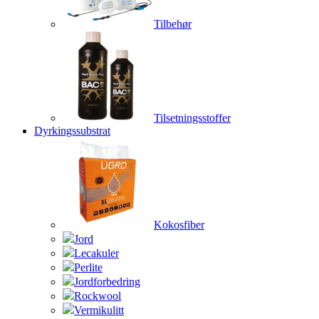
Tilbehør
Tilsetningsstoffer
Dyrkingssubstrat
Kokosfiber
Jord
Lecakuler
Perlite
Jordforbedring
Rockwool
Vermikulitt