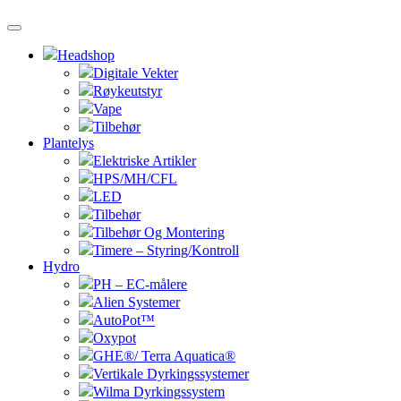
Headshop
Digitale Vekter
Røykeutstyr
Vape
Tilbehør
Plantelys
Elektriske Artikler
HPS/MH/CFL
LED
Tilbehør
Tilbehør Og Montering
Timere – Styring/Kontroll
Hydro
PH – EC-målere
Alien Systemer
AutoPot™
Oxypot
GHE®/ Terra Aquatica®
Vertikale Dyrkingssystemer
Wilma Dyrkingssystem