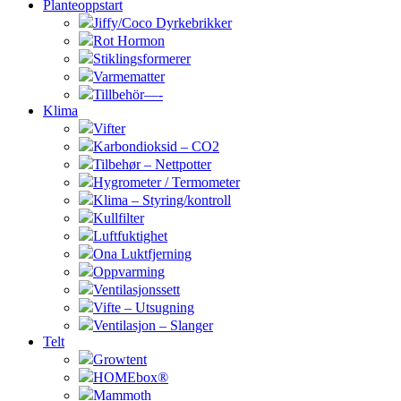
Planteoppstart
Jiffy/Coco Dyrkebrikker
Rot Hormon
Stiklingsformerer
Varmematter
Tillbehör—-
Klima
Vifter
Karbondioksid – CO2
Tilbehør – Nettpotter
Hygrometer / Termometer
Klima – Styring/kontroll
Kullfilter
Luftfuktighet
Ona Luktfjerning
Oppvarming
Ventilasjonssett
Vifte – Utsugning
Ventilasjon – Slanger
Telt
Growtent
HOMEbox®
Mammoth