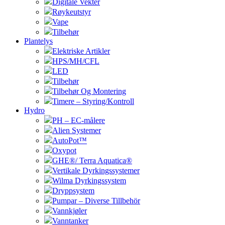
Digitale Vekter
Røykeutstyr
Vape
Tilbehør
Plantelys
Elektriske Artikler
HPS/MH/CFL
LED
Tilbehør
Tilbehør Og Montering
Timere – Styring/Kontroll
Hydro
PH – EC-målere
Alien Systemer
AutoPot™
Oxypot
GHE®/ Terra Aquatica®
Vertikale Dyrkingssystemer
Wilma Dyrkingssystem
Dryppsystem
Pumpar – Diverse Tillbehör
Vannkjøler
Vanntanker