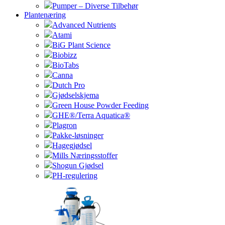
Pumper – Diverse Tilbehør
Plantenæring
Advanced Nutrients
Atami
BiG Plant Science
Biobizz
BioTabs
Canna
Dutch Pro
Gjødselskjema
Green House Powder Feeding
GHE®/Terra Aquatica®
Plagron
Pakke-løsninger
Hagegjødsel
Mills Næringsstoffer
Shogun Gjødsel
PH-regulering