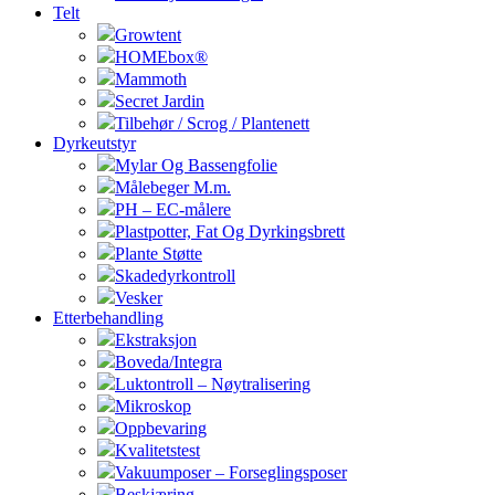
Telt
Growtent
HOMEbox®
Mammoth
Secret Jardin
Tilbehør / Scrog / Plantenett
Dyrkeutstyr
Mylar Og Bassengfolie
Målebeger M.m.
PH – EC-målere
Plastpotter, Fat Og Dyrkingsbrett
Plante Støtte
Skadedyrkontroll
Vesker
Etterbehandling
Ekstraksjon
Boveda/Integra
Luktontroll – Nøytralisering
Mikroskop
Oppbevaring
Kvalitetstest
Vakuumposer – Forseglingsposer
Beskjæring