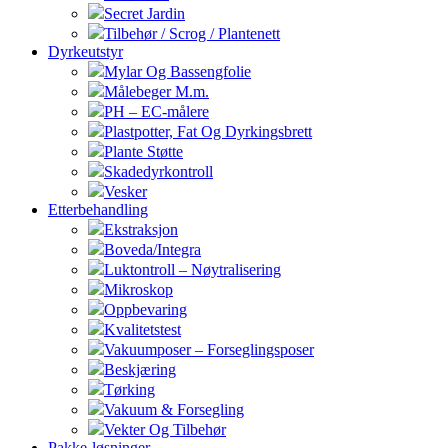
Secret Jardin
Tilbehør / Scrog / Plantenett
Dyrkeutstyr
Mylar Og Bassengfolie
Målebeger M.m.
PH – EC-målere
Plastpotter, Fat Og Dyrkingsbrett
Plante Støtte
Skadedyrkontroll
Vesker
Etterbehandling
Ekstraksjon
Boveda/Integra
Luktontroll – Nøytralisering
Mikroskop
Oppbevaring
Kvalitetstest
Vakuumposer – Forseglingsposer
Beskjæring
Tørking
Vakuum & Forsegling
Vekter Og Tilbehør
Pakke-løsninger