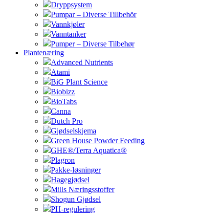
Dryppsystem
Pumpar – Diverse Tillbehör
Vannkjøler
Vanntanker
Pumper – Diverse Tilbehør
Plantenæring
Advanced Nutrients
Atami
BiG Plant Science
Biobizz
BioTabs
Canna
Dutch Pro
Gjødselskjema
Green House Powder Feeding
GHE®/Terra Aquatica®
Plagron
Pakke-løsninger
Hagegjødsel
Mills Næringsstoffer
Shogun Gjødsel
PH-regulering