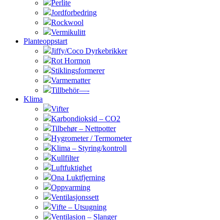
Perlite
Jordforbedring
Rockwool
Vermikulitt
Planteoppstart
Jiffy/Coco Dyrkebrikker
Rot Hormon
Stiklingsformerer
Varmematter
Tillbehör—-
Klima
Vifter
Karbondioksid – CO2
Tilbehør – Nettpotter
Hygrometer / Termometer
Klima – Styring/kontroll
Kullfilter
Luftfuktighet
Ona Luktfjerning
Oppvarming
Ventilasjonssett
Vifte – Utsugning
Ventilasjon – Slanger