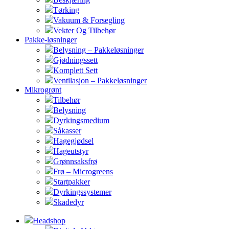
Tørking
Vakuum & Forsegling
Vekter Og Tilbehør
Pakke-løsninger
Belysning – Pakkeløsninger
Gjødningssett
Komplett Sett
Ventilasjon – Pakkeløsninger
Mikrogrønt
Tilbehør
Belysning
Dyrkingsmedium
Såkasser
Hagegjødsel
Hageutstyr
Grønnsaksfrø
Frø – Microgreens
Startpakker
Dyrkingssystemer
Skadedyr
Headshop