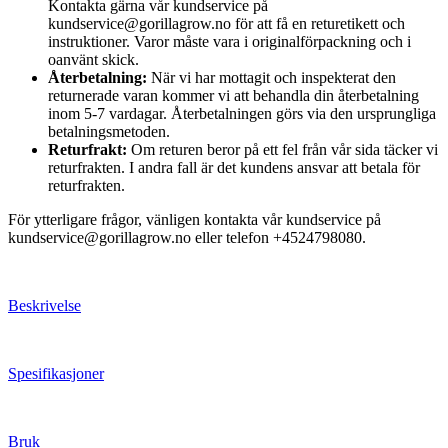
Kontakta gärna vår kundservice på
kundservice@gorillagrow.no för att få en returetikett och
instruktioner. Varor måste vara i originalförpackning och i
oanvänt skick.
Återbetalning:
När vi har mottagit och inspekterat den
returnerade varan kommer vi att behandla din återbetalning
inom 5-7 vardagar. Återbetalningen görs via den ursprungliga
betalningsmetoden.
Returfrakt:
Om returen beror på ett fel från vår sida täcker vi
returfrakten. I andra fall är det kundens ansvar att betala för
returfrakten.
För ytterligare frågor, vänligen kontakta vår kundservice på
kundservice@gorillagrow.no eller telefon +4524798080.
Beskrivelse
Spesifikasjoner
Bruk