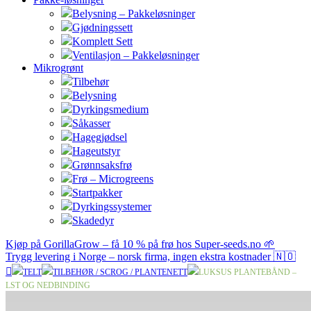
Belysning – Pakkeløsninger
Gjødningssett
Komplett Sett
Ventilasjon – Pakkeløsninger
Mikrogrønt
Tilbehør
Belysning
Dyrkingsmedium
Såkasser
Hagegjødsel
Hageutstyr
Grønnsaksfrø
Frø – Microgreens
Startpakker
Dyrkingssystemer
Skadedyr
Kjøp på GorillaGrow – få 10 % på frø hos Super-seeds.no 🌱
Trygg levering i Norge – norsk firma, ingen ekstra kostnader 🇳🇴
TELT
TILBEHØR / SCROG / PLANTENETT
LUKSUS PLANTEBÅND –
LST OG NEDBINDING