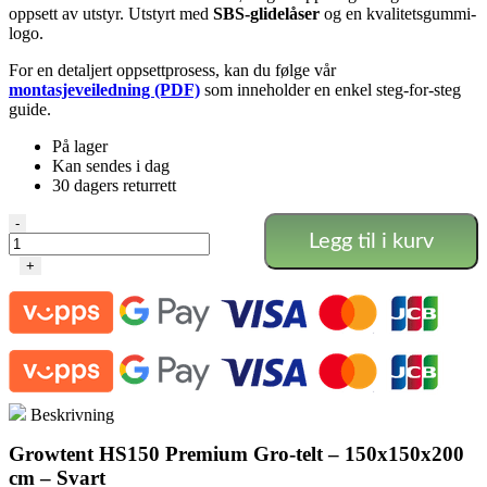
oppsett av utstyr. Utstyrt med
SBS-glidelåser
og en kvalitetsgummi-
logo.
For en detaljert oppsettprosess, kan du følge vår
montasjeveiledning (PDF)
som inneholder en enkel steg-for-steg
guide.
På lager
Kan sendes i dag
30 dagers returrett
Growtent
-
Legg til i kurv
Black
–
+
Grotelt
(150x150x200
cm)
antall
Beskrivning
Growtent HS150 Premium Gro-telt – 150x150x200
cm – Svart