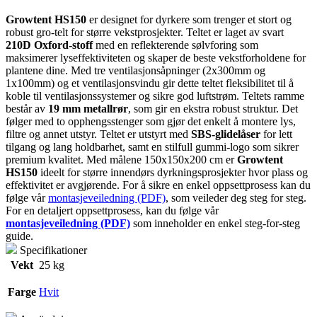
Growtent HS150
er designet for dyrkere som trenger et stort og
robust gro-telt for større vekstprosjekter. Teltet er laget av svart
210D Oxford-stoff
med en reflekterende sølvforing som
maksimerer lyseffektiviteten og skaper de beste vekstforholdene for
plantene dine. Med tre ventilasjonsåpninger (2x300mm og
1x100mm) og et ventilasjonsvindu gir dette teltet fleksibilitet til å
koble til ventilasjonssystemer og sikre god luftstrøm. Teltets ramme
består av
19 mm metallrør
, som gir en ekstra robust struktur. Det
følger med to opphengsstenger som gjør det enkelt å montere lys,
filtre og annet utstyr. Teltet er utstyrt med
SBS-glidelåser
for lett
tilgang og lang holdbarhet, samt en stilfull gummi-logo som sikrer
premium kvalitet. Med målene 150x150x200 cm er
Growtent
HS150
ideelt for større innendørs dyrkningsprosjekter hvor plass og
effektivitet er avgjørende. For å sikre en enkel oppsettprosess kan du
følge vår
montasjeveiledning (PDF)
, som veileder deg steg for steg.
For en detaljert oppsettprosess, kan du følge vår
montasjeveiledning (PDF)
som inneholder en enkel steg-for-steg
guide.
Specifikationer
Vekt
25 kg
Farge
Hvit