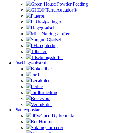
Green House Powder Feeding
GHE®/Terra Aquatica®
Plagron
Pakke-løsninger
Hagegjødsel
Mills Næringsstoffer
Shogun Gjødsel
PH-regulering
Tilbehør
Tilsetningsstoffer
Dyrkingssubstrat
Kokosfiber
Jord
Lecakuler
Perlite
Jordforbedring
Rockwool
Vermikulitt
Planteoppstart
Jiffy/Coco Dyrkebrikker
Rot Hormon
Stiklingsformerer