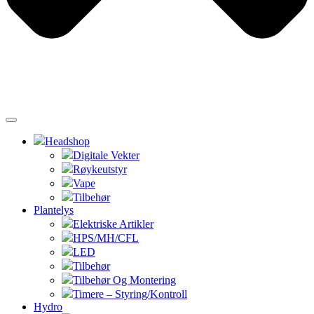
Headshop
Digitale Vekter
Røykeutstyr
Vape
Tilbehør
Plantelys
Elektriske Artikler
HPS/MH/CFL
LED
Tilbehør
Tilbehør Og Montering
Timere – Styring/Kontroll
Hydro