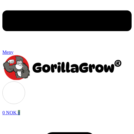
Meny
0
NOK
0