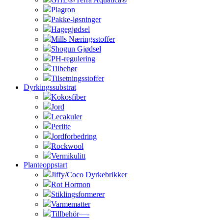
Plagron
Pakke-løsninger
Hagegjødsel
Mills Næringsstoffer
Shogun Gjødsel
PH-regulering
Tilbehør
Tilsetningsstoffer
Dyrkingssubstrat
Kokosfiber
Jord
Lecakuler
Perlite
Jordforbedring
Rockwool
Vermikulitt
Planteoppstart
Jiffy/Coco Dyrkebrikker
Rot Hormon
Stiklingsformerer
Varmematter
Tillbehör—-