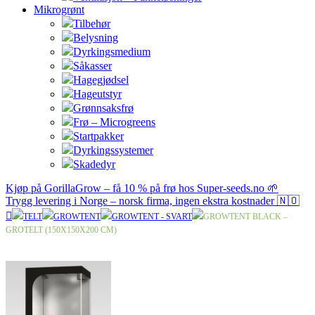
Mikrogrønt
Tilbehør
Belysning
Dyrkingsmedium
Såkasser
Hagegjødsel
Hageutstyr
Grønnsaksfrø
Frø – Microgreens
Startpakker
Dyrkingssystemer
Skadedyr
Kjøp på GorillaGrow – få 10 % på frø hos Super-seeds.no 🌱
Trygg levering i Norge – norsk firma, ingen ekstra kostnader 🇳🇴
TELT
GROWTENT
GROWTENT - SVART
GROWTENT BLACK –
GROTELT (150X150X200 CM)