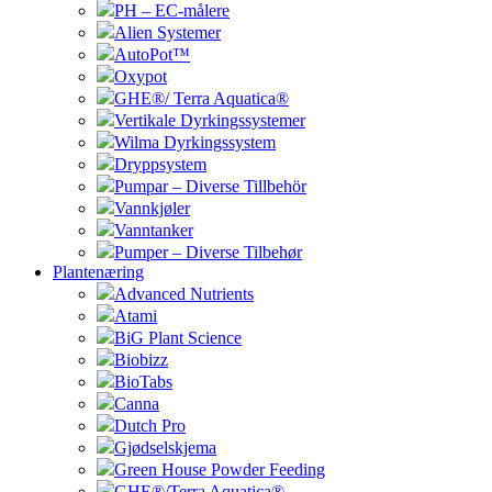
PH – EC-målere
Alien Systemer
AutoPot™
Oxypot
GHE®/ Terra Aquatica®
Vertikale Dyrkingssystemer
Wilma Dyrkingssystem
Dryppsystem
Pumpar – Diverse Tillbehör
Vannkjøler
Vanntanker
Pumper – Diverse Tilbehør
Plantenæring
Advanced Nutrients
Atami
BiG Plant Science
Biobizz
BioTabs
Canna
Dutch Pro
Gjødselskjema
Green House Powder Feeding
GHE®/Terra Aquatica®