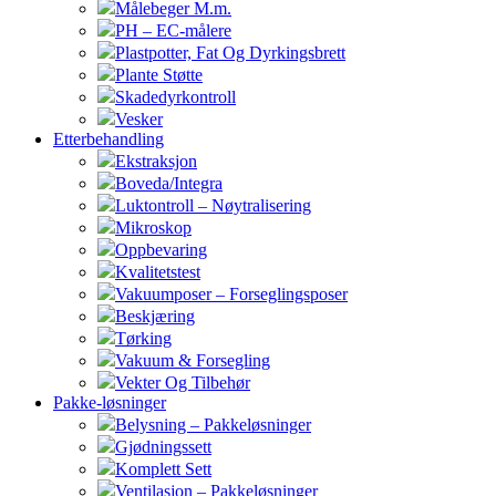
Målebeger M.m.
PH – EC-målere
Plastpotter, Fat Og Dyrkingsbrett
Plante Støtte
Skadedyrkontroll
Vesker
Etterbehandling
Ekstraksjon
Boveda/Integra
Luktontroll – Nøytralisering
Mikroskop
Oppbevaring
Kvalitetstest
Vakuumposer – Forseglingsposer
Beskjæring
Tørking
Vakuum & Forsegling
Vekter Og Tilbehør
Pakke-løsninger
Belysning – Pakkeløsninger
Gjødningssett
Komplett Sett
Ventilasjon – Pakkeløsninger