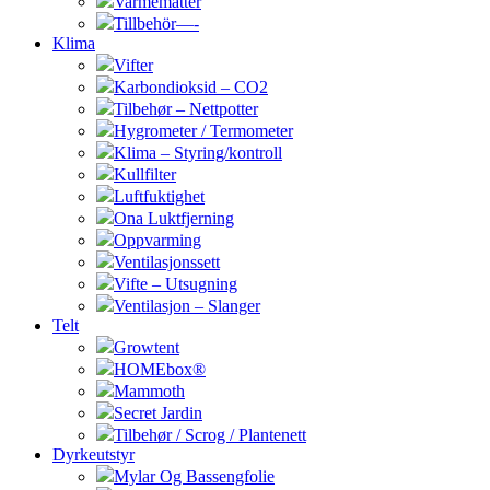
Varmematter
Tillbehör—-
Klima
Vifter
Karbondioksid – CO2
Tilbehør – Nettpotter
Hygrometer / Termometer
Klima – Styring/kontroll
Kullfilter
Luftfuktighet
Ona Luktfjerning
Oppvarming
Ventilasjonssett
Vifte – Utsugning
Ventilasjon – Slanger
Telt
Growtent
HOMEbox®
Mammoth
Secret Jardin
Tilbehør / Scrog / Plantenett
Dyrkeutstyr
Mylar Og Bassengfolie