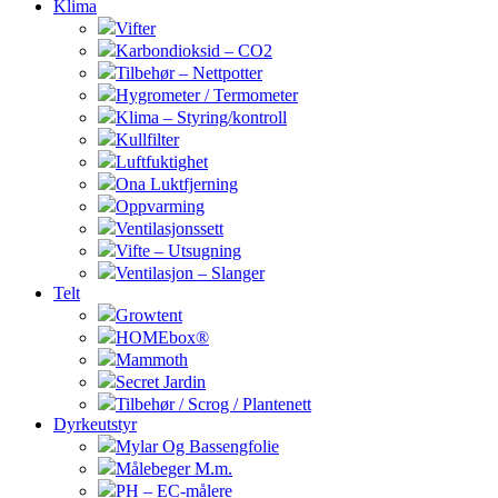
Klima
Vifter
Karbondioksid – CO2
Tilbehør – Nettpotter
Hygrometer / Termometer
Klima – Styring/kontroll
Kullfilter
Luftfuktighet
Ona Luktfjerning
Oppvarming
Ventilasjonssett
Vifte – Utsugning
Ventilasjon – Slanger
Telt
Growtent
HOMEbox®
Mammoth
Secret Jardin
Tilbehør / Scrog / Plantenett
Dyrkeutstyr
Mylar Og Bassengfolie
Målebeger M.m.
PH – EC-målere