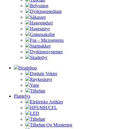
Belysning
Dyrkingsmedium
Såkasser
Hagegjødsel
Hageutstyr
Grønnsaksfrø
Frø – Microgreens
Startpakker
Dyrkingssystemer
Skadedyr
Headshop
Digitale Vekter
Røykeutstyr
Vape
Tilbehør
Plantelys
Elektriske Artikler
HPS/MH/CFL
LED
Tilbehør
Tilbehør Og Montering