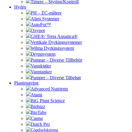
Timere – Styring/Kontroll
Hydro
PH – EC-målere
Alien Systemer
AutoPot™
Oxypot
GHE®/ Terra Aquatica®
Vertikale Dyrkingssystemer
Wilma Dyrkingssystem
Dryppsystem
Pumpar – Diverse Tillbehör
Vannkjøler
Vanntanker
Pumper – Diverse Tilbehør
Plantenæring
Advanced Nutrients
Atami
BiG Plant Science
Biobizz
BioTabs
Canna
Dutch Pro
Gjødselskjema