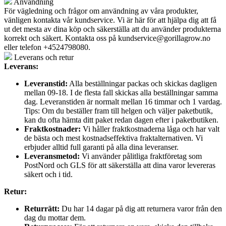
Användning
För vägledning och frågor om användning av våra produkter,
vänligen kontakta vår kundservice. Vi är här för att hjälpa dig att få
ut det mesta av dina köp och säkerställa att du använder produkterna
korrekt och säkert. Kontakta oss på
kundservice@gorillagrow.no
eller telefon +4524798080.
Leverans och retur
Leverans:
Leveranstid:
Alla beställningar packas och skickas dagligen
mellan 09-18. I de flesta fall skickas alla beställningar samma
dag. Leveranstiden är normalt mellan 16 timmar och 1 vardag.
Tips: Om du beställer fram till helgen och väljer paketbutik,
kan du ofta hämta ditt paket redan dagen efter i paketbutiken.
Fraktkostnader:
Vi håller fraktkostnaderna låga och har valt
de bästa och mest kostnadseffektiva fraktalternativen. Vi
erbjuder alltid full garanti på alla dina leveranser.
Leveransmetod:
Vi använder pålitliga fraktföretag som
PostNord och GLS för att säkerställa att dina varor levereras
säkert och i tid.
Retur:
Returrätt:
Du har 14 dagar på dig att returnera varor från den
dag du mottar dem.