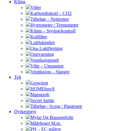
Klima
Vifter
Karbondioksid – CO2
Tilbehør – Nettpotter
Hygrometer / Termometer
Klima – Styring/kontroll
Kullfilter
Luftfuktighet
Ona Luktfjerning
Oppvarming
Ventilasjonssett
Vifte – Utsugning
Ventilasjon – Slanger
Telt
Growtent
HOMEbox®
Mammoth
Secret Jardin
Tilbehør / Scrog / Plantenett
Dyrkeutstyr
Mylar Og Bassengfolie
Målebeger M.m.
PH – EC-målere