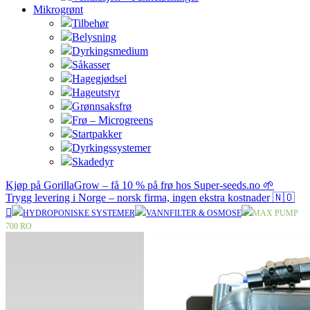
Mikrogrønt
Tilbehør
Belysning
Dyrkingsmedium
Såkasser
Hagegjødsel
Hageutstyr
Grønnsaksfrø
Frø – Microgreens
Startpakker
Dyrkingssystemer
Skadedyr
Kjøp på GorillaGrow – få 10 % på frø hos Super-seeds.no 🌱
Trygg levering i Norge – norsk firma, ingen ekstra kostnader 🇳🇴
HYDROPONISKE SYSTEMER
VANNFILTER & OSMOSE
MAX PUMP
700 RO