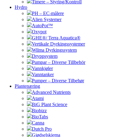
Timere – Styring/Kontroll
Hydro
PH – EC-målere
Alien Systemer
AutoPot™
Oxypot
GHE®/ Terra Aquatica®
Vertikale Dyrkingssystemer
Wilma Dyrkingssystem
Dryppsystem
Pumpar – Diverse Tillbehör
Vannkjøler
Vanntanker
Pumper – Diverse Tilbehør
Plantenæring
Advanced Nutrients
Atami
BiG Plant Science
Biobizz
BioTabs
Canna
Dutch Pro
Gjødselskjema