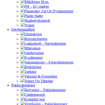
Målebeger M.m.
PH – EC-målere
Plastpotter, Fat Og Dyrkingsbrett
Plante Støtte
Skadedyrkontroll
Vesker
Etterbehandling
Ekstraksjon
Boveda/Integra
Luktontroll – Nøytralisering
Mikroskop
Oppbevaring
Kvalitetstest
Vakuumposer – Forseglingsposer
Beskjæring
Tørking
Vakuum & Forsegling
Vekter Og Tilbehør
Pakke-løsninger
Belysning – Pakkeløsninger
Gjødningssett
Komplett Sett
Ventilasjon – Pakkeløsninger