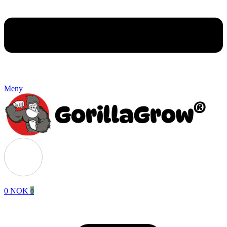
Meny
0
NOK
0