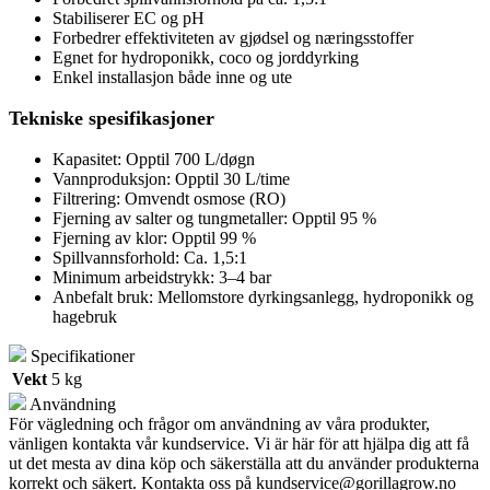
Stabiliserer EC og pH
Forbedrer effektiviteten av gjødsel og næringsstoffer
Egnet for hydroponikk, coco og jorddyrking
Enkel installasjon både inne og ute
Tekniske spesifikasjoner
Kapasitet: Opptil 700 L/døgn
Vannproduksjon: Opptil 30 L/time
Filtrering: Omvendt osmose (RO)
Fjerning av salter og tungmetaller: Opptil 95 %
Fjerning av klor: Opptil 99 %
Spillvannsforhold: Ca. 1,5:1
Minimum arbeidstrykk: 3–4 bar
Anbefalt bruk: Mellomstore dyrkingsanlegg, hydroponikk og
hagebruk
Specifikationer
Vekt
5 kg
Användning
För vägledning och frågor om användning av våra produkter,
vänligen kontakta vår kundservice. Vi är här för att hjälpa dig att få
ut det mesta av dina köp och säkerställa att du använder produkterna
korrekt och säkert. Kontakta oss på
kundservice@gorillagrow.no