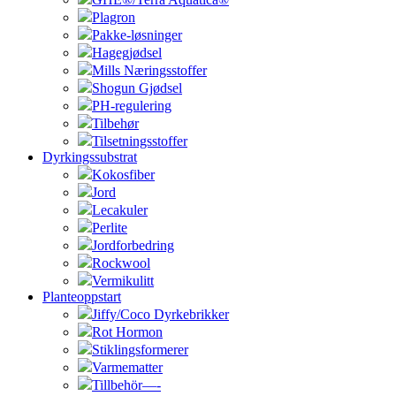
Plagron
Pakke-løsninger
Hagegjødsel
Mills Næringsstoffer
Shogun Gjødsel
PH-regulering
Tilbehør
Tilsetningsstoffer
Dyrkingssubstrat
Kokosfiber
Jord
Lecakuler
Perlite
Jordforbedring
Rockwool
Vermikulitt
Planteoppstart
Jiffy/Coco Dyrkebrikker
Rot Hormon
Stiklingsformerer
Varmematter
Tillbehör—-