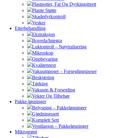
Plastpotter, Fat Og Dyrkingsbrett
Plante Støtte
Skadedyrkontroll
Vesker
Etterbehandling
Ekstraksjon
Boveda/Integra
Luktontroll – Nøytralisering
Mikroskop
Oppbevaring
Kvalitetstest
Vakuumposer – Forseglingsposer
Beskjæring
Tørking
Vakuum & Forsegling
Vekter Og Tilbehør
Pakke-løsninger
Belysning – Pakkeløsninger
Gjødningssett
Komplett Sett
Ventilasjon – Pakkeløsninger
Mikrogrønt
Tilbehør