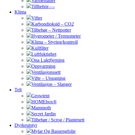
Varmematter
Tillbehör—-
Klima
Vifter
Karbondioksid – CO2
Tilbehør – Nettpotter
Hygrometer / Termometer
Klima – Styring/kontroll
Kullfilter
Luftfuktighet
Ona Luktfjerning
Oppvarming
Ventilasjonssett
Vifte – Utsugning
Ventilasjon – Slanger
Telt
Growtent
HOMEbox®
Mammoth
Secret Jardin
Tilbehør / Scrog / Plantenett
Dyrkeutstyr
Mylar Og Bassengfolie