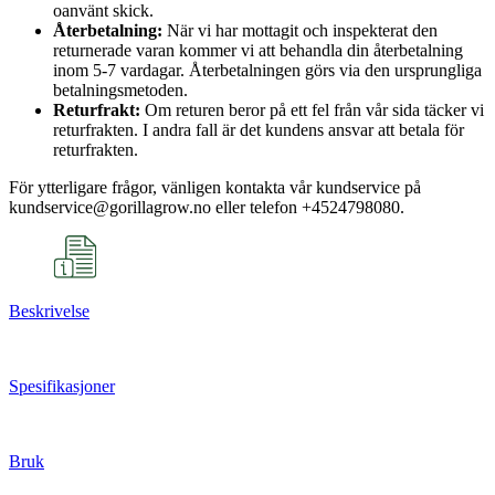
oanvänt skick.
Återbetalning:
När vi har mottagit och inspekterat den
returnerade varan kommer vi att behandla din återbetalning
inom 5-7 vardagar. Återbetalningen görs via den ursprungliga
betalningsmetoden.
Returfrakt:
Om returen beror på ett fel från vår sida täcker vi
returfrakten. I andra fall är det kundens ansvar att betala för
returfrakten.
För ytterligare frågor, vänligen kontakta vår kundservice på
kundservice@gorillagrow.no eller telefon +4524798080.
Beskrivelse
Spesifikasjoner
Bruk