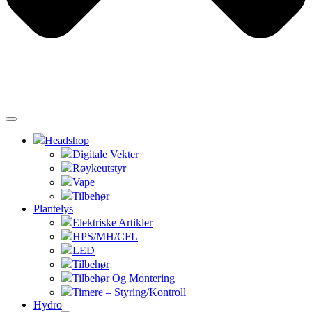
Headshop
Digitale Vekter
Røykeutstyr
Vape
Tilbehør
Plantelys
Elektriske Artikler
HPS/MH/CFL
LED
Tilbehør
Tilbehør Og Montering
Timere – Styring/Kontroll
Hydro