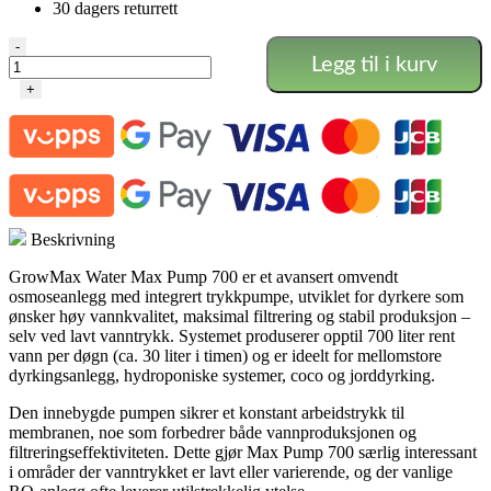
30 dagers returrett
Max
-
Legg til i kurv
Pump
700
+
RO
antall
Beskrivning
GrowMax Water Max Pump 700 er et avansert omvendt
osmoseanlegg med integrert trykkpumpe, utviklet for dyrkere som
ønsker høy vannkvalitet, maksimal filtrering og stabil produksjon –
selv ved lavt vanntrykk. Systemet produserer opptil 700 liter rent
vann per døgn (ca. 30 liter i timen) og er ideelt for mellomstore
dyrkingsanlegg, hydroponiske systemer, coco og jorddyrking.
Den innebygde pumpen sikrer et konstant arbeidstrykk til
membranen, noe som forbedrer både vannproduksjonen og
filtreringseffektiviteten. Dette gjør Max Pump 700 særlig interessant
i områder der vanntrykket er lavt eller varierende, og der vanlige