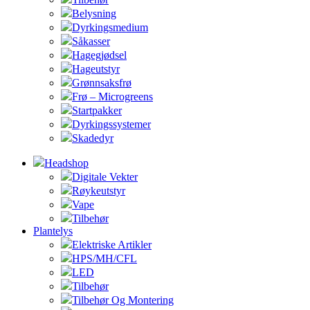
Belysning
Dyrkingsmedium
Såkasser
Hagegjødsel
Hageutstyr
Grønnsaksfrø
Frø – Microgreens
Startpakker
Dyrkingssystemer
Skadedyr
Headshop
Digitale Vekter
Røykeutstyr
Vape
Tilbehør
Plantelys
Elektriske Artikler
HPS/MH/CFL
LED
Tilbehør
Tilbehør Og Montering