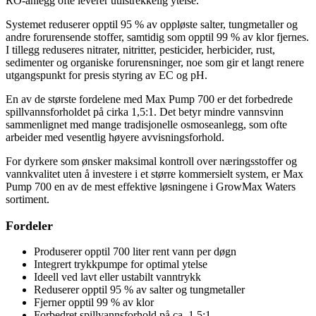
RO-anlegg ofte leverer utilstrekkelig ytelse.
Systemet reduserer opptil 95 % av oppløste salter, tungmetaller og
andre forurensende stoffer, samtidig som opptil 99 % av klor fjernes.
I tillegg reduseres nitrater, nitritter, pesticider, herbicider, rust,
sedimenter og organiske forurensninger, noe som gir et langt renere
utgangspunkt for presis styring av EC og pH.
En av de største fordelene med Max Pump 700 er det forbedrede
spillvannsforholdet på cirka 1,5:1. Det betyr mindre vannsvinn
sammenlignet med mange tradisjonelle osmoseanlegg, som ofte
arbeider med vesentlig høyere avvisningsforhold.
For dyrkere som ønsker maksimal kontroll over næringsstoffer og
vannkvalitet uten å investere i et større kommersielt system, er Max
Pump 700 en av de mest effektive løsningene i GrowMax Waters
sortiment.
Fordeler
Produserer opptil 700 liter rent vann per døgn
Integrert trykkpumpe for optimal ytelse
Ideell ved lavt eller ustabilt vanntrykk
Reduserer opptil 95 % av salter og tungmetaller
Fjerner opptil 99 % av klor
Forbedret spillvannsforhold på ca. 1,5:1