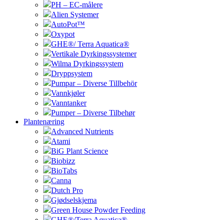
PH – EC-målere
Alien Systemer
AutoPot™
Oxypot
GHE®/ Terra Aquatica®
Vertikale Dyrkingssystemer
Wilma Dyrkingssystem
Dryppsystem
Pumpar – Diverse Tillbehör
Vannkjøler
Vanntanker
Pumper – Diverse Tilbehør
Plantenæring
Advanced Nutrients
Atami
BiG Plant Science
Biobizz
BioTabs
Canna
Dutch Pro
Gjødselskjema
Green House Powder Feeding
GHE®/Terra Aquatica®