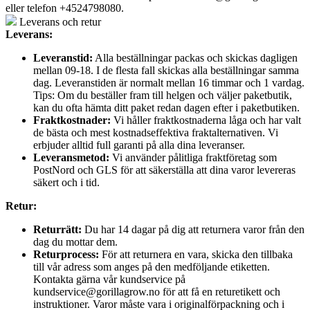
eller telefon +4524798080.
Leverans och retur
Leverans:
Leveranstid:
Alla beställningar packas och skickas dagligen
mellan 09-18. I de flesta fall skickas alla beställningar samma
dag. Leveranstiden är normalt mellan 16 timmar och 1 vardag.
Tips: Om du beställer fram till helgen och väljer paketbutik,
kan du ofta hämta ditt paket redan dagen efter i paketbutiken.
Fraktkostnader:
Vi håller fraktkostnaderna låga och har valt
de bästa och mest kostnadseffektiva fraktalternativen. Vi
erbjuder alltid full garanti på alla dina leveranser.
Leveransmetod:
Vi använder pålitliga fraktföretag som
PostNord och GLS för att säkerställa att dina varor levereras
säkert och i tid.
Retur:
Returrätt:
Du har 14 dagar på dig att returnera varor från den
dag du mottar dem.
Returprocess:
För att returnera en vara, skicka den tillbaka
till vår adress som anges på den medföljande etiketten.
Kontakta gärna vår kundservice på
kundservice@gorillagrow.no för att få en returetikett och
instruktioner. Varor måste vara i originalförpackning och i