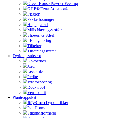
Green House Powder Feeding
GHE®/Terra Aquatica®
Plagron
Pakke-løsninger
Hagegjødsel
Mills Næringsstoffer
Shogun Gjødsel
PH-regulering
Tilbehør
Tilsetningsstoffer
Dyrkingssubstrat
Kokosfiber
Jord
Lecakuler
Perlite
Jordforbedring
Rockwool
Vermikulitt
Planteoppstart
Jiffy/Coco Dyrkebrikker
Rot Hormon
Stiklingsformerer