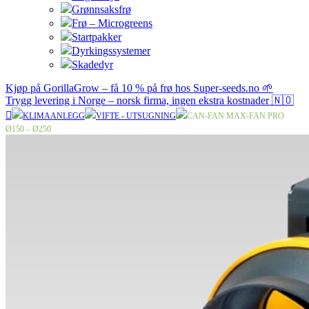
Grønnsaksfrø
Frø – Microgreens
Startpakker
Dyrkingssystemer
Skadedyr
Kjøp på GorillaGrow – få 10 % på frø hos Super-seeds.no 🌱
Trygg levering i Norge – norsk firma, ingen ekstra kostnader 🇳🇴
KLIMAANLEGG
VIFTE - UTSUGNING
CAN-FAN MAX-FAN PRO
Ø150 – Ø250