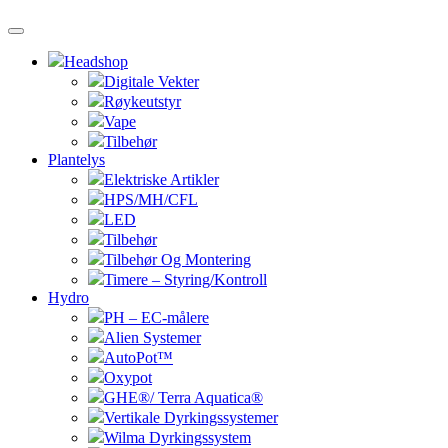
Headshop
Digitale Vekter
Røykeutstyr
Vape
Tilbehør
Plantelys
Elektriske Artikler
HPS/MH/CFL
LED
Tilbehør
Tilbehør Og Montering
Timere – Styring/Kontroll
Hydro
PH – EC-målere
Alien Systemer
AutoPot™
Oxypot
GHE®/ Terra Aquatica®
Vertikale Dyrkingssystemer
Wilma Dyrkingssystem