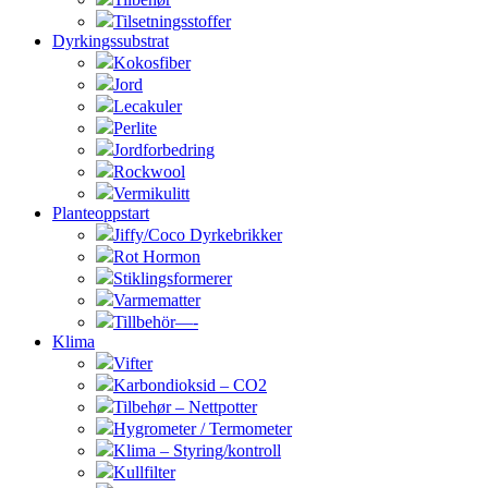
Tilsetningsstoffer
Dyrkingssubstrat
Kokosfiber
Jord
Lecakuler
Perlite
Jordforbedring
Rockwool
Vermikulitt
Planteoppstart
Jiffy/Coco Dyrkebrikker
Rot Hormon
Stiklingsformerer
Varmematter
Tillbehör—-
Klima
Vifter
Karbondioksid – CO2
Tilbehør – Nettpotter
Hygrometer / Termometer
Klima – Styring/kontroll
Kullfilter