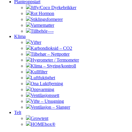
Planteoppstart
Jiffy/Coco Dyrkebrikker
Rot Hormon
Stiklingsformerer
Varmematter
Tillbehör—-
Klima
Vifter
Karbondioksid – CO2
Tilbehør – Nettpotter
Hygrometer / Termometer
Klima – Styring/kontroll
Kullfilter
Luftfuktighet
Ona Luktfjerning
Oppvarming
Ventilasjonssett
Vifte – Utsugning
Ventilasjon – Slanger
Telt
Growtent
HOMEbox®