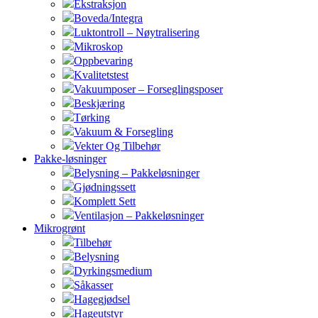
Ekstraksjon
Boveda/Integra
Luktontroll – Nøytralisering
Mikroskop
Oppbevaring
Kvalitetstest
Vakuumposer – Forseglingsposer
Beskjæring
Tørking
Vakuum & Forsegling
Vekter Og Tilbehør
Pakke-løsninger
Belysning – Pakkeløsninger
Gjødningssett
Komplett Sett
Ventilasjon – Pakkeløsninger
Mikrogrønt
Tilbehør
Belysning
Dyrkingsmedium
Såkasser
Hagegjødsel
Hageutstyr