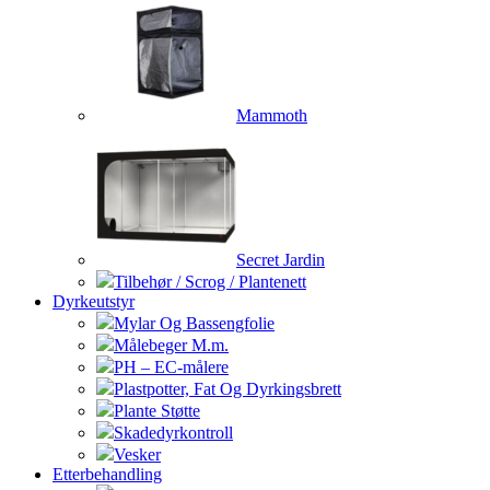
Mammoth
Secret Jardin
Tilbehør / Scrog / Plantenett
Dyrkeutstyr
Mylar Og Bassengfolie
Målebeger M.m.
PH – EC-målere
Plastpotter, Fat Og Dyrkingsbrett
Plante Støtte
Skadedyrkontroll
Vesker
Etterbehandling