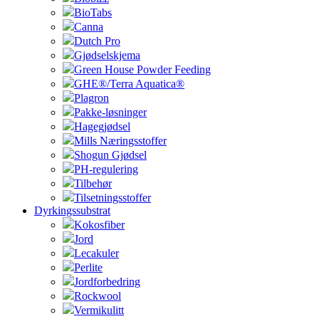
BioTabs
Canna
Dutch Pro
Gjødselskjema
Green House Powder Feeding
GHE®/Terra Aquatica®
Plagron
Pakke-løsninger
Hagegjødsel
Mills Næringsstoffer
Shogun Gjødsel
PH-regulering
Tilbehør
Tilsetningsstoffer
Dyrkingssubstrat
Kokosfiber
Jord
Lecakuler
Perlite
Jordforbedring
Rockwool
Vermikulitt