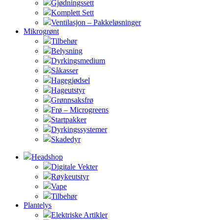
Gjødningssett
Komplett Sett
Ventilasjon – Pakkeløsninger
Mikrogrønt
Tilbehør
Belysning
Dyrkingsmedium
Såkasser
Hagegjødsel
Hageutstyr
Grønnsaksfrø
Frø – Microgreens
Startpakker
Dyrkingssystemer
Skadedyr
Headshop
Digitale Vekter
Røykeutstyr
Vape
Tilbehør
Plantelys
Elektriske Artikler