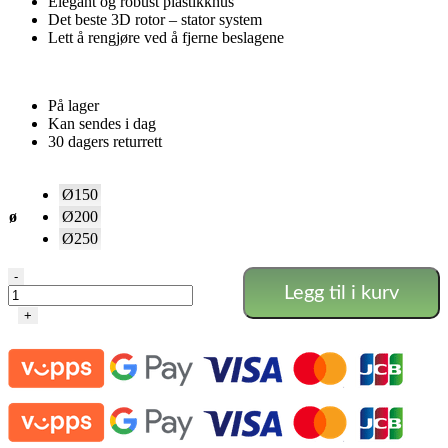
Elegant og robust plastikkhus
Det beste 3D rotor – stator system
Lett å rengjøre ved å fjerne beslagene
På lager
Kan sendes i dag
30 dagers returrett
Ø150
ø
Ø200
Ø250
Can-
-
Legg til i kurv
Fan
Max-
+
Fan
Pro
Ø150
-
Ø250
antall