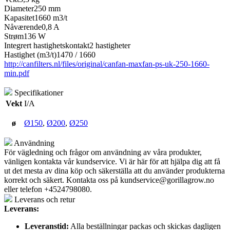
Diameter250 mm
Kapasitet1660 m3/t
Nåværende0,8 A
Strøm136 W
Integrert hastighetskontakt2 hastigheter
Hastighet (m3/t)1470 / 1660
http://canfilters.nl/files/original/canfan-maxfan-ps-uk-250-1660-
min.pdf
Specifikationer
Vekt
I/A
ø
Ø150
,
Ø200
,
Ø250
Användning
För vägledning och frågor om användning av våra produkter,
vänligen kontakta vår kundservice. Vi är här för att hjälpa dig att få
ut det mesta av dina köp och säkerställa att du använder produkterna
korrekt och säkert. Kontakta oss på
kundservice@gorillagrow.no
eller telefon +4524798080.
Leverans och retur
Leverans:
Leveranstid:
Alla beställningar packas och skickas dagligen