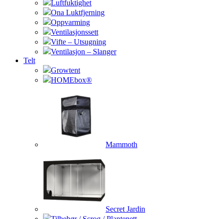
Luftfuktighet
Ona Luktfjerning
Oppvarming
Ventilasjonssett
Vifte – Utsugning
Ventilasjon – Slanger
Telt
Growtent
HOMEbox®
Mammoth
Secret Jardin
Tilbehør / Scrog / Plantenett