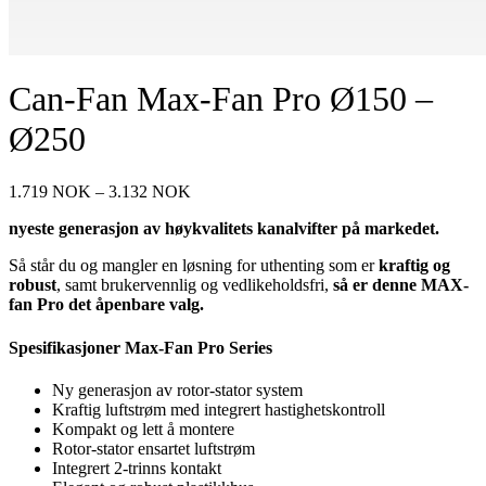
Can-Fan Max-Fan Pro Ø150 –
Ø250
Prisområde:
1.719
NOK
–
3.132
NOK
1.719 NOK
nyeste generasjon av høykvalitets kanalvifter på markedet.
til
3.132 NOK
Så står du og mangler en løsning for uthenting som er
kraftig og
robust
, samt brukervennlig og vedlikeholdsfri,
så er denne MAX-
fan Pro det åpenbare valg.
Spesifikasjoner Max-Fan Pro Series
Ny generasjon av rotor-stator system
Kraftig luftstrøm med integrert hastighetskontroll
Kompakt og lett å montere
Rotor-stator ensartet luftstrøm
Integrert 2-trinns kontakt