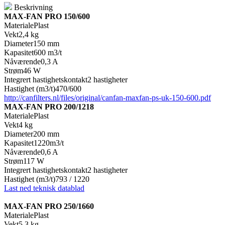
Beskrivning
MAX-FAN PRO 150/600
MaterialePlast
Vekt2,4 kg
Diameter150 mm
Kapasitet600 m3/t
Nåværende0,3 A
Strøm46 W
Integrert hastighetskontakt2 hastigheter
Hastighet (m3/t)470/600
http://canfilters.nl/files/original/canfan-maxfan-ps-uk-150-600.pdf
MAX-FAN PRO 200/1218
MaterialePlast
Vekt4 kg
Diameter200 mm
Kapasitet1220m3/t
Nåværende0,6 A
Strøm117 W
Integrert hastighetskontakt2 hastigheter
Hastighet (m3/t)793 / 1220
Last ned teknisk datablad
MAX-FAN PRO 250/1660
MaterialePlast
Vekt5,3 kg