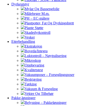
Dyrkeutstyr
Mylar Og Bassengfolie
Målebeger M.m.
PH – EC-målere
Plastpotter, Fat Og Dyrkingsbrett
Plante Støtte
Skadedyrkontroll
Vesker
Etterbehandling
Ekstraksjon
Boveda/Integra
Luktontroll – Nøytralisering
Mikroskop
Oppbevaring
Kvalitetstest
Vakuumposer – Forseglingsposer
Beskjæring
Tørking
Vakuum & Forsegling
Vekter Og Tilbehør
Pakke-løsninger
Belysning – Pakkeløsninger