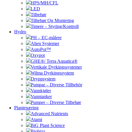
HPS/MH/CFL
LED
Tilbehør
Tilbehør Og Montering
Timere – Styring/Kontroll
Hydro
PH – EC-målere
Alien Systemer
AutoPot™
Oxypot
GHE®/ Terra Aquatica®
Vertikale Dyrkingssystemer
Wilma Dyrkingssystem
Dryppsystem
Pumpar – Diverse Tillbehör
Vannkjøler
Vanntanker
Pumper – Diverse Tilbehør
Plantenæring
Advanced Nutrients
Atami
BiG Plant Science
Biobizz