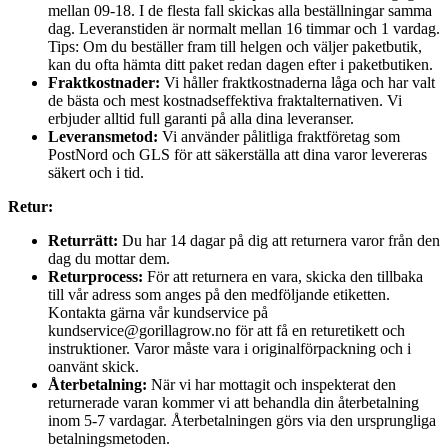
mellan 09-18. I de flesta fall skickas alla beställningar samma
dag. Leveranstiden är normalt mellan 16 timmar och 1 vardag.
Tips: Om du beställer fram till helgen och väljer paketbutik,
kan du ofta hämta ditt paket redan dagen efter i paketbutiken.
Fraktkostnader:
Vi håller fraktkostnaderna låga och har valt
de bästa och mest kostnadseffektiva fraktalternativen. Vi
erbjuder alltid full garanti på alla dina leveranser.
Leveransmetod:
Vi använder pålitliga fraktföretag som
PostNord och GLS för att säkerställa att dina varor levereras
säkert och i tid.
Retur:
Returrätt:
Du har 14 dagar på dig att returnera varor från den
dag du mottar dem.
Returprocess:
För att returnera en vara, skicka den tillbaka
till vår adress som anges på den medföljande etiketten.
Kontakta gärna vår kundservice på
kundservice@gorillagrow.no för att få en returetikett och
instruktioner. Varor måste vara i originalförpackning och i
oanvänt skick.
Återbetalning:
När vi har mottagit och inspekterat den
returnerade varan kommer vi att behandla din återbetalning
inom 5-7 vardagar. Återbetalningen görs via den ursprungliga
betalningsmetoden.