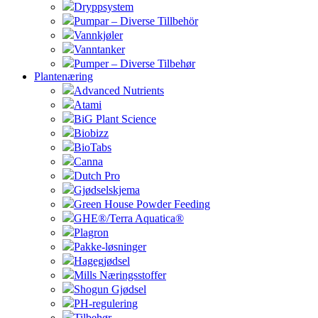
Dryppsystem
Pumpar – Diverse Tillbehör
Vannkjøler
Vanntanker
Pumper – Diverse Tilbehør
Plantenæring
Advanced Nutrients
Atami
BiG Plant Science
Biobizz
BioTabs
Canna
Dutch Pro
Gjødselskjema
Green House Powder Feeding
GHE®/Terra Aquatica®
Plagron
Pakke-løsninger
Hagegjødsel
Mills Næringsstoffer
Shogun Gjødsel
PH-regulering
Tilbehør