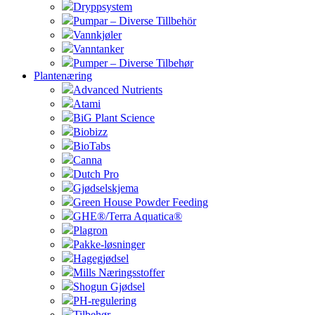
Dryppsystem
Pumpar – Diverse Tillbehör
Vannkjøler
Vanntanker
Pumper – Diverse Tilbehør
Plantenæring
Advanced Nutrients
Atami
BiG Plant Science
Biobizz
BioTabs
Canna
Dutch Pro
Gjødselskjema
Green House Powder Feeding
GHE®/Terra Aquatica®
Plagron
Pakke-løsninger
Hagegjødsel
Mills Næringsstoffer
Shogun Gjødsel
PH-regulering
Tilbehør