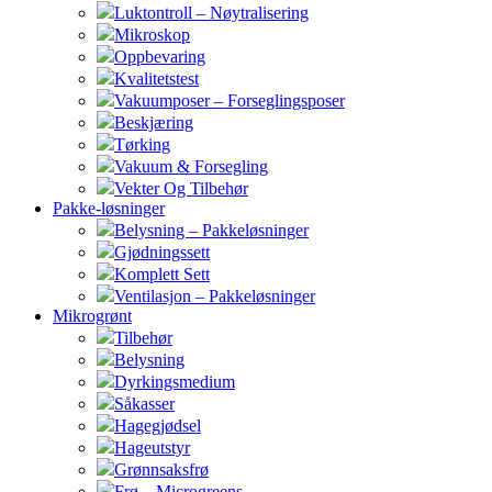
Luktontroll – Nøytralisering
Mikroskop
Oppbevaring
Kvalitetstest
Vakuumposer – Forseglingsposer
Beskjæring
Tørking
Vakuum & Forsegling
Vekter Og Tilbehør
Pakke-løsninger
Belysning – Pakkeløsninger
Gjødningssett
Komplett Sett
Ventilasjon – Pakkeløsninger
Mikrogrønt
Tilbehør
Belysning
Dyrkingsmedium
Såkasser
Hagegjødsel
Hageutstyr
Grønnsaksfrø
Frø – Microgreens