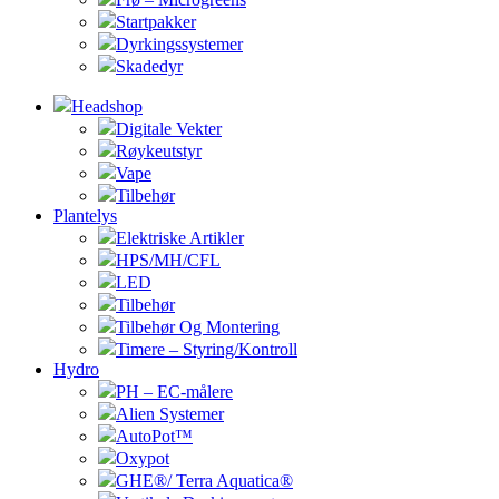
Startpakker
Dyrkingssystemer
Skadedyr
Headshop
Digitale Vekter
Røykeutstyr
Vape
Tilbehør
Plantelys
Elektriske Artikler
HPS/MH/CFL
LED
Tilbehør
Tilbehør Og Montering
Timere – Styring/Kontroll
Hydro
PH – EC-målere
Alien Systemer
AutoPot™
Oxypot
GHE®/ Terra Aquatica®