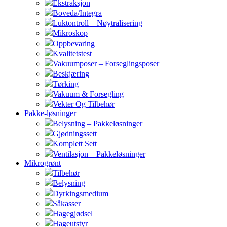
Ekstraksjon
Boveda/Integra
Luktontroll – Nøytralisering
Mikroskop
Oppbevaring
Kvalitetstest
Vakuumposer – Forseglingsposer
Beskjæring
Tørking
Vakuum & Forsegling
Vekter Og Tilbehør
Pakke-løsninger
Belysning – Pakkeløsninger
Gjødningssett
Komplett Sett
Ventilasjon – Pakkeløsninger
Mikrogrønt
Tilbehør
Belysning
Dyrkingsmedium
Såkasser
Hagegjødsel
Hageutstyr