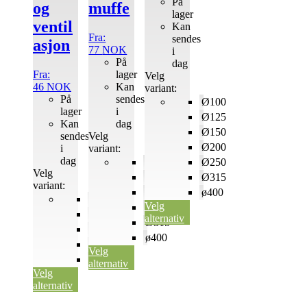
På
og
muffe
lager
ventil
Kan
Fra:
sendes
asjon
77
NOK
i
På
dag
Fra:
lager
Velg
46
NOK
Kan
variant:
På
sendes
Ø100
lager
i
Ø125
Kan
dag
Ø150
sendes
Velg
Ø200
i
variant:
dag
Ø125
Ø250
Velg
ø160
Ø315
variant:
Ø200
ø400
Ø100
Velg
Ø250
Ø125
alternativ
Ø315
Ø150
ø400
ø160
Velg
Ø200
alternativ
Velg
alternativ