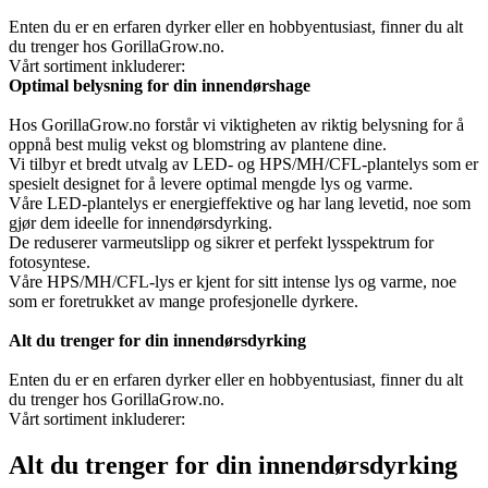
Enten du er en erfaren dyrker eller en hobbyentusiast, finner du alt
du trenger hos GorillaGrow.no.
Vårt sortiment inkluderer:
Optimal belysning for din innendørshage
Hos GorillaGrow.no forstår vi viktigheten av riktig belysning for å
oppnå best mulig vekst og blomstring av plantene dine.
Vi tilbyr et bredt utvalg av LED- og HPS/MH/CFL-plantelys som er
spesielt designet for å levere optimal mengde lys og varme.
Våre LED-plantelys er energieffektive og har lang levetid, noe som
gjør dem ideelle for innendørsdyrking.
De reduserer varmeutslipp og sikrer et perfekt lysspektrum for
fotosyntese.
Våre HPS/MH/CFL-lys er kjent for sitt intense lys og varme, noe
som er foretrukket av mange profesjonelle dyrkere.
Alt du trenger for din innendørsdyrking
Enten du er en erfaren dyrker eller en hobbyentusiast, finner du alt
du trenger hos GorillaGrow.no.
Vårt sortiment inkluderer:
Alt du trenger for din innendørsdyrking