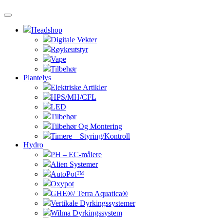
Headshop
Digitale Vekter
Røykeutstyr
Vape
Tilbehør
Plantelys
Elektriske Artikler
HPS/MH/CFL
LED
Tilbehør
Tilbehør Og Montering
Timere – Styring/Kontroll
Hydro
PH – EC-målere
Alien Systemer
AutoPot™
Oxypot
GHE®/ Terra Aquatica®
Vertikale Dyrkingssystemer
Wilma Dyrkingssystem