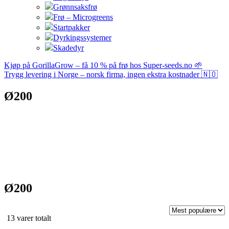
Grønnsaksfrø
Frø – Microgreens
Startpakker
Dyrkingssystemer
Skadedyr
Kjøp på GorillaGrow – få 10 % på frø hos Super-seeds.no 🌱
Trygg levering i Norge – norsk firma, ingen ekstra kostnader 🇳🇴
Ø200
Ø200
Sortert
13 varer totalt
etter