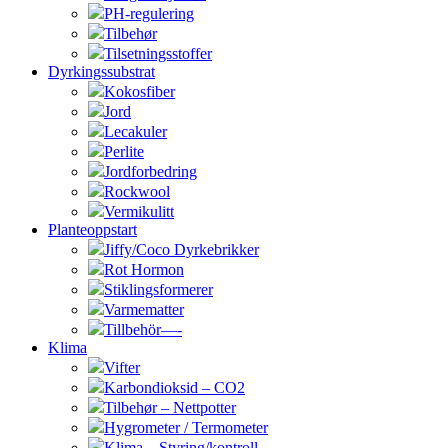
PH-regulering
Tilbehør
Tilsetningsstoffer
Dyrkingssubstrat
Kokosfiber
Jord
Lecakuler
Perlite
Jordforbedring
Rockwool
Vermikulitt
Planteoppstart
Jiffy/Coco Dyrkebrikker
Rot Hormon
Stiklingsformerer
Varmematter
Tillbehör—-
Klima
Vifter
Karbondioksid – CO2
Tilbehør – Nettpotter
Hygrometer / Termometer
Klima – Styring/kontroll