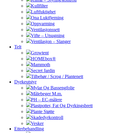
Kullfilter
Luftfuktighet
Ona Luktfjerning
Oppvarming
Ventilasjonssett
Vifte – Utsugning
Ventilasjon – Slanger
Telt
Growtent
HOMEbox®
Mammoth
Secret Jardin
Tilbehør / Scrog / Plantenett
Dyrkeutstyr
Mylar Og Bassengfolie
Målebeger M.m.
PH – EC-målere
Plastpotter, Fat Og Dyrkingsbrett
Plante Støtte
Skadedyrkontroll
Vesker
Etterbehandling