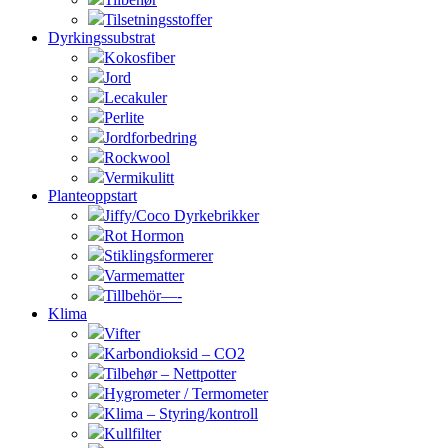
Tilsetningsstoffer
Dyrkingssubstrat
Kokosfiber
Jord
Lecakuler
Perlite
Jordforbedring
Rockwool
Vermikulitt
Planteoppstart
Jiffy/Coco Dyrkebrikker
Rot Hormon
Stiklingsformerer
Varmematter
Tillbehör—-
Klima
Vifter
Karbondioksid – CO2
Tilbehør – Nettpotter
Hygrometer / Termometer
Klima – Styring/kontroll
Kullfilter