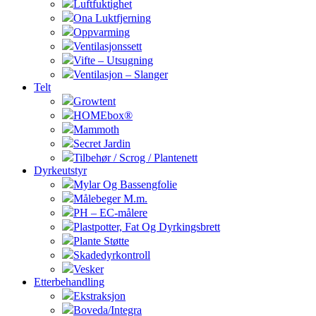
Luftfuktighet
Ona Luktfjerning
Oppvarming
Ventilasjonssett
Vifte – Utsugning
Ventilasjon – Slanger
Telt
Growtent
HOMEbox®
Mammoth
Secret Jardin
Tilbehør / Scrog / Plantenett
Dyrkeutstyr
Mylar Og Bassengfolie
Målebeger M.m.
PH – EC-målere
Plastpotter, Fat Og Dyrkingsbrett
Plante Støtte
Skadedyrkontroll
Vesker
Etterbehandling
Ekstraksjon
Boveda/Integra