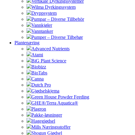
Vertikale Dyrkingssystemer
Wilma Dyrkingssystem
Dryppsystem
Pumpar – Diverse Tillbehör
Vannkjøler
Vanntanker
Pumper – Diverse Tilbehør
Plantenæring
Advanced Nutrients
Atami
BiG Plant Science
Biobizz
BioTabs
Canna
Dutch Pro
Gjødselskjema
Green House Powder Feeding
GHE®/Terra Aquatica®
Plagron
Pakke-løsninger
Hagegjødsel
Mills Næringsstoffer
Shogun Gjødsel