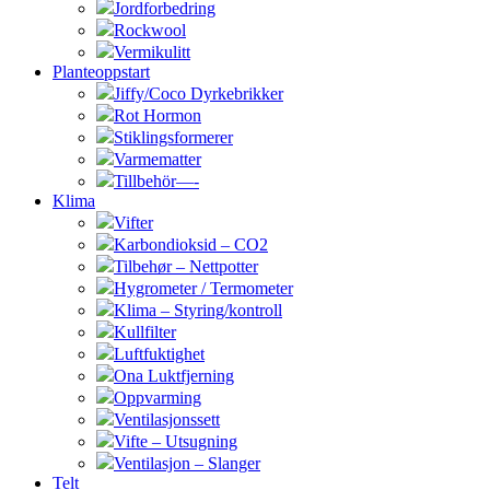
Jordforbedring
Rockwool
Vermikulitt
Planteoppstart
Jiffy/Coco Dyrkebrikker
Rot Hormon
Stiklingsformerer
Varmematter
Tillbehör—-
Klima
Vifter
Karbondioksid – CO2
Tilbehør – Nettpotter
Hygrometer / Termometer
Klima – Styring/kontroll
Kullfilter
Luftfuktighet
Ona Luktfjerning
Oppvarming
Ventilasjonssett
Vifte – Utsugning
Ventilasjon – Slanger
Telt