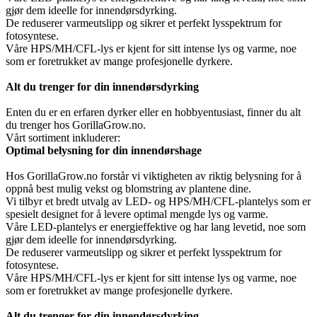
gjør dem ideelle for innendørsdyrking.
De reduserer varmeutslipp og sikrer et perfekt lysspektrum for
fotosyntese.
Våre HPS/MH/CFL-lys er kjent for sitt intense lys og varme, noe
som er foretrukket av mange profesjonelle dyrkere.
Alt du trenger for din innendørsdyrking
Enten du er en erfaren dyrker eller en hobbyentusiast, finner du alt
du trenger hos GorillaGrow.no.
Vårt sortiment inkluderer:
Optimal belysning for din innendørshage
Hos GorillaGrow.no forstår vi viktigheten av riktig belysning for å
oppnå best mulig vekst og blomstring av plantene dine.
Vi tilbyr et bredt utvalg av LED- og HPS/MH/CFL-plantelys som er
spesielt designet for å levere optimal mengde lys og varme.
Våre LED-plantelys er energieffektive og har lang levetid, noe som
gjør dem ideelle for innendørsdyrking.
De reduserer varmeutslipp og sikrer et perfekt lysspektrum for
fotosyntese.
Våre HPS/MH/CFL-lys er kjent for sitt intense lys og varme, noe
som er foretrukket av mange profesjonelle dyrkere.
Alt du trenger for din innendørsdyrking