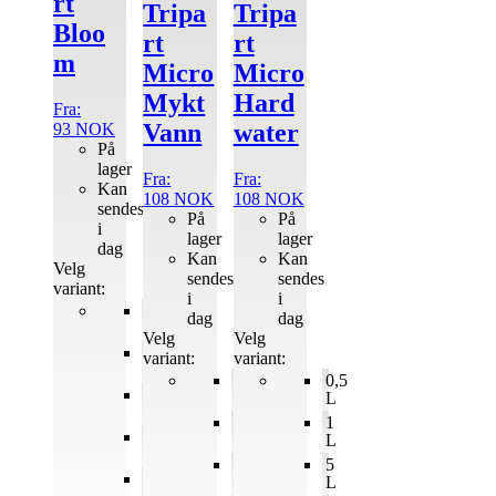
rt
Tripa
Tripa
Bloo
rt
rt
m
Micro
Micro
Mykt
Hard
Fra:
Vann
water
93
NOK
På
lager
Fra:
Fra:
Kan
108
NOK
108
NOK
sendes
På
På
i
lager
lager
dag
Kan
Kan
Velg
sendes
sendes
variant:
i
i
0,5
dag
dag
L
Velg
Velg
1
variant:
variant:
L
0,5
0,5
5
L
L
L
1
1
10
L
L
L
5
5
60
L
L