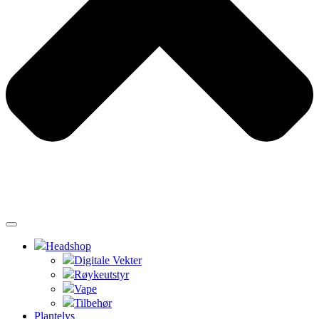
Headshop
Digitale Vekter
Røykeutstyr
Vape
Tilbehør
Plantelys