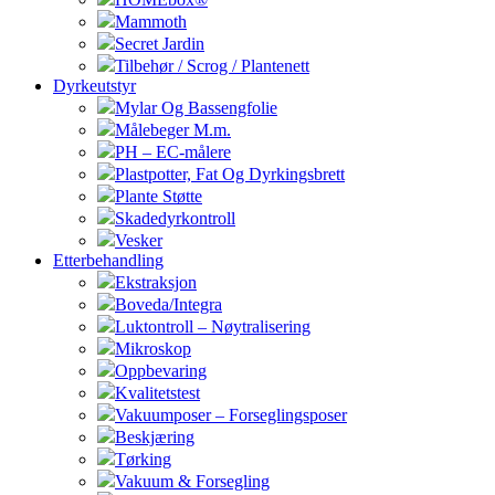
Mammoth
Secret Jardin
Tilbehør / Scrog / Plantenett
Dyrkeutstyr
Mylar Og Bassengfolie
Målebeger M.m.
PH – EC-målere
Plastpotter, Fat Og Dyrkingsbrett
Plante Støtte
Skadedyrkontroll
Vesker
Etterbehandling
Ekstraksjon
Boveda/Integra
Luktontroll – Nøytralisering
Mikroskop
Oppbevaring
Kvalitetstest
Vakuumposer – Forseglingsposer
Beskjæring
Tørking
Vakuum & Forsegling