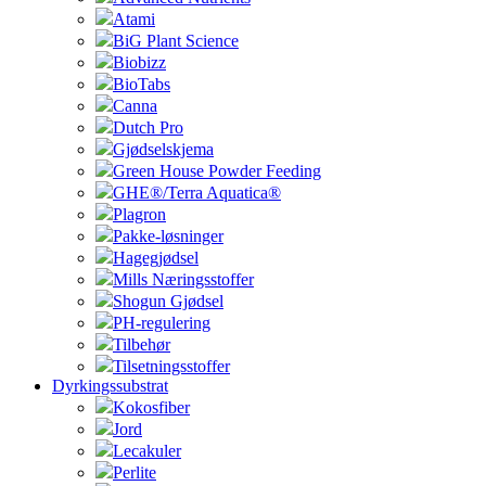
Atami
BiG Plant Science
Biobizz
BioTabs
Canna
Dutch Pro
Gjødselskjema
Green House Powder Feeding
GHE®/Terra Aquatica®
Plagron
Pakke-løsninger
Hagegjødsel
Mills Næringsstoffer
Shogun Gjødsel
PH-regulering
Tilbehør
Tilsetningsstoffer
Dyrkingssubstrat
Kokosfiber
Jord
Lecakuler
Perlite