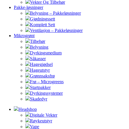
Vekter Og Tilbehør
Pakke-løsninger
Belysning – Pakkeløsninger
Gjødningssett
Komplett Sett
Ventilasjon – Pakkeløsninger
Mikrogrønt
Tilbehør
Belysning
Dyrkingsmedium
Såkasser
Hagegjødsel
Hageutstyr
Grønnsaksfrø
Frø – Microgreens
Startpakker
Dyrkingssystemer
Skadedyr
Headshop
Digitale Vekter
Røykeutstyr
Vape