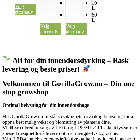
L
10
10
Velg
L
L
alternativ
60
60
L
L
Velg
Velg
alternativ
alternativ
Alt for din innendørsdyrking – Rask
levering og beste priser!
Velkommen til GorillaGrow.no – Din one-
stop growshop
Optimal belysning for din innendørshage
Hos GorillaGrow.no forstår vi viktigheten av riktig belysning for å
oppnå best mulig vekst og blomstring av plantene dine.
Vi tilbyr et bredt utvalg av LED- og HPS/MH/CFL-plantelys som er
spesielt designet for å levere optimal mengde lys og varme.
Våre LED-plantelys er energieffektive og har lang levetid, noe som