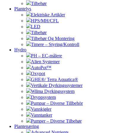
Tilbehør
Plantelys
Elektriske Artikler
HPS/MH/CFL
LED
Tilbehør
Tilbehør Og Montering
Timere – Styring/Kontroll
Hydro
PH – EC-målere
Alien Systemer
AutoPot™
Oxypot
GHE®/ Terra Aquatica®
Vertikale Dyrkingssystemer
Wilma Dyrkingssystem
Dryppsystem
Pumpar – Diverse Tillbehör
Vannkjøler
Vanntanker
Pumper – Diverse Tilbehør
Plantenæring
Advanced Nutrients