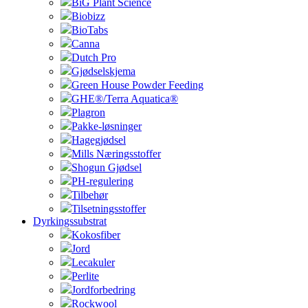
BiG Plant Science
Biobizz
BioTabs
Canna
Dutch Pro
Gjødselskjema
Green House Powder Feeding
GHE®/Terra Aquatica®
Plagron
Pakke-løsninger
Hagegjødsel
Mills Næringsstoffer
Shogun Gjødsel
PH-regulering
Tilbehør
Tilsetningsstoffer
Dyrkingssubstrat
Kokosfiber
Jord
Lecakuler
Perlite
Jordforbedring
Rockwool