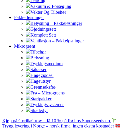
Tørking
Vakuum & Forsegling
Vekter Og Tilbehør
Pakke-løsninger
Belysning – Pakkeløsninger
Gjødningssett
Komplett Sett
Ventilasjon – Pakkeløsninger
Mikrogrønt
Tilbehør
Belysning
Dyrkingsmedium
Såkasser
Hagegjødsel
Hageutstyr
Grønnsaksfrø
Frø – Microgreens
Startpakker
Dyrkingssystemer
Skadedyr
Kjøp på GorillaGrow – få 10 % på frø hos Super-seeds.no
Trygg levering i Norge – norsk firma, ingen ekstra kostnader