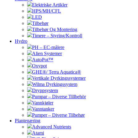
Elektriske Artikler
HPS/MH/CFL
LED
Tilbehør
Tilbehør Og Montering
Timere – Styring/Kontroll
Hydro
PH – EC-målere
Alien Systemer
AutoPot™
Oxypot
GHE®/ Terra Aquatica®
Vertikale Dyrkingssystemer
Wilma Dyrkingssystem
Dryppsystem
Pumpar – Diverse Tillbehör
Vannkjøler
Vanntanker
Pumper – Diverse Tilbehør
Plantenæring
Advanced Nutrients
Atami