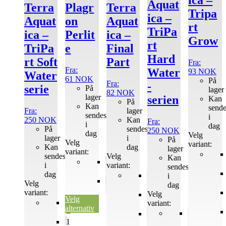
Aquat
Terra
Plagr
Terra
produktsiden
produktsiden
produktsiden
produktsiden
produktside
Tripa
ica –
Aquat
on
Aquat
rt
TriPa
ica –
Perlit
ica –
Grow
rt
TriPa
e
Final
Hard
rt Soft
Part
Fra:
Fra:
Water
93
NOK
Water
61
NOK
På
Fra:
-
serie
På
lager
82
NOK
lager
serien
Kan
På
Kan
send
Fra:
lager
sendes
i
250
NOK
Kan
Fra:
i
dag
På
sendes
250
NOK
dag
Velg
lager
i
På
Velg
variant:
Kan
dag
lager
variant:
sendes
Velg
Kan
10
i
variant:
sendes
L
dag
0,5
i
60
Velg
L
dag
L
variant:
Velg
1
Velg
0,5
L
variant:
alternativ
L
0,5
5
L
1
L