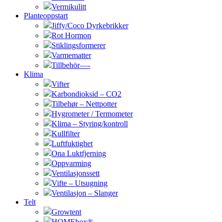
Vermikulitt
Planteoppstart
Jiffy/Coco Dyrkebrikker
Rot Hormon
Stiklingsformerer
Varmematter
Tillbehör—-
Klima
Vifter
Karbondioksid – CO2
Tilbehør – Nettpotter
Hygrometer / Termometer
Klima – Styring/kontroll
Kullfilter
Luftfuktighet
Ona Luktfjerning
Oppvarming
Ventilasjonssett
Vifte – Utsugning
Ventilasjon – Slanger
Telt
Growtent
HOMEbox®