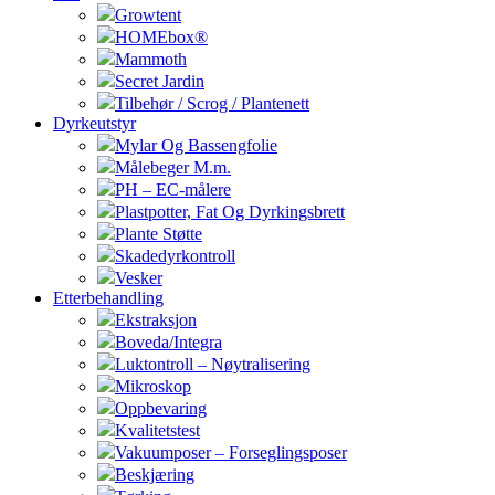
Growtent
HOMEbox®
Mammoth
Secret Jardin
Tilbehør / Scrog / Plantenett
Dyrkeutstyr
Mylar Og Bassengfolie
Målebeger M.m.
PH – EC-målere
Plastpotter, Fat Og Dyrkingsbrett
Plante Støtte
Skadedyrkontroll
Vesker
Etterbehandling
Ekstraksjon
Boveda/Integra
Luktontroll – Nøytralisering
Mikroskop
Oppbevaring
Kvalitetstest
Vakuumposer – Forseglingsposer
Beskjæring