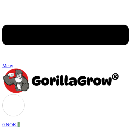
Meny
0
NOK
0