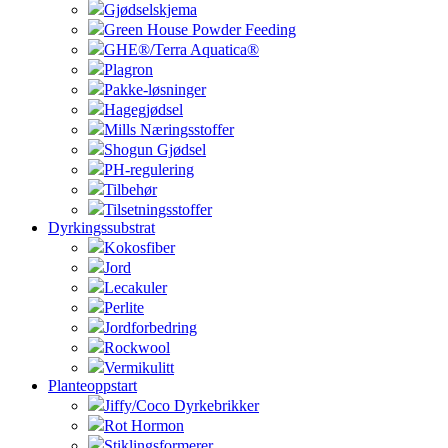
Gjødselskjema
Green House Powder Feeding
GHE®/Terra Aquatica®
Plagron
Pakke-løsninger
Hagegjødsel
Mills Næringsstoffer
Shogun Gjødsel
PH-regulering
Tilbehør
Tilsetningsstoffer
Dyrkingssubstrat
Kokosfiber
Jord
Lecakuler
Perlite
Jordforbedring
Rockwool
Vermikulitt
Planteoppstart
Jiffy/Coco Dyrkebrikker
Rot Hormon
Stiklingsformerer