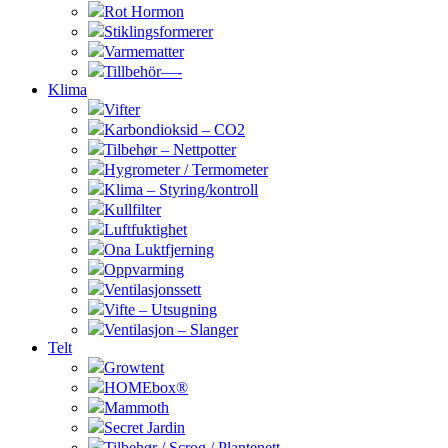
Rot Hormon
Stiklingsformerer
Varmematter
Tillbehör—-
Klima
Vifter
Karbondioksid – CO2
Tilbehør – Nettpotter
Hygrometer / Termometer
Klima – Styring/kontroll
Kullfilter
Luftfuktighet
Ona Luktfjerning
Oppvarming
Ventilasjonssett
Vifte – Utsugning
Ventilasjon – Slanger
Telt
Growtent
HOMEbox®
Mammoth
Secret Jardin
Tilbehør / Scrog / Plantenett