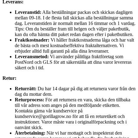
Leverans:
Leveranstid:
Alla beställningar packas och skickas dagligen
mellan 09-18. I de flesta fall skickas alla beställningar samma
dag. Leveranstiden är normalt mellan 16 timmar och 1 vardag.
Tips: Om du beställer fram till helgen och väljer paketbutik,
kan du ofta hämta ditt paket redan dagen efter i paketbutiken.
Fraktkostnader:
Vi håller fraktkostnaderna låga och har valt
de bästa och mest kostnadseffektiva fraktalternativen. Vi
erbjuder alltid full garanti på alla dina leveranser.
Leveransmetod:
Vi använder pålitliga fraktföretag som
PostNord och GLS för att säkerställa att dina varor levereras
säkert och i tid.
Retur:
Returrätt:
Du har 14 dagar på dig att returnera varor från den
dag du mottar dem.
Returprocess:
För att returnera en vara, skicka den tillbaka
till vår adress som anges på den medföljande etiketten.
Kontakta gärna vår kundservice på
kundservice@gorillagrow.no för att få en returetikett och
instruktioner. Varor måste vara i originalförpackning och i
oanvänt skick.
Återbetalning:
När vi har mottagit och inspekterat den