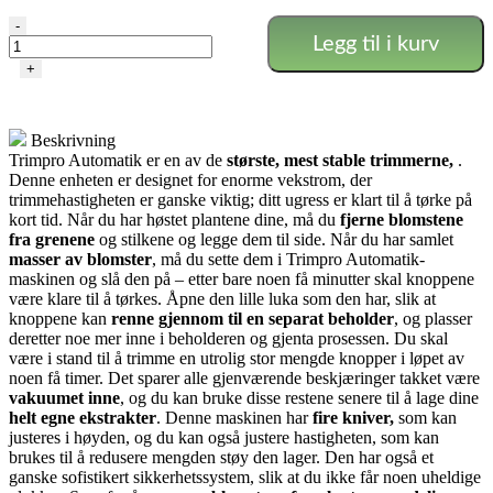
Trimpro
-
Legg til i kurv
Automatik
antall
+
Beskrivning
Trimpro Automatik er en av de
største, mest stable trimmerne,
.
Denne enheten er designet for enorme vekstrom, der
trimmehastigheten er ganske viktig; ditt ugress er klart til å tørke på
kort tid. Når du har høstet plantene dine, må du
fjerne blomstene
fra grenene
og stilkene og legge dem til side. Når du har samlet
masser av blomster
, må du sette dem i Trimpro Automatik-
maskinen og slå den på – etter bare noen få minutter skal knoppene
være klare til å tørkes. Åpne den lille luka som den har, slik at
knoppene kan
renne gjennom til en separat beholder
, og plasser
deretter noe mer inne i beholderen og gjenta prosessen. Du skal
være i stand til å trimme en utrolig stor mengde knopper i løpet av
noen få timer. Det sparer alle gjenværende beskjæringer takket være
vakuumet inne
, og du kan bruke disse restene senere til å lage dine
helt egne ekstrakter
. Denne maskinen har
fire kniver,
som kan
justeres i høyden, og du kan også justere hastigheten, som kan
brukes til å redusere mengden støy den lager. Den har også et
ganske sofistikert sikkerhetssystem, slik at du ikke får noen uheldige