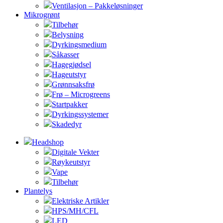
Ventilasjon – Pakkeløsninger
Mikrogrønt
Tilbehør
Belysning
Dyrkingsmedium
Såkasser
Hagegjødsel
Hageutstyr
Grønnsaksfrø
Frø – Microgreens
Startpakker
Dyrkingssystemer
Skadedyr
Headshop
Digitale Vekter
Røykeutstyr
Vape
Tilbehør
Plantelys
Elektriske Artikler
HPS/MH/CFL
LED