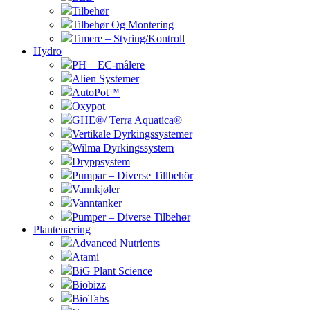
Tilbehør
Tilbehør Og Montering
Timere – Styring/Kontroll
Hydro
PH – EC-målere
Alien Systemer
AutoPot™
Oxypot
GHE®/ Terra Aquatica®
Vertikale Dyrkingssystemer
Wilma Dyrkingssystem
Dryppsystem
Pumpar – Diverse Tillbehör
Vannkjøler
Vanntanker
Pumper – Diverse Tilbehør
Plantenæring
Advanced Nutrients
Atami
BiG Plant Science
Biobizz
BioTabs