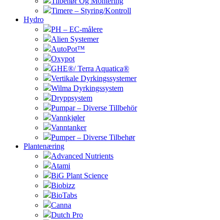
Tilbehør Og Montering
Timere – Styring/Kontroll
Hydro
PH – EC-målere
Alien Systemer
AutoPot™
Oxypot
GHE®/ Terra Aquatica®
Vertikale Dyrkingssystemer
Wilma Dyrkingssystem
Dryppsystem
Pumpar – Diverse Tillbehör
Vannkjøler
Vanntanker
Pumper – Diverse Tilbehør
Plantenæring
Advanced Nutrients
Atami
BiG Plant Science
Biobizz
BioTabs
Canna
Dutch Pro