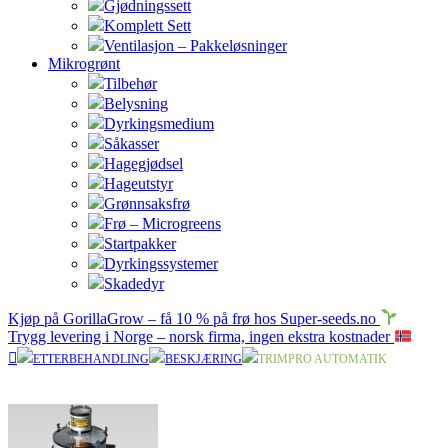
Gjødningssett
Komplett Sett
Ventilasjon – Pakkeløsninger
Mikrogrønt
Tilbehør
Belysning
Dyrkingsmedium
Såkasser
Hagegjødsel
Hageutstyr
Grønnsaksfrø
Frø – Microgreens
Startpakker
Dyrkingssystemer
Skadedyr
Kjøp på GorillaGrow – få 10 % på frø hos Super-seeds.no
Trygg levering i Norge – norsk firma, ingen ekstra kostnader
ETTERBEHANDLING
BESKJÆRING
TRIMPRO AUTOMATIK