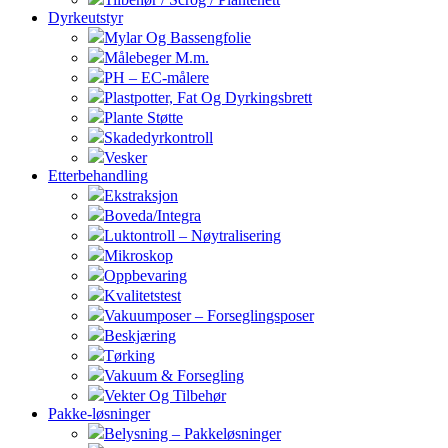
Dyrkeutstyr
Mylar Og Bassengfolie
Målebeger M.m.
PH – EC-målere
Plastpotter, Fat Og Dyrkingsbrett
Plante Støtte
Skadedyrkontroll
Vesker
Etterbehandling
Ekstraksjon
Boveda/Integra
Luktontroll – Nøytralisering
Mikroskop
Oppbevaring
Kvalitetstest
Vakuumposer – Forseglingsposer
Beskjæring
Tørking
Vakuum & Forsegling
Vekter Og Tilbehør
Pakke-løsninger
Belysning – Pakkeløsninger