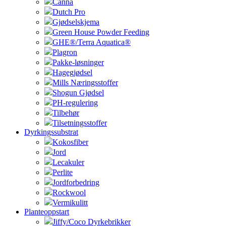
Canna
Dutch Pro
Gjødselskjema
Green House Powder Feeding
GHE®/Terra Aquatica®
Plagron
Pakke-løsninger
Hagegjødsel
Mills Næringsstoffer
Shogun Gjødsel
PH-regulering
Tilbehør
Tilsetningsstoffer
Dyrkingssubstrat
Kokosfiber
Jord
Lecakuler
Perlite
Jordforbedring
Rockwool
Vermikulitt
Planteoppstart
Jiffy/Coco Dyrkebrikker