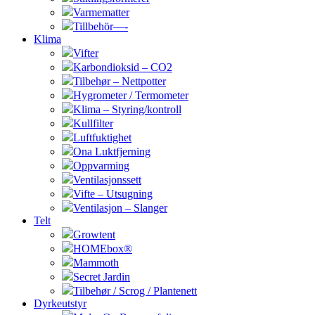
Varmematter
Tillbehör—-
Klima
Vifter
Karbondioksid – CO2
Tilbehør – Nettpotter
Hygrometer / Termometer
Klima – Styring/kontroll
Kullfilter
Luftfuktighet
Ona Luktfjerning
Oppvarming
Ventilasjonssett
Vifte – Utsugning
Ventilasjon – Slanger
Telt
Growtent
HOMEbox®
Mammoth
Secret Jardin
Tilbehør / Scrog / Plantenett
Dyrkeutstyr