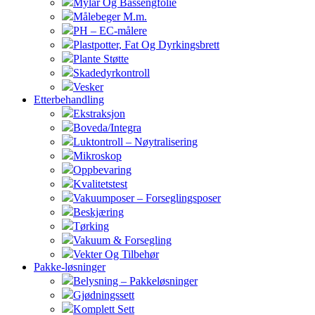
Mylar Og Bassengfolie
Målebeger M.m.
PH – EC-målere
Plastpotter, Fat Og Dyrkingsbrett
Plante Støtte
Skadedyrkontroll
Vesker
Etterbehandling
Ekstraksjon
Boveda/Integra
Luktontroll – Nøytralisering
Mikroskop
Oppbevaring
Kvalitetstest
Vakuumposer – Forseglingsposer
Beskjæring
Tørking
Vakuum & Forsegling
Vekter Og Tilbehør
Pakke-løsninger
Belysning – Pakkeløsninger
Gjødningssett
Komplett Sett