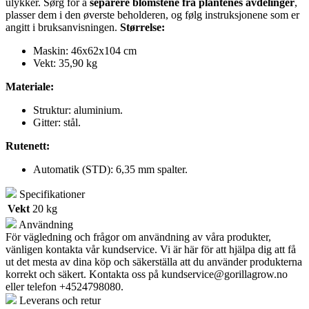
ulykker. Sørg for å
separere blomstene fra plantenes avdelinger
,
plasser dem i den øverste beholderen, og følg instruksjonene som er
angitt i bruksanvisningen.
Størrelse:
Maskin: 46x62x104 cm
Vekt: 35,90 kg
Materiale:
Struktur: aluminium.
Gitter: stål.
Rutenett:
Automatik (STD): 6,35 mm spalter.
Specifikationer
Vekt
20 kg
Användning
För vägledning och frågor om användning av våra produkter,
vänligen kontakta vår kundservice. Vi är här för att hjälpa dig att få
ut det mesta av dina köp och säkerställa att du använder produkterna
korrekt och säkert. Kontakta oss på
kundservice@gorillagrow.no
eller telefon +4524798080.
Leverans och retur