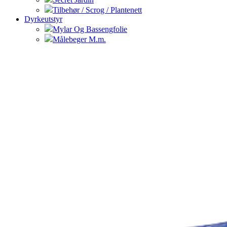
Tilbehør / Scrog / Plantenett
Dyrkeutstyr
Mylar Og Bassengfolie
Målebeger M.m.