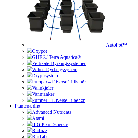
AutoPot™
Oxypot
GHE®/ Terra Aquatica®
Vertikale Dyrkingssystemer
Wilma Dyrkingssystem
Dryppsystem
Pumpar – Diverse Tillbehör
Vannkjøler
Vanntanker
Pumper – Diverse Tilbehør
Plantenæring
Advanced Nutrients
Atami
BiG Plant Science
Biobizz
BioTabs