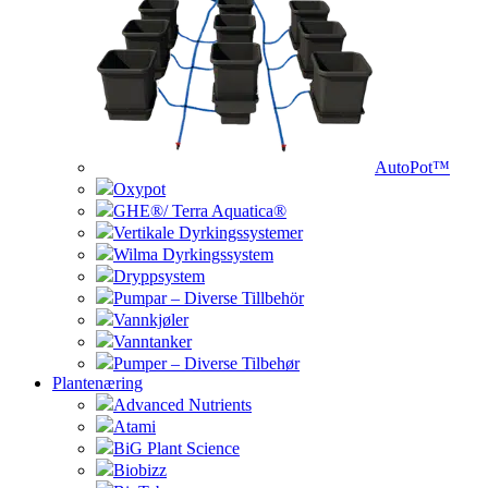
AutoPot™
Oxypot
GHE®/ Terra Aquatica®
Vertikale Dyrkingssystemer
Wilma Dyrkingssystem
Dryppsystem
Pumpar – Diverse Tillbehör
Vannkjøler
Vanntanker
Pumper – Diverse Tilbehør
Plantenæring
Advanced Nutrients
Atami
BiG Plant Science
Biobizz