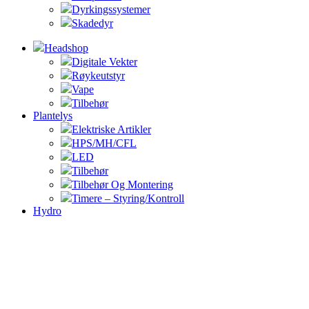
Dyrkingssystemer
Skadedyr
Headshop
Digitale Vekter
Røykeutstyr
Vape
Tilbehør
Plantelys
Elektriske Artikler
HPS/MH/CFL
LED
Tilbehør
Tilbehør Og Montering
Timere – Styring/Kontroll
Hydro