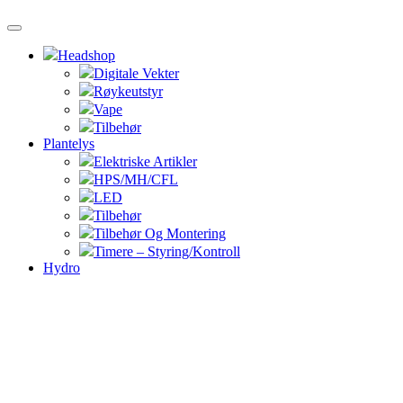
Headshop
Digitale Vekter
Røykeutstyr
Vape
Tilbehør
Plantelys
Elektriske Artikler
HPS/MH/CFL
LED
Tilbehør
Tilbehør Og Montering
Timere – Styring/Kontroll
Hydro