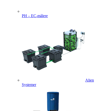
PH – EC-målere
Alien
Systemer