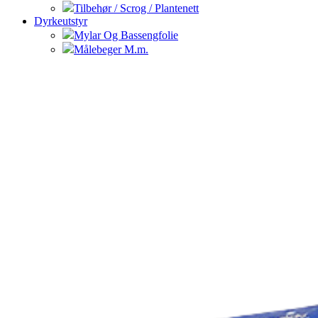
Tilbehør / Scrog / Plantenett
Dyrkeutstyr
Mylar Og Bassengfolie
Målebeger M.m.