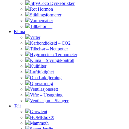
Jiffy/Coco Dyrkebrikker
Rot Hormon
Stiklingsformerer
Varmematter
Tillbehör—-
Klima
Vifter
Karbondioksid – CO2
Tilbehør – Nettpotter
Hygrometer / Termometer
Klima – Styring/kontroll
Kullfilter
Luftfuktighet
Ona Luktfjerning
Oppvarming
Ventilasjonssett
Vifte – Utsugning
Ventilasjon – Slanger
Telt
Growtent
HOMEbox®
Mammoth
Secret Jardin