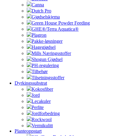
Canna
Dutch Pro
Gjødselskjema
Green House Powder Feeding
GHE®/Terra Aquatica®
Plagron
Pakke-løsninger
Hagegjødsel
Mills Næringsstoffer
Shogun Gjødsel
PH-regulering
Tilbehør
Tilsetningsstoffer
Dyrkingssubstrat
Kokosfiber
Jord
Lecakuler
Perlite
Jordforbedring
Rockwool
Vermikulitt
Planteoppstart