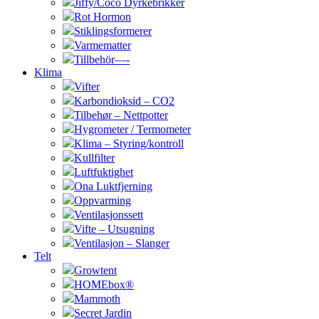
Jiffy/Coco Dyrkebrikker
Rot Hormon
Stiklingsformerer
Varmematter
Tillbehör—-
Klima
Vifter
Karbondioksid – CO2
Tilbehør – Nettpotter
Hygrometer / Termometer
Klima – Styring/kontroll
Kullfilter
Luftfuktighet
Ona Luktfjerning
Oppvarming
Ventilasjonssett
Vifte – Utsugning
Ventilasjon – Slanger
Telt
Growtent
HOMEbox®
Mammoth
Secret Jardin