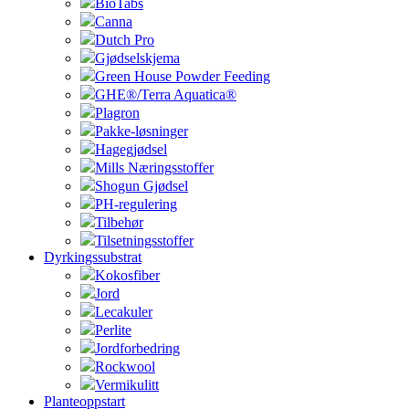
BioTabs
Canna
Dutch Pro
Gjødselskjema
Green House Powder Feeding
GHE®/Terra Aquatica®
Plagron
Pakke-løsninger
Hagegjødsel
Mills Næringsstoffer
Shogun Gjødsel
PH-regulering
Tilbehør
Tilsetningsstoffer
Dyrkingssubstrat
Kokosfiber
Jord
Lecakuler
Perlite
Jordforbedring
Rockwool
Vermikulitt
Planteoppstart