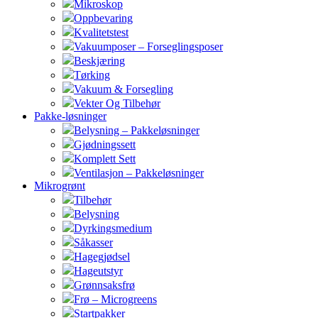
Mikroskop
Oppbevaring
Kvalitetstest
Vakuumposer – Forseglingsposer
Beskjæring
Tørking
Vakuum & Forsegling
Vekter Og Tilbehør
Pakke-løsninger
Belysning – Pakkeløsninger
Gjødningssett
Komplett Sett
Ventilasjon – Pakkeløsninger
Mikrogrønt
Tilbehør
Belysning
Dyrkingsmedium
Såkasser
Hagegjødsel
Hageutstyr
Grønnsaksfrø
Frø – Microgreens
Startpakker