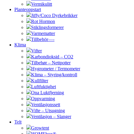
Vermikulitt
Planteoppstart
Jiffy/Coco Dyrkebrikker
Rot Hormon
Stiklingsformerer
Varmematter
Tillbehör—-
Klima
Vifter
Karbondioksid – CO2
Tilbehør – Nettpotter
Hygrometer / Termometer
Klima – Styring/kontroll
Kullfilter
Luftfuktighet
Ona Luktfjerning
Oppvarming
Ventilasjonssett
Vifte – Utsugning
Ventilasjon – Slanger
Telt
Growtent
HOMEbox®