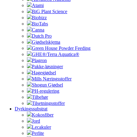
Atami
BiG Plant Science
Biobizz
BioTabs
Canna
Dutch Pro
Gjødselskjema
Green House Powder Feeding
GHE®/Terra Aquatica®
Plagron
Pakke-løsninger
Hagegjødsel
Mills Næringsstoffer
Shogun Gjødsel
PH-regulering
Tilbehør
Tilsetningsstoffer
Dyrkingssubstrat
Kokosfiber
Jord
Lecakuler
Perlite