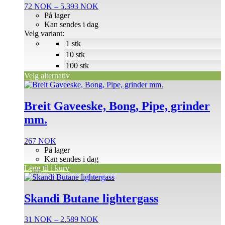
Prisområde:
72
NOK
–
5.393
NOK
Alternativene
72 NOK
På lager
kan
til
Kan sendes i dag
velges
5.393 NOK
Velg variant:
på
1 stk
produktsiden
10 stk
100 stk
Velg alternativ
Breit Gaveeske, Bong, Pipe, grinder
mm.
267
NOK
På lager
Kan sendes i dag
Legg til i kurv
Dette
produktet
har
Skandi Butane lightergass
flere
varianter.
Prisområde:
31
NOK
–
2.589
NOK
Alternativene