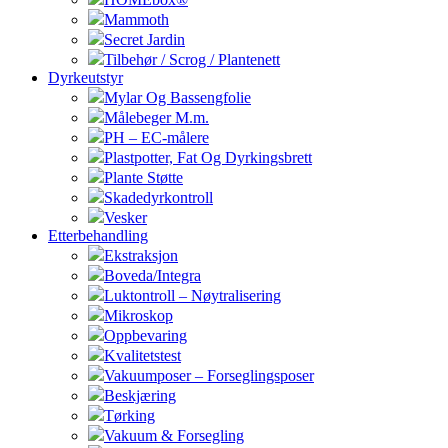
Mammoth
Secret Jardin
Tilbehør / Scrog / Plantenett
Dyrkeutstyr
Mylar Og Bassengfolie
Målebeger M.m.
PH – EC-målere
Plastpotter, Fat Og Dyrkingsbrett
Plante Støtte
Skadedyrkontroll
Vesker
Etterbehandling
Ekstraksjon
Boveda/Integra
Luktontroll – Nøytralisering
Mikroskop
Oppbevaring
Kvalitetstest
Vakuumposer – Forseglingsposer
Beskjæring
Tørking
Vakuum & Forsegling