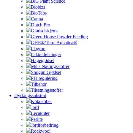
BiG Plant Science
Biobizz
BioTabs
Canna
Dutch Pro
Gjødselskjema
Green House Powder Feeding
GHE®/Terra Aquatica®
Plagron
Pakke-løsninger
Hagegjødsel
Mills Næringsstoffer
Shogun Gjødsel
PH-regulering
Tilbehør
Tilsetningsstoffer
Dyrkingssubstrat
Kokosfiber
Jord
Lecakuler
Perlite
Jordforbedring
Rockwool