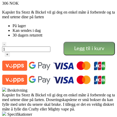
306
NOK
Kapsler fra Storz & Bickel vil gi deg en enkel måte å forberede og ta
med urtene dine på farten
På lager
Kan sendes i dag
30 dagers returrett
Kapselsett
-
Legg til i kurv
Storz
&
+
Bickel
40
stk
-
Crafty/Mighty
antall
Beskrivning
Kapsler fra Storz & Bickel vil gi deg en enkel måte å forberede og ta
med urtene dine på farten. Doseringskapslene er små bokser du kan
fylle med urter du senere skal bruke. I tillegg er det en veldig diskret
måte å fylle din Crafty eller Mighty vape på.
Specifikationer