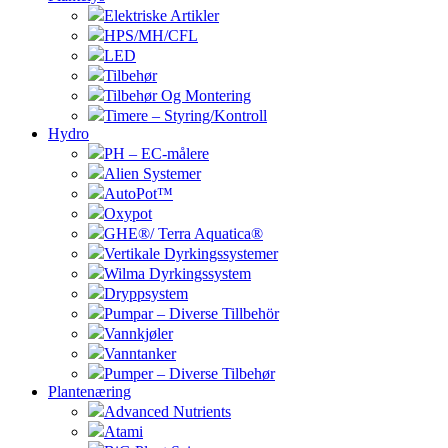
Elektriske Artikler
HPS/MH/CFL
LED
Tilbehør
Tilbehør Og Montering
Timere – Styring/Kontroll
Hydro
PH – EC-målere
Alien Systemer
AutoPot™
Oxypot
GHE®/ Terra Aquatica®
Vertikale Dyrkingssystemer
Wilma Dyrkingssystem
Dryppsystem
Pumpar – Diverse Tillbehör
Vannkjøler
Vanntanker
Pumper – Diverse Tilbehør
Plantenæring
Advanced Nutrients
Atami