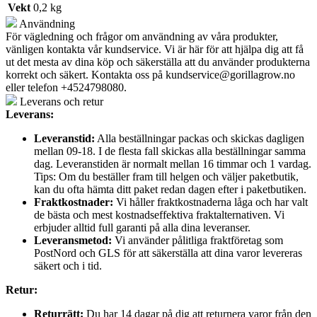
Vekt
0,2 kg
Användning
För vägledning och frågor om användning av våra produkter,
vänligen kontakta vår kundservice. Vi är här för att hjälpa dig att få
ut det mesta av dina köp och säkerställa att du använder produkterna
korrekt och säkert. Kontakta oss på
kundservice@gorillagrow.no
eller telefon +4524798080.
Leverans och retur
Leverans:
Leveranstid:
Alla beställningar packas och skickas dagligen
mellan 09-18. I de flesta fall skickas alla beställningar samma
dag. Leveranstiden är normalt mellan 16 timmar och 1 vardag.
Tips: Om du beställer fram till helgen och väljer paketbutik,
kan du ofta hämta ditt paket redan dagen efter i paketbutiken.
Fraktkostnader:
Vi håller fraktkostnaderna låga och har valt
de bästa och mest kostnadseffektiva fraktalternativen. Vi
erbjuder alltid full garanti på alla dina leveranser.
Leveransmetod:
Vi använder pålitliga fraktföretag som
PostNord och GLS för att säkerställa att dina varor levereras
säkert och i tid.
Retur:
Returrätt:
Du har 14 dagar på dig att returnera varor från den