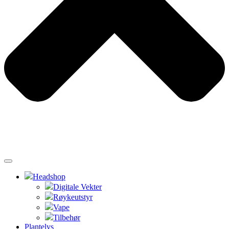
Headshop
Digitale Vekter
Røykeutstyr
Vape
Tilbehør
Plantelys