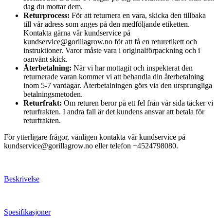
dag du mottar dem.
Returprocess:
För att returnera en vara, skicka den tillbaka
till vår adress som anges på den medföljande etiketten.
Kontakta gärna vår kundservice på
kundservice@gorillagrow.no för att få en returetikett och
instruktioner. Varor måste vara i originalförpackning och i
oanvänt skick.
Återbetalning:
När vi har mottagit och inspekterat den
returnerade varan kommer vi att behandla din återbetalning
inom 5-7 vardagar. Återbetalningen görs via den ursprungliga
betalningsmetoden.
Returfrakt:
Om returen beror på ett fel från vår sida täcker vi
returfrakten. I andra fall är det kundens ansvar att betala för
returfrakten.
För ytterligare frågor, vänligen kontakta vår kundservice på
kundservice@gorillagrow.no eller telefon +4524798080.
Beskrivelse
Spesifikasjoner