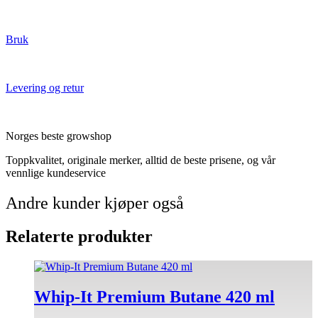
Bruk
Levering og retur
Norges beste growshop
Toppkvalitet, originale merker, alltid de beste prisene, og vår
vennlige kundeservice
Andre kunder kjøper også
Relaterte produkter
Dette
produktet
har
Whip-It Premium Butane 420 ml
flere
varianter.