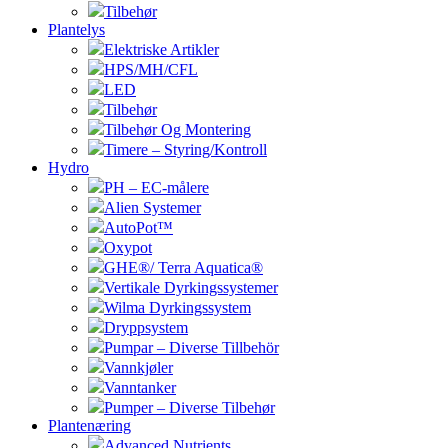
Tilbehør
Plantelys
Elektriske Artikler
HPS/MH/CFL
LED
Tilbehør
Tilbehør Og Montering
Timere – Styring/Kontroll
Hydro
PH – EC-målere
Alien Systemer
AutoPot™
Oxypot
GHE®/ Terra Aquatica®
Vertikale Dyrkingssystemer
Wilma Dyrkingssystem
Dryppsystem
Pumpar – Diverse Tillbehör
Vannkjøler
Vanntanker
Pumper – Diverse Tilbehør
Plantenæring
Advanced Nutrients