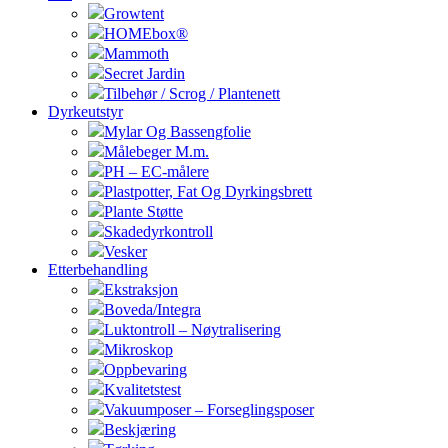
Growtent
HOMEbox®
Mammoth
Secret Jardin
Tilbehør / Scrog / Plantenett
Dyrkeutstyr
Mylar Og Bassengfolie
Målebeger M.m.
PH – EC-målere
Plastpotter, Fat Og Dyrkingsbrett
Plante Støtte
Skadedyrkontroll
Vesker
Etterbehandling
Ekstraksjon
Boveda/Integra
Luktontroll – Nøytralisering
Mikroskop
Oppbevaring
Kvalitetstest
Vakuumposer – Forseglingsposer
Beskjæring