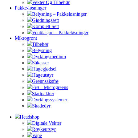
Vekter Og Tilbehør
Pakke-løsninger
Belysning – Pakkeløsninger
Gjødningssett
Komplett Sett
Ventilasjon – Pakkeløsninger
Mikrogrønt
Tilbehør
Belysning
Dyrkingsmedium
Såkasser
Hagegjødsel
Hageutstyr
Grønnsaksfrø
Frø – Microgreens
Startpakker
Dyrkingssystemer
Skadedyr
Headshop
Digitale Vekter
Røykeutstyr
Vape