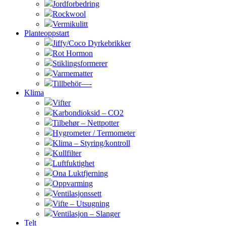
Jordforbedring
Rockwool
Vermikulitt
Planteoppstart
Jiffy/Coco Dyrkebrikker
Rot Hormon
Stiklingsformerer
Varmematter
Tillbehör—-
Klima
Vifter
Karbondioksid – CO2
Tilbehør – Nettpotter
Hygrometer / Termometer
Klima – Styring/kontroll
Kullfilter
Luftfuktighet
Ona Luktfjerning
Oppvarming
Ventilasjonssett
Vifte – Utsugning
Ventilasjon – Slanger
Telt