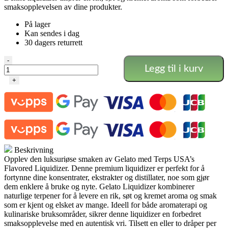
smaksopplevelsen av dine produkter.
På lager
Kan sendes i dag
30 dagers returrett
Gelato
-
Legg til i kurv
Liquidizer
-
+
Terps
USA
antall
Beskrivning
Opplev den luksuriøse smaken av Gelato med Terps USA’s
Flavored Liquidizer. Denne premium liquidizer er perfekt for å
fortynne dine konsentrater, ekstrakter og distillater, noe som gjør
dem enklere å bruke og nyte. Gelato Liquidizer kombinerer
naturlige terpener for å levere en rik, søt og kremet aroma og smak
som er kjent og elsket av mange. Ideell for både aromaterapi og
kulinariske bruksområder, sikrer denne liquidizer en forbedret
smaksopplevelse med en autentisk vri. Tilsett en eller to dråper per