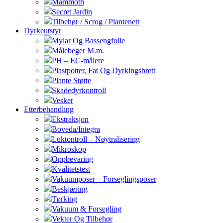
Mammoth
Secret Jardin
Tilbehør / Scrog / Plantenett
Dyrkeutstyr
Mylar Og Bassengfolie
Målebeger M.m.
PH – EC-målere
Plastpotter, Fat Og Dyrkingsbrett
Plante Støtte
Skadedyrkontroll
Vesker
Etterbehandling
Ekstraksjon
Boveda/Integra
Luktontroll – Nøytralisering
Mikroskop
Oppbevaring
Kvalitetstest
Vakuumposer – Forseglingsposer
Beskjæring
Tørking
Vakuum & Forsegling
Vekter Og Tilbehør