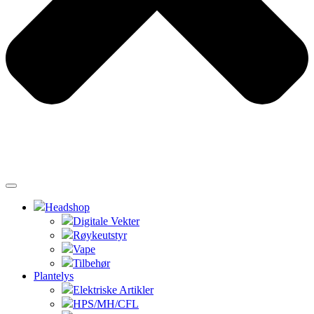
Headshop
Digitale Vekter
Røykeutstyr
Vape
Tilbehør
Plantelys
Elektriske Artikler
HPS/MH/CFL