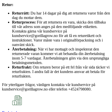
Retur:
Returrätt:
Du har 14 dagar på dig att returnera varor från den
dag du mottar dem.
Returprocess:
För att returnera en vara, skicka den tillbaka
till vår adress som anges på den medföljande etiketten.
Kontakta gärna vår kundservice på
kundservice@gorillagrow.no för att få en returetikett och
instruktioner. Varor måste vara i originalförpackning och i
oanvänt skick.
Återbetalning:
När vi har mottagit och inspekterat den
returnerade varan kommer vi att behandla din återbetalning
inom 5-7 vardagar. Återbetalningen görs via den ursprungliga
betalningsmetoden.
Returfrakt:
Om returen beror på ett fel från vår sida täcker vi
returfrakten. I andra fall är det kundens ansvar att betala för
returfrakten.
För ytterligare frågor, vänligen kontakta vår kundservice på
kundservice@gorillagrow.no eller telefon +4524798080.