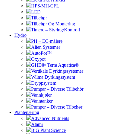
HPS/MH/CFL
LED
Tilbehør
Tilbehør Og Montering
Timere – Styring/Kontroll
Hydro
PH – EC-målere
Alien Systemer
AutoPot™
Oxypot
GHE®/ Terra Aquatica®
Vertikale Dyrkingssystemer
Wilma Dyrkingssystem
Dryppsystem
Pumpar – Diverse Tillbehör
Vannkjøler
Vanntanker
Pumper – Diverse Tilbehør
Plantenæring
Advanced Nutrients
Atami
BiG Plant Science