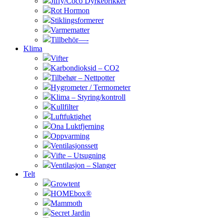
Jiffy/Coco Dyrkebrikker
Rot Hormon
Stiklingsformerer
Varmematter
Tillbehör—-
Klima
Vifter
Karbondioksid – CO2
Tilbehør – Nettpotter
Hygrometer / Termometer
Klima – Styring/kontroll
Kullfilter
Luftfuktighet
Ona Luktfjerning
Oppvarming
Ventilasjonssett
Vifte – Utsugning
Ventilasjon – Slanger
Telt
Growtent
HOMEbox®
Mammoth
Secret Jardin