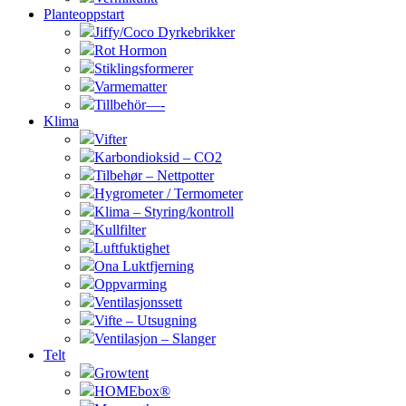
Planteoppstart
Jiffy/Coco Dyrkebrikker
Rot Hormon
Stiklingsformerer
Varmematter
Tillbehör—-
Klima
Vifter
Karbondioksid – CO2
Tilbehør – Nettpotter
Hygrometer / Termometer
Klima – Styring/kontroll
Kullfilter
Luftfuktighet
Ona Luktfjerning
Oppvarming
Ventilasjonssett
Vifte – Utsugning
Ventilasjon – Slanger
Telt
Growtent
HOMEbox®