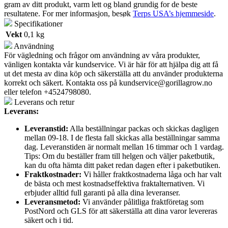
gram av ditt produkt, varm lett og bland grundig for de beste
resultatene. For mer informasjon, besøk
Terps USA’s hjemmeside
.
Specifikationer
Vekt
0,1 kg
Användning
För vägledning och frågor om användning av våra produkter,
vänligen kontakta vår kundservice. Vi är här för att hjälpa dig att få
ut det mesta av dina köp och säkerställa att du använder produkterna
korrekt och säkert. Kontakta oss på
kundservice@gorillagrow.no
eller telefon +4524798080.
Leverans och retur
Leverans:
Leveranstid:
Alla beställningar packas och skickas dagligen
mellan 09-18. I de flesta fall skickas alla beställningar samma
dag. Leveranstiden är normalt mellan 16 timmar och 1 vardag.
Tips: Om du beställer fram till helgen och väljer paketbutik,
kan du ofta hämta ditt paket redan dagen efter i paketbutiken.
Fraktkostnader:
Vi håller fraktkostnaderna låga och har valt
de bästa och mest kostnadseffektiva fraktalternativen. Vi
erbjuder alltid full garanti på alla dina leveranser.
Leveransmetod:
Vi använder pålitliga fraktföretag som
PostNord och GLS för att säkerställa att dina varor levereras
säkert och i tid.