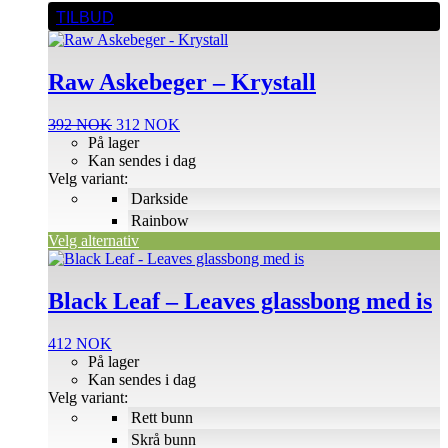
Dette
TILBUD
produktet
har
flere
Raw Askebeger – Krystall
varianter.
Alternativene
kan
Opprinnelig
Nåværende
392
NOK
312
NOK
velges
pris
pris
På lager
på
var:
er:
Kan sendes i dag
produktsiden
392 NOK.
312 NOK.
Velg variant:
Darkside
Rainbow
Velg alternativ
Dette
produktet
har
Black Leaf – Leaves glassbong med is
flere
varianter.
412
NOK
Alternativene
På lager
kan
Kan sendes i dag
velges
Velg variant:
på
Rett bunn
produktsiden
Skrå bunn