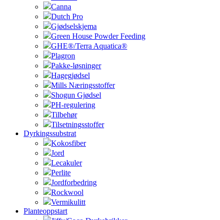
Canna
Dutch Pro
Gjødselskjema
Green House Powder Feeding
GHE®/Terra Aquatica®
Plagron
Pakke-løsninger
Hagegjødsel
Mills Næringsstoffer
Shogun Gjødsel
PH-regulering
Tilbehør
Tilsetningsstoffer
Dyrkingssubstrat
Kokosfiber
Jord
Lecakuler
Perlite
Jordforbedring
Rockwool
Vermikulitt
Planteoppstart