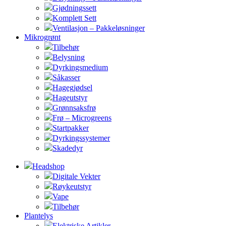
Gjødningssett
Komplett Sett
Ventilasjon – Pakkeløsninger
Mikrogrønt
Tilbehør
Belysning
Dyrkingsmedium
Såkasser
Hagegjødsel
Hageutstyr
Grønnsaksfrø
Frø – Microgreens
Startpakker
Dyrkingssystemer
Skadedyr
Headshop
Digitale Vekter
Røykeutstyr
Vape
Tilbehør
Plantelys
Elektriske Artikler