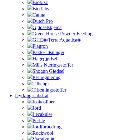
Biobizz
BioTabs
Canna
Dutch Pro
Gjødselskjema
Green House Powder Feeding
GHE®/Terra Aquatica®
Plagron
Pakke-løsninger
Hagegjødsel
Mills Næringsstoffer
Shogun Gjødsel
PH-regulering
Tilbehør
Tilsetningsstoffer
Dyrkingssubstrat
Kokosfiber
Jord
Lecakuler
Perlite
Jordforbedring
Rockwool
Vermikulitt