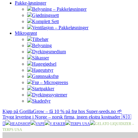
Pakke-løsninger
Belysning – Pakkeløsninger
Gjødningssett
Komplett Sett
Ventilasjon – Pakkeløsninger
Mikrogrønt
Tilbehør
Belysning
Dyrkingsmedium
Såkasser
Hagegjødsel
Hageutstyr
Grønnsaksfrø
Frø – Microgreens
Startpakker
Dyrkingssystemer
Skadedyr
Kjøp på GorillaGrow – få 10 % på frø hos Super-seeds.no 🌱
Trygg levering i Norge – norsk firma, ingen ekstra kostnader 🇳🇴
HEADSHOP
VAPE
VÆSKER
TERPS USA
GELATO LIQUIDIZER –
TERPS USA