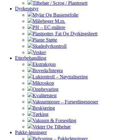
Tilbehør / Scrog / Plantenett
Dyrkeutstyr
Mylar Og Bassengfolie
Målebeger M.m.
PH – EC-målere
Plastpotter, Fat Og Dyrkingsbrett
Plante Støtte
Skadedyrkontroll
Vesker
Etterbehandling
Ekstraksjon
Boveda/Integra
Luktontroll – Nøytralisering
Mikroskop
Oppbevaring
Kvalitetstest
Vakuumposer – Forseglingsposer
Beskjæring
Tørking
Vakuum & Forsegling
Vekter Og Tilbehør
Pakke-løsninger
Belysning – Pakkeløsninger