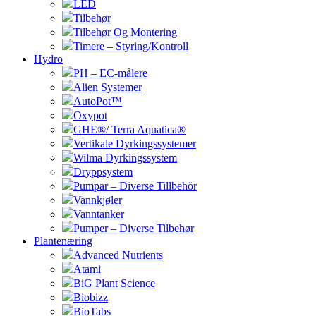
LED
Tilbehør
Tilbehør Og Montering
Timere – Styring/Kontroll
Hydro
PH – EC-målere
Alien Systemer
AutoPot™
Oxypot
GHE®/ Terra Aquatica®
Vertikale Dyrkingssystemer
Wilma Dyrkingssystem
Dryppsystem
Pumpar – Diverse Tillbehör
Vannkjøler
Vanntanker
Pumper – Diverse Tilbehør
Plantenæring
Advanced Nutrients
Atami
BiG Plant Science
Biobizz
BioTabs