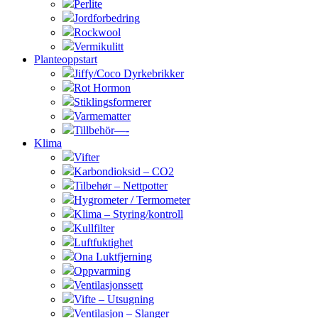
Perlite
Jordforbedring
Rockwool
Vermikulitt
Planteoppstart
Jiffy/Coco Dyrkebrikker
Rot Hormon
Stiklingsformerer
Varmematter
Tillbehör—-
Klima
Vifter
Karbondioksid – CO2
Tilbehør – Nettpotter
Hygrometer / Termometer
Klima – Styring/kontroll
Kullfilter
Luftfuktighet
Ona Luktfjerning
Oppvarming
Ventilasjonssett
Vifte – Utsugning
Ventilasjon – Slanger