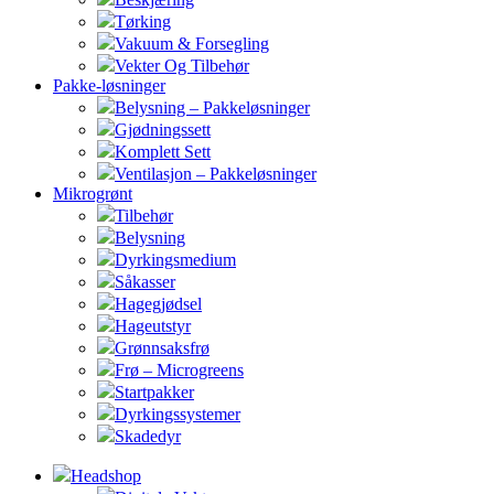
Tørking
Vakuum & Forsegling
Vekter Og Tilbehør
Pakke-løsninger
Belysning – Pakkeløsninger
Gjødningssett
Komplett Sett
Ventilasjon – Pakkeløsninger
Mikrogrønt
Tilbehør
Belysning
Dyrkingsmedium
Såkasser
Hagegjødsel
Hageutstyr
Grønnsaksfrø
Frø – Microgreens
Startpakker
Dyrkingssystemer
Skadedyr
Headshop