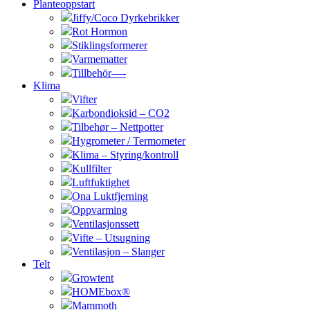
Planteoppstart
Jiffy/Coco Dyrkebrikker
Rot Hormon
Stiklingsformerer
Varmematter
Tillbehör—-
Klima
Vifter
Karbondioksid – CO2
Tilbehør – Nettpotter
Hygrometer / Termometer
Klima – Styring/kontroll
Kullfilter
Luftfuktighet
Ona Luktfjerning
Oppvarming
Ventilasjonssett
Vifte – Utsugning
Ventilasjon – Slanger
Telt
Growtent
HOMEbox®
Mammoth