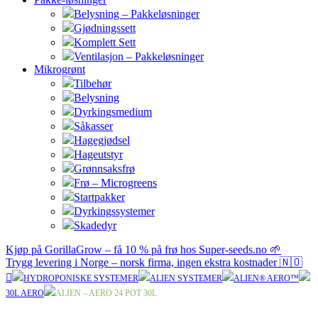
Belysning – Pakkeløsninger
Gjødningssett
Komplett Sett
Ventilasjon – Pakkeløsninger
Mikrogrønt
Tilbehør
Belysning
Dyrkingsmedium
Såkasser
Hagegjødsel
Hageutstyr
Grønnsaksfrø
Frø – Microgreens
Startpakker
Dyrkingssystemer
Skadedyr
Kjøp på GorillaGrow – få 10 % på frø hos Super-seeds.no 🌱
Trygg levering i Norge – norsk firma, ingen ekstra kostnader 🇳🇴
HYDROPONISKE SYSTEMER
ALIEN SYSTEMER
ALIEN® AERO™
30L AERO
ALIEN – AERO 24 POT 30L