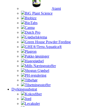
Atami
BiG Plant Science
Biobizz
BioTabs
Canna
Dutch Pro
Gjødselskjema
Green House Powder Feeding
GHE®/Terra Aquatica®
Plagron
Pakke-løsninger
Hagegjødsel
Mills Næringsstoffer
Shogun Gjødsel
PH-regulering
Tilbehør
Tilsetningsstoffer
Dyrkingssubstrat
Kokosfiber
Jord
Lecakuler