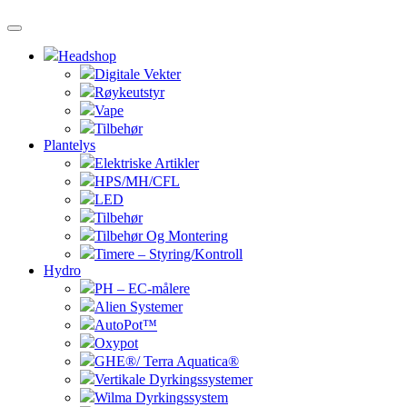
Headshop
Digitale Vekter
Røykeutstyr
Vape
Tilbehør
Plantelys
Elektriske Artikler
HPS/MH/CFL
LED
Tilbehør
Tilbehør Og Montering
Timere – Styring/Kontroll
Hydro
PH – EC-målere
Alien Systemer
AutoPot™
Oxypot
GHE®/ Terra Aquatica®
Vertikale Dyrkingssystemer
Wilma Dyrkingssystem