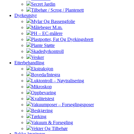
Secret Jardin
Tilbehør / Scrog / Plantenett
Dyrkeutstyr
Mylar Og Bassengfolie
Målebeger M.m.
PH – EC-målere
Plastpotter, Fat Og Dyrkingsbrett
Plante Støtte
Skadedyrkontroll
Vesker
Etterbehandling
Ekstraksjon
Boveda/Integra
Luktontroll – Nøytralisering
Mikroskop
Oppbevaring
Kvalitetstest
Vakuumposer – Forseglingsposer
Beskjæring
Tørking
Vakuum & Forsegling
Vekter Og Tilbehør
Pakke-løsninger