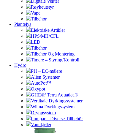
Digitale Vekter
Røykeutstyr
Vape
Tilbehør
Plantelys
Elektriske Artikler
HPS/MH/CFL
LED
Tilbehør
Tilbehør Og Montering
Timere – Styring/Kontroll
Hydro
PH – EC-målere
Alien Systemer
AutoPot™
Oxypot
GHE®/ Terra Aquatica®
Vertikale Dyrkingssystemer
Wilma Dyrkingssystem
Dryppsystem
Pumpar – Diverse Tillbehör
Vannkjøler