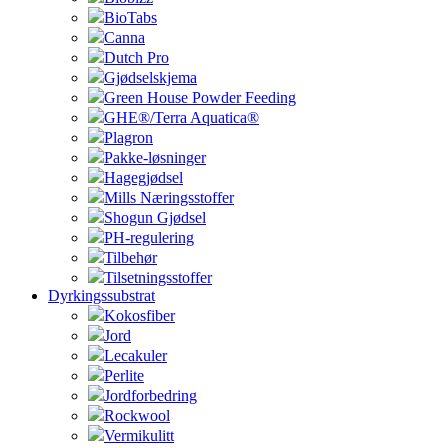
BioTabs
Canna
Dutch Pro
Gjødselskjema
Green House Powder Feeding
GHE®/Terra Aquatica®
Plagron
Pakke-løsninger
Hagegjødsel
Mills Næringsstoffer
Shogun Gjødsel
PH-regulering
Tilbehør
Tilsetningsstoffer
Dyrkingssubstrat
Kokosfiber
Jord
Lecakuler
Perlite
Jordforbedring
Rockwool
Vermikulitt