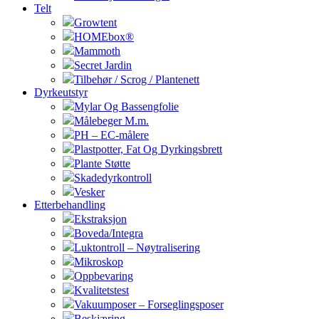
Telt
Growtent
HOMEbox®
Mammoth
Secret Jardin
Tilbehør / Scrog / Plantenett
Dyrkeutstyr
Mylar Og Bassengfolie
Målebeger M.m.
PH – EC-målere
Plastpotter, Fat Og Dyrkingsbrett
Plante Støtte
Skadedyrkontroll
Vesker
Etterbehandling
Ekstraksjon
Boveda/Integra
Luktontroll – Nøytralisering
Mikroskop
Oppbevaring
Kvalitetstest
Vakuumposer – Forseglingsposer
Beskjæring